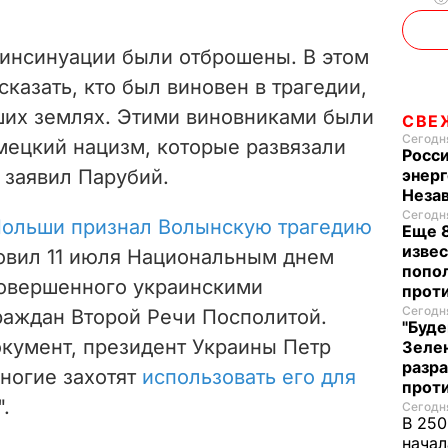
 инсинуации были отброшены. В этом
казать, кто был виновен в трагедии,
ших землях. Этими виновниками были
СВЕ
Сегодня
мецкий нацизм, которые развязали
Росси
 заявил Парубий.
энерг
Неза
Сегодня
ольши признал Волынскую трагедию
Еще 8
извес
новил 11 июля Национальным днем
попо
совершенного украинскими
прот
Сегодня
раждан Второй Речи Посполитой.
"Буде
кумент, президент Украины Петр
Зеле
разр
многие захотят
использовать его для
прот
".
Сегодня
В 250
начал