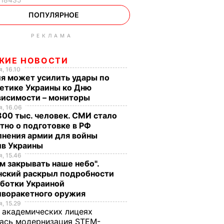
ПОПУЛЯРНОЕ
РЕКЛАМА
ЖИЕ НОВОСТИ
, 16.10
я может усилить удары по
етике Украины ко Дню
висимости – мониторы
, 16.06
00 тыс. человек. СМИ стало
тно о подготовке в РФ
лнения армии для войны
ив Украины
, 15.46
м закрывать наше небо".
нский раскрыл подробности
аботки Украиной
иворакетного оружия
, 15.29
 академических лицеях
ась модернизация STEM-