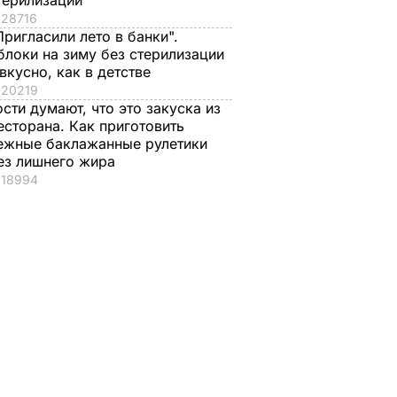
терилизации
28716
Пригласили лето в банки".
блоки на зиму без стерилизации
 вкусно, как в детстве
20219
краины
Нардеп Мусий:
ости думают, что это закуска из
Верховная Рада не
есторана. Как приготовить
 о
могла не
ежные баклажанные рулетики
отреагировать на
ез лишнего жира
лынской
решение Сейма о
18994
признании
Волынской трагедии
ОЛИТИКА
геноцидом
9 сентября, 17.46
ПОЛИТИКА