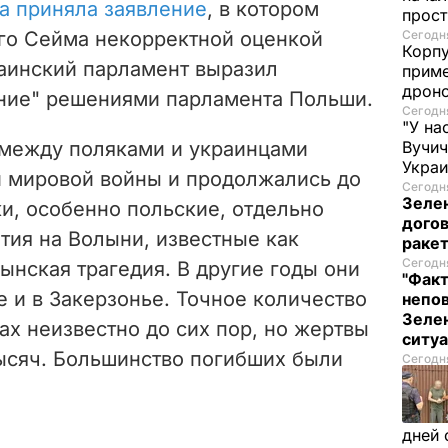
а приняла заявление
, в котором
прост
го Сейма некорректной оценкой
Сегодня
Корпу
раинский парламент выразил
приме
дроно
ние" решениями парламента Польши.
Сегодня
"У на
между поляками и украинцами
Вучи
Украи
й мировой войны и продолжались до
Сегодня
Зеле
ки, особенно польские, отдельно
догов
тия на Волыни, известные как
ракет
Сегодня
ынская трагедия. В другие годы они
"Факт
 и в Закерзонье. Точное количество
непо
Зелен
ах неизвестно до сих пор, но жертвы
ситу
ысяч. Большинство погибших были
Сегодня
дней 