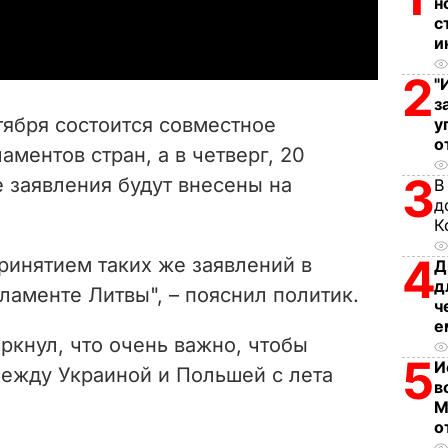
н
a
с
и
y
2
"
V
з
тября состоится совместное
у
i
о
аментов стран, а в четверг, 20
3
 заявления будут внесены на
В
d
д
К
e
4
принятием таких же заявлений в
Д
o
д
аменте Литвы", – пояснил политик.
ч
е
ркнул, что очень важно, чтобы
5
И
ежду Украиной и Польшей с лета
в
М
о