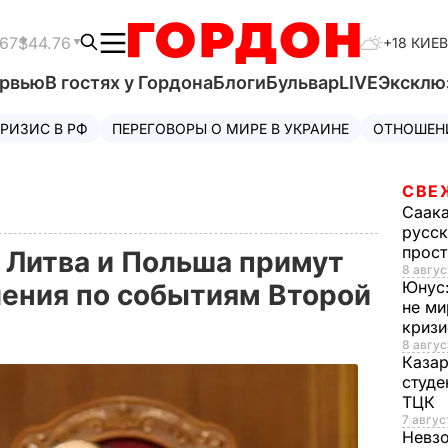
.67
$44.76
+18 КИЕВ
ервью
В гостях у Гордона
Блоги
Бульвар
LIVE
Эксклю
РИЗИС В РФ
ПЕРЕГОВОРЫ О МИРЕ В УКРАИНЕ
ОТНОШЕН
СВЕ
Саак
русск
прос
, Литва и Польша примут
8 авгус
Юнус
ения по событиям Второй
не ми
криз
8 авгус
Каза
студе
ТЦК
7 авгус
Невз