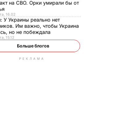
акт на СВО. Орки умирали бы от
тья
та, 16.02
н:
У Украины реально нет
иков. Им важно, чтобы Украина
сь, но не побеждала
а, 15.12
Больше блогов
РЕКЛАМА