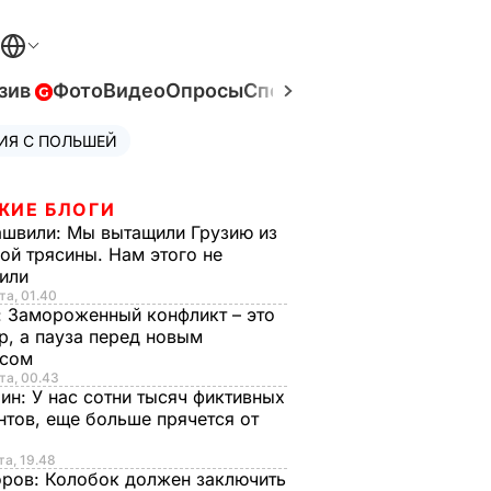
зив
Фото
Видео
Опросы
Спецпроекты
Война в Ук
ИЯ С ПОЛЬШЕЙ
ЖИЕ БЛОГИ
ашвили:
Мы вытащили Грузию из
ой трясины. Нам этого не
тили
та, 01.40
:
Замороженный конфликт – это
р, а пауза перед новым
исом
та, 00.43
рин:
У нас сотни тысяч фиктивных
нтов, еще больше прячется от
та, 19.48
оров:
Колобок должен заключить