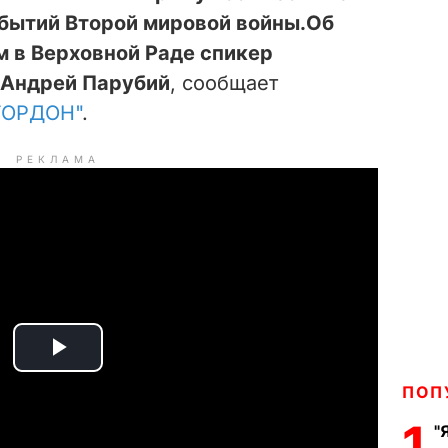
бытий Второй мировой войны.
Об
 в Верховной Раде спикер
 Андрей Парубий
, сообщает
ГОРДОН"
.
РЕКЛАМА
P
ПОП
l
1
"