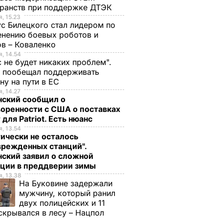
ранств при поддержке ДТЭК​
, 15.23
с Билецкого стал лидером по
нению боевых роботов и
в – Коваленко
, 14.54
с не будет никаких проблем".
ч пообещал поддерживать
ну на пути в ЕС
, 14.27
нский сообщил о
оренности с США о поставках
 для Patriot. Есть нюанс
, 13.54
ически не осталось
врежденных станций".
ский заявил о сложной
ации в преддверии зимы
, 13.38
На Буковине задержали
мужчину, который ранил
двух полицейских и 11
скрывался в лесу – Нацпол