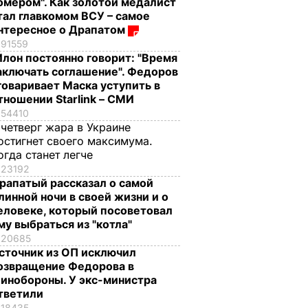
омером". Как золотой медалист
тал главкомом ВСУ – самое
нтересное о Драпатом
91559
Илон постоянно говорит: "Время
аключать соглашение". Федоров
говаривает Маска уступить в
тношении Starlink – СМИ
54410
 четверг жара в Украине
остигнет своего максимума.
огда станет легче
23192
рапатый рассказал о самой
линной ночи в своей жизни и о
еловеке, который посоветовал
му выбраться из "котла"
20685
сточник из ОП исключил
озвращение Федорова в
инобороны. У экс-министра
тветили
18435