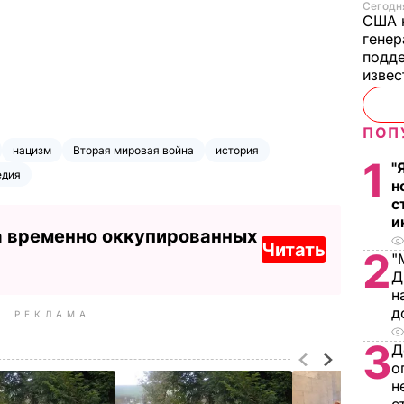
Сегодня
США 
генер
подде
изве
ПОП
нацизм
Вторая мировая война
история
1
"
едия
н
с
и
а временно оккупированных
Читать
2
"
Д
н
д
РЕКЛАМА
3
Д
о
н