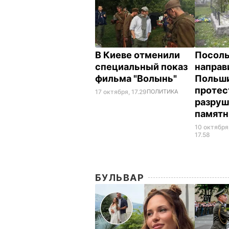
В Киеве отменили
Посоль
специальный показ
направ
фильма "Волынь"
Польши
протес
17 октября, 17.29
ПОЛИТИКА
разруш
памят
10 октября
17.58
БУЛЬВАР