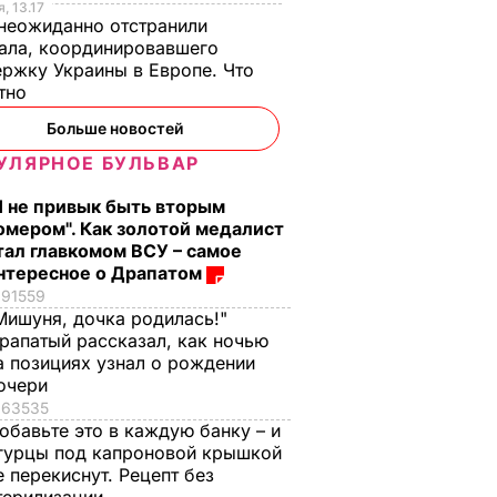
, 13.17
неожиданно отстранили
ала, координировавшего
ржку Украины в Европе. Что
стно
Больше новостей
УЛЯРНОЕ БУЛЬВАР
Я не привык быть вторым
омером". Как золотой медалист
тал главкомом ВСУ – самое
нтересное о Драпатом
91559
Мишуня, дочка родилась!"
рапатый рассказал, как ночью
а позициях узнал о рождении
очери
63535
обавьте это в каждую банку – и
гурцы под капроновой крышкой
е перекиснут. Рецепт без