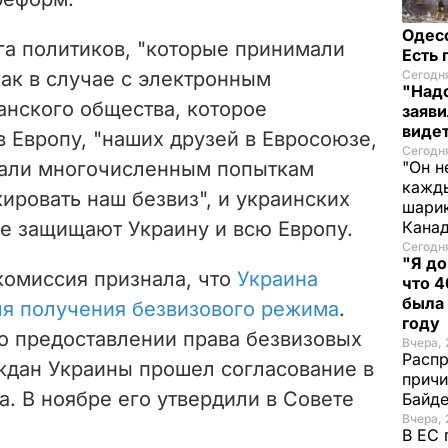
Одес
уга политиков, "которые принимали
Есть
ак в случае с электронным
Сегодня
"Надо
анского общества, которое
заяви
виде
 Европу, "наших друзей в Евросоюзе,
Сегодн
вали многочисленным попыткам
"Он н
кажды
ировать наш безвиз", и украинских
шарик
ке защищают Украину и всю Европу.
Кана
Сегодня
"Я до
комиссия признала, что
Украина
что 4
была
ля получения безвизового режима
.
году
 о предоставлении права безвизовых
Вчера, 
Распр
аждан Украины прошел согласование в
причи
. В ноябре его утвердили в Совете
Байде
Вчера, 
В ЕС 