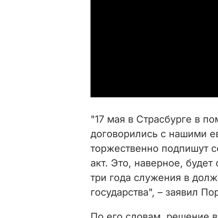
"17 мая в Страсбурге в п
договорились с нашими е
торжественно подпишут 
акт. Это, наверное, будет
три года служения в долж
государства", – заявил П
По его словам, решение в