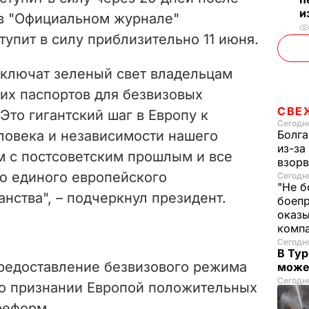
и
 в "Официальном журнале"
тупит в силу приблизительно 11 июня.
включат зеленый свет владельцам
их паспортов для безвизовых
СВЕ
Это гигантский шаг в Европу к
Сегодня
овека и независимости нашего
Болга
из-за
м с постсоветским прошлым и все
взорв
ю единого европейского
Сегодн
"Не б
нства", – подчеркнул президент.
боепр
оказы
комп
Сегодня
В Тур
редоставление безвизового режима
може
Сегодня
 о
признании Европой положительных
 реформ.