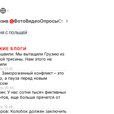
юзив
Фото
Видео
Опросы
Спецпроекты
Война в У
ИЯ С ПОЛЬШЕЙ
ЖИЕ БЛОГИ
ашвили:
Мы вытащили Грузию из
ой трясины. Нам этого не
тили
та, 01.40
:
Замороженный конфликт – это
р, а пауза перед новым
исом
та, 00.43
рин:
У нас сотни тысяч фиктивных
нтов, еще больше прячется от
та, 19.48
оров:
Колобок должен заключить