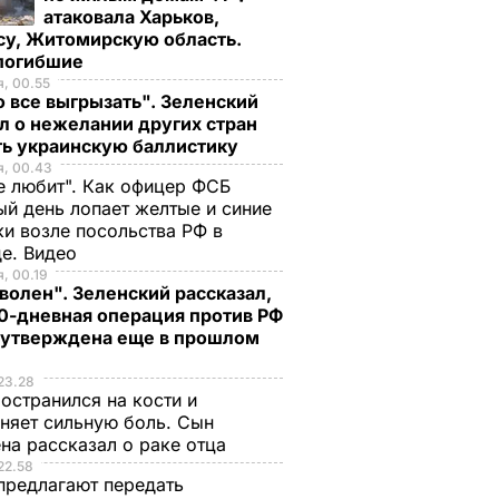
атаковала Харьков,
су, Житомирскую область.
 погибшие
, 00.55
 все выгрызать". Зеленский
л о нежелании других стран
ть украинскую баллистику
я, 00.43
е любит". Как офицер ФСБ
й день лопает желтые и синие
и возле посольства РФ в
де. Видео
, 00.19
волен". Зеленский рассказал,
0-дневная операция против РФ
 утверждена еще в прошлом
23.28
остранился на кости и
няет сильную боль. Сын
на рассказал о раке отца
22.58
предлагают передать