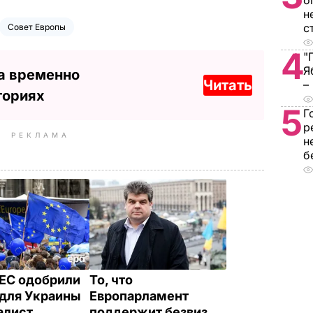
о
н
с
Совет Европы
4
"
Я
а временно
Читать
–
ториях
5
Г
р
РЕКЛАМА
н
б
ЕС одобрили
То, что
 для Украины
Европарламент
алист
поддержит безвиз