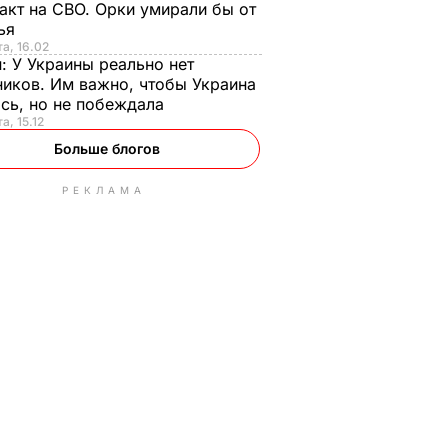
акт на СВО. Орки умирали бы от
тья
та, 16.02
н:
У Украины реально нет
иков. Им важно, чтобы Украина
сь, но не побеждала
а, 15.12
Больше блогов
РЕКЛАМА