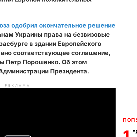
юза одобрил окончательное решение
анам Украины права на безвизовые
трасбурге в здании Европейского
сано соответствующее соглашение,
ы Петр Порошенко. Об этом
Администрации Президента.
РЕКЛАМА
ПОП
1
"