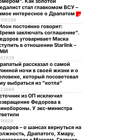
омером". Как золотой
едалист стал главкомом ВСУ –
амое интересное о Драпатом
100299
Илон постоянно говорит:
Время заключать соглашение".
едоров уговаривает Маска
ступить в отношении Starlink –
СМИ
62626
рапатый рассказал о самой
линной ночи в своей жизни и о
еловеке, который посоветовал
му выбраться из "котла"
23668
сточник из ОП исключил
озвращение Федорова в
инобороны. У экс-министра
тветили
18608
едоров – о шансах вернуться на
олжность, Драпатого, Хмару,
ереговорах с Маском. Главное