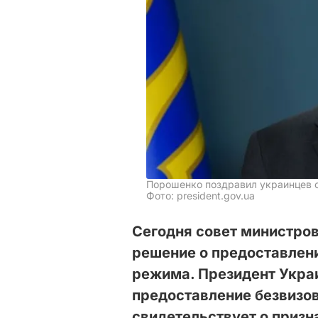
Порошенко поздравил украинцев 
Фото: president.gov.ua
Сегодня совет министро
решение о предоставлен
режима. Президент Укра
предоставление безвизо
свидетельствует о приз