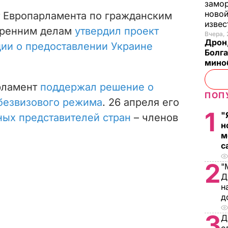
замо
новой
т Европарламента по гражданским
изве
тренним делам
утвердил проект
Вчера, 
Дрон,
ии о предоставлении Украине
Болга
мино
рламент
поддержал решение о
ПОП
безвизового режима
. 26 апреля его
1
"
ных представителей стран
– членов
н
м
с
2
"
Д
н
д
3
Д