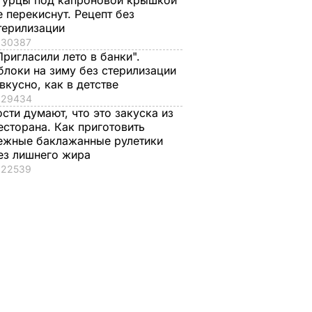
гурцы под капроновой крышкой
е перекиснут. Рецепт без
терилизации
30387
Пригласили лето в банки".
блоки на зиму без стерилизации
 вкусно, как в детстве
29434
ости думают, что это закуска из
есторана. Как приготовить
ежные баклажанные рулетики
ез лишнего жира
22539