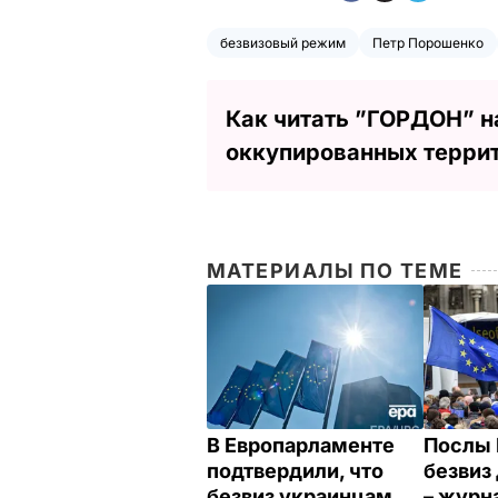
безвизовый режим
Петр Порошенко
Как читать ”ГОРДОН” н
оккупированных терри
МАТЕРИАЛЫ ПО ТЕМЕ
В Европарламенте
Послы 
подтвердили, что
безвиз
безвиз украинцам
– журн