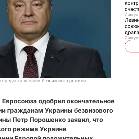
контр
счас
7 авгус
Леви
союзн
драла
7 август
с предоставлением безвизового режима
в Евросоюза одобрил окончательное
ии гражданам Украины безвизового
ины Петр Порошенко заявил, что
вого режима Украине
нании Европой положительных