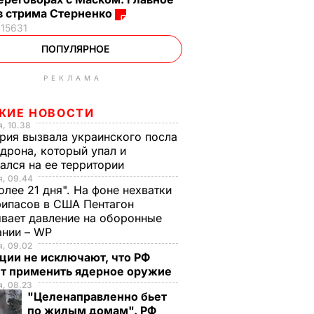
з стрима Стерненко
15631
ПОПУЛЯРНОЕ
РЕКЛАМА
ЖИЕ НОВОСТИ
, 10.38
рия вызвала украинского посла
 дрона, который упал и
ался на ее территории
я, 09.44
олее 21 дня". На фоне нехватки
ипасов в США Пентагон
вает давление на оборонные
ании – WP
, 09.02
ции не исключают, что РФ
т применить ядерное оружие
, 08.23
"Целенаправленно бьет
по жилым домам". РФ