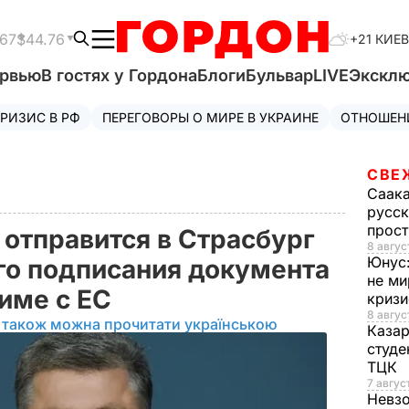
.67
$44.76
+21 КИЕВ
ервью
В гостях у Гордона
Блоги
Бульвар
LIVE
Экскл
РИЗИС В РФ
ПЕРЕГОВОРЫ О МИРЕ В УКРАИНЕ
ОТНОШЕН
СВЕ
Саак
русск
прос
 отправится в Страсбург
8 авгус
Юнус
го подписания документа
не ми
име с ЕС
криз
8 авгус
 також можна прочитати українською
Каза
студе
ТЦК
7 авгус
Невз