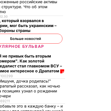
роженные российские активы
 структуре. Что об этом
стно
22.30
 который взорвался в
рии, мог быть украинским –
бороны страны
Больше новостей
УЛЯРНОЕ БУЛЬВАР
Я не привык быть вторым
омером". Как золотой
едалист стал главкомом ВСУ –
амое интересное о Драпатом
100299
Мишуня, дочка родилась!"
рапатый рассказал, как ночью
а позициях узнал о рождении
очери
69211
обавьте это в каждую банку – и