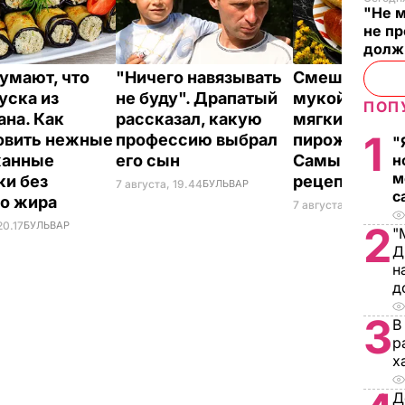
"Не м
не п
долж
думают, что
"Ничего навязывать
Смешайте это
уска из
не буду". Драпатый
мукой – и цел
ПОП
ана. Как
рассказал, какую
мягких, словн
1
овить нежные
профессию выбрал
пирожков гот
"
жанные
его сын
Самый лучш
н
м
ки без
рецепт
7 августа, 19.44
БУЛЬВАР
с
го жира
7 августа, 18.16
БУЛЬ
20.17
БУЛЬВАР
2
"
Д
н
д
3
В
р
х
Д