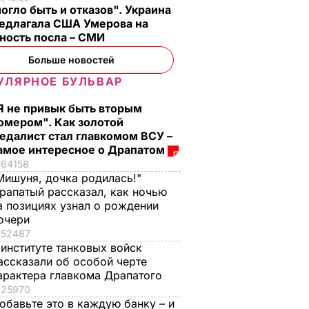
огло быть и отказов". Украина
редлагала США Умерова на
ность посла – СМИ
 с
Три важных шага – и
Тину Кароль,
Больше новостей
ая гора
ваш салат из свеклы
которая "впервые в
УЛЯРНОЕ БУЛЬВАР
о пух,
будет невероятным
жизни расслабилас
ова.
и поверила
Я не привык быть вторым
7 августа, 17.29
БУЛЬВАР
ий
чувствам", вызвали
омером". Как золотой
едалист стал главкомом ВСУ –
на допрос. Что
амое интересное о Драпатом
произошло
ВАР
64158
7 августа, 17.28
БУЛЬВАР
Мишуня, дочка родилась!"
рапатый рассказал, как ночью
а позициях узнал о рождении
очери
52487
 институте танковых войск
ассказали об особой черте
арактера главкома Драпатого
25970
обавьте это в каждую банку – и