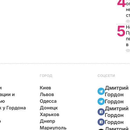
4
о
н
с
5
Н
П
п
в
ГОРОД
СОЦСЕТИ
и
Киев
Дмитрий
ации и
Львов
Гордон
ью
Одесса
Гордон
х у Гордона
Донецк
Дмитрий
Харьков
Гордон
р
Днепр
Гордон
Мариуполь
Дмитрий