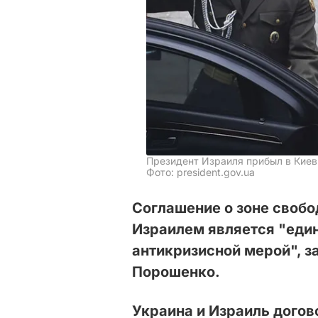
Президент Израиля прибыл в Киев
Фото: president.gov.ua
Соглашение о зоне свобо
Израилем является "еди
антикризисной мерой", з
Порошенко.
Украина и Израиль догов