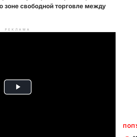
о зоне свободной торговле между
РЕКЛАМА
P
l
a
ПОП
y