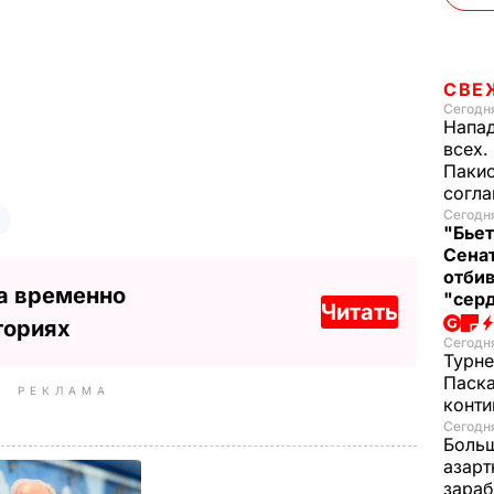
СВЕ
Сегодня
Напад
всех.
Пакис
согл
Сегодня
"Бьет
Сенат
отбив
а временно
"серд
Читать
ториях
Сегодня
Турне
Паска
РЕКЛАМА
конти
Сегодня
Больш
азарт
зараб