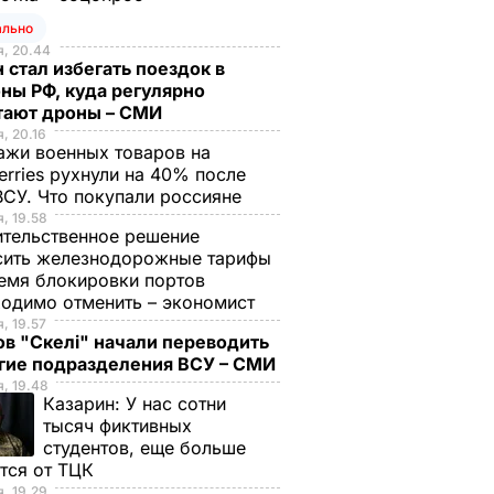
ально
, 20.44
 стал избегать поездок в
ны РФ, куда регулярно
тают дроны – СМИ
, 20.16
жи военных товаров на
erries рухнули на 40% после
ВСУ. Что покупали россияне
, 19.58
тельственное решение
сить железнодорожные тарифы
емя блокировки портов
одимо отменить – экономист
, 19.57
в "Скелі" начали переводить
угие подразделения ВСУ – СМИ
, 19.48
Казарин:
У нас сотни
тысяч фиктивных
студентов, еще больше
тся от ТЦК
, 19.29