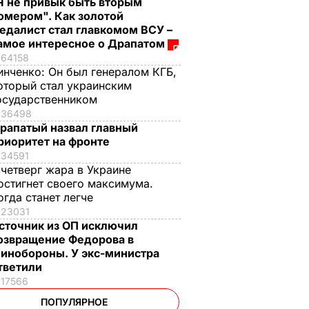
Я не привык быть вторым
омером". Как золотой
едалист стал главкомом ВСУ –
амое интересное о Драпатом
64158
инченко:
Он был генералом КГБ,
оторый стал украинским
осударственником
36498
рапатый назвал главный
риоритет на фронте
34591
 четверг жара в Украине
остигнет своего максимума.
огда станет легче
23031
сточник из ОП исключил
озвращение Федорова в
инобороны. У экс-министра
тветили
17566
ПОПУЛЯРНОЕ