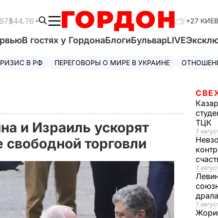
67
$44.76
+27 КИЕ
ервью
В гостях у Гордона
Блоги
Бульвар
LIVE
Экскл
РИЗИС В РФ
ПЕРЕГОВОРЫ О МИРЕ В УКРАИНЕ
ОТНОШЕН
СВЕ
Каза
студе
ТЦК
на и Израиль ускорят
7 авгус
Невз
е свободной торговли
контр
счас
7 авгус
Леви
союзн
драла
7 август
Жори