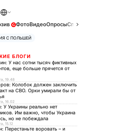
В
юзив
Фото
Видео
Опросы
Спецпроекты
Война в У
ИЯ С ПОЛЬШЕЙ
ЖИЕ БЛОГИ
рин:
У нас сотни тысяч фиктивных
нтов, еще больше прячется от
та, 19.48
оров:
Колобок должен заключить
акт на СВО. Орки умирали бы от
тья
та, 16.02
н:
У Украины реально нет
иков. Им важно, чтобы Украина
сь, но не побеждала
а, 15.12
н:
Перестаньте воровать – и