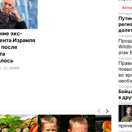
Акту
Сегодня
Путин
регио
доле
ние экс-
Сегодня
ента Израиля
Прода
Wildb
 после
атак 
та
Сегодня
илось
Прави
, 23.18
МИР
повы
во вр
необх
Сегодня
Бойцо
в др
Сегодня
пряче
Сегодня