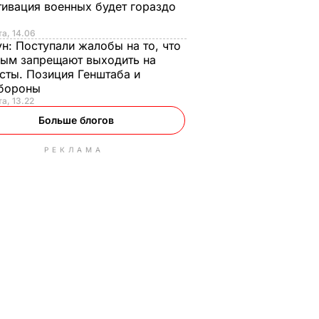
ивация военных будет гораздо
та, 14.06
ун:
Поступали жалобы на то, что
ым запрещают выходить на
сты. Позиция Генштаба и
бороны
та, 13.22
Больше блогов
РЕКЛАМА