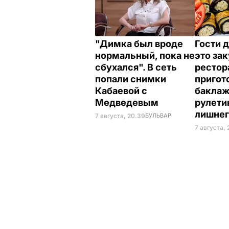
"Димка был вроде
Гости 
нормальный, пока не
это зак
сбухался". В сеть
рестор
попали снимки
пригот
Кабаевой с
бакла
Медведевым
рулети
лишне
7 августа, 20.39
БУЛЬВАР
7 августа, 