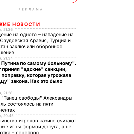
РЕКЛАМА
ЖИЕ НОВОСТИ
, 21.36
ение на одного – нападение на
 Саудовская Аравия, Турция и
тан заключили оборонное
ашение
, 21.34
 Путина по самому больному".
 принял "адские" санкции,
 поправку, которая угрожала
цу" закона. Как это было
, 21.28
 "Танец свободы" Александры
ль состоялось на пяти
нентах
, 20.45
инство игроков казино считают
ные игры формой досуга, а не
отка – соцопрос