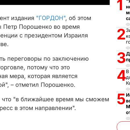
1
"
н
V
м
ент издания
"ГОРДОН"
, об этом
с
i
ы Петр Порошенко во время
2
З
енции с президентом Израиля
d
к
г
ве.
e
3
Д
ть переговоры по заключению
п
o
орговле, потому что это
4
В
ая мера, которая является
д
К
й", – отметил Порошенко.
5
И
, что "в ближайшее время мы сможем
в
М
есс в этом направлении".
о