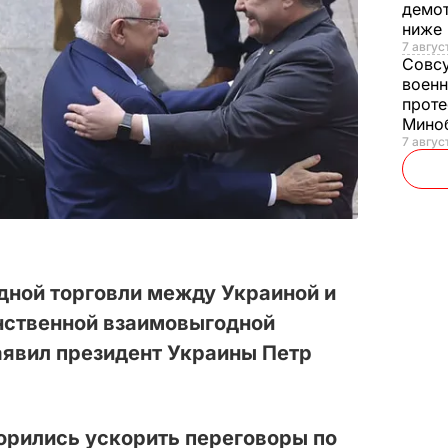
демот
ниже
7 авгус
Совс
военн
проте
Мино
7 авгус
дной торговли между Украиной и
нственной взаимовыгодной
аявил президент Украины Петр
орились ускорить переговоры по