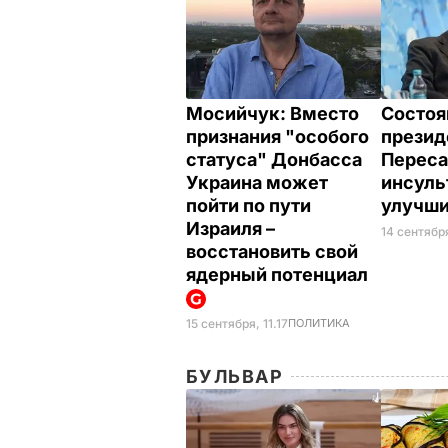
Мосийчук: Вместо
Состоя
признания "особого
презид
статуса" Донбасса
Переса
Украина может
инсуль
пойти по пути
улучш
Израиля –
14 сентября
восстановить свой
ядерный потенциал
15 сентября, 11.17
ПОЛИТИКА
БУЛЬВАР