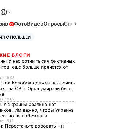
В
зив
Фото
Видео
Опросы
Спецпроекты
Война в Ук
ИЯ С ПОЛЬШЕЙ
ЖИЕ БЛОГИ
рин:
У нас сотни тысяч фиктивных
нтов, еще больше прячется от
та, 19.48
оров:
Колобок должен заключить
акт на СВО. Орки умирали бы от
тья
та, 16.02
н:
У Украины реально нет
иков. Им важно, чтобы Украина
сь, но не побеждала
а, 15.12
н:
Перестаньте воровать – и