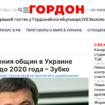
67
$44.76
+30 КИЕ
ервью
В гостях у Гордона
Блоги
Бульвар
LIVE
Эксклю
РИЗИС В РФ
ПЕРЕГОВОРЫ О МИРЕ В УКРАИНЕ
ОТНОШЕН
СВЕ
Каза
студе
ТЦК
ния общин в Украине
7 авгус
Невз
до 2020 года – Зубко
контр
ріал також можна прочитати українською
счас
7 авгус
Леви
союзн
драла
7 август
Жори