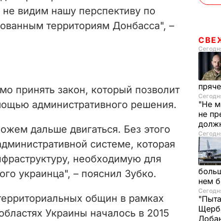
 не видим нашу перспективу по
ованным территориям Донбасса", –
СВЕ
Сегодня
пряче
мо принять закон, который позволит
Сегодня
мощью административного решения.
"Не м
не пр
долж
можем дальше двигаться. Без этого
Сегодня
 административной системе, которая
нфраструктуру, необходимую для
больш
го украинца", – пояснил Зубко.
нем 
Сегодня
территориальных общин в рамках
"Пыта
Щерба
областях Украины началось в 2015
Лоба