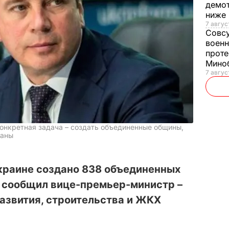
демот
ниже
7 авгус
Совс
военн
проте
Мино
7 авгус
 конкретная задача – создать объединенные общины,
ланы
краине создано 838 объединенных
 сообщил вице-премьер-министр –
азвития, строительства и ЖКХ