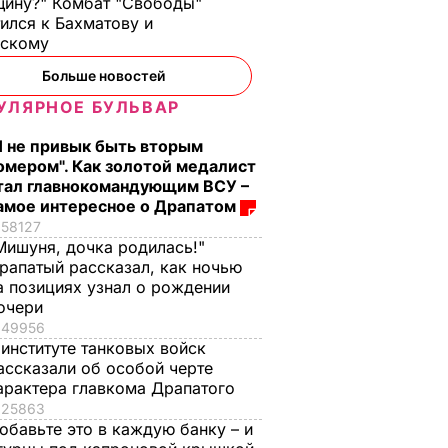
ину?" Комбат "Свободы"
ился к Бахматову и
нскому
Больше новостей
УЛЯРНОЕ БУЛЬВАР
Я не привык быть вторым
, что
омером". Как золотой медалист
т
тал главнокомандующим ВСУ –
зглавят
амое интересное о Драпатом
нных
58127
ьных
Мишуня, дочка родилась!"
рапатый рассказал, как ночью
а позициях узнал о рождении
очери
49956
ЛИТИКА
 институте танковых войск
ассказали об особой черте
арактера главкома Драпатого
25863
обавьте это в каждую банку – и