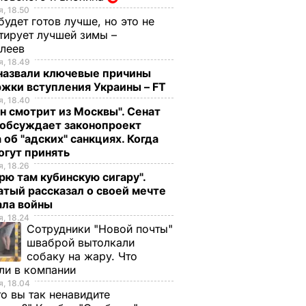
, 18.50
будет готов лучше, но это не
тирует лучшей зимы –
елеев
, 18.49
 назвали ключевые причины
жки вступления Украины – FT
, 18.40
н смотрит из Москвы". Сенат
обсуждает законопроект
 об "адских" санкциях. Когда
огут принять
, 18.26
рю там кубинскую сигару".
тый рассказал о своей мечте
ала войны
, 18.24
Сотрудники "Новой почты"
шваброй вытолкали
собаку на жару. Что
ли в компании
, 18.04
то вы так ненавидите