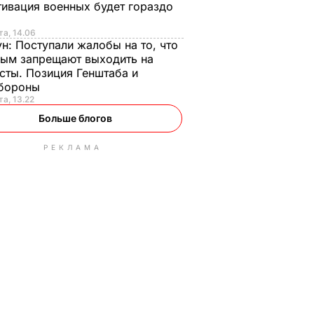
ивация военных будет гораздо
та, 14.06
ун:
Поступали жалобы на то, что
ым запрещают выходить на
сты. Позиция Генштаба и
бороны
та, 13.22
Больше блогов
РЕКЛАМА