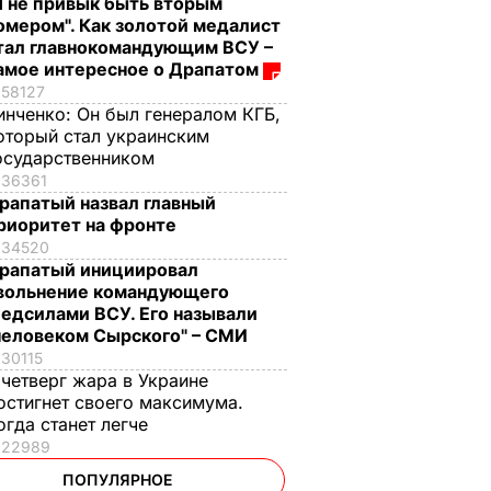
Я не привык быть вторым
омером". Как золотой медалист
тал главнокомандующим ВСУ –
амое интересное о Драпатом
58127
инченко:
Он был генералом КГБ,
оторый стал украинским
осударственником
36361
рапатый назвал главный
риоритет на фронте
34520
рапатый инициировал
вольнение командующего
едсилами ВСУ. Его называли
человеком Сырского" – СМИ
30115
 четверг жара в Украине
остигнет своего максимума.
огда станет легче
22989
ПОПУЛЯРНОЕ