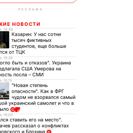
РЕКЛАМА
ЖИЕ НОВОСТИ
, 19.48
Казарин:
У нас сотни
тысяч фиктивных
студентов, еще больше
тся от ТЦК
, 19.29
огло быть и отказов". Украина
едлагала США Умерова на
ность посла – СМИ
, 19.15
"Новая степень
опасности". Как в ФРГ
чудом не взорвался самый
ой украинский самолет и что в
было
, 19.02
лся ставить его на место".
чев рассказал о конфликтах
новского и Блохина