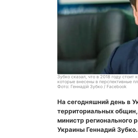
Зубко сказал, что в 2018 году стоит
которые внесены в перспективные п
Фото: Геннадій Зубко / Facebook
На сегодняшний день в У
территориальных общин,
министр регионального р
Украины Геннадий Зубко.