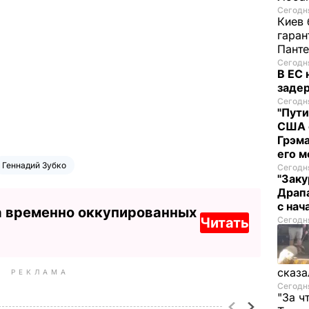
Сегодня
Киев 
гаран
Пант
Сегодня
В ЕС
задер
Сегодня
"Пути
США 
Грэма
его м
Геннадий Зубко
Сегодня
"Заку
Драпа
с нач
а временно оккупированных
Читать
Сегодня
сказа
РЕКЛАМА
Сегодня
"За ч