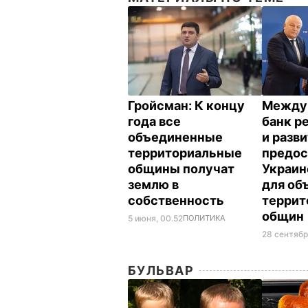
Гройсман: К концу
Между
года все
банк р
объединенные
и разв
территориальные
предос
общины получат
Украин
землю в
для об
собственность
террит
общин
5 июня, 00.52
ПОЛИТИКА
28 сентябр
БУЛЬВАР