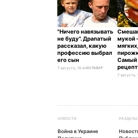
"Ничего навязывать
Смешай
не буду". Драпатый
мукой –
рассказал, какую
мягких,
профессию выбрал
пирожк
его сын
Самый
рецеп
7 августа, 19.44
БУЛЬВАР
7 августа, 
НОВОСТИ
РАЗДЕЛЫ
Война в Украине
Новост