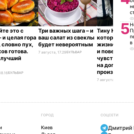
о
н
с
5
Н
П
те это с
Три важных шага – и
Тину Кароль,
п
 и целая гора
ваш салат из свеклы
которая "впе
в
 словно пух,
будет невероятным
жизни рассл
ов готова.
и поверила
7 августа, 17.29
БУЛЬВАР
 лучший
чувствам", в
т
на допрос. Ч
произошло
18.16
БУЛЬВАР
7 августа, 17.28
БУЛЬ
ГОРОД
СОЦСЕТИ
и
Киев
Дмитрий 