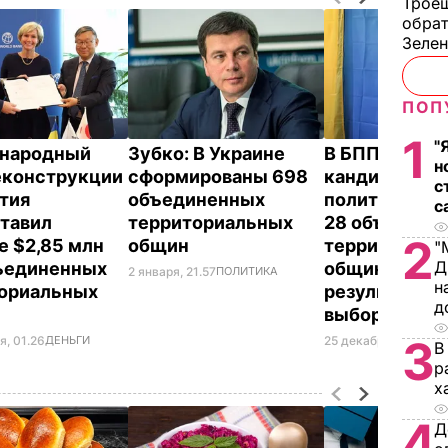
Троещ
обрат
Зеле
ПОП
1
"
народный
Зубко: В Украине
В БПП заявили
н
еконструкции
сформированы 698
кандидаты о
с
ития
объединенных
политсилы во
с
тавил
территориальных
28 объедине
2
е $2,85 млн
общин
территориал
"
Д
ъединенных
общин по
2 января, 21.57
ПОЛИТИКА
н
ориальных
результатам
д
выборов
3
я, 01.26
ДЕНЬГИ
25 декабря, 12.14
ПО
В
р
х
4
Д