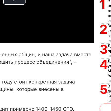
1
"
P
н
с
l
с
2
a
З
к
г
y
3
Д
V
п
ненных общин, и наша задача вместе
i
4
Д
ершить процесс объединения", –
у
d
М
"
e
 году стоит конкретная задача –
5
В
щины, которые внесены в
д
o
К
удет примерно 1400–1450 ОТО.