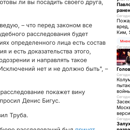
отовы ли вы посадить своего друга,
Павло
ране
Сегодня
Пожар
ведую, – что перед законом все
вред,
Ким, 
удебного расследования будет
Мнен
виях определенного лица есть состав
Сегодня
я и есть доказательства этого,
одозрении и направлять такое
 Исключений нет и не должно быть",
–
Голов
Сегодня
Колум
пытаю
войны
 расследование покажет вину
Сегодня
просил Денис Бигус.
Засек
Моск
верси
ил Труба.
Сегодня
Залуж
 бюро расследований был
принят
разр