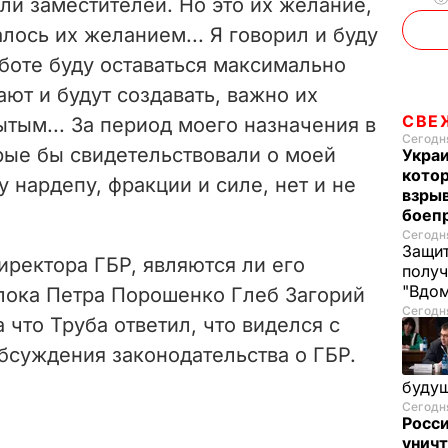
ли заместителей. Но это их желание,
алось их желанием... Я говорил и буду
работе буду оставаться максимально
ют и будут создавать, важно их
СВЕ
ытым... За период моего назначения в
Сегодня
рые бы свидетельствовали о моей
Украи
кото
 нардепу, фракции и силе, нет и не
взрыв
боеп
Сегодня
Защит
ректора ГБР, являются ли его
получ
"Вдом
лока Петра Порошенко Глеб Загорий
Сегодня
 что Труба ответил, что виделся с
бсуждения законодательства о ГБР.
буду
Сегодня
Росси
уничт