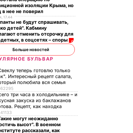
нционной изоляции Крыма, но
 в нее не поверил
, 17.44
панты не будут спрашивать,
ко детей". Кабмину
агают отменить отсрочку для
детных, в соцсетях – споры
Больше новостей
УЛЯРНОЕ БУЛЬВАР
Свеклу теперь готовлю только
ак". Интересный рецепт салата,
оторый полюбила вся семья
62295
сего три часа в холодильнике – и
кусная закуска из баклажанов
отова. Рецепт, как находка
41133
Такие могут неожиданно
остичь высот". В военном
нституте рассказали, как