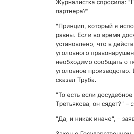
Журналистка спросила: "Г
партнера?"
"Принцип, который я испо
равны. Если во время дос
установлено, что в дейст
уголовного правонарушени
необходимо сообщать о п
уголовное производство.
сказал Труба.
"То есть если досудебное
Третьякова, он сядет?"
–
с
"Да, и никак иначе",
–
заяв
Закон о Государственном