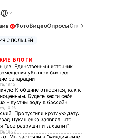
В
зив
Фото
Видео
Опросы
Спецпроекты
Война в Ук
ИЯ С ПОЛЬШЕЙ
ЖИЕ БЛОГИ
нцев:
Единственный источник
озмещения убытков бизнеса –
щие репарации
та, 19.15
ийчук:
К общине относятся, как к
ноценным. Будете вести себя
о – пустим воду в бассейн
та, 16.26
ский:
Пропустили круглую дату.
азад Лукашенко заявлял, что
я "все разрушит и захватит"
та, 16.07
нко:
Мы застряли в "миндичгейте