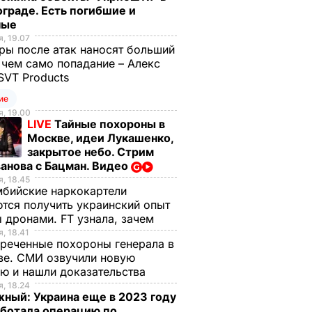
граде. Есть погибшие и
ные
, 19.07
ы после атак наносят больший
 чем само попадание – Алекс
SVT Products
ие
, 19.00
LIVE
Тайные похороны в
Москве, идеи Лукашенко,
закрытое небо. Стрим
анова с Бацман. Видео
, 18.45
бийские наркокартели
тся получить украинский опыт
 дронами. FT узнала, зачем
, 18.41
реченные похороны генерала в
ве. СМИ озвучили новую
ю и нашли доказательства
, 18.24
ный: Украина еще в 2023 году
аботала операцию по