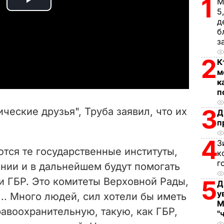
1
М
P
5
д
l
б
з
a
2
К
м
y
к
п
V
3
ические друзья", Труба заявил, что их
Д
i
п
4
d
З
тся те государственные институты,
к
г
e
нии и в дальнейшем будут помогать
и ГБР. Это комитеты Верховной Рады,
5
Д
o
у
.. Много людей, сил хотели бы иметь
М
авоохранительную, такую, как ГБР,
"