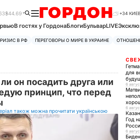
63
$44.69
+34 КИЕ
ервью
В гостях у Гордона
Блоги
Бульвар
LIVE
Эксклю
РИЗИС В РФ
ПЕРЕГОВОРЫ О МИРЕ В УКРАИНЕ
ОТНОШЕН
СВЕ
Гетма
для в
буду
 ли он посадить друга или
6 авгус
Матв
ведую принцип, что перед
непол
ны
хорош
6 авгус
еріал також можна прочитати українською
Казан
Год н
Росси
6 авгус
Биде