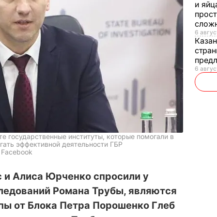
и яйц
прост
слож
6 авгус
Каза
стран
предл
6 авгус
е государственные институты, которые помогали в
гать эффективной деятельности ГБР
 Facebook
 и Алиса Юрченко спросили у
ледований Романа Трубы, являются
пы от Блока Петра Порошенко Глеб