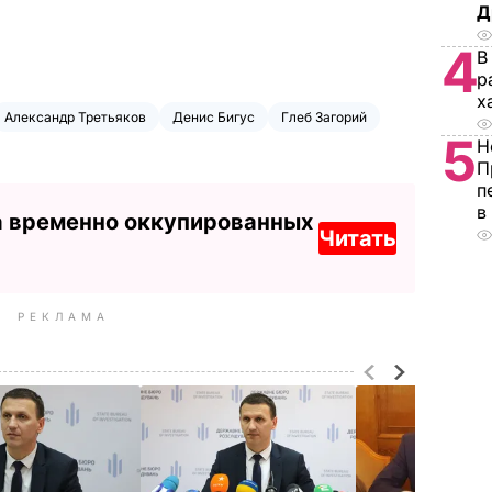
Д
4
В
р
х
Александр Третьяков
Денис Бигус
Глеб Загорий
5
Н
П
п
в
а временно оккупированных
Читать
РЕКЛАМА