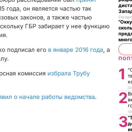
диста
5 года, он является частью так
Запад
зовых законов, а также частью
Сегодня
"Окку
скольку ГБР забирает у нее функцию
сколь
предл
ия.
много
ко подписал его
в январе 2016 года
, а
лу.
ПОП
1
"
урсная комиссия
избрала Трубу
т
к
2
В
явил о начале работы ведомства
.
в
г
3
"
д
и