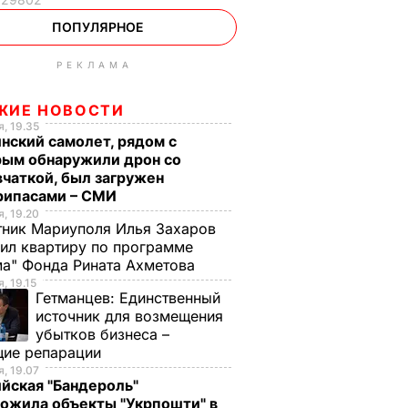
ПОПУЛЯРНОЕ
РЕКЛАМА
ЖИЕ НОВОСТИ
, 19.35
нский самолет, рядом с
рым обнаружили дрон со
чаткой, был загружен
рипасами – СМИ
, 19.20
ник Мариуполя Илья Захаров
ил квартиру по программе
а" Фонда Рината Ахметова
, 19.15
Гетманцев:
Единственный
источник для возмещения
убытков бизнеса –
щие репарации
, 19.07
йская "Бандероль"
ожила объекты "Укрпошти" в