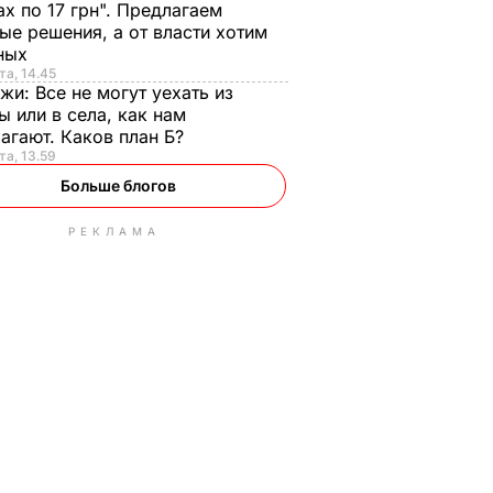
ах по 17 грн". Предлагаем
ые решения, а от власти хотим
ных
та, 14.45
нжи:
Все не могут уехать из
ы или в села, как нам
агают. Каков план Б?
та, 13.59
Больше блогов
РЕКЛАМА