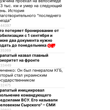
ужчина проехал на велосипеде
,3 тыс. км и умер на следующий
ень. История
лаготворительного "последнего
аезда"
44397
то потеряет бронирование от
обилизации с 1 сентября и
акие два документа нужно
одать до понедельника
35369
рапатый назвал главный
риоритет на фронте
33449
инченко:
Он был генералом КГБ,
оторый стал украинским
осударственником
32475
рапатый инициировал
вольнение командующего
едсилами ВСУ. Его называли
человеком Сырского" – СМИ
29802