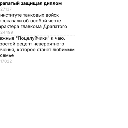
рапатый защищал диплом
27137
 институте танковых войск
ассказали об особой черте
арактера главкома Драпатого
24499
ежные "Поцелуйчики" к чаю.
ростой рецепт невероятного
еченья, которое станет любимым
 семье
17022