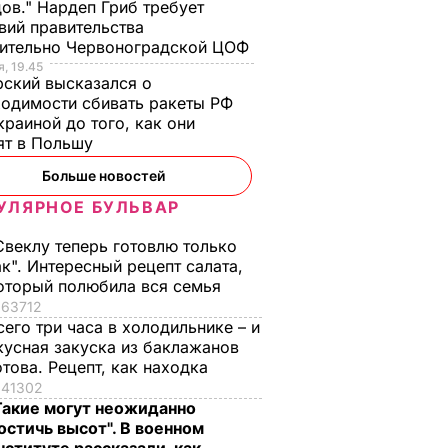
ов." Нардеп Гриб требует
вий правительства
сительно Червоноградской ЦОФ
, 19.45
ский высказался о
одимости сбивать ракеты РФ
краиной до того, как они
ят в Польшу
Больше новостей
УЛЯРНОЕ БУЛЬВАР
Свеклу теперь готовлю только
ак". Интересный рецепт салата,
оторый полюбила вся семья
63712
сего три часа в холодильнике – и
кусная закуска из баклажанов
отова. Рецепт, как находка
41302
Такие могут неожиданно
остичь высот". В военном