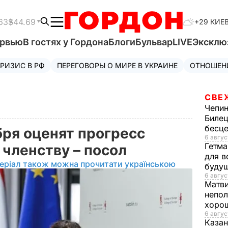
63
$44.69
+29 КИЕ
ервью
В гостях у Гордона
Блоги
Бульвар
LIVE
Эксклю
РИЗИС В РФ
ПЕРЕГОВОРЫ О МИРЕ В УКРАИНЕ
ОТНОШЕН
СВЕ
Чепи
Билец
бесц
бря оценят прогресс
6 авгус
Гетма
 членству – посол
для в
еріал також можна прочитати українською
буду
6 авгус
Матв
непол
хорош
6 авгус
Казан