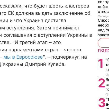
холод
сказали, что будет шесть кластеров
дейст
отно
его ЕК должна выдать заключение об
Сегодня
ии и что Украина достигла
Сикор
необх
ям вступления. Затем принимают
над У
и соглашения о вступлении Украины в
залет
тве. "И третий этап – это
ия парламентами стран – членов
ПОП
 –
мы в Евросоюзе
", – подчеркнул на
1
"
Д Украины Дмитрий Кулеба.
т
к
2
В
в
г
3
"
д