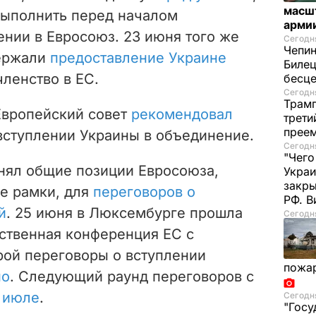
масш
выполнить перед началом
арми
ении в Евросоюз. 23 июня того же
Сегодня
Чепи
держали
предоставление Украине
Билец
членство в ЕС.
бесц
Сегодня
Трамп
Европейский совет
рекомендовал
трети
прее
вступлении Украины в объединение.
Сегодня
"Чего
нял общие позиции Евросоюза,
Украи
закр
е рамки, для
переговоров о
РФ. 
й
. 25 июня в Люксембурге прошла
Сегодня
ственная конференция ЕС с
рой переговоры о вступлении
пожа
но
. Следующий раунд переговоров с
 июле
.
Сегодня
"Госу