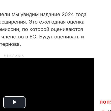
дели мы увидим издание 2024 года
расширения. Это ежегодная оценка
омиссии, по которой оцениваются
членство в ЕС. Будут оценивать и
атернова.
РЕКЛАМА
ПОП
P