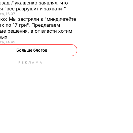
азад Лукашенко заявлял, что
я "все разрушит и захватит"
та, 16.07
нко:
Мы застряли в "миндичгейте
ах по 17 грн". Предлагаем
ые решения, а от власти хотим
ных
та, 14.45
Больше блогов
РЕКЛАМА