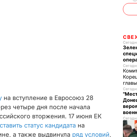
СВЕ
Сегодня
Зеле
спец
опера
Сегодня
Комит
Корец
глав
Сегодня
"Мест
у
на вступление в Евросоюз 28
Донец
вероя
ерез четыре дня после начала
воен
сийского вторжения. 17 июня ЕК
Сегодня
тавить статус кандидата
на
ине, а также выдвинула
ряд условий
,