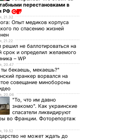
табными перестановками в
и РФ
, 21.32
нога:
Опыт медиков корпуса
кого по спасению жизней
енен
, 21.22
 решил не баллотироваться на
й срок и определил желаемого
мника – WP
, 20.47
 ты бекаешь, мекаешь?"
нский пранкер ворвался на
ытое совещание минобороны
Видео
, 20.06
"То, что им давно
знакомо". Как украинские
спасатели ликвидируют
ры во Франции. Фоторепортаж
, 19.52
дарство не может ждать до