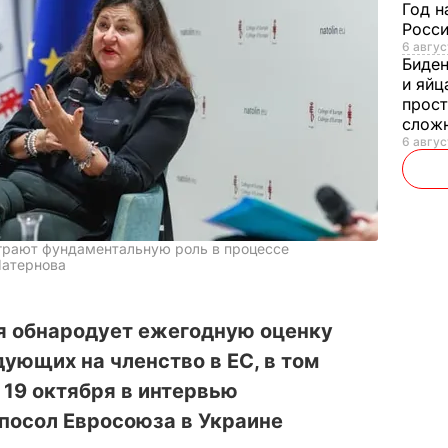
Год н
Росси
6 авгус
Биде
и яйц
прост
слож
6 авгус
грают фундаментальную роль в процессе
Матернова
я обнародует ежегодную оценку
дующих на членство в ЕС, в том
 19 октября в интервью
посол Евросоюза в Украине