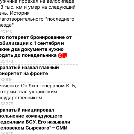
ужчина проехал на велосипеде
,3 тыс. км и умер на следующий
ень. История
лаготворительного "последнего
аезда"
45140
то потеряет бронирование от
обилизации с 1 сентября и
акие два документа нужно
одать до понедельника
35473
рапатый назвал главный
риоритет на фронте
33915
инченко:
Он был генералом КГБ,
оторый стал украинским
осударственником
33279
рапатый инициировал
вольнение командующего
едсилами ВСУ. Его называли
человеком Сырского" – СМИ
29875