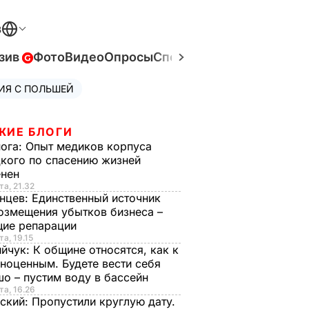
В
зив
Фото
Видео
Опросы
Спецпроекты
Война в Ук
ИЯ С ПОЛЬШЕЙ
ЖИЕ БЛОГИ
нога:
Опыт медиков корпуса
кого по спасению жизней
енен
та, 21.32
нцев:
Единственный источник
озмещения убытков бизнеса –
щие репарации
та, 19.15
ийчук:
К общине относятся, как к
ноценным. Будете вести себя
о – пустим воду в бассейн
та, 16.26
ский:
Пропустили круглую дату.