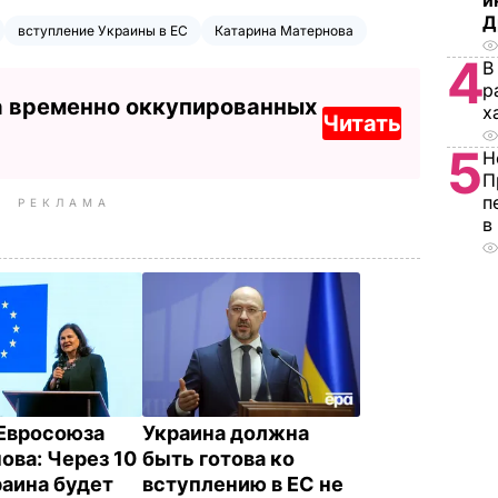
и
Д
вступление Украины в ЕС
Катарина Матернова
4
В
р
а временно оккупированных
х
Читать
5
Н
П
п
РЕКЛАМА
в
Евросоюза
Украина должна
ова: Через 10
быть готова ко
раина будет
вступлению в ЕС не