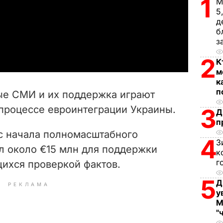
1
М
5
l
д
б
a
з
y
2
К
м
V
к
п
ые СМИ и их поддержка играют
i
процессе евроинтеграции Украины.
3
Д
п
d
 с начала полномасштабного
4
З
e
л около €15 млн для поддержки
к
г
ихся проверкой фактов.
o
5
Д
РЕКЛАМА
у
М
"