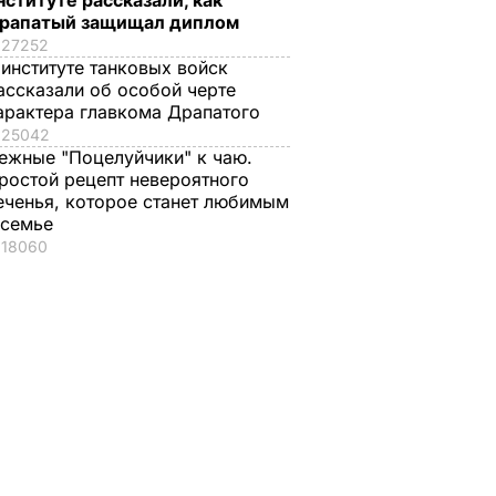
нституте рассказали, как
рапатый защищал диплом
27252
 институте танковых войск
ассказали об особой черте
арактера главкома Драпатого
25042
ежные "Поцелуйчики" к чаю.
ростой рецепт невероятного
еченья, которое станет любимым
 семье
18060