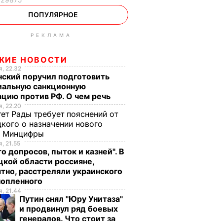
ПОПУЛЯРНОЕ
РЕКЛАМА
ЖИЕ НОВОСТИ
, 22.32
нский поручил подготовить
иальную санкционную
цию против РФ. О чем речь
, 22.20
ет Рады требует пояснений от
кого о назначении нового
ы Минцифры
, 21.55
о допросов, пыток и казней". В
кой области россияне,
тно, расстреляли украинского
нопленного
, 21.44
Путин снял "Юру Унитаза"
и продвинул ряд боевых
генералов. Что стоит за