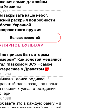
лнения армии для войны
8 августа, 08.33
МИР
8 августа, 00.21
БУЛЬВАР
ив Украины
, 15.46
м закрывать наше небо".
нский раскрыл подробности
аботки Украиной
иворакетного оружия
Больше новостей
УЛЯРНОЕ БУЛЬВАР
Я не привык быть вторым
омером". Как золотой медалист
тал главкомом ВСУ – самое
нтересное о Драпатом
93284
Мишуня, дочка родилась!"
рапатый рассказал, как ночью
а позициях узнал о рождении
очери
64688
обавьте это в каждую банку – и