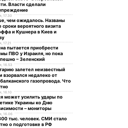
ти ЕС и
выделила 9 млрд грн
ти. Власти сделали
на нужды армии
упреждение
, 17.30
ТИКА
31 июля, 15.13
ДЕНЬГИ
е, чем ожидалось. Названы
 сроки вероятного визита
ффа и Кушнера в Киев и
ву
, 17.21
ина пытается приобрести
мы ПВО у Израиля, но пока
спешно – Зеленский
, 16.53
гарию залетел неизвестный
и взорвался недалеко от
балканского газопровода. Что
стно
азал о
Кулеба объяснил,
Как опытные
, 16.10
нере
почему Трамп на
огородники
я может усилить удары по
етике Украины ко Дню
самом деле
выбирают самый
висимости – мониторы
придрался к
сладкий арбуз. Сем
, 16.06
костюму
признаков спелой и
00 тыс. человек. СМИ стало
Зеленского
сочной ягоды
тно о подготовке в РФ