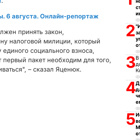
Н
.
н
с
d
и
ы. 6 августа. Онлайн-репортаж
e
2
"
лжен принять закон,
з
o
у
ну налоговой милиции, который
о
 единого социального взноса,
3
В
 первый пакет необходим для того,
д
ваться", – сказал Яценюк.
К
4
Д
д
ч
е
5
И
в
М
о