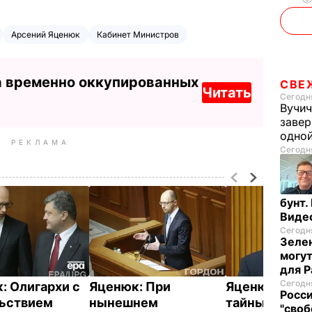
Арсений Яценюк
Кабинет Министров
а временно оккупированных
СВЕ
Читать
Сегодня
Вучич
завер
одно
РЕКЛАМА
Сегодня
бунт.
Виде
Сегодня
Зелен
могут
для P
Сегодня
: Олигархи с
Яценюк: При
Яценюк не ве
Росси
ьствием
нынешнем
тайные
"своб