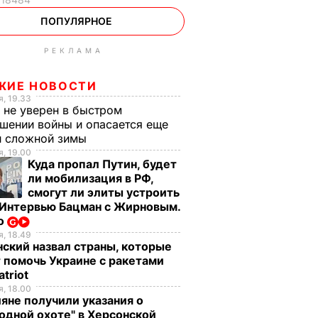
ПОПУЛЯРНОЕ
РЕКЛАМА
ЖИЕ НОВОСТИ
, 19.33
 не уверен в быстром
шении войны и опасается еще
й сложной зимы
, 19.00
Куда пропал Путин, будет
ли мобилизация в РФ,
смогут ли элиты устроить
 Интервью Бацман с Жирновым.
о
, 18.49
ский назвал страны, которые
 помочь Украине с ракетами
atriot
, 18.00
рит в
Яценюк: Рада
яне получили указания о
дополнительно
одной охоте" в Херсонской