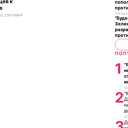
цев к
попо
не
прот
Сегодня
16.25
БУЛЬВАР
"Буде
Зеле
разр
прот
ПОП
1
"
н
с
и
2
"
Д
н
д
3
Д