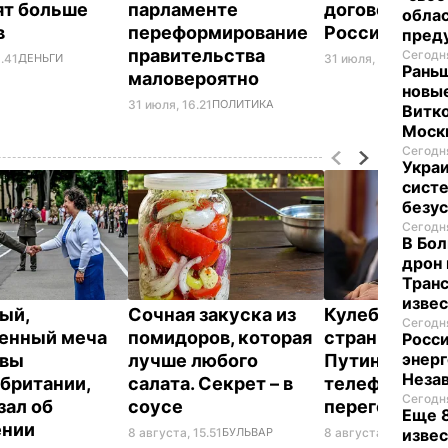
ят больше
парламенте
договореннос
облас
в
переформирование
России
пред
правительства
Сегодня
.41
ДЕНЬГИ
31 июля, 15.40
ПОЛИ
Раньш
маловероятно
новые
31 июля, 16.21
ПОЛИТИКА
Витко
Моск
Сегодня
Укра
систе
безу
Сегодня
В Бол
дрон 
Транс
изве
ый,
Сочная закуска из
Кулеба расск
Сегодня
енный меча
помидоров, которая
странной ма
Росси
энерг
евы
лучше любого
Путина вести
Неза
британии,
салата. Секрет – в
телефонные
Сегодня
зал об
соусе
переговоры
Еще 8
ении
8 августа, 15.51
БУЛЬВАР
8 августа, 10.25
МИР
извес