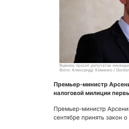
Яценюк просит депутатов ликвид
Фото: Александр Хоменко / Gordo
Премьер-министр Арсен
налоговой милиции перв
Премьер-министр Арсени
сентябре принять закон о