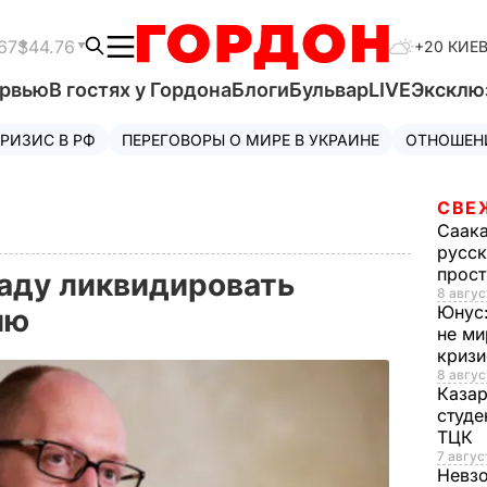
67
$44.76
+20 КИЕ
ервью
В гостях у Гордона
Блоги
Бульвар
LIVE
Эксклю
РИЗИС В РФ
ПЕРЕГОВОРЫ О МИРЕ В УКРАИНЕ
ОТНОШЕН
СВЕ
Саак
русск
прос
аду ликвидировать
8 авгус
Юнус
ию
не ми
криз
8 авгус
Каза
студе
ТЦК
7 авгус
Невз