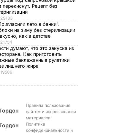
гурцы под капроновой крышкой
е перекиснут. Рецепт без
терилизации
29183
Пригласили лето в банки".
блоки на зиму без стерилизации
 вкусно, как в детстве
21754
ости думают, что это закуска из
есторана. Как приготовить
ежные баклажанные рулетики
ез лишнего жира
19589
Правила пользования
Гордон
сайтом и использования
материалов
Политика
Гордон
конфиденциальности и