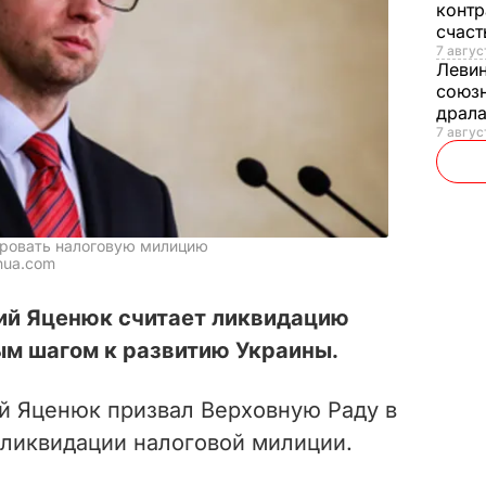
контр
счас
7 авгус
Леви
союзн
драла
7 август
ировать налоговую милицию
nua.com
ий Яценюк считает ликвидацию
ым шагом к развитию Украины.
й Яценюк призвал Верховную Раду в
 ликвидации налоговой милиции.