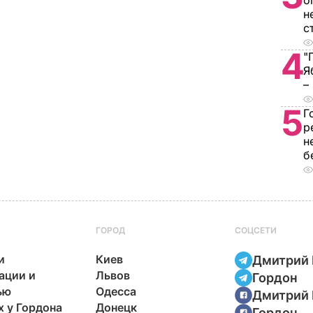
о
н
с
4
"
Я
–
5
Г
р
н
б
ГОРОД
СОЦСЕТИ
и
Киев
Дмитрий 
ации и
Львов
Гордон
ью
Одесса
Дмитрий 
х у Гордона
Донецк
Гордон