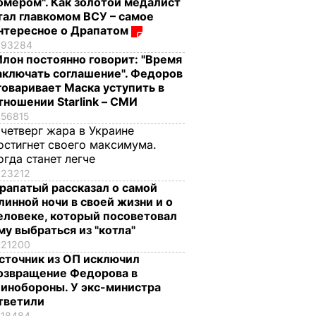
омером". Как золотой медалист
тал главкомом ВСУ – самое
нтересное о Драпатом
93284
Илон постоянно говорит: "Время
аключать соглашение". Федоров
говаривает Маска уступить в
тношении Starlink – СМИ
56815
 четверг жара в Украине
остигнет своего максимума.
огда станет легче
23212
рапатый рассказал о самой
линной ночи в своей жизни и о
еловеке, который посоветовал
му выбраться из "котла"
21200
сточник из ОП исключил
озвращение Федорова в
инобороны. У экс-министра
тветили
18484