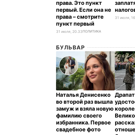
права. Это пункт
заплат
первый. Если она не
налого
права – смотрите
31 июля, 16
пункт первый
31 июля, 20.33
ПОЛИТИКА
БУЛЬВАР
Наталья Денисенко
Драпат
во второй раз вышла
удосто
замуж и взяла новую
корол
фамилию своего
Велико
избранника. Первое
расска
свадебное фото
отнош