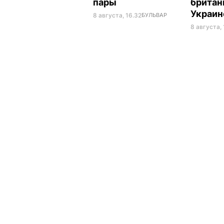
пары
британ
Украи
8 августа, 16.32
БУЛЬВАР
8 августа, 