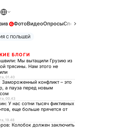
В
зив
Фото
Видео
Опросы
Спецпроекты
Война в Ук
ИЯ С ПОЛЬШЕЙ
ЖИЕ БЛОГИ
ашвили:
Мы вытащили Грузию из
ой трясины. Нам этого не
тили
та, 01.40
:
Замороженный конфликт – это
р, а пауза перед новым
исом
та, 00.43
рин:
У нас сотни тысяч фиктивных
нтов, еще больше прячется от
та, 19.48
оров:
Колобок должен заключить