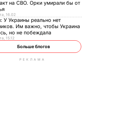
акт на СВО. Орки умирали бы от
тья
та, 16.02
н:
У Украины реально нет
иков. Им важно, чтобы Украина
сь, но не побеждала
а, 15.12
Больше блогов
РЕКЛАМА