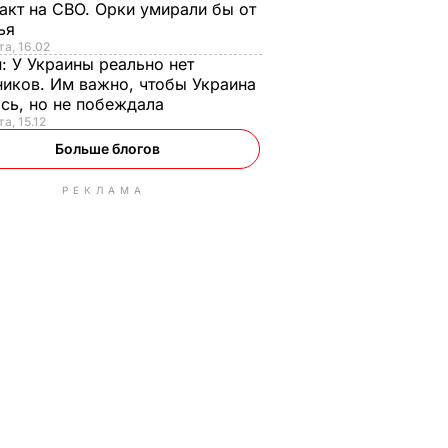
акт на СВО. Орки умирали бы от
тья
та, 16.02
н:
У Украины реально нет
иков. Им важно, чтобы Украина
сь, но не побеждала
а, 15.12
Больше блогов
РЕКЛАМА