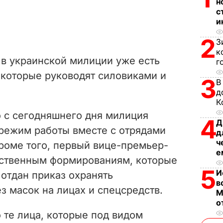
н
с
и
2
З
к
 в украинской милиции уже есть
г
 которые руководят силовиками и
3
В
д
К
о с сегодняшнего дня милиция
4
Д
режим работы вместе с отрядами
д
ч
оме того, первый вице-премьер-
е
ественным формированиям, которые
5
И
отдан приказ охранять
в
 масок на лицах и спецсредств.
М
о
 те лица, которые под видом