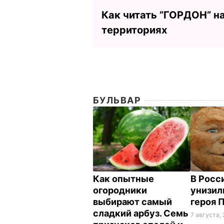
Как читать ”ГОРДОН” н
территориях
БУЛЬВАР
Как опытные
В Росс
огородники
унизил
выбирают самый
героя 
сладкий арбуз. Семь
7 августа, 