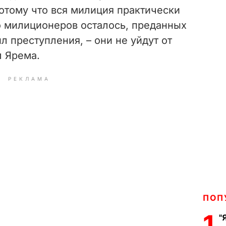
 потому что вся милиция практически
о милиционеров осталось, преданных
ил преступления, – они не уйдут от
л Ярема.
РЕКЛАМА
ПОП
1
"