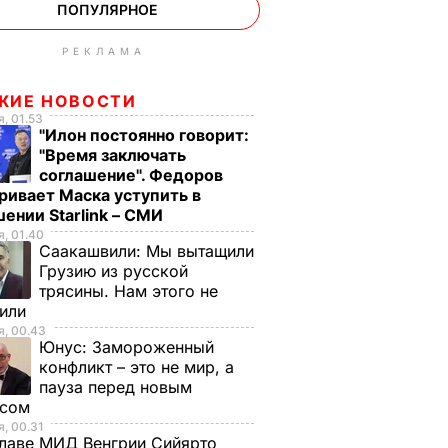
ПОПУЛЯРНОЕ
РЕКЛАМА
ЖИЕ НОВОСТИ
, 01.53
"Илон постоянно говорит:
"Время заключать
соглашение". Федоров
ривает Маска уступить в
ении Starlink – СМИ
, 01.40
Саакашвили:
Мы вытащили
Грузию из русской
трясины. Нам этого не
тили
, 00.43
Юнус:
Замороженный
конфликт – это не мир, а
пауза перед новым
исом
, 00.31
лаве МИД Венгрии Сийярто