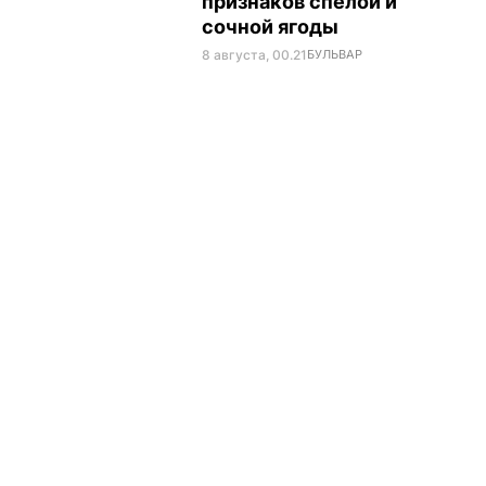
признаков спелой и
сочной ягоды
8 августа, 00.21
БУЛЬВАР