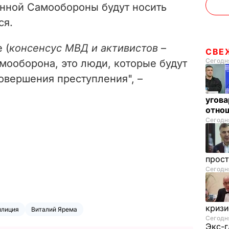
нной Самообороны будут носить
ся.
 (
консенсус МВД и активистов
–
СВЕ
Сегодня
амооборона, это люди, которые будут
овершения преступления", –
угова
отнош
Сегодня
прос
Сегодня
криз
илиция
Виталий Ярема
Сегодня
Экс-г