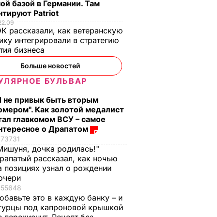
е
его сын
Самый лучший
ой базой в Германии. Там
рецепт
тируют Patriot
7 августа, 19.44
БУЛЬВАР
а
22.09
7 августа, 18.16
БУЛЬВАР
К рассказали, как ветеранскую
ВАР
ику интегрировали в стратегию
тия бизнеса
Больше новостей
УЛЯРНОЕ БУЛЬВАР
Я не привык быть вторым
омером". Как золотой медалист
тал главкомом ВСУ – самое
нтересное о Драпатом
73731
Мишуня, дочка родилась!"
рапатый рассказал, как ночью
а позициях узнал о рождении
очери
55648
обавьте это в каждую банку – и
гурцы под капроновой крышкой