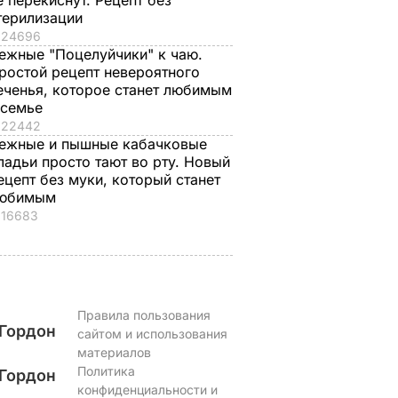
е перекиснут. Рецепт без
терилизации
24696
ежные "Поцелуйчики" к чаю.
ростой рецепт невероятного
еченья, которое станет любимым
 семье
22442
ежные и пышные кабачковые
ладьи просто тают во рту. Новый
ецепт без муки, который станет
юбимым
16683
Правила пользования
Гордон
сайтом и использования
материалов
Политика
Гордон
конфиденциальности и