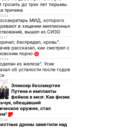
 грозить до трех лет тюрьмы.
ва причина
23.53
оссекретарь МИД, которого
ревают в хищении миллионных
ртвований, вышел из СИЗО
23.17
кричат, беспредел, кровь".
чев рассказал, как смотрел с
новским порно
23.04
 сделан из железа". Усик
азал об усталости после годов
ксе
23.01
Эликсир бессмертия
Путина и импланты
фейков в мозг. Как физик
, что
"Ничего навязывать
Смешайте это с
льчук, обещавший
ическое оружие, стал
з
не буду". Драпатый
мукой – и целая гор
оем"
ак
рассказал, какую
мягких, словно пух,
22.20
 нежные
профессию выбрал
пирожков готова.
вестные дроны заметили над