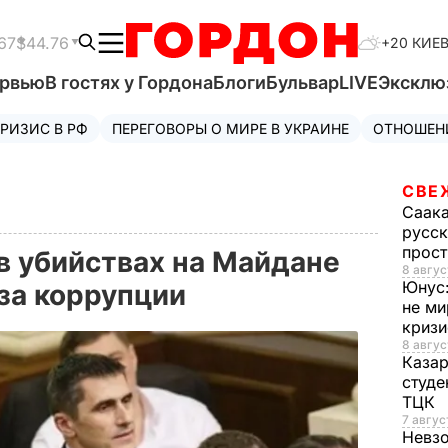
67
$44.76
+20 КИЕ
ервью
В гостях у Гордона
Блоги
Бульвар
LIVE
Эксклю
РИЗИС В РФ
ПЕРЕГОВОРЫ О МИРЕ В УКРАИНЕ
ОТНОШЕН
СВЕ
Саак
русск
прос
в убийствах на Майдане
8 авгус
Юнус
за коррупции
не ми
криз
8 авгус
Каза
студе
ТЦК
7 авгус
Невз