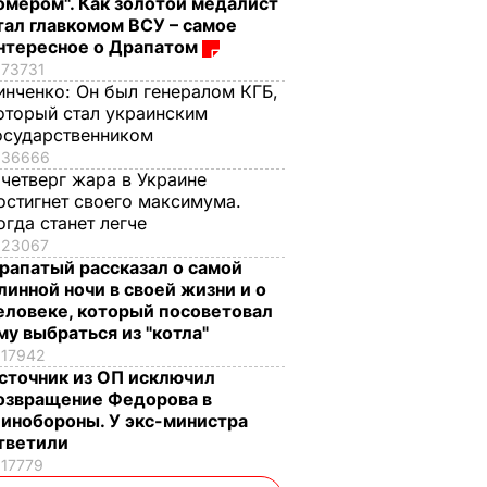
омером". Как золотой медалист
тал главкомом ВСУ – самое
нтересное о Драпатом
73731
инченко:
Он был генералом КГБ,
оторый стал украинским
осударственником
36666
 четверг жара в Украине
остигнет своего максимума.
огда станет легче
23067
рапатый рассказал о самой
линной ночи в своей жизни и о
еловеке, который посоветовал
му выбраться из "котла"
17942
сточник из ОП исключил
озвращение Федорова в
инобороны. У экс-министра
тветили
17779