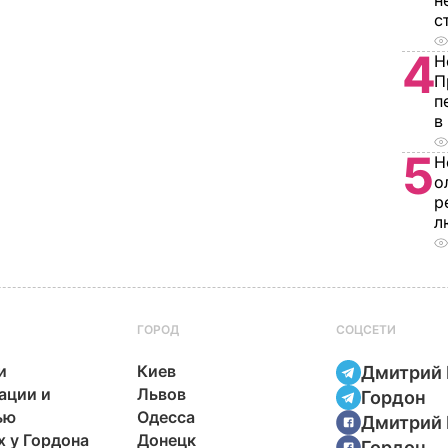
н
с
4
Н
П
п
в
5
Н
о
р
л
ГОРОД
СОЦСЕТИ
и
Киев
Дмитрий 
ации и
Львов
Гордон
ью
Одесса
Дмитрий 
х у Гордона
Донецк
Гордон