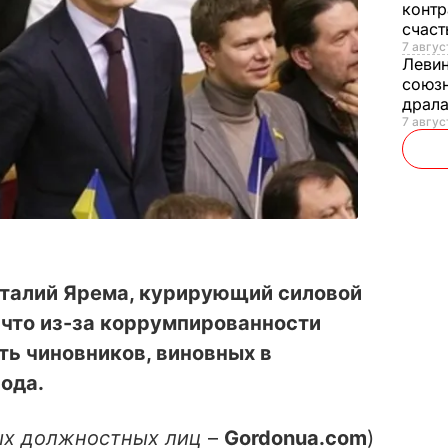
контр
счас
7 авгус
Леви
союзн
драла
7 август
талий Ярема, курирующий силовой
, что из-за коррумпированности
ь чиновников, виновных в
ода.
ых должностных лиц
–
Gordonua.com
)