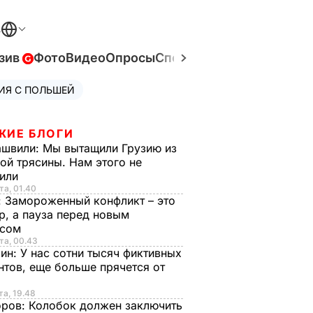
В
зив
Фото
Видео
Опросы
Спецпроекты
Война в Ук
ИЯ С ПОЛЬШЕЙ
ЖИЕ БЛОГИ
ашвили:
Мы вытащили Грузию из
ой трясины. Нам этого не
тили
та, 01.40
:
Замороженный конфликт – это
р, а пауза перед новым
исом
та, 00.43
рин:
У нас сотни тысяч фиктивных
нтов, еще больше прячется от
та, 19.48
оров:
Колобок должен заключить