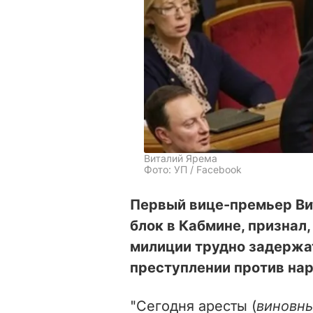
Виталий Ярема
Фото: УП / Facebook
Первый вице-премьер Ви
блок в Кабмине, признал
милиции трудно задержат
преступлении против нар
"Сегодня аресты (
виновн