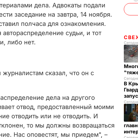
атериалами дела. Адвокаты подали
сти заседание на завтра, 14 ноября.
ставил полчаса для ознакомления.
 автораспределение судьи, и тот
СВЕ
и, либо нет.
Сегодня
Много
журналистам сказал, что он с
"тяж
Сегодн
В Кр
Гвард
запус
распределение дела на другого
Сегодня
ивает отвод, предоставленный моими
ие отводить или не отводить. И
отклонен, то мы должны возвращаться
глав
инте
ние. Нас оповестят, мы приедем", –
Сегодня