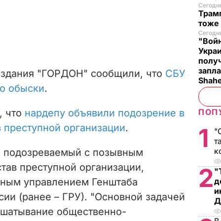
Сегодн
Трамп
тоже
Сегодня
"Войн
Укра
полу
запла
издания "ГОРДОН" сообщили, что
СБУ
Shah
го обыски
.
, что
нардепу объявили подозрение в
ПОП
в преступной организации
.
1
"
т
к
, подозреваемый с позывным
став преступной организации,
2
"
ным управлением Генштаба
д
и
ии (ранее – ГРУ). "Основной задачей
Д
сшатывание общественно-