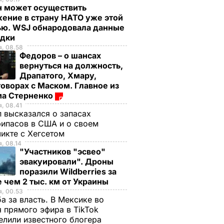
н может осуществить
ение в страну НАТО уже этой
ью. WSJ обнародовала данные
едки
, 08.58
Федоров – о шансах
вернуться на должность,
Драпатого, Хмару,
оворах с Маском. Главное из
ма Стерненко
, 08.41
 высказался о запасах
ипасов в США и о своем
икте с Хегсетом
, 08.14
"Участников "эсвео"
эвакуировали". Дроны
поразили Wildberries за
 чем 2 тыс. км от Украины
, 00.53
а за власть. В Мексике во
 прямого эфира в TikTok
елили известного блогера