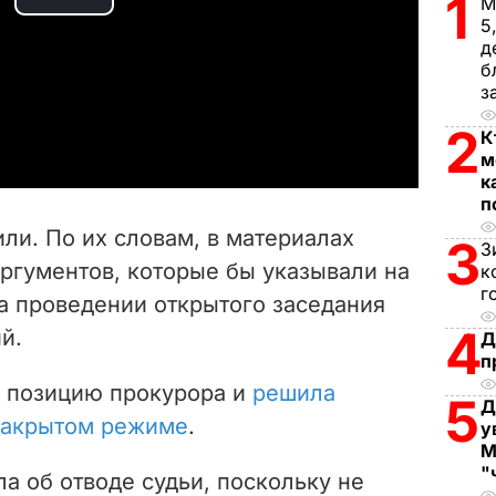
1
М
P
5
д
l
б
з
a
2
К
y
м
к
п
V
ли. По их словам, в материалах
3
З
i
аргументов, которые бы указывали на
к
г
а проведении открытого заседания
d
4
й.
Д
e
п
а позицию прокурора и
решила
5
o
Д
закрытом режиме
.
у
М
"
а об отводе судьи, поскольку не