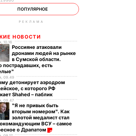
ПОПУЛЯРНОЕ
РЕКЛАМА
ЖИЕ НОВОСТИ
, 10.16
Россияне атаковали
дронами людей на рынке
в Сумской области.
 пострадавших, есть
елые"
я, 09.49
ыму детонирует аэродром
ейское, с которого РФ
кает Shahed – паблик
, 09.47
"Я не привык быть
вторым номером". Как
золотой медалист стал
нокомандующим ВСУ – самое
ресное о Драпатом
, 09.17