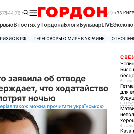
67
$44.76
+33 КИЕ
ервью
В гостях у Гордона
Блоги
Бульвар
LIVE
Эксклю
РИЗИС В РФ
ПЕРЕГОВОРЫ О МИРЕ В УКРАИНЕ
ОТНОШЕН
СВЕ
Чепи
Билец
бесц
о заявила об отводе
6 авгус
Гетма
ерждает, что ходатайство
для в
смотрят ночью
буду
6 август
еріал також можна прочитати українською
Матв
непол
хорош
6 авгус
Казан