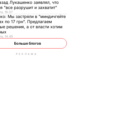
азад Лукашенко заявлял, что
я "все разрушит и захватит"
та, 16.07
нко:
Мы застряли в "миндичгейте
ах по 17 грн". Предлагаем
ые решения, а от власти хотим
ных
та, 14.45
Больше блогов
РЕКЛАМА