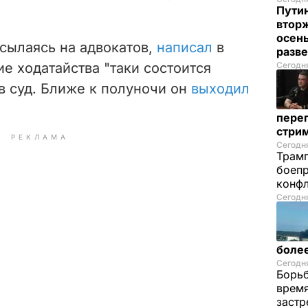
Пути
вторж
осен
сылаясь на адвокатов,
написал
в
разв
ие ходатайства "таки состоится
Сегодня
 в суд. Ближе к полуночи он
выходил
перег
стри
РЕКЛАМА
Сегодня
Трамп
боепр
конфл
Сегодня
более
Сегодня
Борьб
время
застр