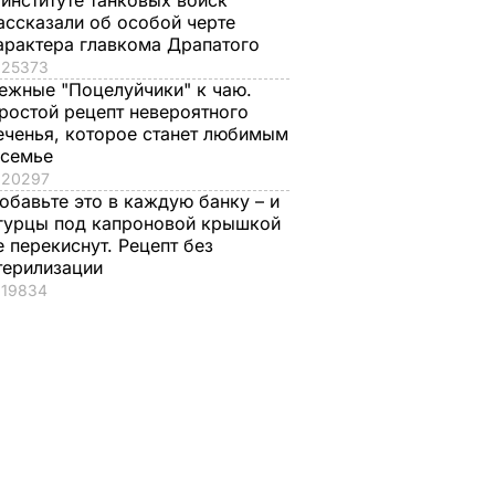
 институте танковых войск
ассказали об особой черте
арактера главкома Драпатого
25373
ежные "Поцелуйчики" к чаю.
ростой рецепт невероятного
еченья, которое станет любимым
 семье
20297
обавьте это в каждую банку – и
гурцы под капроновой крышкой
е перекиснут. Рецепт без
терилизации
19834