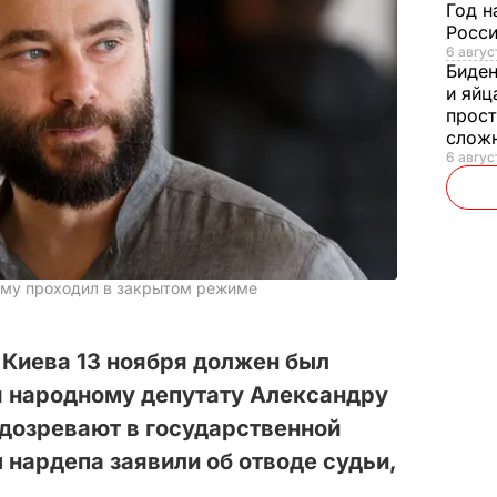
Год н
Росси
6 авгус
Биде
и яйц
прост
слож
6 авгус
ому проходил в закрытом режиме
 Киева 13 ноября должен был
я народному депутату Александру
дозревают в государственной
 нардепа заявили об отводе судьи,