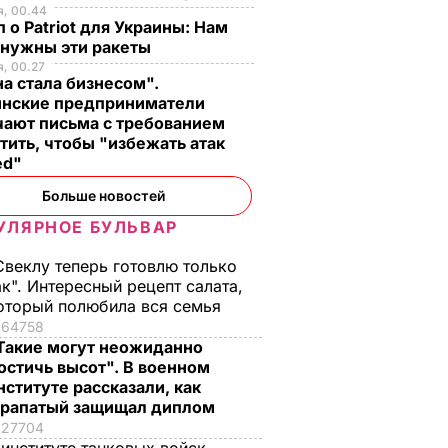
я, 00.44
 о Patriot для Украины: Нам
 нужны эти ракеты
, 00.27
а стала бизнесом".
инские предприниматели
чают письма с требованием
тить, чтобы "избежать атак
ed"
Больше новостей
УЛЯРНОЕ БУЛЬВАР
Свеклу теперь готовлю только
ак". Интересный рецепт салата,
оторый полюбила вся семья
64758
Такие могут неожиданно
остичь высот". В военном
нституте рассказали, как
рапатый защищал диплом
27704