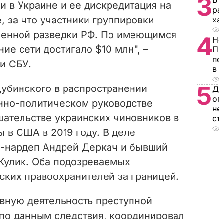
3
В
и в Украине и ее дискредитация на
р
 за что участники группировки
х
военной разведки РФ. По имеющимся
4
Н
ие сети достигало $10 млн", –
П
п
и СБУ.
в
5
Дубинского в распространении
Д
о
нно-политическом руководстве
н
ательстве украинских чиновников в
с
 в США в 2019 году. В деле
с-нардеп Андрей Деркач и бывший
Кулик. Оба подозреваемых
ских правоохранителей за границей.
ывную деятельность преступной
 по данным следствия, координировал