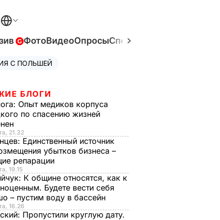
В
зив
Фото
Видео
Опросы
Спецпроекты
Война в Ук
ИЯ С ПОЛЬШЕЙ
ЖИЕ БЛОГИ
нога:
Опыт медиков корпуса
кого по спасению жизней
енен
та, 21.32
нцев:
Единственный источник
озмещения убытков бизнеса –
щие репарации
а, 19.15
ийчук:
К общине относятся, как к
ноценным. Будете вести себя
о – пустим воду в бассейн
та, 16.26
ский:
Пропустили круглую дату.