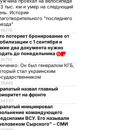
ужчина проехал на велосипеде
,3 тыс. км и умер на следующий
ень. История
лаготворительного "последнего
аезда"
45770
то потеряет бронирование от
обилизации с 1 сентября и
акие два документа нужно
одать до понедельника
35752
инченко:
Он был генералом КГБ,
оторый стал украинским
осударственником
35449
рапатый назвал главный
риоритет на фронте
34237
рапатый инициировал
вольнение командующего
едсилами ВСУ. Его называли
человеком Сырского" – СМИ
29980