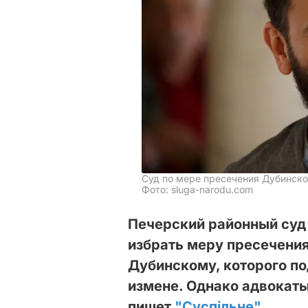
Суд по мере пресечения Дубинск
Фото: sluga-narodu.com
Печерский районный суд
избрать меру пресечени
Дубинскому, которого по
измене. Однако адвокаты
пишет
"Суспільне"
.