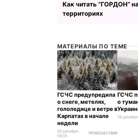
Как читать ”ГОРДОН” н
территориях
МАТЕРИАЛЫ ПО ТЕМЕ
ГСЧС предупредила
ГСЧС п
о снеге, метелях,
о туман
гололедице и ветре в
Украин
Карпатах в начале
18 декабря
недели
22 декабря,
ПРОИСШЕСТВИЯ
08.19