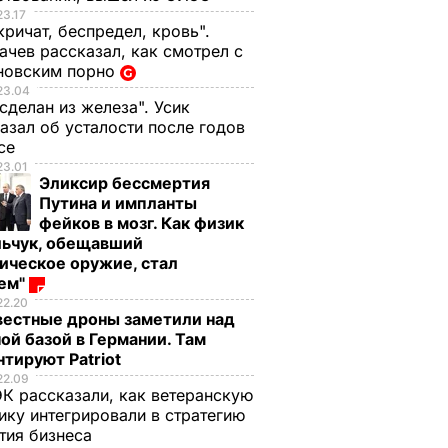
23.17
кричат, беспредел, кровь".
чев рассказал, как смотрел с
новским порно
23.04
 сделан из железа". Усик
азал об усталости после годов
ксе
23.01
Эликсир бессмертия
Путина и импланты
фейков в мозг. Как физик
льчук, обещавший
ическое оружие, стал
оем"
22.20
редила
вестные дроны заметили над
нижении
ой базой в Германии. Там
а
тируют Patriot
аины
22.09
К рассказали, как ветеранскую
ЩЕСТВО
ику интегрировали в стратегию
тия бизнеса