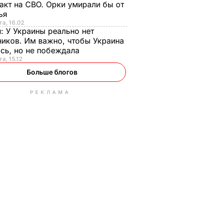
акт на СВО. Орки умирали бы от
тья
та, 16.02
н:
У Украины реально нет
иков. Им важно, чтобы Украина
сь, но не побеждала
а, 15.12
Больше блогов
РЕКЛАМА