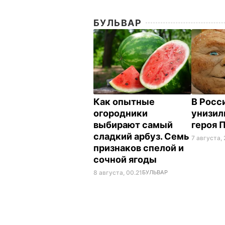
БУЛЬВАР
Как опытные
В Росс
огородники
унизил
выбирают самый
героя 
сладкий арбуз. Семь
7 августа, 
признаков спелой и
сочной ягоды
8 августа, 00.21
БУЛЬВАР