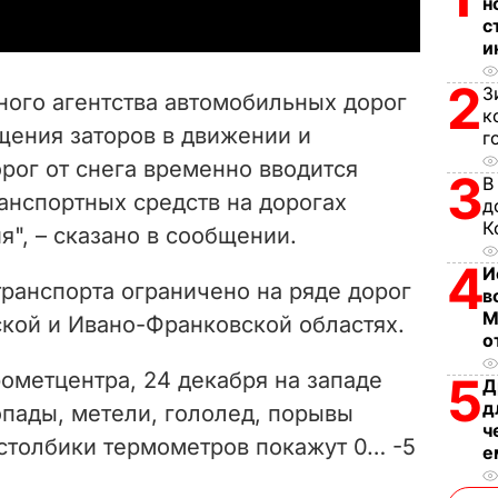
н
y
с
и
V
2
З
ного агентства автомобильных дорог
к
i
щения заторов в движении и
г
рог от снега временно вводится
d
3
В
анспортных средств на дорогах
д
e
К
я", – сказано в сообщении.
4
o
И
ранспорта ограничено на ряде дорог
в
М
ской и Ивано-Франковской областях.
о
ометцентра, 24 декабря на западе
5
Д
д
пады, метели, гололед, порывы
ч
, столбики термометров покажут 0… -5
е