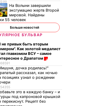
22.00
На Волыни завершили
эксгумацию жертв Второй
мировой. Найдены
ки 55 человек
Больше новостей
УЛЯРНОЕ БУЛЬВАР
Я не привык быть вторым
, что
"Ничего навязывать
Смешайте это с
омером". Как золотой медалист
з
не буду". Драпатый
мукой – и целая гор
тал главкомом ВСУ – самое
нтересное о Драпатом
ак
рассказал, какую
мягких, словно пух,
68591
 нежные
профессию выбрал
пирожков готова.
Мишуня, дочка родилась!"
е
его сын
Самый лучший
рапатый рассказал, как ночью
рецепт
7 августа, 19.44
БУЛЬВАР
а позициях узнал о рождении
а
7 августа, 18.16
БУЛЬВАР
очери
ВАР
54355
обавьте это в каждую банку – и
гурцы под капроновой крышкой
е перекиснут. Рецепт без