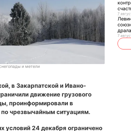
контр
счас
7 авгус
Леви
союзн
драла
7 август
снегопады и метели
ой, в Закарпатской и Ивано-
граничили движение грузового
ды, проинформировали в
 по чрезвычайным ситуациям.
х условий 24 декабря ограничено