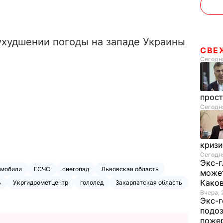
худшении погоды на западе Украины
СВЕ
Сегодня
прос
Сегодня
криз
Сегодня
Экс-г
омобили
ГСЧС
снегопад
Львовская область
может
Како
ь
Укргидрометцентр
гололед
Закарпатская область
Вчера, 
Экс-г
подоз
поже