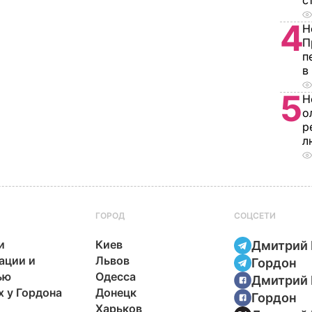
с
4
Н
П
п
в
5
Н
о
р
л
ГОРОД
СОЦСЕТИ
и
Киев
Дмитрий 
ации и
Львов
Гордон
ью
Одесса
Дмитрий 
х у Гордона
Донецк
Гордон
Харьков