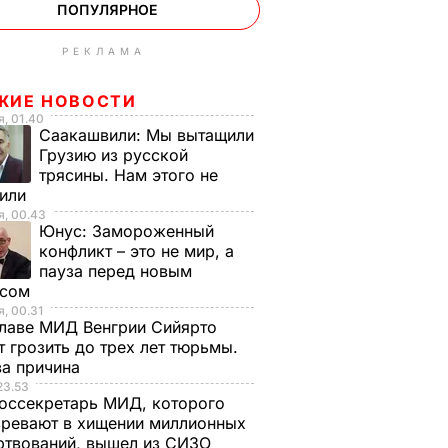
ПОПУЛЯРНОЕ
РЕКЛАМА
ЖИЕ НОВОСТИ
, 01.40
Саакашвили:
Мы вытащили
Грузию из русской
трясины. Нам этого не
тили
, 00.43
Юнус:
Замороженный
конфликт – это не мир, а
пауза перед новым
исом
, 00.31
лаве МИД Венгрии Сийярто
 грозить до трех лет тюрьмы.
ва причина
23.53
оссекретарь МИД, которого
ревают в хищении миллионных
ртвований, вышел из СИЗО