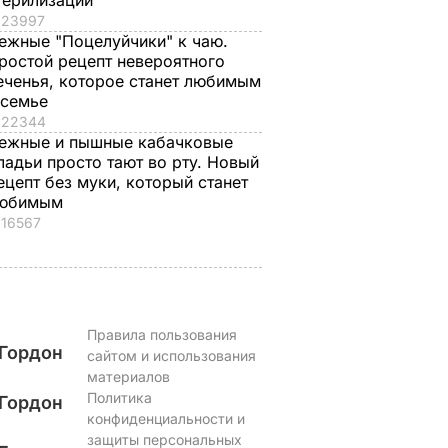
терилизации
23997
ежные "Поцелуйчики" к чаю.
ростой рецепт невероятного
еченья, которое станет любимым
 семье
22344
ежные и пышные кабачковые
ладьи просто тают во рту. Новый
ецепт без муки, который станет
юбимым
16567
Правила пользования
Гордон
сайтом и использования
материалов
Политика
Гордон
конфиденциальности и
защиты персональных