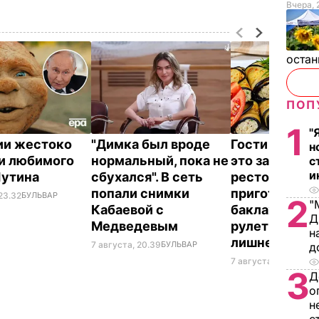
Вчера, 
остан
ПОП
1
"
ии жестоко
"Димка был вроде
Гости думают
н
и любимого
нормальный, пока не
это закуска и
с
и
Путина
сбухался". В сеть
ресторана. К
попали снимки
приготовить
23.32
БУЛЬВАР
2
"
Кабаевой с
баклажанны
Д
Медведевым
рулетики без
н
лишнего жир
7 августа, 20.39
БУЛЬВАР
д
7 августа, 20.17
БУЛЬ
3
Д
о
н