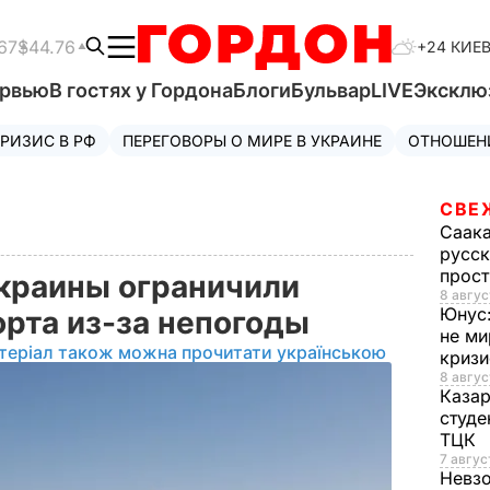
67
$44.76
+24 КИЕ
ервью
В гостях у Гордона
Блоги
Бульвар
LIVE
Эксклю
РИЗИС В РФ
ПЕРЕГОВОРЫ О МИРЕ В УКРАИНЕ
ОТНОШЕН
СВЕ
Саак
русск
прос
Украины ограничили
8 авгус
Юнус
рта из-за непогоды
не ми
теріал також можна прочитати українською
криз
8 авгус
Каза
студе
ТЦК
7 авгус
Невз