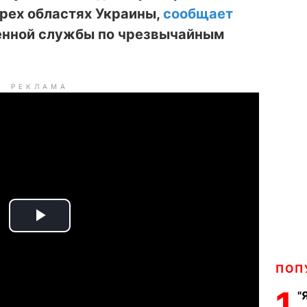
рех областях Украины,
сообщает
енной службы по чрезвычайным
РЕКЛАМА
P
l
ПОП
a
1
"