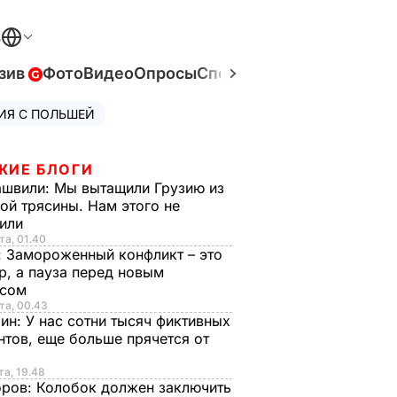
В
зив
Фото
Видео
Опросы
Спецпроекты
Война в Ук
ИЯ С ПОЛЬШЕЙ
ЖИЕ БЛОГИ
ашвили:
Мы вытащили Грузию из
ой трясины. Нам этого не
тили
та, 01.40
:
Замороженный конфликт – это
р, а пауза перед новым
исом
та, 00.43
рин:
У нас сотни тысяч фиктивных
нтов, еще больше прячется от
та, 19.48
оров:
Колобок должен заключить