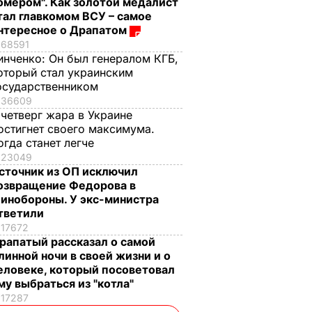
омером". Как золотой медалист
тал главкомом ВСУ – самое
нтересное о Драпатом
68591
инченко:
Он был генералом КГБ,
оторый стал украинским
осударственником
36609
 четверг жара в Украине
остигнет своего максимума.
огда станет легче
23049
сточник из ОП исключил
озвращение Федорова в
инобороны. У экс-министра
тветили
17672
рапатый рассказал о самой
линной ночи в своей жизни и о
еловеке, который посоветовал
му выбраться из "котла"
17287