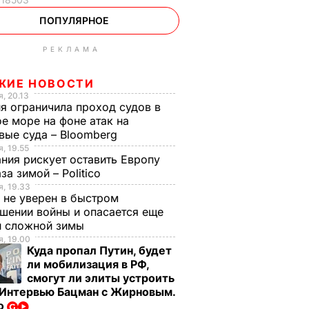
ПОПУЛЯРНОЕ
РЕКЛАМА
ЖИЕ НОВОСТИ
, 20.13
я ограничила проход судов в
е море на фоне атак на
вые суда – Bloomberg
, 19.55
ния рискует оставить Европу
аза зимой – Politico
, 19.33
 не уверен в быстром
шении войны и опасается еще
й сложной зимы
, 19.00
Куда пропал Путин, будет
ли мобилизация в РФ,
смогут ли элиты устроить
 Интервью Бацман с Жирновым.
о