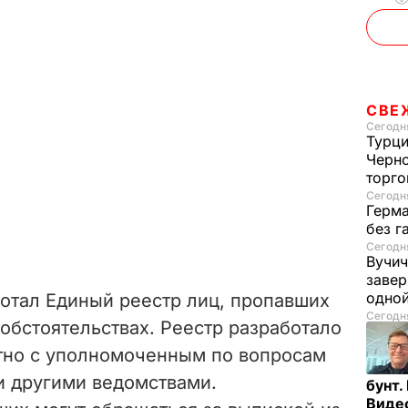
СВЕ
Сегодня
Турци
Черно
торго
Сегодня
Герма
без г
Сегодня
Вучич
завер
одно
ботал Единый реестр лиц, пропавших
Сегодня
 обстоятельствах. Реестр разработало
но с уполномоченным по вопросам
и другими ведомствами.
бунт.
Виде