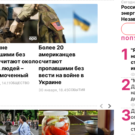
Сегодня
Росси
энерг
Неза
ПОП
ине
Более 20
1
"
шими без
американцев
н
считают около
считают
с
и
. людей –
пропавшими без
омоченный
вести на войне в
2
"
Украине
 14.11
ОБЩЕСТВО
Д
30 января, 18.45
СОБЫТИЯ
н
д
3
Д
о
н
с