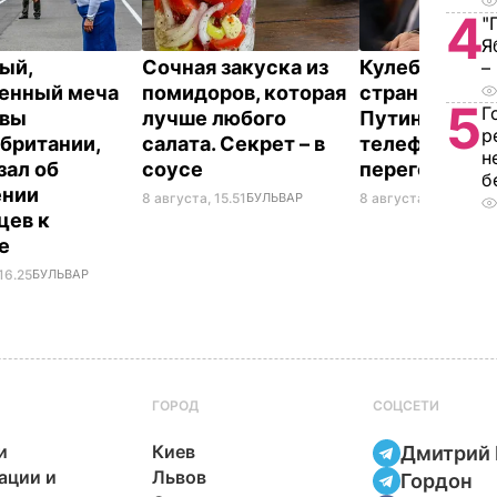
4
"
Я
ый,
Сочная закуска из
Кулеба расск
–
енный меча
помидоров, которая
странной ма
5
Г
евы
лучше любого
Путина вести
р
британии,
салата. Секрет – в
телефонные
н
зал об
соусе
переговоры
б
ении
8 августа, 15.51
БУЛЬВАР
8 августа, 10.25
МИР
цев к
не
16.25
БУЛЬВАР
ГОРОД
СОЦСЕТИ
и
Киев
Дмитрий 
ации и
Львов
Гордон