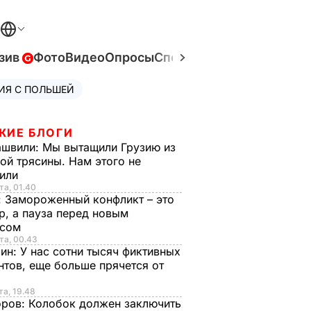
зив
Фото
Видео
Опросы
Спецпроекты
Война в Ук
ИЯ С ПОЛЬШЕЙ
ЖИЕ БЛОГИ
ашвили:
Мы вытащили Грузию из
ой трясины. Нам этого не
тили
та, 01.40
:
Замороженный конфликт – это
р, а пауза перед новым
исом
та, 00.43
рин:
У нас сотни тысяч фиктивных
нтов, еще больше прячется от
та, 19.48
оров:
Колобок должен заключить