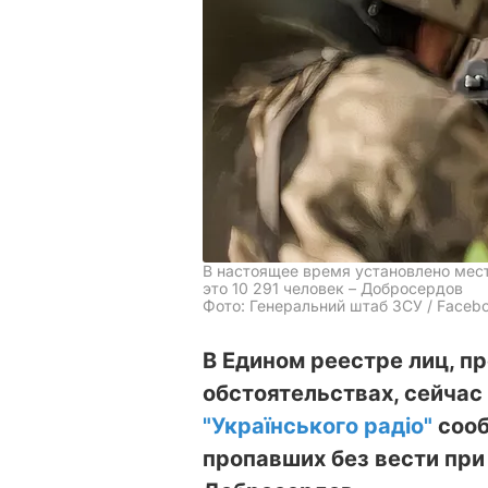
В настоящее время установлено мес
это 10 291 человек – Добросердов
Фото: Генеральний штаб ЗСУ / Faceb
В Едином реестре лиц, п
обстоятельствах, сейчас 
"Українського радіо"
сооб
пропавших без вести при