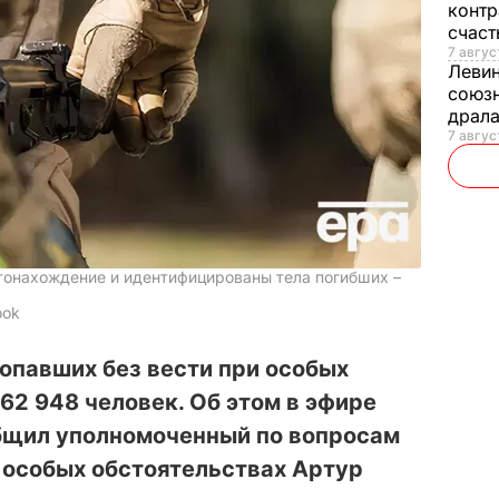
контр
счас
7 авгус
Леви
союзн
драла
7 август
тонахождение и идентифицированы тела погибших –
ook
ропавших без вести при особых
62 948 человек. Об этом в эфире
щил уполномоченный по вопросам
 особых обстоятельствах Артур