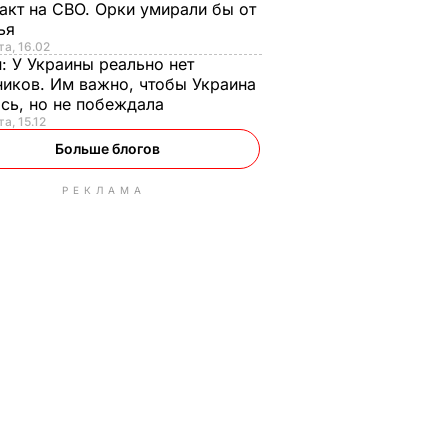
акт на СВО. Орки умирали бы от
тья
та, 16.02
н:
У Украины реально нет
иков. Им важно, чтобы Украина
сь, но не побеждала
а, 15.12
Больше блогов
РЕКЛАМА