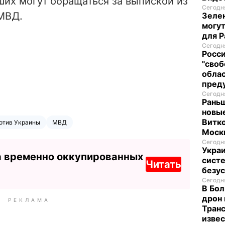
их могут обращаться за выпиской из
Сегодня
МВД.
Зелен
могут
для P
Сегодня
Росси
"своб
облас
пред
Сегодня
Раньш
новые
Витко
отив Украины
МВД
Моск
Сегодня
Укра
а временно оккупированных
систе
Читать
безу
Сегодня
В Бол
дрон 
РЕКЛАМА
Транс
изве