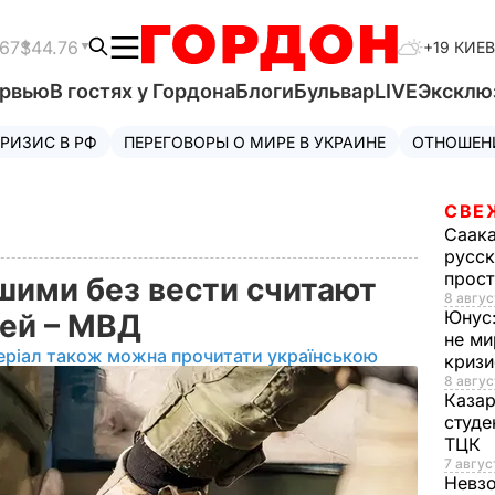
.67
$44.76
+19 КИЕВ
ервью
В гостях у Гордона
Блоги
Бульвар
LIVE
Эксклю
РИЗИС В РФ
ПЕРЕГОВОРЫ О МИРЕ В УКРАИНЕ
ОТНОШЕН
СВЕ
Саак
русск
прос
шими без вести считают
8 авгус
Юнус
дей – МВД
не ми
еріал також можна прочитати українською
криз
8 авгус
Каза
студе
ТЦК
7 авгус
Невз