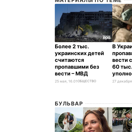
МАТЕРИАЛЫ ПО ТЕМЕ
Более 2 тыс.
В Укра
украинских детей
пропав
считаются
вести 
пропавшими без
60 тыс
вести – МВД
уполн
25 мая, 16.01
ОБЩЕСТВО
27 декабря,
БУЛЬВАР