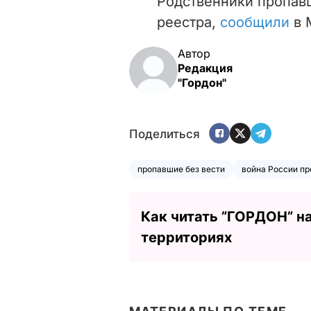
Родственники пропавш
реестра,
сообщили
в 
Автор
Редакция
"Гордон"
Поделиться
пропавшие без вести
война России пр
Как читать ”ГОРДОН” н
территориях