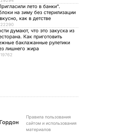
29294
Пригласили лето в банки".
блоки на зиму без стерилизации
азал о
Кулеба объяснил,
Как опытные
 вкусно, как в детстве
22290
нере
почему Трамп на
огородники
ости думают, что это закуска из
самом деле
выбирают самый
есторана. Как приготовить
придрался к
сладкий арбуз. Сем
ежные баклажанные рулетики
костюму
признаков спелой и
ез лишнего жира
Зеленского
сочной ягоды
19762
8 августа, 08.33
МИР
8 августа, 00.21
БУЛЬВАР
Правила пользования
Гордон
сайтом и использования
материалов