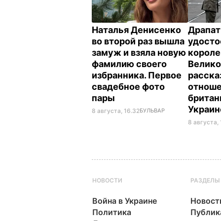
Наталья Денисенко
Драпат
во второй раз вышла
удосто
замуж и взяла новую
корол
фамилию своего
Велико
избранника. Первое
расска
свадебное фото
отнош
пары
британ
Украи
8 августа, 16.32
БУЛЬВАР
8 августа, 
НОВОСТИ
РАЗДЕЛЫ
Война в Украине
Новост
Политика
Публик