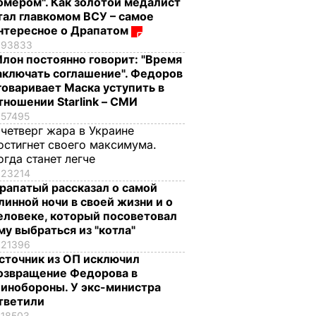
омером". Как золотой медалист
тал главкомом ВСУ – самое
нтересное о Драпатом
93833
Илон постоянно говорит: "Время
аключать соглашение". Федоров
говаривает Маска уступить в
тношении Starlink – СМИ
57495
 четверг жара в Украине
остигнет своего максимума.
огда станет легче
23214
рапатый рассказал о самой
линной ночи в своей жизни и о
еловеке, который посоветовал
му выбраться из "котла"
21396
сточник из ОП исключил
озвращение Федорова в
инобороны. У экс-министра
тветили
18503