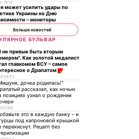
, 16.10
я может усилить удары по
етике Украины ко Дню
висимости – мониторы
Больше новостей
УЛЯРНОЕ БУЛЬВАР
Я не привык быть вторым
омером". Как золотой медалист
тал главкомом ВСУ – самое
нтересное о Драпатом
93833
Мишуня, дочка родилась!"
рапатый рассказал, как ночью
а позициях узнал о рождении
очери
65186
обавьте это в каждую банку – и
гурцы под капроновой крышкой
е перекиснут. Рецепт без
терилизации