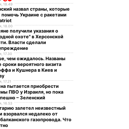
, 18.49
ский назвал страны, которые
 помочь Украине с ракетами
atriot
, 18.00
яне получили указания о
одной охоте" в Херсонской
ти. Власти сделали
упреждение
, 17.30
е, чем ожидалось. Названы
 сроки вероятного визита
ффа и Кушнера в Киев и
ву
, 17.21
ина пытается приобрести
мы ПВО у Израиля, но пока
спешно – Зеленский
, 16.53
гарию залетел неизвестный
и взорвался недалеко от
балканского газопровода. Что
стно