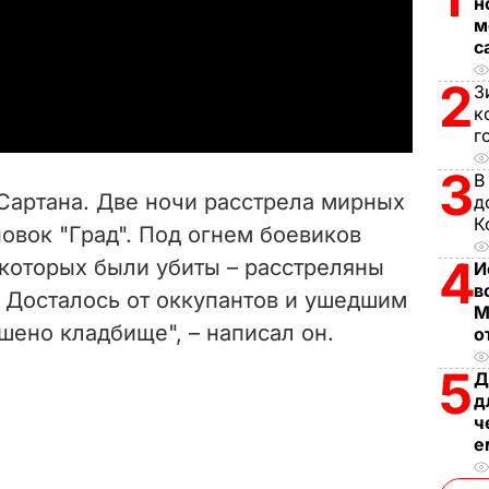
н
l
м
с
a
2
З
к
y
г
V
3
В
Сартана. Две ночи расстрела мирных
д
i
К
овок "Град". Под огнем боевиков
4
 которых были убиты – расстреляны
d
И
в
. Досталось от оккупантов и ушедшим
М
e
шено кладбище", – написал он.
о
o
5
Д
д
ч
е