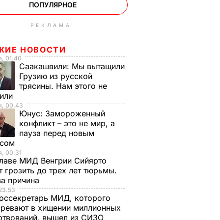
ПОПУЛЯРНОЕ
РЕКЛАМА
ЖИЕ НОВОСТИ
, 01.40
Саакашвили:
Мы вытащили
Грузию из русской
трясины. Нам этого не
тили
я, 00.43
Юнус:
Замороженный
конфликт – это не мир, а
пауза перед новым
исом
, 00.31
лаве МИД Венгрии Сийярто
 грозить до трех лет тюрьмы.
ва причина
23.53
оссекретарь МИД, которого
ревают в хищении миллионных
ртвований, вышел из СИЗО