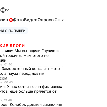
В
юзив
Фото
Видео
Опросы
Спецпроекты
Война в У
ИЯ С ПОЛЬШЕЙ
ЖИЕ БЛОГИ
ашвили:
Мы вытащили Грузию из
ой трясины. Нам этого не
тили
та, 01.40
:
Замороженный конфликт – это
р, а пауза перед новым
исом
та, 00.43
рин:
У нас сотни тысяч фиктивных
нтов, еще больше прячется от
та, 19.48
оров:
Колобок должен заключить