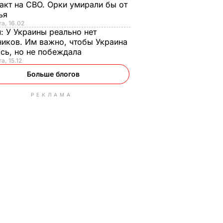
акт на СВО. Орки умирали бы от
тья
та, 16.02
н:
У Украины реально нет
иков. Им важно, чтобы Украина
сь, но не побеждала
а, 15.12
Больше блогов
РЕКЛАМА