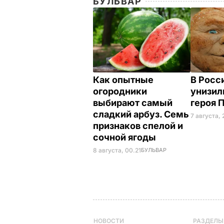
БУЛЬВАР
Как опытные
В Росс
огородники
унизил
выбирают самый
героя 
сладкий арбуз. Семь
7 августа, 
признаков спелой и
сочной ягоды
8 августа, 00.21
БУЛЬВАР
НОВОСТИ
РАЗДЕЛЫ