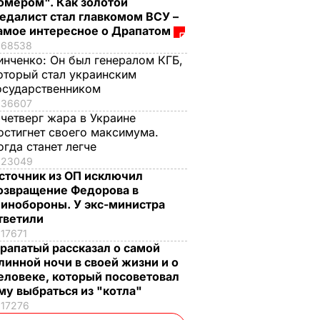
омером". Как золотой
едалист стал главкомом ВСУ –
амое интересное о Драпатом
68538
инченко:
Он был генералом КГБ,
оторый стал украинским
осударственником
36607
 четверг жара в Украине
остигнет своего максимума.
огда станет легче
23049
сточник из ОП исключил
озвращение Федорова в
инобороны. У экс-министра
тветили
17671
рапатый рассказал о самой
линной ночи в своей жизни и о
еловеке, который посоветовал
му выбраться из "котла"
17276