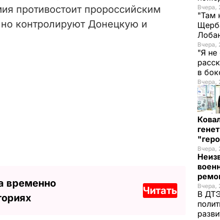
мия противостоит пророссийским
Вчера, 
"Там 
чно контролируют Донецкую и
Щерба
Лоба
Вчера, 
"Я не
расск
в бо
Вчера, 
Кова
генет
"гер
Вчера, 
Неиз
военн
ремон
а временно
Вчера, 
Читать
В ДТЭ
ториях
полит
разви