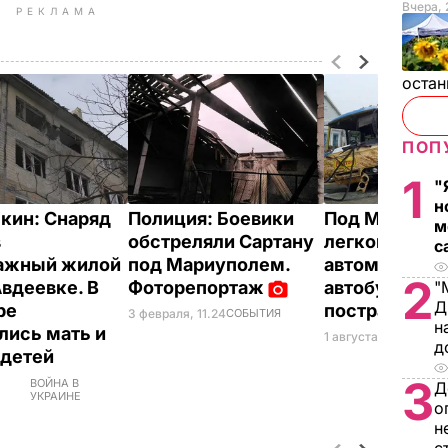
Вчера, 
РЕКЛАМА
остан
ПОП
1
"
н
кин: Снаряд
Полиция: Боевики
Под Мариуп
м
в
обстреляли Сартану
легковой
с
ажный жилой
под Мариуполем.
автомобиль в
2
Авдеевке. В
Фоторепортаж
автобус, есть
"
Д
ре
пострадавш
3 февраля, 11.24
СОБЫТИЯ
н
лись мать и
1 августа, 11.14
ПРОИ
д
 детей
3
ВОЙНА В
Д
УКРАИНЕ
о
н