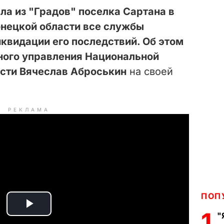
ла из "Градов" поселка Сартана в
нецкой области все службы
квидации его последствий. Об этом
ного управления Национальной
асти Вячеслав Аброськин
на своей
РЕКЛАМА
ПОП
P
1
"