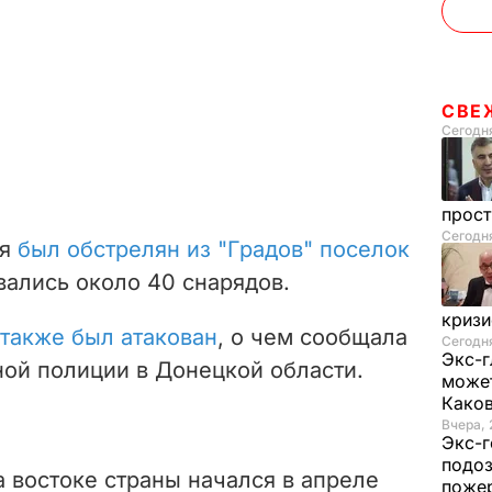
СВЕ
Сегодня
прос
Сегодн
ля
был обстрелян из "Градов" поселок
вались около 40 снарядов.
криз
 также был атакован
, о чем сообщала
Сегодня
Экс-г
ой полиции в Донецкой области.
может
Како
Вчера, 
Экс-г
подоз
 востоке страны начался в апреле
поже