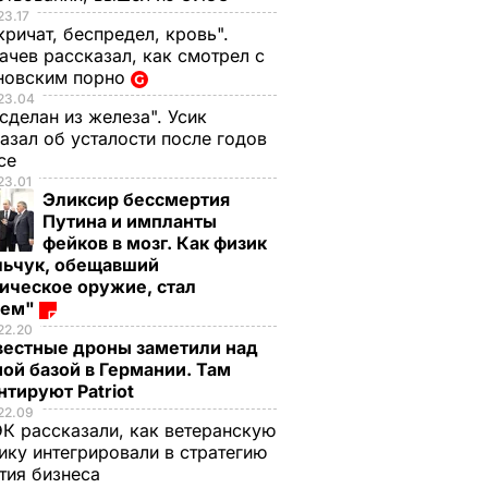
23.17
кричат, беспредел, кровь".
чев рассказал, как смотрел с
новским порно
23.04
 сделан из железа". Усик
азал об усталости после годов
ксе
23.01
Эликсир бессмертия
Путина и импланты
фейков в мозг. Как физик
льчук, обещавший
ическое оружие, стал
оем"
22.20
вестные дроны заметили над
ой базой в Германии. Там
тируют Patriot
22.09
К рассказали, как ветеранскую
ику интегрировали в стратегию
тия бизнеса