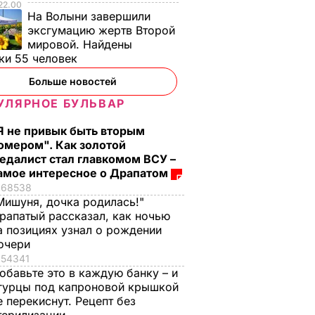
22.00
На Волыни завершили
эксгумацию жертв Второй
мировой. Найдены
ки 55 человек
Больше новостей
УЛЯРНОЕ БУЛЬВАР
Я не привык быть вторым
омером". Как золотой
олем
В поселке Сартане
едалист стал главкомом ВСУ –
под Мариуполем
амое интересное о Драпатом
ъехал в
открыли опорный
68538
пункт полиции
Мишуня, дочка родилась!"
рапатый рассказал, как ночью
ие
29 июня, 22.20
ПОЛИТИКА
а позициях узнал о рождении
СШЕСТВИЯ
очери
54341
обавьте это в каждую банку – и
гурцы под капроновой крышкой
е перекиснут. Рецепт без