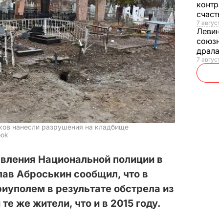
контр
счас
7 авгус
Леви
союзн
драла
7 август
ков нанесли разрушения на кладбище
ook
авления Национальной полиции в
ав Аброськин сообщил, что в
иуполем в результате обстрела из
те же жители, что и в 2015 году.