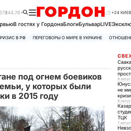
67
$44.76
+24 КИЕ
ервью
В гостях у Гордона
Блоги
Бульвар
LIVE
Экскл
РИЗИС В РФ
ПЕРЕГОВОРЫ О МИРЕ В УКРАИНЕ
ОТНОШЕН
СВЕ
Саак
русск
прос
тане под огнем боевиков
8 авгус
Юнус
семьи, у которых были
не ми
ки в 2015 году
криз
8 авгус
Каза
студе
ТЦК
7 авгус
Невз