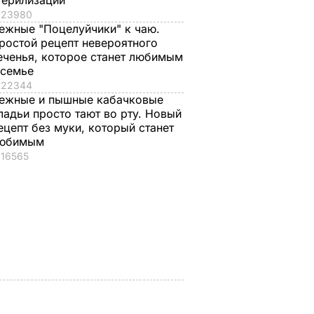
терилизации
23980
ежные "Поцелуйчики" к чаю.
ростой рецепт невероятного
еченья, которое станет любимым
 семье
22344
ежные и пышные кабачковые
, что
"Ничего навязывать
Смешайте это с
ладьи просто тают во рту. Новый
з
не буду". Драпатый
мукой – и целая гор
ецепт без муки, который станет
юбимым
ак
рассказал, какую
мягких, словно пух,
16565
 нежные
профессию выбрал
пирожков готова.
е
его сын
Самый лучший
рецепт
7 августа, 19.44
БУЛЬВАР
а
7 августа, 18.16
БУЛЬВАР
ВАР