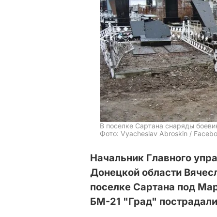
В поселке Сартана снаряды боеви
Фото: Vyacheslav Abroskin / Faceb
Начальник Главного упр
Донецкой области Вячесл
поселке Сартана под Мар
БМ-21 "Град" пострадали 