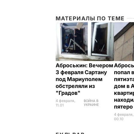
МАТЕРИАЛЫ ПО ТЕМЕ
Аброськин: Вечером
Абрось
3 февраля Сартану
попал 
под Мариуполем
пятиэт
обстреляли из
дом в 
"Градов"
кварти
находи
4 февраля,
ВОЙНА В
УКРАИНЕ
11.01
пятеро
4 февраля,
00.10