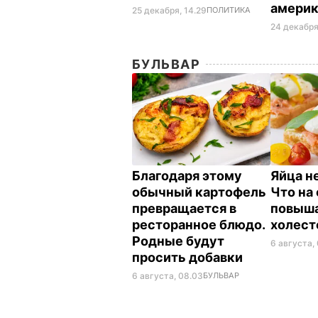
амери
25 декабря, 14.29
ПОЛИТИКА
24 декабря
БУЛЬВАР
Благодаря этому
Яйца н
обычный картофель
Что на
превращается в
повыш
ресторанное блюдо.
холес
Родные будут
6 августа,
просить добавки
6 августа, 08.03
БУЛЬВАР