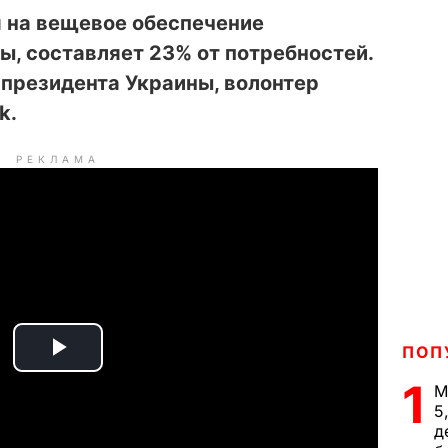
 на вещевое обеспечение
, составляет 23% от потребностей.
президента Украины, волонтер
k.
РЕКЛАМА
ПОП
P
1
М
l
5
д