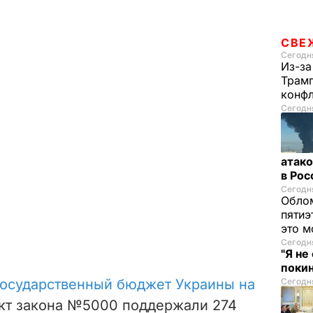
СВЕ
Сегодня
Из-за
Трамп
конф
Сегодня
атако
в Ро
Сегодня
Облом
пятиэ
это м
Сегодня
"Я не
покин
государственный бюджет Украины на
Сегодня
ект закона №5000 поддержали 274