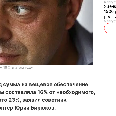
5 авгус
Яцен
1500 
реал
5 авгус
м 16% в этом году
д сумма на вещевое обеспечение
ы составляла 16% от необходимого,
это 23%, заявил советник
онтер Юрий Бирюков.