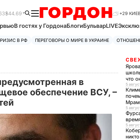
63
$44.69
+29 КИЕ
ервью
В гостях у Гордона
Блоги
Бульвар
LIVE
Эксклю
РИЗИС В РФ
ПЕРЕГОВОРЫ О МИРЕ В УКРАИНЕ
ОТНОШЕН
СВЕ
Яров
школь
что о
предусмотренная в
5 авгус
Клим
щевое обеспечение ВСУ, –
почем
стей
Мрам
5 август
Фурс
время
5 авгус
Кобе
никто