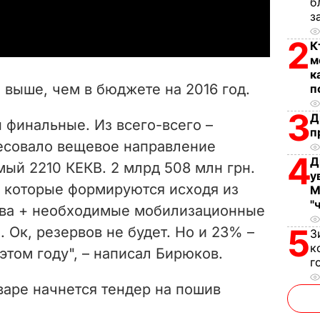
б
a
з
y
2
К
м
V
к
а выше, чем в бюджете на 2016 год.
п
i
3
Д
 финальные. Из всего-всего –
п
d
есовало вещевое направление
4
Д
e
мый 2210 КЕКВ. 2 млрд 508 млн грн.
у
, которые формируются исходя из
М
o
"
ава + необходимые мобилизационные
5
 Ок, резервов не будет. Но и 23% –
З
к
этом году", – написал Бирюков.
г
нваре начнется тендер на пошив