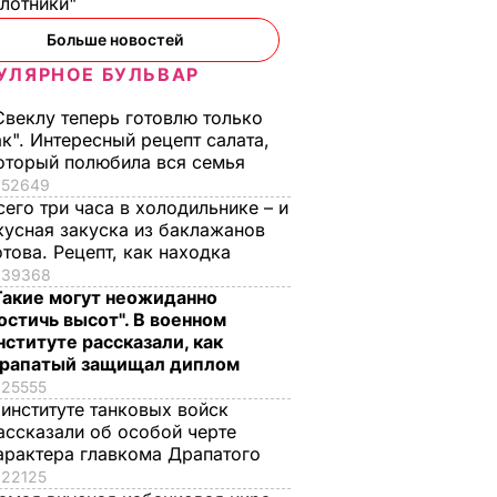
илотники"
Больше новостей
УЛЯРНОЕ БУЛЬВАР
Свеклу теперь готовлю только
ак". Интересный рецепт салата,
оторый полюбила вся семья
52649
сего три часа в холодильнике – и
кусная закуска из баклажанов
отова. Рецепт, как находка
39368
Такие могут неожиданно
остичь высот". В военном
ая
Бирюков: Появился
Бирюков о
нституте рассказали, как
акета
шанс, что новый
переданной
рапатый защищал диплом
олетает
полевой паек ВСУ
украинской армии
25555
жает
попадет в армию
военной технике:
 институте танковых войск
ассказали об особой черте
сом в 50
Счет пошел на
2 ноября, 14.00
ВОЙНА В УКРАИНЕ
арактера главкома Драпатого
второй десяток
22125
тысяч единиц
А В