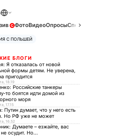
В
зив
Фото
Видео
Опросы
Спецпроекты
Война в Ук
ИЯ С ПОЛЬШЕЙ
ЖИЕ БЛОГИ
ая:
Я отказалась от новой
ной формы детям. Не уверена,
на пригодится
та, 18.19
енко:
Российские танкеры
у-то боятся идти домой из
орного моря
а, 17.15
а:
Путин думает, что у него есть
. Но РФ уже не может
та, 16.52
рник:
Думаете – езжайте, вас
 не осудит. Но...