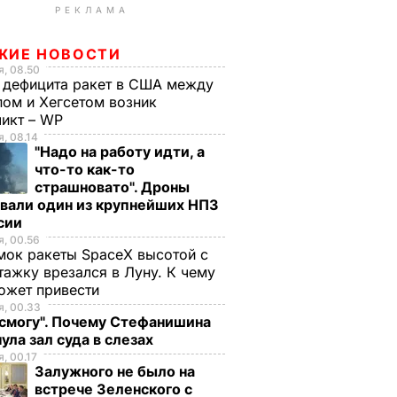
РЕКЛАМА
ЖИЕ НОВОСТИ
, 08.50
 дефицита ракет в США между
ом и Хегсетом возник
ликт – WP
, 08.14
"Надо на работу идти, а
что-то как-то
страшновато". Дроны
вали один из крупнейших НПЗ
ссии
, 00.56
ок ракеты SpaceX высотой с
тажку врезался в Луну. К чему
ожет привести
, 00.33
 смогу". Почему Стефанишина
ула зал суда в слезах
, 00.17
Залужного не было на
встрече Зеленского с