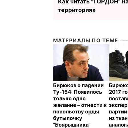
Как читать ”ГОРДОН” н
территориях
МАТЕРИАЛЫ ПО ТЕМЕ
Бирюков о падении
Бирюко
Ту-154: Появилось
2017 г
только одно
постав
желание – отнести к
экспер
посольству орды
партии
бутылочку
из ткан
"Боярышника"
аналог