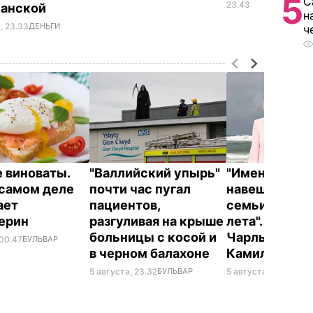
5
С
УКР
23.43
канской
н
, 23.33
ДЕНЬГИ
ч
е виноваты.
"Валлийский упырь"
"Именно там 
 самом деле
почти час пугал
навещают чл
ает
пациентов,
семьи в тече
терин
разгуливая на крыше
лета". Где о
больницы с косой и
Чарльз III и е
 00.47
БУЛЬВАР
в черном балахоне
Камилла
5 августа, 23.32
БУЛЬВАР
5 августа, 20.22
БУЛ