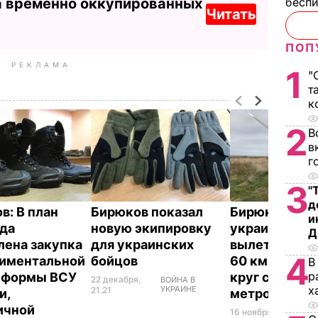
а временно оккупированных
бесп
Читать
ПОП
РЕКЛАМА
1
"
т
к
2
В
в
г
3
"
д
в: В план
Бирюков показал
Бирюков: Нов
и
ода
новую экипировку
украинская р
Д
лена закупка
для украинских
вылетает, пр
4
иментальной
бойцов
60 км и пора
В
р
 формы ВСУ
круг с радиу
22 декабря,
ВОЙНА В
х
УКРАИНЕ
21.21
и,
метров
ичной
16 ноября,
ВОЙН