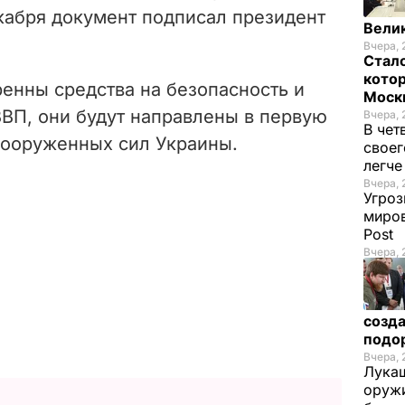
кабря документ подписал президент
Велик
Вчера, 
Стало
котор
енны средства на безопасность и
Моск
ВП, они будут направлены в первую
Вчера, 
В чет
Вооруженных сил Украины.
своег
легч
Вчера, 
Угроз
миров
Post
Вчера, 
созда
подо
Вчера, 
Лукаш
оружи