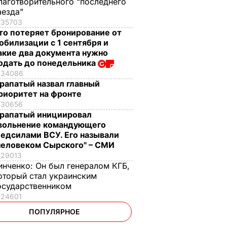
лаготворительного "последнего
аезда"
35703
то потеряет бронирование от
обилизации с 1 сентября и
акие два документа нужно
одать до понедельника
34086
рапатый назвал главный
риоритет на фронте
30656
рапатый инициировал
вольнение командующего
едсилами ВСУ. Его называли
человеком Сырского" – СМИ
29013
инченко:
Он был генералом КГБ,
оторый стал украинским
осударственником
24601
ПОПУЛЯРНОЕ