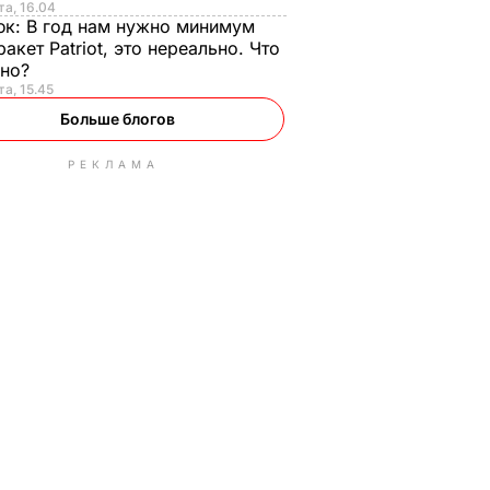
та, 16.04
юк:
В год нам нужно минимум
ракет Patriot, это нереально. Что
ьно?
та, 15.45
Больше блогов
РЕКЛАМА