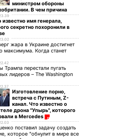
министром обороны
обритании. В чем причина
23.39
 известно имя генерала,
ого секретно похоронили в
ве
23.02
верг жара в Украине достигнет
о максимума. Когда станет
е
22.42
ы Трампа перестали пугать
ых лидеров – The Washington
22.37
Изготовление порно,
встреча с Путиным, Z-
канал. Что известно о
теле дрона "Упырь", которого
рвали в Mercedes
22.03
енко поставил задачу создать
е, которое "обнулит в мире все