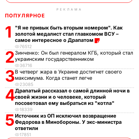
РЕКЛАМА
ПОПУЛЯРНОЕ
1
"Я не привык быть вторым номером". Как
золотой медалист стал главкомом ВСУ –
самое интересное о Драпатом
76512
2
Зинченко:
Он был генералом КГБ, который стал
украинским государственником
36716
3
В четверг жара в Украине достигнет своего
максимума. Когда станет легче
23085
4
Драпатый рассказал о самой длинной ночи в
своей жизни и о человеке, который
посоветовал ему выбраться из "котла"
18339
5
Источник из ОП исключил возвращение
Федорова в Минобороны. У экс-министра
ответили
17851