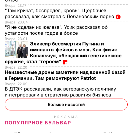
Вчера, 23.17
"Там кричат, беспредел, кровь". Щербачев
рассказал, как смотрел с Лобановским порно
Вчера, 23.04
"Я не сделан из железа". Усик рассказал об
усталости после годов в боксе
Вчера, 23.01
Эликсир бессмертия Путина и
импланты фейков в мозг. Как физик
Ковальчук, обещавший генетическое
оружие, стал "героем"
Вчера, 22.20
Неизвестные дроны заметили над военной базой
в Германии. Там ремонтируют Patriot
Вчера, 22.09
В ДТЭК рассказали, как ветеранскую политику
интегрировали в стратегию развития бизнеса
Больше новостей
РЕКЛАМА
ПОПУЛЯРНОЕ БУЛЬВАР