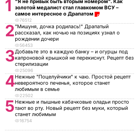
1
"Я не привык быть вторым номером". Как
золотой медалист стал главкомом ВСУ –
самое интересное о Драпатом
76512
2
"Мишуня, дочка родилась!" Драпатый
рассказал, как ночью на позициях узнал о
рождении дочери
56453
3
Добавьте это в каждую банку – и огурцы под
капроновой крышкой не перекиснут. Рецепт без
стерилизации
25096
4
Нежные "Поцелуйчики" к чаю. Простой рецепт
невероятного печенья, которое станет
любимым в семье
22502
5
Нежные и пышные кабачковые оладьи просто
тают во рту. Новый рецепт без муки, который
станет любимым
16754