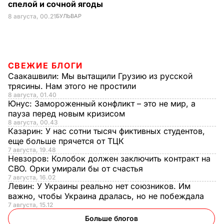
спелой и сочной ягоды
8 августа, 00.21
БУЛЬВАР
СВЕЖИЕ БЛОГИ
Саакашвили:
Мы вытащили Грузию из русской
трясины. Нам этого не простили
8 августа, 01.40
Юнус:
Замороженный конфликт – это не мир, а
пауза перед новым кризисом
8 августа, 00.43
Казарин:
У нас сотни тысяч фиктивных студентов,
еще больше прячется от ТЦК
7 августа, 19.48
Невзоров:
Колобок должен заключить контракт на
СВО. Орки умирали бы от счастья
7 августа, 16.02
Левин:
У Украины реально нет союзников. Им
важно, чтобы Украина дралась, но не побеждала
7 августа, 15.12
Больше блогов