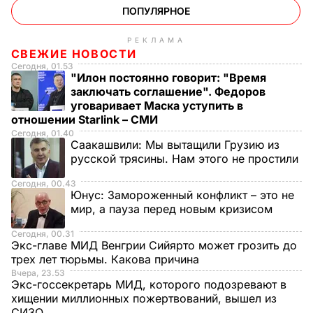
ПОПУЛЯРНОЕ
РЕКЛАМА
СВЕЖИЕ НОВОСТИ
Сегодня, 01.53
"Илон постоянно говорит: "Время
заключать соглашение". Федоров
уговаривает Маска уступить в
отношении Starlink – СМИ
Сегодня, 01.40
Саакашвили:
Мы вытащили Грузию из
русской трясины. Нам этого не простили
Сегодня, 00.43
Юнус:
Замороженный конфликт – это не
мир, а пауза перед новым кризисом
Сегодня, 00.31
Экс-главе МИД Венгрии Сийярто может грозить до
трех лет тюрьмы. Какова причина
Вчера, 23.53
Экс-госсекретарь МИД, которого подозревают в
хищении миллионных пожертвований, вышел из
СИЗО