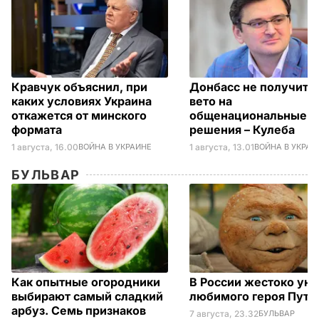
Кравчук объяснил, при
Донбасс не получит п
каких условиях Украина
вето на
откажется от минского
общенациональные
формата
решения – Кулеба
1 августа, 16.00
ВОЙНА В УКРАИНЕ
1 августа, 13.01
ВОЙНА В УКРАИ
БУЛЬВАР
Как опытные огородники
В России жестоко ун
выбирают самый сладкий
любимого героя Пути
арбуз. Семь признаков
7 августа, 23.32
БУЛЬВАР