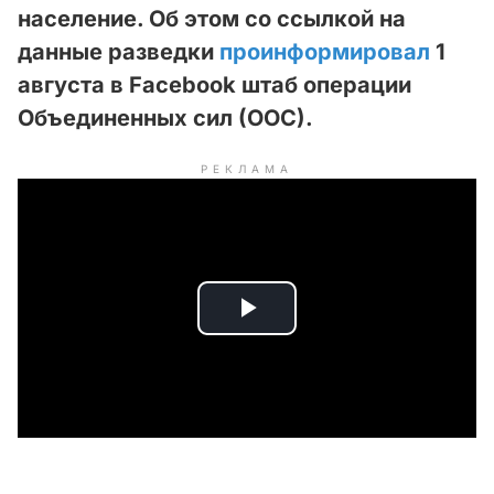
население. Об этом со ссылкой на
данные разведки
проинформировал
1
августа в Facebook штаб операции
Объединенных сил (ООС).
РЕКЛАМА
P
l
a
y