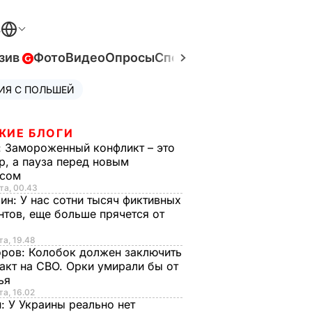
В
зив
Фото
Видео
Опросы
Спецпроекты
Война в Ук
ИЯ С ПОЛЬШЕЙ
ЖИЕ БЛОГИ
:
Замороженный конфликт – это
р, а пауза перед новым
исом
та, 00.43
рин:
У нас сотни тысяч фиктивных
нтов, еще больше прячется от
та, 19.48
оров:
Колобок должен заключить
акт на СВО. Орки умирали бы от
тья
та, 16.02
н:
У Украины реально нет