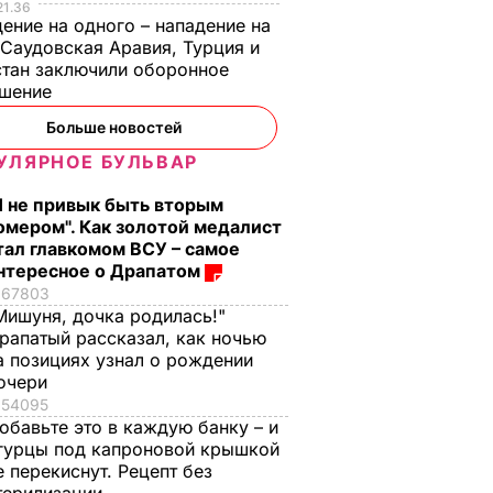
21.36
ение на одного – нападение на
 Саудовская Аравия, Турция и
тан заключили оборонное
ашение
Больше новостей
УЛЯРНОЕ БУЛЬВАР
Я не привык быть вторым
омером". Как золотой медалист
тал главкомом ВСУ – самое
нтересное о Драпатом
67803
Мишуня, дочка родилась!"
рапатый рассказал, как ночью
а позициях узнал о рождении
очери
54095
обавьте это в каждую банку – и
гурцы под капроновой крышкой
е перекиснут. Рецепт без