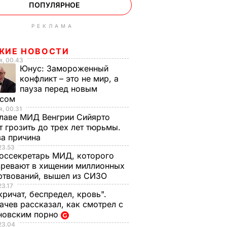
ПОПУЛЯРНОЕ
РЕКЛАМА
ЖИЕ НОВОСТИ
, 00.43
Юнус:
Замороженный
конфликт – это не мир, а
пауза перед новым
исом
, 00.31
лаве МИД Венгрии Сийярто
 грозить до трех лет тюрьмы.
ва причина
23.53
оссекретарь МИД, которого
ревают в хищении миллионных
ртвований, вышел из СИЗО
23.17
кричат, беспредел, кровь".
чев рассказал, как смотрел с
новским порно
23.04