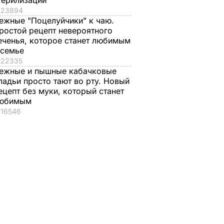
терилизации
23894
ежные "Поцелуйчики" к чаю.
ростой рецепт невероятного
еченья, которое станет любимым
 семье
22335
ежные и пышные кабачковые
ладьи просто тают во рту. Новый
ецепт без муки, который станет
юбимым
16546