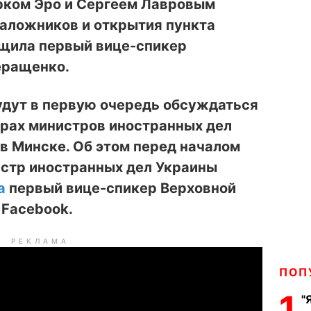
ком Эро и Сергеем Лавровым
аложников и открытия пункта
бщила первый вице-спикер
еращенко.
удут в первую очередь обсуждаться
орах министров иностранных дел
в Минске. Об этом перед началом
истр иностранных дел Украины
а
первый вице-спикер Верховной
 Facebook.
РЕКЛАМА
ПОП
1
"