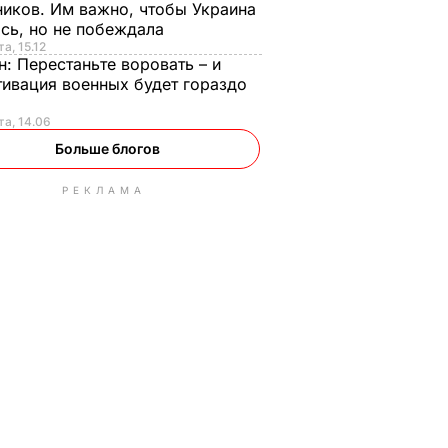
иков. Им важно, чтобы Украина
сь, но не побеждала
а, 15.12
н:
Перестаньте воровать – и
ивация военных будет гораздо
та, 14.06
Больше блогов
РЕКЛАМА