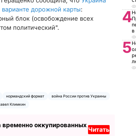
 Геращенко сообщила, что
Украина
с
м варианте дорожной карты
:
4
Н
арный блок (освобождение всех
П
п
отом политический".
в
5
Н
о
р
л
нормандский формат
война России против Украины
авел Климкин
а временно оккупированных
Читать