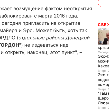
o
ажает возмущение фактом неоткрытия
заблокирован с марта 2016 года.
в сегодня пригласить на открытие
СВЕ
Сегодня
айера и Эро. Может быть, хоть так
ОРДЛО (
отдельные районы Донецкой
ГОРДОН"
) не издеваться над
криз
 открыть, наконец, этот пункт", –
Сегодня
Экс-г
может
Како
Вчера, 
Экс-г
подоз
поже
Вчера, 
"Там 
Щерба
Лоба
Вчера, 