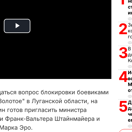
н
с
и
2
З
P
к
г
l
3
В
д
a
К
y
4
И
в
V
М
о
даться вопрос блокировки боевиками
i
Золотое" в Луганской области, на
5
Д
д
н готов пригласить министра
d
ч
и Франк-Вальтера Штайнмайера и
е
e
Марка Эро.