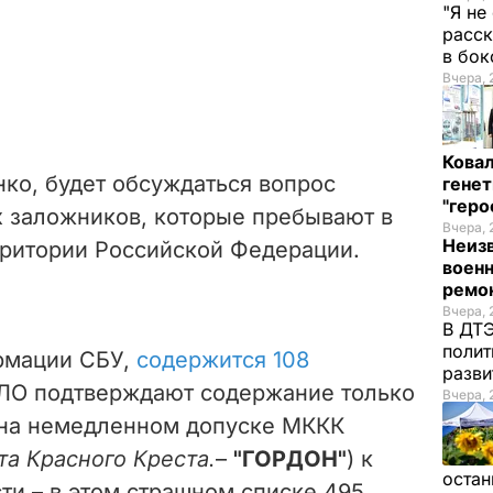
"Я не
расск
в бо
Вчера, 
Кова
ко, будет обсуждаться вопрос
генет
"гер
 заложников, которые пребывают в
Вчера, 
Неиз
рритории Российской Федерации.
военн
ремон
Вчера, 
В ДТЭ
полит
рмации СБУ,
содержится 108
разви
ДЛО подтверждают содержание только
Вчера, 
 на немедленном допуске МККК
а Красного Креста.
–
"ГОРДОН"
)
к
остан
ти – в этом страшном списке 495