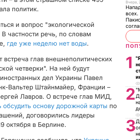
Вчера, 
Напад
ала политик.
всех.
Пакис
ться и вопрос "экологической
согл
 В частности речь, по словам
е,
где уже неделю нет воды
.
ПОП
1
"
т встреча глав внешнеполитических
н
кой четверки". На ней будут
с
и
 иностранных дел Украины Павел
нк-Вальтер Штайнмайер, Франции –
2
"
ергей Лавров. О встрече глав МИД,
Д
н
 обсудить основу дорожной карты
по
д
лашений,
договорились лидеры
3
Д
9 октября в Берлине.
о
н