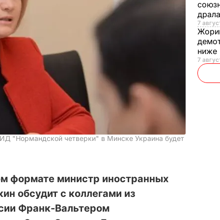
союзн
драла
7 август
Жори
демот
ниже
7 авгус
МИД "Нормандской четверки" в Минске Украина будет
ом формате министр иностранных
ин обсудит с коллегами из
ссии Франк-Вальтером