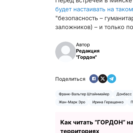
Перед встречей в Минске
будет
настаивать на тако
"безопасность – гуманит
заложников) – и только п
Автор
Редакция
"Гордон"
Поделиться
Франк-Вальтер Штайнмайер
Донбасс
Жан-Марк Эро
Ирина Геращенко
П
Как читать ”ГОРДОН” н
территориях