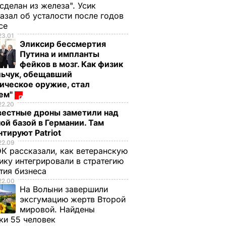
 сделан из железа". Усик
азал об усталости после годов
ксе
23.01
Эликсир бессмертия
Путина и импланты
фейков в мозг. Как физик
льчук, обещавший
ическое оружие, стал
оем"
22.20
вестные дроны заметили над
ой базой в Германии. Там
тируют Patriot
22.09
К рассказали, как ветеранскую
ику интегрировали в стратегию
тия бизнеса
22.00
На Волыни завершили
эксгумацию жертв Второй
мировой. Найдены
ки 55 человек