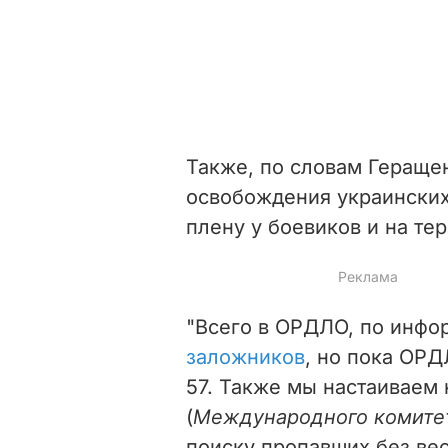
Также, по словам Геращен
освобождения украинских
плену у боевиков и на те
"Всего в ОРДЛО, по инфо
заложников
, но пока ОР
57. Также мы настаиваем
(
Международного комитет
поиску пропавших без вес