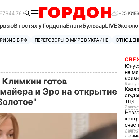
67
$44.76
+25 КИЕ
ервью
В гостях у Гордона
Блоги
Бульвар
LIVE
Эксклю
РИЗИС В РФ
ПЕРЕГОВОРЫ О МИРЕ В УКРАИНЕ
ОТНОШЕН
СВЕ
Юнус
не ми
криз
 Климкин готов
8 авгус
Каза
майера и Эро на открытие
студе
"Золотое"
ТЦК
7 авгус
Невз
контр
счас
7 авгус
Леви