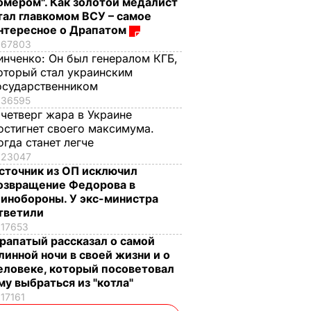
омером". Как золотой медалист
тал главкомом ВСУ – самое
нтересное о Драпатом
67803
инченко:
Он был генералом КГБ,
оторый стал украинским
осударственником
36595
 четверг жара в Украине
остигнет своего максимума.
огда станет легче
23047
сточник из ОП исключил
озвращение Федорова в
инобороны. У экс-министра
тветили
17653
рапатый рассказал о самой
линной ночи в своей жизни и о
еловеке, который посоветовал
му выбраться из "котла"
17161