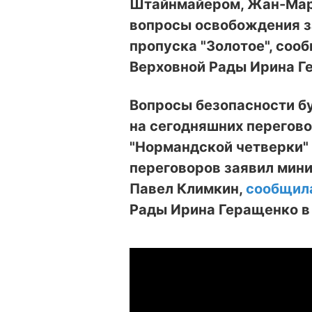
Штайнмайером, Жан-Мар
вопросы освобождения з
пропуска "Золотое", соо
Верховной Рады Ирина Г
Вопросы безопасности б
на сегодняшних перегов
"Нормандской четверки" 
переговоров
заявил мин
Павел Климкин,
сообщил
Рады Ирина Геращенко в