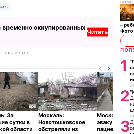
Сегодня
скаль
– реб
а временно оккупированных
Фот
Читать
ПОП
РЕКЛАМА
1
"
н
с
и
2
"
Д
н
д
ь: За
Москаль:
Москаль: В С
3
ие сутки в
Новотошковское
эвакуировал
Д
о
кой области
обстреляли из
пациентов