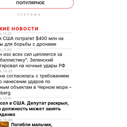
ПОПУЛЯРНОЕ
РЕКЛАМА
ЖИЕ НОВОСТИ
, 11.23
 США потратит $400 млн на
ры для борьбы с дронами
, 11.02
н изо всех сил цепляется за
баллистику". Зеленский
гировал на ночные удары РФ
, 10.35
на согласилась с требованием
 нанесении ударов по
ным объектам в Черном море –
mberg
, 10.15
сол в США. Депутат раскрыл,
ю должность может занять
иденко
, 10.08
Погибли мальчик,