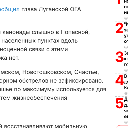
V
н
с
ообщил
глава Луганской ОГА
и
i
2
"
d
з
и канонады слышно в Попасной,
у
e
 населенных пунктах вдоль
о
ноценной связи с этими
3
o
З
ка нет.
к
г
ымском, Новотошковском, Счастье,
4
В
Горном обстрелов не зафиксировано.
д
К
тишье по максимуму используется для
стем жизнеобеспечения
5
Д
д
ч
е
ой восстанавливают мобильную