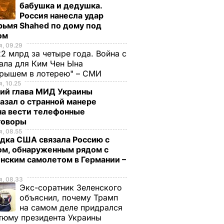
бабушка и дедушка.
Россия нанесла удар
рьмя Shahed по дому под
ом
, 09.29
2 млрд за четыре года. Война с
ала для Ким Чен Ына
грышем в лотерею" – СМИ
, 10.25
ий глава МИД Украины
азал о странной манере
на вести телефонные
говоры
, 08.55
дка США связала Россию с
ом, обнаруженным рядом с
нским самолетом в Германии –
, 08.33
Экс-соратник Зеленского
объяснил, почему Трамп
на самом деле придрался
тюму президента Украины