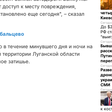
 доступ к месту повреждения,
четы
тановлено еще сегодня", – сказал
Киев
Сегодня
До $2
РФ ст
ебальцево
"выи
Сегодня
Бывш
то в течение минувшего дня и ночи на
расск
 территории Луганской области
Пути
пере
ое затишье.
Сегодня
Разве
дрон
украи
СМИ
Сегодня
к кос