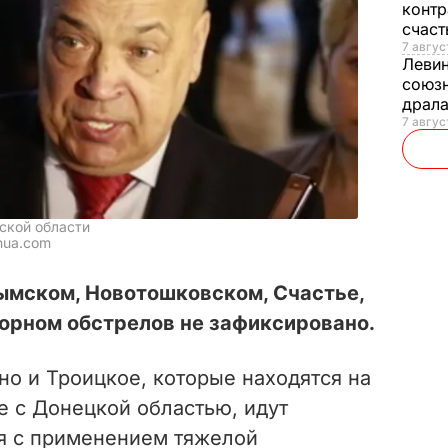
контр
счас
7 авгус
Леви
союзн
драла
7 август
ской области
nua.com
ымском, Новотошковском, Счастье,
Горном обстрелов не зафиксировано.
о и Троицкое, которые находятся на
е с Донецкой областью, идут
я с применением тяжелой