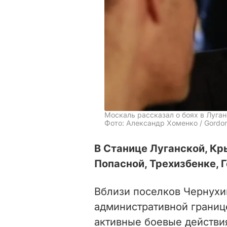
Москаль рассказал о боях в Луган
Фото: Александр Хоменко / Gordo
В Станице Луганской, Кр
Попасной, Трехизбенке, 
Вблизи поселков Чернухин
административной границ
активные боевые действи