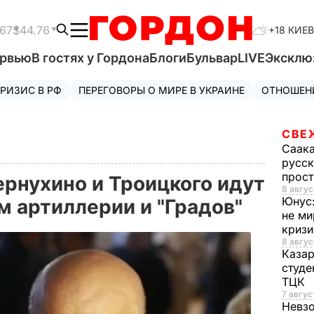
.67
$44.76
+18 КИЕВ
ервью
В гостях у Гордона
Блоги
Бульвар
LIVE
Эксклю
РИЗИС В РФ
ПЕРЕГОВОРЫ О МИРЕ В УКРАИНЕ
ОТНОШЕН
СВЕ
Саак
русск
прос
ернухино и Троицкого идут
8 авгус
Юнус
м артиллерии и "Градов"
не ми
криз
8 авгус
Каза
студе
ТЦК
7 авгус
Невз