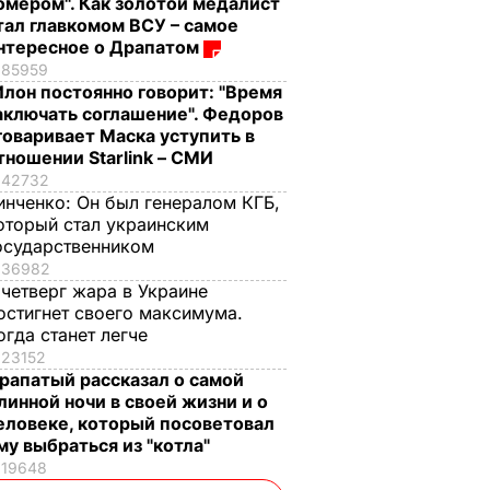
омером". Как золотой медалист
тал главкомом ВСУ – самое
нтересное о Драпатом
85959
Илон постоянно говорит: "Время
аключать соглашение". Федоров
говаривает Маска уступить в
тношении Starlink – СМИ
42732
инченко:
Он был генералом КГБ,
оторый стал украинским
осударственником
36982
 четверг жара в Украине
остигнет своего максимума.
огда станет легче
23152
рапатый рассказал о самой
линной ночи в своей жизни и о
еловеке, который посоветовал
му выбраться из "котла"
19648