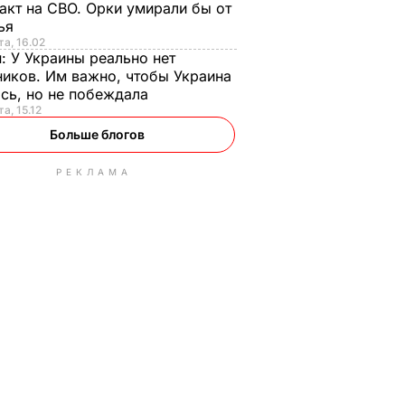
акт на СВО. Орки умирали бы от
тья
та, 16.02
н:
У Украины реально нет
иков. Им важно, чтобы Украина
сь, но не побеждала
а, 15.12
Больше блогов
РЕКЛАМА