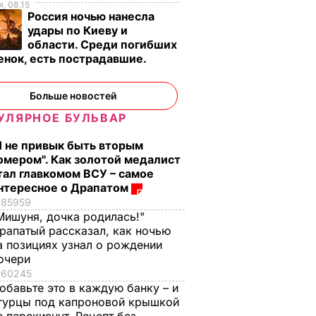
, 08.15
Россия ночью нанесла
удары по Киеву и
области. Среди погибших
енок, есть пострадавшие.
о
Больше новостей
УЛЯРНОЕ БУЛЬВАР
Я не привык быть вторым
омером". Как золотой медалист
тал главкомом ВСУ – самое
нтересное о Драпатом
85959
Мишуня, дочка родилась!"
рапатый рассказал, как ночью
а позициях узнал о рождении
очери
частье
Москаль: В
60245
и
Чернухино и
обавьте это в каждую банку – и
гурцы под капроновой крышкой
Троицкое доставили