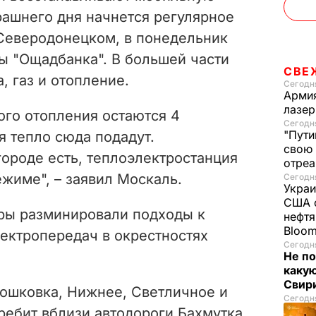
рашнего дня начнется регулярное
Северодонецком, в понедельник
ы "Ощадбанка". В большей части
СВЕ
а, газ и отопление.
Сегодня
Армия
лазе
ого отопления остаются 4
Сегодня
"Пути
я тепло сюда подадут.
свою 
городе есть, теплоэлектростанция
отреа
жиме", – заявил Москаль.
Сегодня
Украи
США о
еры разминировали подходы к
нефтя
Bloo
ктропередач в окрестностях
Сегодня
Не по
каку
Свир
Тошковка, Нижнее, Светличное и
Сегодня
ребит вблизи автодороги Бахмутка.