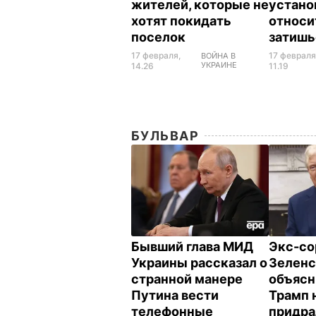
жителей, которые не
устано
хотят покидать
относи
поселок
затиш
17 февраля,
17 февраля
ВОЙНА В
УКРАИНЕ
14.26
11.19
БУЛЬВАР
Бывший глава МИД
Экс-со
Украины рассказал о
Зеленс
странной манере
объясн
Путина вести
Трамп 
телефонные
придра