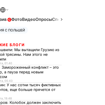
зив
Фото
Видео
Опросы
Спецпроекты
Война в Ук
ИЯ С ПОЛЬШЕЙ
ЖИЕ БЛОГИ
ашвили:
Мы вытащили Грузию из
ой трясины. Нам этого не
тили
та, 01.40
:
Замороженный конфликт – это
р, а пауза перед новым
исом
та, 00.43
рин:
У нас сотни тысяч фиктивных
нтов, еще больше прячется от
та, 19.48
оров:
Колобок должен заключить