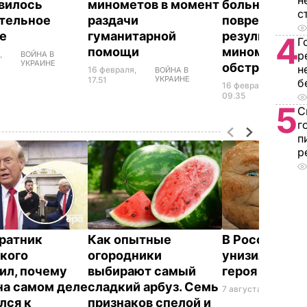
н
вилось
минометов в момент
больницы,
с
тельное
раздачи
поврежденно
ье
гуманитарной
результате
4
Г
помощи
минометного
,
р
ВОЙНА В
УКРАИНЕ
обстрела
н
16 февраля,
ВОЙНА В
УКРАИНЕ
17.51
б
16 февраля,
ВОЙ
УКР
09.35
5
С
г
п
р
ратник
Как опытные
В России же
кого
огородники
унизили люб
ил, почему
выбирают самый
героя Путин
на самом деле
сладкий арбуз. Семь
7 августа, 23.32
БУЛ
лся к
признаков спелой и