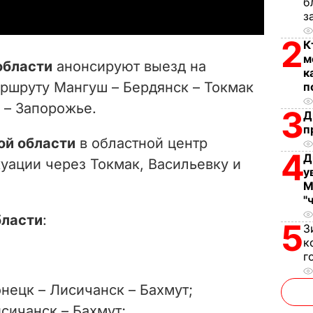
б
y
з
2
К
V
м
области
анонсируют выезд на
к
i
аршруту Мангуш – Бердянск – Токмак
п
 – Запорожье.
d
3
Д
п
e
й области
в областной центр
4
Д
уации через Токмак, Васильевку и
o
у
М
"
бласти
:
5
З
к
г
нецк – Лисичанск – Бахмут;
сичанск – Бахмут;