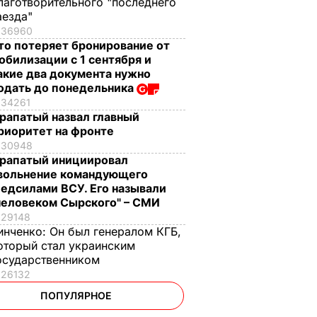
лаготворительного "последнего
аезда"
36960
то потеряет бронирование от
обилизации с 1 сентября и
акие два документа нужно
одать до понедельника
34261
рапатый назвал главный
риоритет на фронте
30948
рапатый инициировал
вольнение командующего
едсилами ВСУ. Его называли
человеком Сырского" – СМИ
29148
инченко:
Он был генералом КГБ,
оторый стал украинским
осударственником
26132
ПОПУЛЯРНОЕ