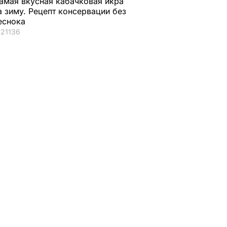
амая вкусная кабачковая икра
а зиму. Рецепт консервации без
еснока
21136
ми
 5 тыс.
Офис
А В
ИНЕ