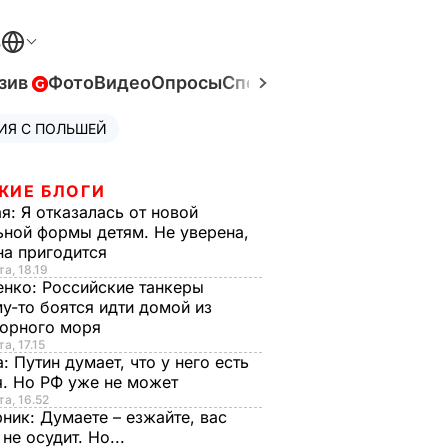
В
зив
Фото
Видео
Опросы
Спецпроекты
Война в Ук
ИЯ С ПОЛЬШЕЙ
ЖИЕ БЛОГИ
ая:
Я отказалась от новой
ной формы детям. Не уверена,
на пригодится
та, 18.19
енко:
Российские танкеры
у-то боятся идти домой из
орного моря
а, 17.15
а:
Путин думает, что у него есть
. Но РФ уже не может
та, 16.52
рник:
Думаете – езжайте, вас
 не осудит. Но...