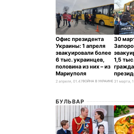
Офис президента
30 мар
Украины: 1 апреля
Запор
эвакуировали более
эвакуи
6 тыс. украинцев,
1,5 ты
половина из них – из
гражда
Мариуполя
презид
2 апреля, 01.47
ВОЙНА В УКРАИНЕ
31 марта, 1
БУЛЬВАР