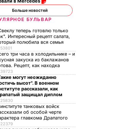
рвали в Mercedes
Больше новостей
УЛЯРНОЕ БУЛЬВАР
Свеклу теперь готовлю только
ак". Интересный рецепт салата,
оторый полюбила вся семья
53801
сего три часа в холодильнике – и
кусная закуска из баклажанов
отова. Рецепт, как находка
39723
Такие могут неожиданно
остичь высот". В военном
нституте рассказали, как
рапатый защищал диплом
25830
 институте танковых войск
ассказали об особой черте
арактера главкома Драпатого
22379