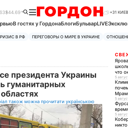
63
$44.69
+31 КИЕ
ервью
В гостях у Гордона
Блоги
Бульвар
LIVE
Эксклю
РИЗИС В РФ
ПЕРЕГОВОРЫ О МИРЕ В УКРАИНЕ
ОТНОШЕН
СВЕ
Яров
школь
что о
исе президента Украины
5 авгус
Клим
ь гуманитарных
почем
 областях
Мрам
5 август
ріал також можна прочитати українською
Фурс
время
5 авгус
Кобе
никто