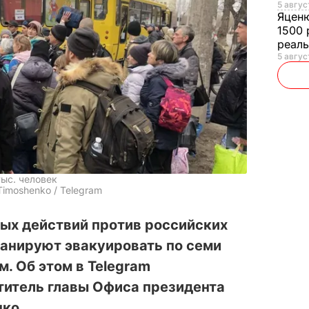
5 авгус
Яцен
1500 
реал
5 авгус
тыс. человек
imoshenko / Telegram
вых действий против российских
ланируют эвакуировать по семи
. Об этом в Telegram
итель главы Офиса президента
ко.