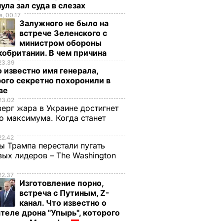
ула зал суда в слезах
, 00.17
Залужного не было на
встрече Зеленского с
министром обороны
обритании. В чем причина
23.39
 известно имя генерала,
ого секретно похоронили в
ве
23.02
верг жара в Украине достигнет
о максимума. Когда станет
е
22.42
ы Трампа перестали пугать
ых лидеров – The Washington
22.37
Изготовление порно,
встреча с Путиным, Z-
канал. Что известно о
теле дрона "Упырь", которого