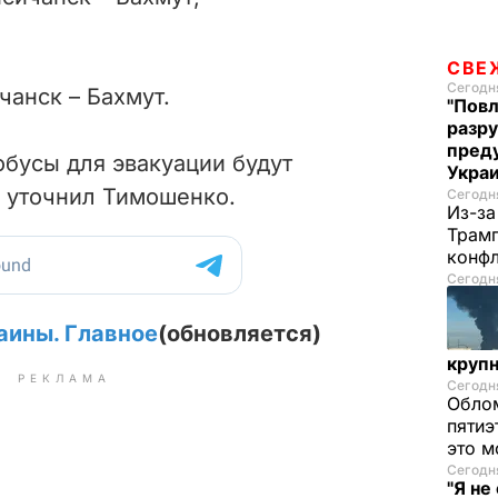
СВЕ
Сегодня
чанск – Бахмут.
"Повл
разру
преду
обусы для эвакуации будут
Укра
– уточнил Тимошенко.
Сегодня
Из-за
Трамп
конф
Сегодня
аины. Главное
(обновляется)
круп
РЕКЛАМА
Сегодня
Облом
пятиэ
это м
Сегодня
"Я не