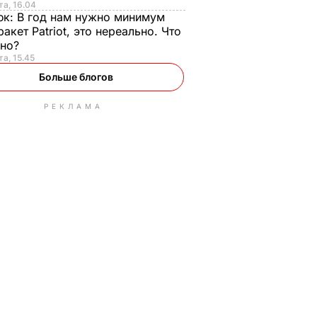
та, 16.04
юк:
В год нам нужно минимум
ракет Patriot, это нереально. Что
ьно?
та, 15.45
Больше блогов
РЕКЛАМА