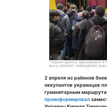
1 апреля удалось эвакуировать 6 
Фото: КИРИЛО ТИМОШЕНКО Kirill T
2 апреля из районов бое
оккупантов украинцев п
гуманитарным маршрутам
проинформировал
замест
Украины Кирилл Тимошен