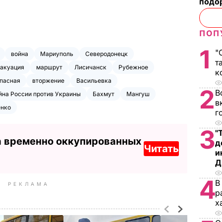
подо
ПОП
1
"
война
Мариуполь
Северодонецк
т
акуация
маршрут
Лисичанск
Рубежное
к
пасная
вторжение
Васильевка
2
В
йна России против Украины
Бахмут
Мангуш
в
енко
г
3
"
а временно оккупированных
д
Читать
и
Д
4
В
РЕКЛАМА
р
х