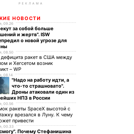
РЕКЛАМА
ЖИЕ НОВОСТИ
, 09.26
екут за собой больше
шений и жертв". ISW
предил о новой угрозе для
ины
, 08.50
 дефицита ракет в США между
ом и Хегсетом возник
ликт – WP
, 08.14
"Надо на работу идти, а
что-то страшновато".
Дроны атаковали один из
нейших НПЗ в России
, 00.56
ок ракеты SpaceX высотой с
тажку врезался в Луну. К чему
ожет привести
, 00.33
 смогу". Почему Стефанишина