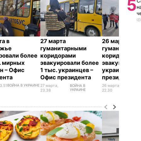
5
С
н
ч
та в
27 марта
26 марта
ожье
гуманитарными
гуманитарны
ровали более
коридорами
коридорами
с. мирных
эвакуировали более
эвакуировали
н – Офис
1 тыс. украинцев –
украинцев – 
ента
Офис президента
президента
3.51
ВОЙНА В УКРАИНЕ
27 марта,
26 марта,
ВОЙНА В
ВОЙН
УКРАИНЕ
УКРА
23.38
22.30