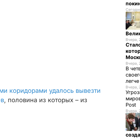
покин
Сегодня
Велик
Вчера, 
Стало
котор
Моск
Вчера, 
В чет
своег
легч
Вчера, 
ми коридорами удалось вывезти
Угроз
миров
ев
, половина из которых – из
Post
Вчера, 
созда