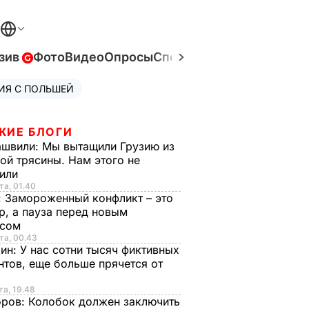
зив
Фото
Видео
Опросы
Спецпроекты
Война в Ук
ИЯ С ПОЛЬШЕЙ
ЖИЕ БЛОГИ
ашвили:
Мы вытащили Грузию из
ой трясины. Нам этого не
тили
та, 01.40
:
Замороженный конфликт – это
р, а пауза перед новым
исом
та, 00.43
рин:
У нас сотни тысяч фиктивных
нтов, еще больше прячется от
та, 19.48
оров:
Колобок должен заключить