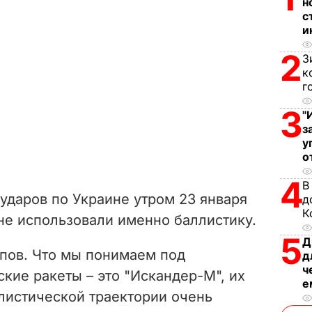
н
с
и
2
З
к
г
3
"
з
у
о
4
В
 ударов по Украине утром 23 января
д
К
е использовали именно баллистику.
5
Д
ипов. Что мы понимаем под
д
ч
кие ракеты – это "Искандер-М", их
е
ллистической траектории очень