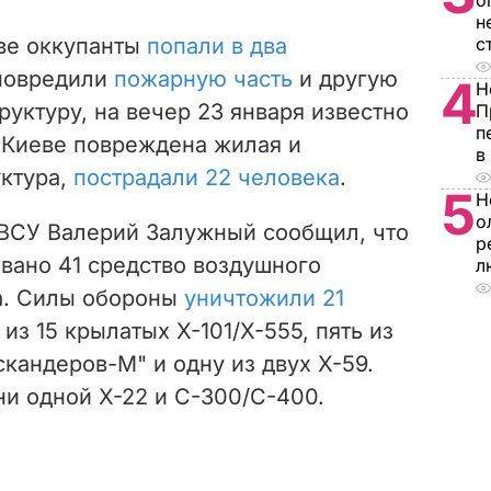
о
н
ове оккупанты
попали в два
с
 повредили
пожарную часть
и другую
4
Н
уктуру, на вечер 23 января известно
П
п
В Киеве повреждена жилая и
в
уктура,
пострадали 22 человека
.
5
Н
о
СУ Валерий Залужный сообщил, что
р
вано 41 средство воздушного
л
а. Силы обороны
уничтожили 21
5 из 15 крылатых Х-101/Х-555, пять из
скандеров-М" и одну из двух Х-59.
ни одной Х-22 и С-300/С-400.