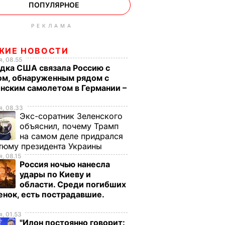
ПОПУЛЯРНОЕ
РЕКЛАМА
ЖИЕ НОВОСТИ
, 08.55
дка США связала Россию с
ом, обнаруженным рядом с
нским самолетом в Германии –
, 08.33
Экс-соратник Зеленского
объяснил, почему Трамп
на самом деле придрался
тюму президента Украины
, 08.15
Россия ночью нанесла
удары по Киеву и
области. Среди погибших
енок, есть пострадавшие.
о
, 01.53
"Илон постоянно говорит: