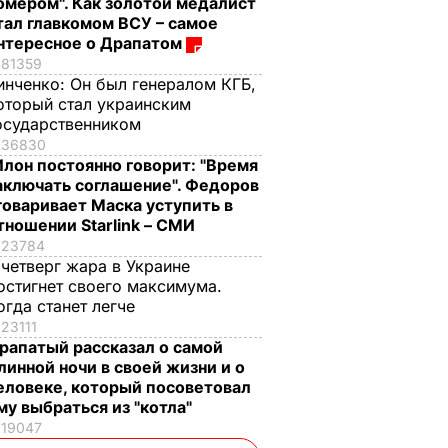
омером". Как золотой медалист
тал главкомом ВСУ – самое
нтересное о Драпатом
81359
инченко:
Он был генералом КГБ,
оторый стал украинским
осударственником
36830
Илон постоянно говорит: "Время
аключать соглашение". Федоров
говаривает Маска уступить в
тношении Starlink – СМИ
23784
 четверг жара в Украине
остигнет своего максимума.
огда станет легче
23111
рапатый рассказал о самой
линной ночи в своей жизни и о
еловеке, который посоветовал
му выбраться из "котла"
19047