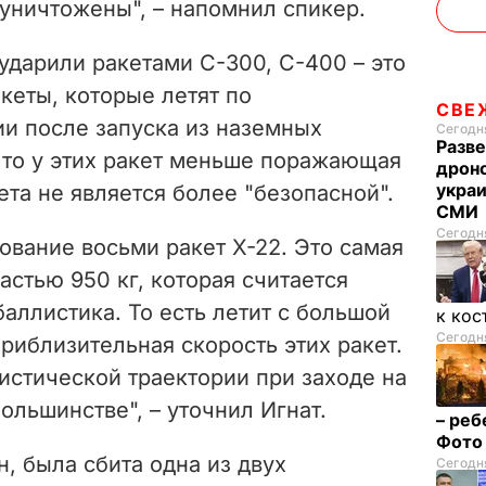
 уничтожены", – напомнил спикер.
 ударили ракетами С-300, С-400 – это
кеты, которые летят по
СВЕ
ии после запуска из наземных
Сегодня
Разве
 что у этих ракет меньше поражающая
дрон
украи
ета не является более "безопасной".
СМИ
Сегодня
ование восьми ракет Х-22. Это самая
астью 950 кг, которая считается
баллистика. То есть летит с большой
к кос
Сегодня
приблизительная скорость этих ракет.
истической траектории при заходе на
ольшинстве", – уточнил Игнат.
– реб
Фот
н, была сбита одна из двух
Сегодня