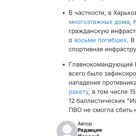
В частности, в Харьк
многоэтажных дома
,
гражданскую инфрастр
о
восьми погибших
. 
спортивная инфрастр
Главнокомандующий В
всего было зафиксиро
нападения противник
ракету
, в том числе 1
12 баллистических "И
ПВО не смогла сбить 
Автор
Редакция