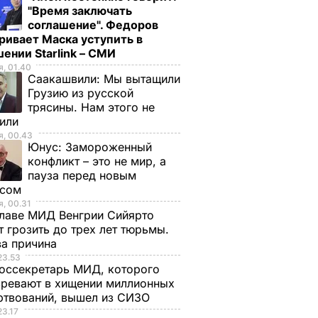
"Время заключать
соглашение". Федоров
ривает Маска уступить в
ении Starlink – СМИ
, 01.40
Саакашвили:
Мы вытащили
Грузию из русской
трясины. Нам этого не
тили
, 00.43
Юнус:
Замороженный
конфликт – это не мир, а
пауза перед новым
исом
, 00.31
лаве МИД Венгрии Сийярто
 грозить до трех лет тюрьмы.
ва причина
23.53
оссекретарь МИД, которого
ревают в хищении миллионных
ртвований, вышел из СИЗО
23.17