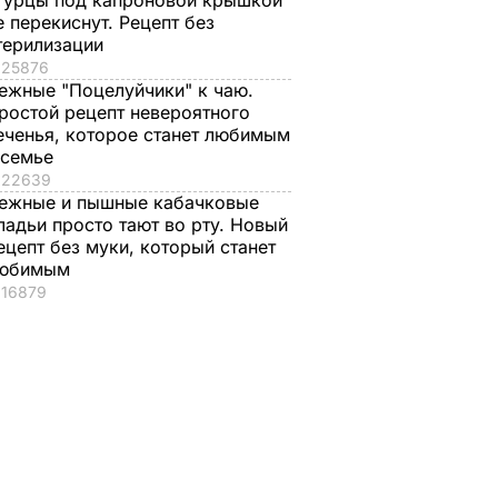
гурцы под капроновой крышкой
е перекиснут. Рецепт без
терилизации
25876
ежные "Поцелуйчики" к чаю.
ростой рецепт невероятного
еченья, которое станет любимым
 семье
22639
ежные и пышные кабачковые
ладьи просто тают во рту. Новый
ецепт без муки, который станет
юбимым
16879