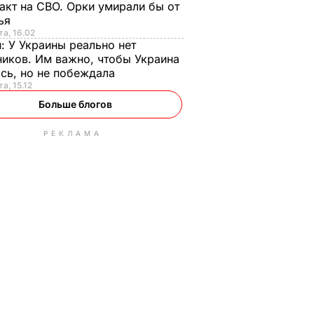
акт на СВО. Орки умирали бы от
тья
та, 16.02
н:
У Украины реально нет
иков. Им важно, чтобы Украина
сь, но не побеждала
а, 15.12
Больше блогов
РЕКЛАМА