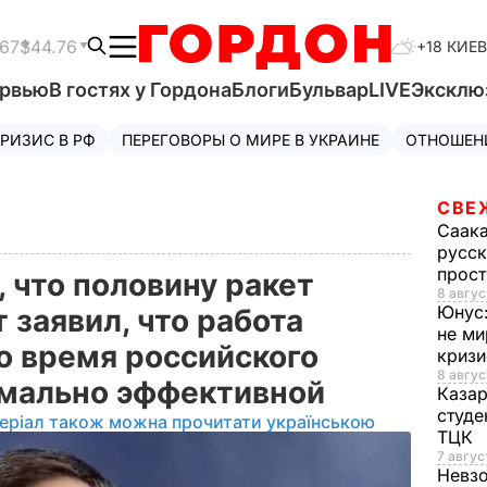
.67
$44.76
+18 КИЕВ
ервью
В гостях у Гордона
Блоги
Бульвар
LIVE
Эксклю
РИЗИС В РФ
ПЕРЕГОВОРЫ О МИРЕ В УКРАИНЕ
ОТНОШЕН
СВЕ
Саак
русск
прос
, что половину ракет
8 авгус
Юнус
т заявил, что работа
не ми
о время российского
криз
8 авгус
имально эффективной
Каза
студе
еріал також можна прочитати українською
ТЦК
7 авгус
Невз