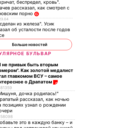
кричат, беспредел, кровь".
чев рассказал, как смотрел с
новским порно
23.04
 сделан из железа". Усик
азал об усталости после годов
ксе
Больше новостей
УЛЯРНОЕ БУЛЬВАР
Я не привык быть вторым
омером". Как золотой медалист
тал главкомом ВСУ – самое
нтересное о Драпатом
81359
Мишуня, дочка родилась!"
рапатый рассказал, как ночью
а позициях узнал о рождении
очери
58098
обавьте это в каждую банку – и