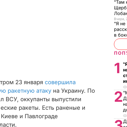
"Там 
Щерба
Лоба
Вчера, 
"Я не
расск
в бо
ПОП
1
"
н
с
и
утром 23 января
совершила
ю ракетную атаку
на Украину. По
2
"
Д
л ВСУ, оккупанты выпустили
н
еские ракеты. Есть раненые и
д
 Киеве и Павлограде
3
Д
ласти.