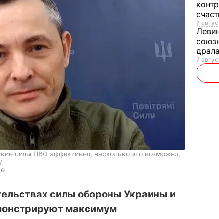
контр
счас
7 авгус
Леви
союзн
драла
7 август
нские силы ПВО эффективно, насколько это возможно,
у
be
ельствах силы обороны Украины и
монстрируют максимум