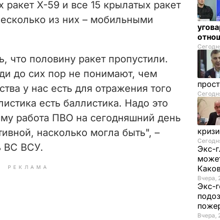
ракет Х-59 и все 15 крылатых ракет
 несколько из них – мобильными
угова
отнош
Сегодня
ь, что половину ракет пропустили.
ди до сих пор не понимают, чем
прос
ства у нас есть для отражения того
Сегодня
листика есть баллистика. Надо это
тому работа ПВО на сегодняшний день
криз
вной, насколько могла быть", –
Сегодня
 ВС ВСУ.
Экс-г
может
Како
РЕКЛАМА
Вчера, 
Экс-г
подоз
поже
Вчера, 