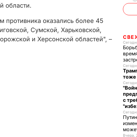
й области.
м противника оказались более 45
иговской, Сумской, Харьковской,
СВЕ
орожской и Херсонской областей", –
Сегодня
Борьб
время
застр
Сегодня
Трамп
тоже
Сегодня
"Войн
пред
с тре
"избе
Сегодня
Путин
измен
може
Вчера, 