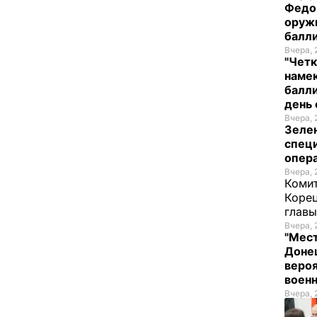
Федо
оруж
балл
Вчера, 
"Четк
намек
балли
день 
Вчера, 
Зеле
спец
опера
Вчера, 
Комит
Корец
глав
Вчера, 
"Мест
Донец
вероя
воен
Вчера, 