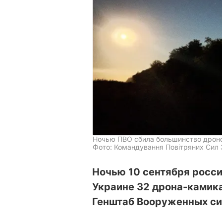
Ночью ПВО сбила большинство дрон
Фото: Командування Повітряних Сил З
Ночью 10 сентября росс
Украине 32 дрона-камик
Генштаб Вооруженных си