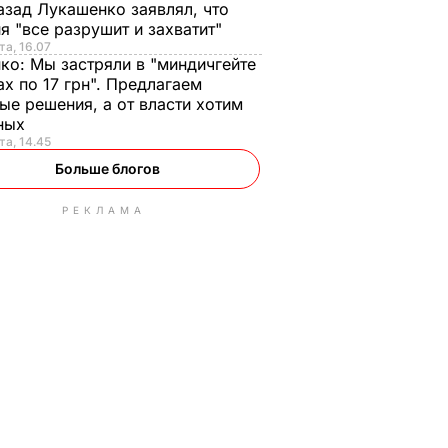
азад Лукашенко заявлял, что
я "все разрушит и захватит"
та, 16.07
нко:
Мы застряли в "миндичгейте
ах по 17 грн". Предлагаем
ые решения, а от власти хотим
ных
та, 14.45
Больше блогов
РЕКЛАМА