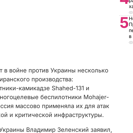
р
х
5
Н
П
п
в
 в войне против Украины несколько
иранского производства:
тники-камикадзе Shahed-131 и
многоцелевые беспилотники Mohajer-
оссия массово применяла их для атак
ой и критической инфраструктуры.
 Украины Владимир Зеленский заявил,