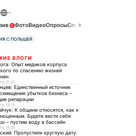
В
зив
Фото
Видео
Опросы
Спецпроекты
Война в Ук
ИЯ С ПОЛЬШЕЙ
ЖИЕ БЛОГИ
нога:
Опыт медиков корпуса
кого по спасению жизней
енен
та, 21.32
нцев:
Единственный источник
озмещения убытков бизнеса –
щие репарации
та, 19.15
ийчук:
К общине относятся, как к
ноценным. Будете вести себя
о – пустим воду в бассейн
та, 16.26
ский:
Пропустили круглую дату.