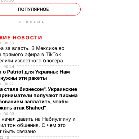
ПОПУЛЯРНОЕ
РЕКЛАМА
ЖИЕ НОВОСТИ
, 00.53
а за власть. В Мексике во
 прямого эфира в TikTok
елили известного блогера
, 00.44
 о Patriot для Украины: Нам
 нужны эти ракеты
, 00.27
а стала бизнесом". Украинские
приниматели получают письма
бованием заплатить, чтобы
жать атак Shahed"
, 00.03
 начал давить на Набиуллину и
ил тон общения. С чем это
т быть связано
23.40