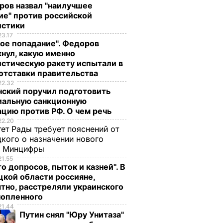
ров назвал "наилучшее
ие" против российской
истики
23.17
ое попадание". Федоров
нул, какую именно
стическую ракету испытали в
отставки правительства
22.32
нский поручил подготовить
иальную санкционную
цию против РФ. О чем речь
22.20
ет Рады требует пояснений от
кого о назначении нового
ы Минцифры
21.55
о допросов, пыток и казней". В
кой области россияне,
тно, расстреляли украинского
нопленного
21.44
Путин снял "Юру Унитаза"