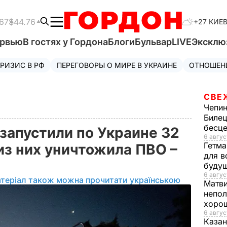
67
$44.76
+27 КИЕ
ервью
В гостях у Гордона
Блоги
Бульвар
LIVE
Эксклю
РИЗИС В РФ
ПЕРЕГОВОРЫ О МИРЕ В УКРАИНЕ
ОТНОШЕН
СВЕ
Чепи
Билец
бесц
запустили по Украине 32
6 авгус
Гетма
из них уничтожила ПВО –
для в
буду
6 авгус
теріал також можна прочитати українською
Матв
непол
хорош
6 авгус
Казан