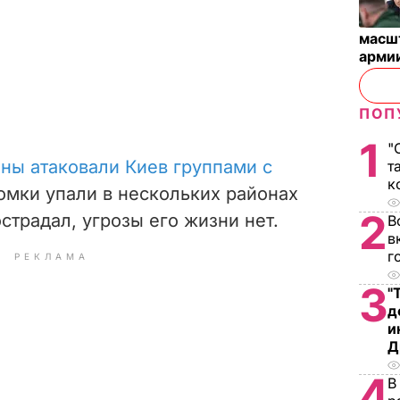
масш
арми
ПОП
1
"
ны атаковали Киев группами с
т
к
омки упали в нескольких районах
2
страдал, угрозы его жизни нет.
В
в
г
РЕКЛАМА
3
"
д
и
Д
4
В