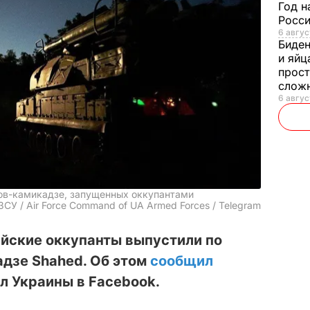
Год н
Росси
6 авгус
Биде
и яйц
прост
слож
6 авгус
ов-камикадзе, запущенных оккупантами
СУ / Air Force Command of UA Armed Forces / Telegram
ийские оккупанты выпустили по
адзе Shahed. Об этом
сообщил
л Украины в Facebook.