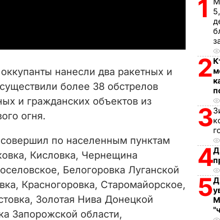
1
М
5
a
д
б
y
з
V
2
К
я оккупанты нанесли два ракетных и
м
i
к
осуществили более 38 обстрелов
п
ных и гражданских объектов из
d
3
З
ого огня.
к
e
г
 совершил по населенным пунктам
o
4
Д
ковка, Кисловка, Чернещина
п
воселовское, Белогоровка Луганской
5
Д
вка, Красногоровка, Старомайорское,
у
стовка, Золотая Нива Донецкой
М
"
ка Запорожской области,