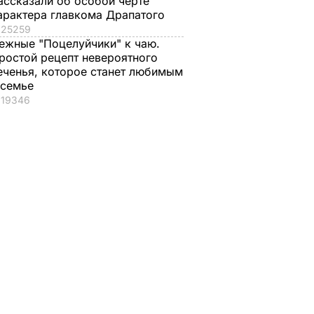
ассказали об особой черте
арактера главкома Драпатого
25259
ежные "Поцелуйчики" к чаю.
ростой рецепт невероятного
еченья, которое станет любимым
 семье
19346