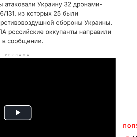
ы атаковали Украину 32 дронами-
6/131, из которых 25 были
противовоздушной обороны Украины.
А российские оккупанты направили
я в сообщении.
РЕКЛАМА
P
ПОП
l