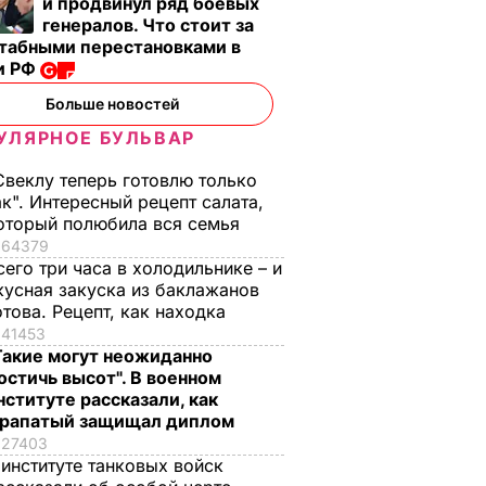
и продвинул ряд боевых
генералов. Что стоит за
табными перестановками в
и РФ
Больше новостей
УЛЯРНОЕ БУЛЬВАР
Свеклу теперь готовлю только
ак". Интересный рецепт салата,
оторый полюбила вся семья
64379
сего три часа в холодильнике – и
кусная закуска из баклажанов
отова. Рецепт, как находка
41453
Такие могут неожиданно
остичь высот". В военном
нституте рассказали, как
рапатый защищал диплом
27403
 институте танковых войск