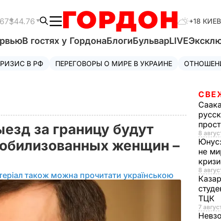
.67
$44.76
+18 КИЕВ
ервью
В гостях у Гордона
Блоги
Бульвар
LIVE
Экскл
РИЗИС В РФ
ПЕРЕГОВОРЫ О МИРЕ В УКРАИНЕ
ОТНОШЕН
СВЕ
Саак
русск
прос
ыезд за границу будут
8 авгус
Юнус
мобилизованных женщин –
не ми
криз
8 авгус
теріал також можна прочитати українською
Каза
студе
ТЦК
7 авгус
Невз