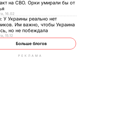
акт на СВО. Орки умирали бы от
тья
та, 16.02
н:
У Украины реально нет
иков. Им важно, чтобы Украина
сь, но не побеждала
а, 15.12
Больше блогов
РЕКЛАМА