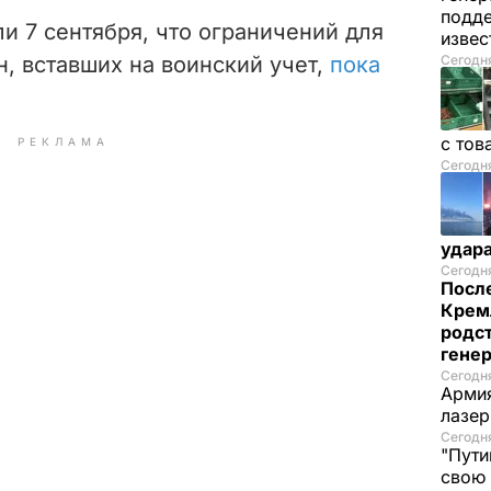
подде
и 7 сентября, что ограничений для
изве
, вставших на воинский учет,
пока
Сегодня
с тов
РЕКЛАМА
Сегодня
удар
Сегодня
После
Крем
родс
гене
Сегодня
Армия
лазе
Сегодня
"Пути
свою 