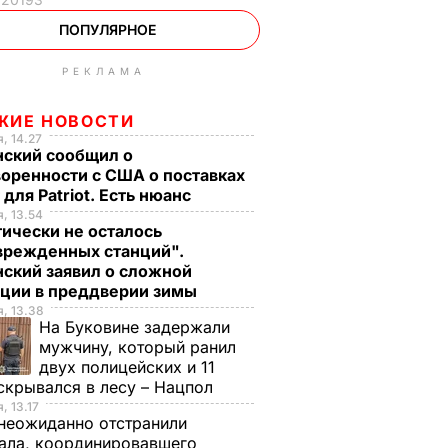
ПОПУЛЯРНОЕ
РЕКЛАМА
ЖИЕ НОВОСТИ
, 14.27
нский сообщил о
оренности с США о поставках
 для Patriot. Есть нюанс
, 13.54
ически не осталось
врежденных станций".
ский заявил о сложной
ации в преддверии зимы
, 13.38
На Буковине задержали
мужчину, который ранил
двух полицейских и 11
скрывался в лесу – Нацпол
, 13.17
неожиданно отстранили
ала, координировавшего