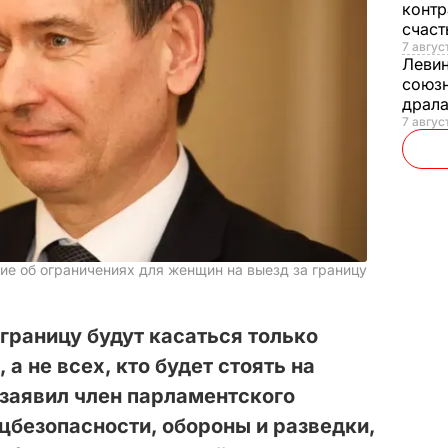
контр
счас
7 авгус
Леви
союзн
драла
7 август
ие об ограничениях для женщин на выезд за границу
 границу будут касаться только
 не всех, кто будет стоять на
 заявил член парламентского
цбезопасности, обороны и разведки,