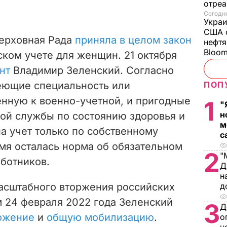
отреа
Сегодня
Украи
США о
Верховная Рада
приняла в целом закон
нефтя
Bloo
ком учете для женщин. 21 октября
нт
Владимир Зеленский. Согласно
еющие специальность или
ПОП
нную к военно-учетной, и пригодные
1
"
н
ой службы по состоянию здоровья и
м
на учет только по собственному
с
мя осталась норма об обязательном
2
"
ботников.
Д
н
асштабного вторжения российских
д
м 24 февраля 2022 года Зеленский
3
Д
ожение
и
общую мобилизацию
.
о