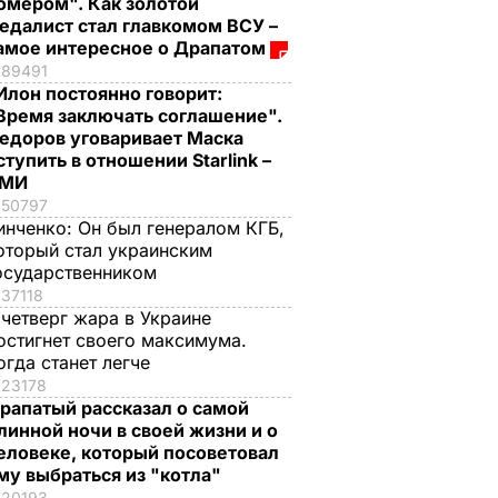
омером". Как золотой
едалист стал главкомом ВСУ –
амое интересное о Драпатом
89491
Илон постоянно говорит:
Время заключать соглашение".
едоров уговаривает Маска
ступить в отношении Starlink –
СМИ
50797
инченко:
Он был генералом КГБ,
оторый стал украинским
осударственником
37118
 четверг жара в Украине
остигнет своего максимума.
огда станет легче
23178
рапатый рассказал о самой
линной ночи в своей жизни и о
еловеке, который посоветовал
му выбраться из "котла"
20193