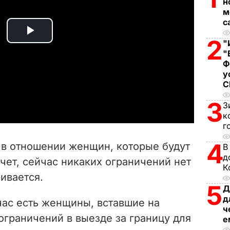
н
м
с
P
2
"
"
l
Ф
у
a
3
З
y
к
г
V
4
 в отношении женщин, которые будут
В
i
д
чет, сейчас никаких ограничений нет
К
ривается.
d
5
Д
д
e
час есть женщины, вставшие на
ч
 ограничений в выезде за границу для
е
o