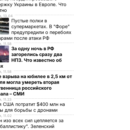
ржку Украины в Европе. Что
стно
, 13.04
Пустые полки в
супермаркетах. В "Форе"
предупредили о перебоях
арами после атаки РФ
, 11.58
За одну ночь в РФ
загорелись сразу два
НПЗ. Что известно об
ах
, 11.58
 взрыва на юбилее в 2,5 км от
ля могла умереть вторая
твенница российского
рала – СМИ
, 11.23
 США потратит $400 млн на
ры для борьбы с дронами
, 11.02
н изо всех сил цепляется за
баллистику". Зеленский