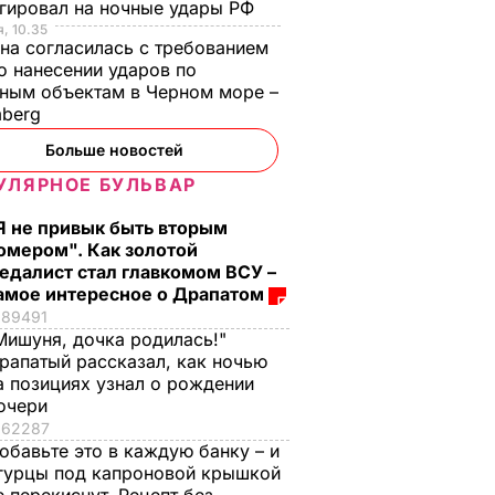
гировал на ночные удары РФ
, 10.35
на согласилась с требованием
 нанесении ударов по
ным объектам в Черном море –
mberg
Больше новостей
УЛЯРНОЕ БУЛЬВАР
Я не привык быть вторым
омером". Как золотой
едалист стал главкомом ВСУ –
амое интересное о Драпатом
89491
Мишуня, дочка родилась!"
рапатый рассказал, как ночью
а позициях узнал о рождении
очери
62287
обавьте это в каждую банку – и
гурцы под капроновой крышкой