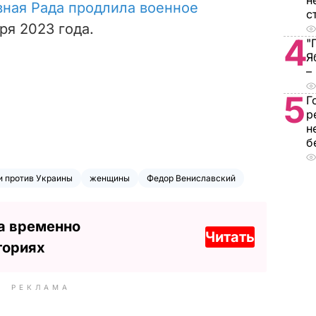
н
вная Рада продлила военное
с
ря 2023 года.
4
"
Я
–
5
Г
р
н
б
и против Украины
женщины
Федор Вениславский
а временно
Читать
ториях
РЕКЛАМА