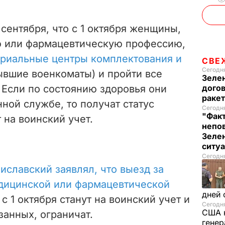
сентября, что с 1 октября женщины,
 или фармацевтическую профессию,
ориальные центры комплектования и
СВЕ
Сегодня
ывшие военкоматы) и пройти все
Зеле
Если по состоянию здоровья они
догов
ракет
нной службе, то получат статус
Сегодня
"Факт
 на воинский учет.
непо
Зелен
ситу
Сегодня
иславский заявлял, что выезд за
дицинской или фармацевтической
дней 
 с 1 октября станут на воинский учет и
Сегодня
США 
занных, ограничат.
генер