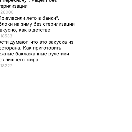
е перекиснут. Рецепт без
терилизации
28000
Пригласили лето в банки".
блоки на зиму без стерилизации
 вкусно, как в детстве
18533
ости думают, что это закуска из
есторана. Как приготовить
ежные баклажанные рулетики
ез лишнего жира
18222