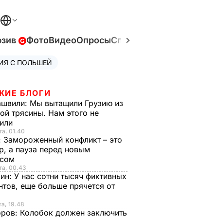
юзив
Фото
Видео
Опросы
Спецпроекты
Война в У
ИЯ С ПОЛЬШЕЙ
ЖИЕ БЛОГИ
ашвили:
Мы вытащили Грузию из
ой трясины. Нам этого не
тили
та, 01.40
:
Замороженный конфликт – это
р, а пауза перед новым
исом
та, 00.43
рин:
У нас сотни тысяч фиктивных
нтов, еще больше прячется от
та, 19.48
оров:
Колобок должен заключить