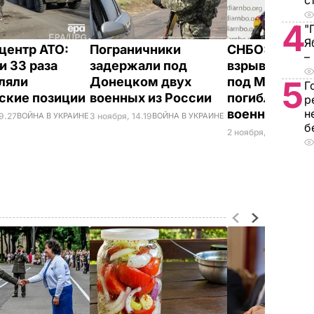
с
4
"
Я
центр АТО:
Пограничники
СНБО: В резу
–
и 33 раза
задержали под
взрыва на бл
ляли
Донецком двух
под Мариупо
5
Г
ские позиции
военных из России
погибли двое
р
военных
н
9.27
ВОЙНА В УКРАИНЕ
3 ноября, 14.19
ВОЙНА В УКРАИНЕ
б
2 ноября, 13.11
ВОЙНА