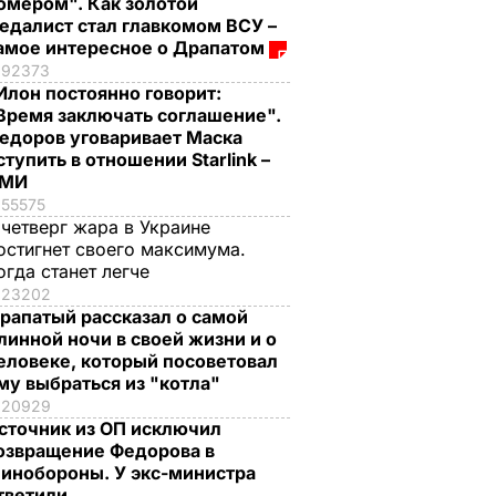
омером". Как золотой
едалист стал главкомом ВСУ –
амое интересное о Драпатом
92373
Илон постоянно говорит:
Время заключать соглашение".
едоров уговаривает Маска
ступить в отношении Starlink –
СМИ
55575
 четверг жара в Украине
остигнет своего максимума.
огда станет легче
23202
рапатый рассказал о самой
линной ночи в своей жизни и о
еловеке, который посоветовал
му выбраться из "котла"
20929
сточник из ОП исключил
озвращение Федорова в
инобороны. У экс-министра
тветили