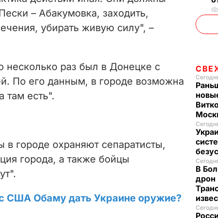
 Пески – Абакумовка, заходить,
ечения, убирать живую силу", –
о несколько раз был в Донецке с
СВЕ
Сегодня
й. По его данным, в городе возможна
Рань
а там есть".
новые
Витко
Моск
Сегодня
Украи
систе
ы в городе охраняют сепаратисты,
безу
ция города, а также бойцы
Сегодня
В Бол
ут".
дрон 
Транс
сс США Обаму дать Украине оружие?
изве
Сегодня
Росси