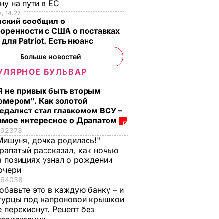
ну на пути в ЕС
, 14.27
нский сообщил о
оренности с США о поставках
 для Patriot. Есть нюанс
Больше новостей
УЛЯРНОЕ БУЛЬВАР
Я не привык быть вторым
омером". Как золотой
едалист стал главкомом ВСУ –
амое интересное о Драпатом
92373
Мишуня, дочка родилась!"
рапатый рассказал, как ночью
а позициях узнал о рождении
очери
64038
обавьте это в каждую банку – и
гурцы под капроновой крышкой
е перекиснут. Рецепт без