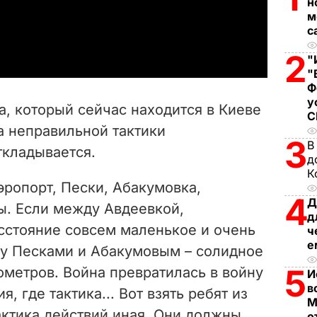
н
м
a
с
2
y
"
"
Ф
V
у
, который сейчас находится в Киеве
i
за неправильной тактики
3
В
кладывается.
d
д
К
e
эропорт, Пески, Абакумовка,
4
Д
ы. Если между Авдеевкой,
o
д
сстояние совсем маленькое и очень
ч
е
ду Песками и Абакумовым – солидное
5
ометров. Война превратилась в войну
И
в
я, где тактика... Вот взять ребят из
М
тактика действий иная. Они должны
о