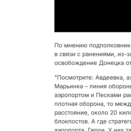
По мнению подполковника
в связи с ранениями, из-
освобождение Донецка от
"Посмотрите: Авдеевка, а
Марьинка – линия оборон
аэропортом и Песками ра
плотная оборона, то меж
расстояние, около 20 кил
блокпостов. А где стратеги
аэропорта. Герои. У них 