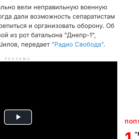
ально вели неправильную военную
огда дали возможность сепаратистам
репиться и организовать оборону. Об
ой из рот батальона "Днепр-1",
Шилов, передает
"Радио Свобода"
.
РЕКЛАМА
ПОП
P
1
"
l