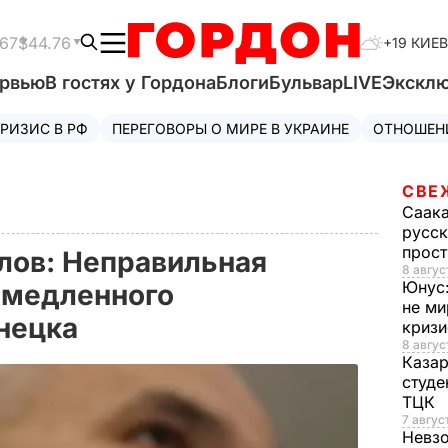
.67
$44.76
+19 КИЕВ
ервью
В гостях у Гордона
Блоги
Бульвар
LIVE
Экскл
РИЗИС В РФ
ПЕРЕГОВОРЫ О МИРЕ В УКРАИНЕ
ОТНОШЕН
СВЕ
Саак
русск
прос
лов: Неправильная
8 авгус
Юнус
а медленного
не ми
нецка
криз
8 авгус
Каза
студе
ТЦК
7 авгус
Невз