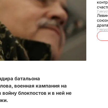
контр
счас
7 авгус
Леви
союзн
драла
7 август
ндира батальона
лова, военная кампания на
 войну блокпостов и в ней не
ики.