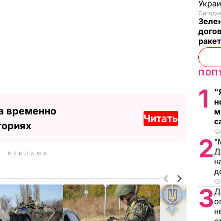
Украи
Сегодня
Зеле
догов
ракет
ПОП
1
"
н
а временно
м
Читать
с
ториях
2
"
Д
РЕКЛАМА
н
д
3
Д
о
н