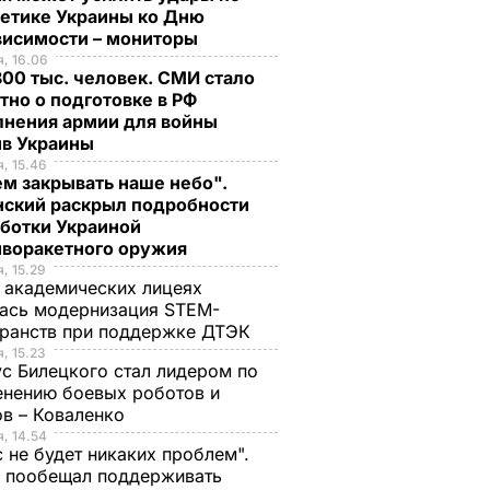
гетике Украины ко Дню
висимости – мониторы
, 16.06
00 тыс. человек. СМИ стало
тно о подготовке в РФ
лнения армии для войны
ив Украины
, 15.46
м закрывать наше небо".
нский раскрыл подробности
аботки Украиной
иворакетного оружия
, 15.29
 академических лицеях
ась модернизация STEM-
ранств при поддержке ДТЭК​
, 15.23
с Билецкого стал лидером по
нению боевых роботов и
в – Коваленко
, 14.54
с не будет никаких проблем".
ч пообещал поддерживать