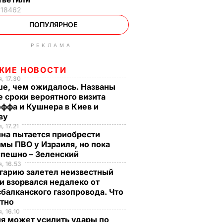
18462
ПОПУЛЯРНОЕ
РЕКЛАМА
ЖИЕ НОВОСТИ
, 17.30
ше, чем ожидалось. Названы
 сроки вероятного визита
ффа и Кушнера в Киев и
ву
, 17.21
на пытается приобрести
мы ПВО у Израиля, но пока
спешно – Зеленский
, 16.53
гарию залетел неизвестный
и взорвался недалеко от
балканского газопровода. Что
стно
, 16.10
я может усилить удары по