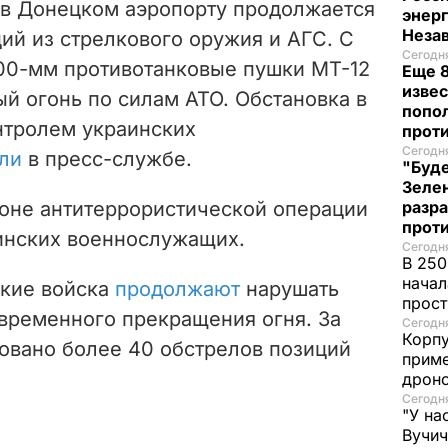
15 в Донецком аэропорту продолжается
энер
Неза
ий из стрелкового оружия и АГС. С
Сегодня
100-мм противотанковые пушки МТ-12
Еще 8
извес
ый огонь по силам АТО. Обстановка в
попо
нтролем украинских
прот
Сегодня
ли
в пресс-службе.
"Буде
Зеле
зоне антитеррористической операции
разр
прот
инских военнослужащих.
Сегодня
В 250
начал
ские войска
продолжают
нарушать
прост
 временного прекращения огня. За
Сегодня
Корпу
овано более 40 обстрелов позиций
приме
дроно
Сегодня
"У на
Вучи