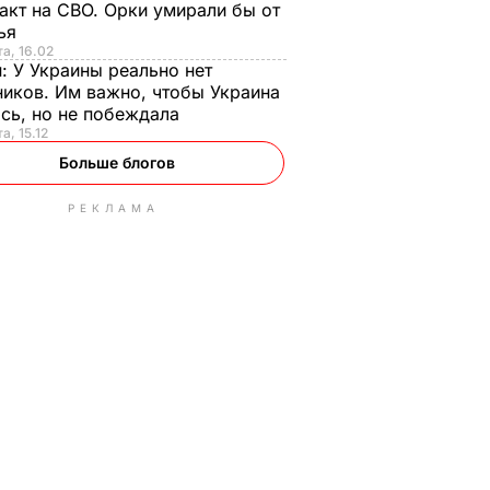
акт на СВО. Орки умирали бы от
тья
та, 16.02
н:
У Украины реально нет
иков. Им важно, чтобы Украина
сь, но не побеждала
а, 15.12
Больше блогов
РЕКЛАМА