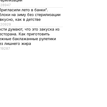
терилизации
28947
Пригласили лето в банки".
блоки на зиму без стерилизации
льтате
В Николаеве
Пресс-центр АТО:
 вкусно, как в детстве
окпосту
попрощались с
Украинские
20929
лем
морским
подразделения на 3
ости думают, что это закуска из
пехотинцем,
и 29 блокпостах на
есторана. Как приготовить
погибшим под
трассе Бахмутка
ежные баклажанные рулетики
ез лишнего жира
Мариуполем
продолжают
 В УКРАИНЕ
19287
выполнять свои
2 ноября, 11.27
ВОЙНА В УКРАИНЕ
задачи
1 ноября, 13.26
ВОЙНА В УКРАИ