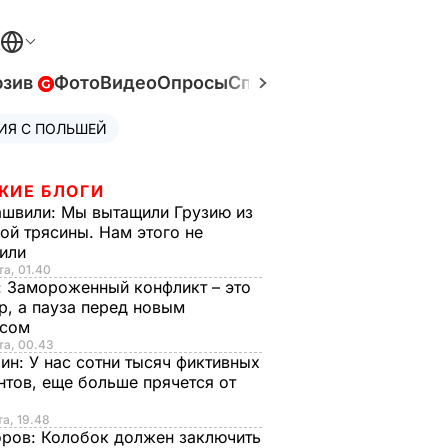
юзив
Фото
Видео
Опросы
Спецпроекты
Война в У
ИЯ С ПОЛЬШЕЙ
ЖИЕ БЛОГИ
ашвили:
Мы вытащили Грузию из
ой трясины. Нам этого не
тили
та, 01.40
:
Замороженный конфликт – это
р, а пауза перед новым
исом
та, 00.43
рин:
У нас сотни тысяч фиктивных
нтов, еще больше прячется от
та, 19.48
оров:
Колобок должен заключить