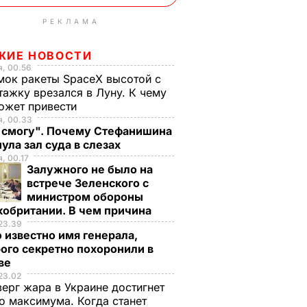
РЕКЛАМА
ЖИЕ НОВОСТИ
, 00.56
ок ракеты SpaceX высотой с
тажку врезался в Луну. К чему
ожет привести
я, 00.33
е смогу". Почему Стефанишина
ула зал суда в слезах
, 00.17
Залужного не было на
встрече Зеленского с
министром обороны
кобритании. В чем причина
23.39
 известно имя генерала,
ого секретно похоронили в
ве
23.02
верг жара в Украине достигнет
о максимума. Когда станет