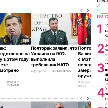
РосСМ
ПОП
1
"
т
к
2
В
ак:
Полторак заявил, что
Полторак в
в
едственно на
Украина на 90%
Вашингтоне 
г
у в этом году
выполнила
с Мэттисом
3
"
ете
требования НАТО
передачу
д
смотрено
американско
4 февраля, 09.45
ПОЛИТИКА
и
оружия
Д
3 февраля,
ВОЙНА В
ВОЙ
УКРАИНЕ
УКР
02.59
4
В
р
х