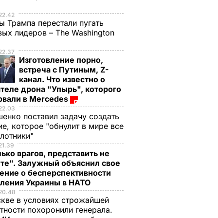
е
22.42
ы Трампа перестали пугать
ых лидеров – The Washington
22.37
Изготовление порно,
встреча с Путиным, Z-
канал. Что известно о
теле дрона "Упырь", которого
рвали в Mercedes
22.03
енко поставил задачу создать
е, которое "обнулит в мире все
илотники"
21.39
ько врагов, представить не
те". Залужный объяснил свое
ение о бесперспективности
пления Украины в НАТО
20.48
кве в условиях строжайшей
тности похоронили генерала.