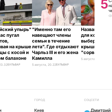
5
С
н
ч
йский упырь"
"Именно там его
Названа лучш
час пугал
навещают члены
для консерва
тов,
семьи в течение
выберите ее –
ивая на крыше
лета". Где отдыхают
крышки на ба
цы с косой и
Чарльз III и его жена
"сорвет"
ом балахоне
Камилла
5 августа, 19.34
БУЛ
23.32
БУЛЬВАР
5 августа, 20.22
БУЛЬВАР
ГОРОД
СОЦСЕТИ
и
Киев
Дмитрий