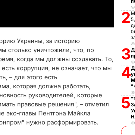
п
a
2
М
y
5
д
б
V
з
торию Украины, за историю
i
3
ы столько уничтожили, что, по
Д
п
емя, когда мы должны создавать. То,
d
4
м есть коррупция, не означает, что мы
Д
e
у
ь, – для этого есть
М
ма, которая должна работать,
"
o
иновность руководителей, которые
5
"
имать правовые решения", – отметил
З
У
ие экс-главы Пентгона Майкла
Н
ронпром" нужно расформировать.