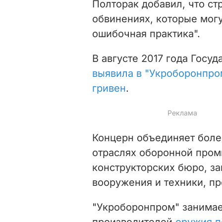
Полторак добавил, что ст
обвинениях, которые могу
ошибочная практика".
В августе 2017 года Госу
выявила в "Укроборонпро
гривен
.
Концерн объединяет боле
отраслях оборонной пром
конструкторских бюро, з
вооружения и техники, п
"Укроборонпром" занимае
производителей
оружия п