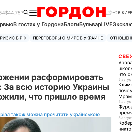
54
$44.75
+26 КИЕ
ервью
В гостях у Гордона
Блоги
Бульвар
LIVE
Экскл
РИЗИС В РФ
ПЕРЕГОВОРЫ О МИРЕ В УКРАИНЕ
ОТНОШЕН
СВЕ
Яров
школь
что о
ложении расформировать
5 август
Клим
 За всю историю Украины
почем
ожили, что пришло время
Мрам
5 август
Фурс
время
ріал також можна прочитати українською
5 авгус
Кобе
никто