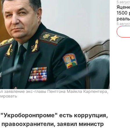
5 авгус
Яцен
1500 
реал
5 авгус
л заявление экс-главы Пентгона Майкла Карпентера,
мировать
 в "Укроборонпроме" есть коррупция,
 правоохранители, заявил министр