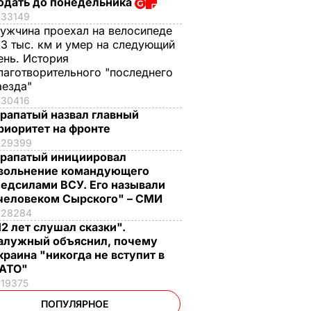
одать до понедельника
33149
ужчина проехал на велосипеде
,3 тыс. км и умер на следующий
ень. История
лаготворительного "последнего
аезда"
30416
рапатый назвал главный
риоритет на фронте
29399
рапатый инициировал
вольнение командующего
едсилами ВСУ. Его называли
человеком Сырского" – СМИ
28284
12 лет слушал сказки".
алужный объяснил, почему
краина "никогда не вступит в
АТО"
19375
ПОПУЛЯРНОЕ