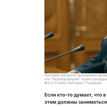
Полторак (на фото) прокомментирова
что "Укроборонпром" нужно расфор
Фото: Степан Полторак / Facebook
Если кто-то думает, что
этим должны заниматься