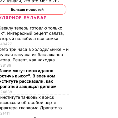
И узнали, кто это мог быть
Больше новостей
УЛЯРНОЕ БУЛЬВАР
Свеклу теперь готовлю только
ак". Интересный рецепт салата,
оторый полюбила вся семья
48427
сего три часа в холодильнике – и
кусная закуска из баклажанов
обсудил
отова. Рецепт, как находка
38189
Такие могут неожиданно
остичь высот". В военном
го
нституте рассказали, как
рапатый защищал диплом
НА В
24638
АИНЕ
 институте танковых войск
ассказали об особой черте
арактера главкома Драпатого
21411