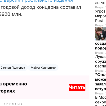
легч
у годовой доход концерна составил
Вчера, 
Угроз
 $920 млн.
миров
Post
Вчера, 
созда
подо
Вчера, 
Лукаш
оружи
бесп
Степан Полторак
Майкл Карпентер
Вчера, 
"Стол
може
а временно
заявл
Читать
всту
ториях
Вчера, 
В Мос
секре
РЕКЛАМА