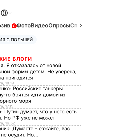
В
юзив
Фото
Видео
Опросы
Спецпроекты
Война в У
ИЯ С ПОЛЬШЕЙ
ЖИЕ БЛОГИ
ая:
Я отказалась от новой
ной формы детям. Не уверена,
на пригодится
а, 18.19
енко:
Российские танкеры
у-то боятся идти домой из
орного моря
а, 17.15
а:
Путин думает, что у него есть
. Но РФ уже не может
та, 16.52
рник:
Думаете – езжайте, вас
 не осудит. Но...