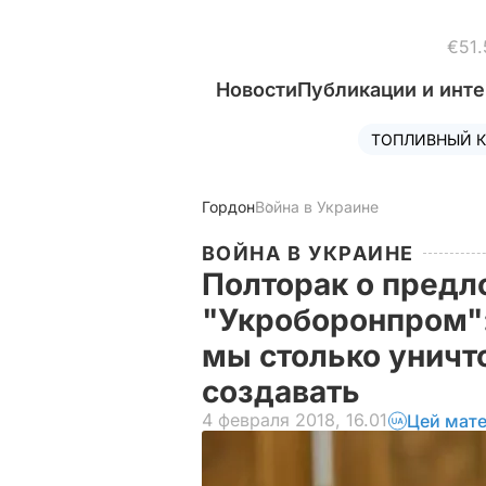
€51.
Новости
Публикации и инт
ТОПЛИВНЫЙ К
Гордон
Война в Украине
ВОЙНА В УКРАИНЕ
Полторак о пред
"Укроборонпром":
мы столько уничт
создавать
4 февраля 2018, 16.01
Цей мате