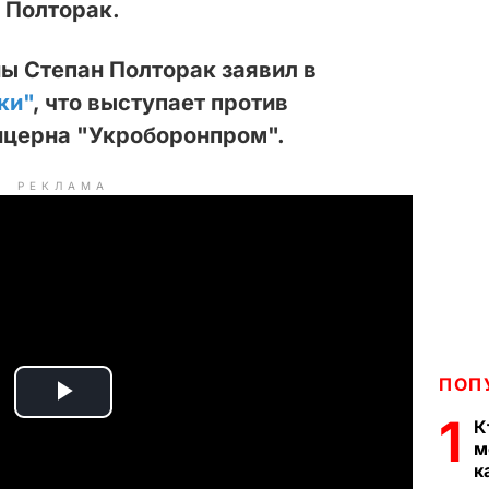
 Полторак.
ы Степан Полторак заявил в
ки"
, что выступает против
церна "Укроборонпром".
РЕКЛАМА
ПОП
P
1
К
м
l
к