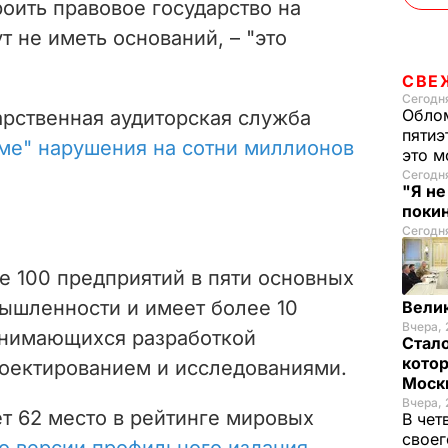
роить правовое государство на
т не иметь оснований, – "это
СВЕ
Сегодня
Облом
дарственная аудиторская служба
пятиэ
ме" нарушения на сотни миллионов
это м
Сегодн
"Я н
покин
Сегодня
е 100 предприятий в пяти основных
ышленности и имеет более 10
Вели
Вчера, 
анимающихся разработкой
Стало
котор
роектированием и исследованиями.
Моск
Вчера, 
т 62 место в рейтинге мировых
В чет
своег
о версии профильного издания