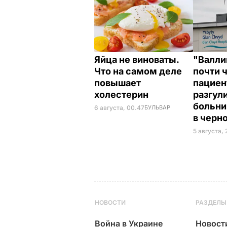
Яйца не виноваты.
"Валли
Что на самом деле
почти 
повышает
пациен
холестерин
разгул
больни
6 августа, 00.47
БУЛЬВАР
в черн
5 августа, 
НОВОСТИ
РАЗДЕЛЫ
Война в Украине
Новост