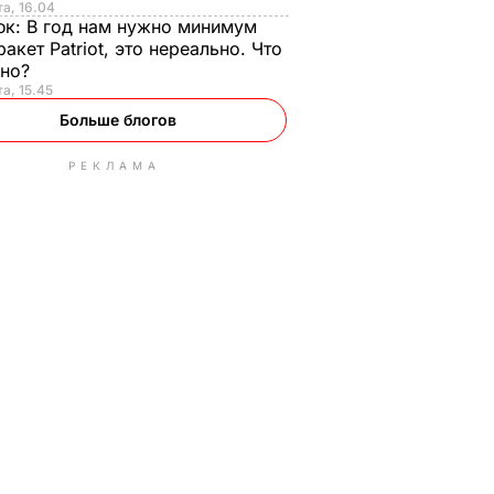
та, 16.04
юк:
В год нам нужно минимум
ракет Patriot, это нереально. Что
ьно?
та, 15.45
Больше блогов
РЕКЛАМА