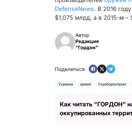
DefenseNews
. В 2016 год
$1,075 млрд, а в 2015-м –
Автор
Редакция
"Гордон"
Поделиться
Украина
армия
Укроборонпром
Как читать ”ГОРДОН” н
оккупированных терри