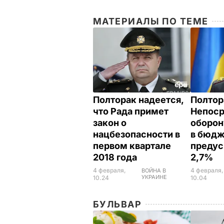
МАТЕРИАЛЫ ПО ТЕМЕ
Полторак надеется,
Полтор
что Рада примет
Непоср
закон о
оборон
нацбезопасности в
в бюдж
первом квартале
преду
2018 года
2,7%
4 февраля,
4 февраля,
ВОЙНА В
УКРАИНЕ
10.24
10.04
БУЛЬВАР