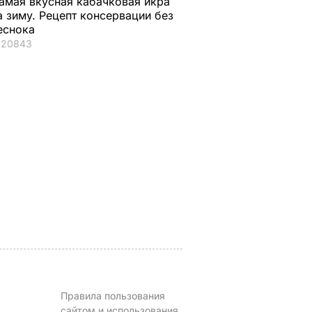
амая вкусная кабачковая икра
а зиму. Рецепт консервации без
еснока
20843
ая соль
Мария Бурмака: Нам
Нежные
ции,
говорят, что будет
бельгийские вафли
 и
тяжелая зима, и я не
из кисломолочного
нках не
знаю, что делать,
сыра – идеальны д
потому что мне
чаепития. Рецепт с
некуда ехать
точными
ЬВАР
пропорциями
5 августа, 17.46
БУЛЬВАР
5 августа, 16.49
БУЛЬВАР
Правила пользования
сайтом и использования