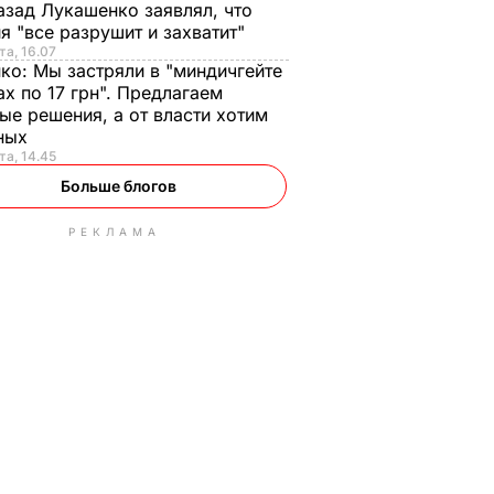
азад Лукашенко заявлял, что
я "все разрушит и захватит"
та, 16.07
нко:
Мы застряли в "миндичгейте
ах по 17 грн". Предлагаем
ые решения, а от власти хотим
ных
та, 14.45
Больше блогов
РЕКЛАМА