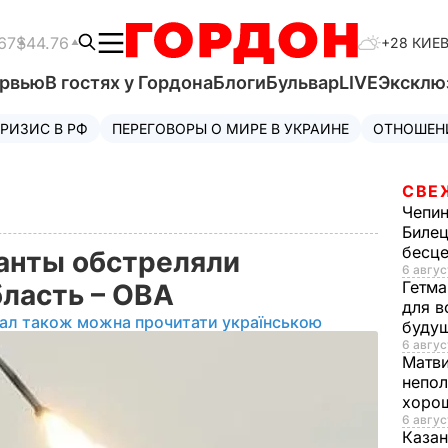
67
$44.76
+28 КИЕ
ервью
В гостях у Гордона
Блоги
Бульвар
LIVE
Эксклю
РИЗИС В РФ
ПЕРЕГОВОРЫ О МИРЕ В УКРАИНЕ
ОТНОШЕН
СВЕ
Чепи
Билец
бесц
анты обстреляли
6 авгус
Гетма
бласть – ОВА
для в
іал також можна прочитати українською
буду
6 авгус
Матв
непол
хорош
6 авгус
Казан