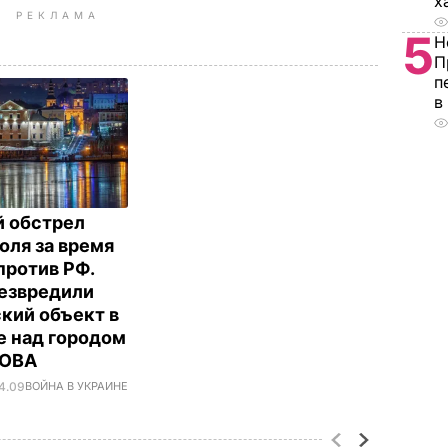
х
РЕКЛАМА
5
Н
П
п
в
 обстрел
оля за время
против РФ.
езвредили
кий объект в
е над городом
а ОВА
14.09
ВОЙНА В УКРАИНЕ