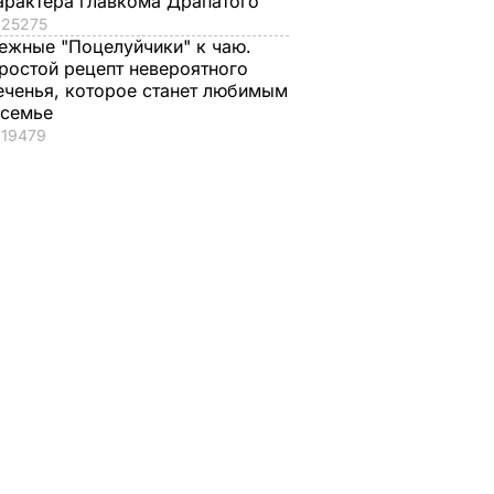
арактера главкома Драпатого
25275
ежные "Поцелуйчики" к чаю.
ростой рецепт невероятного
еченья, которое станет любимым
 семье
19479