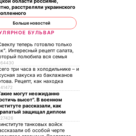
кой области россияне,
тно, расстреляли украинского
нопленного
Больше новостей
УЛЯРНОЕ БУЛЬВАР
Свеклу теперь готовлю только
ак". Интересный рецепт салата,
оторый полюбила вся семья
64430
сего три часа в холодильнике – и
кусная закуска из баклажанов
отова. Рецепт, как находка
41472
Такие могут неожиданно
остичь высот". В военном
нституте рассказали, как
рапатый защищал диплом
27426
 институте танковых войск
ассказали об особой черте