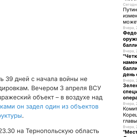
Сегодня
Путин
измен
може
Вчера, 
Федо
оруж
балл
Вчера, 
"Четк
намек
балли
день 
ь 39 дней с начала войны не
Вчера, 
Зеле
дировкам. Вечером 3 апреля ВСУ
спец
ражеский объект – в воздухе над
опера
Вчера, 
ками он задел один из объектов
Комит
Корец
руктуры
.
глав
Вчера, 
23.30 на Тернопольскую область
"Мест