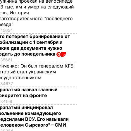
ужчина проехал на велосипеде
,3 тыс. км и умер на следующий
ень. История
лаготворительного "последнего
аезда"
45654
то потеряет бронирование от
обилизации с 1 сентября и
акие два документа нужно
одать до понедельника
35661
инченко:
Он был генералом КГБ,
оторый стал украинским
осударственником
34677
рапатый назвал главный
риоритет на фронте
34159
рапатый инициировал
вольнение командующего
едсилами ВСУ. Его называли
человеком Сырского" – СМИ
29954