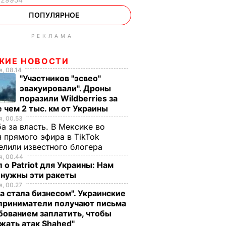
ПОПУЛЯРНОЕ
РЕКЛАМА
ЖИЕ НОВОСТИ
, 08.14
"Участников "эсвео"
эвакуировали". Дроны
поразили Wildberries за
 чем 2 тыс. км от Украины
, 00.53
а за власть. В Мексике во
 прямого эфира в TikTok
елили известного блогера
, 00.44
 о Patriot для Украины: Нам
 нужны эти ракеты
, 00.27
а стала бизнесом". Украинские
приниматели получают письма
бованием заплатить, чтобы
жать атак Shahed"