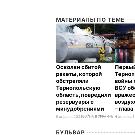
МАТЕРИАЛЫ ПО ТЕМЕ
Осколки сбитой
Первый
ракеты, которой
Терноп
обстреляли
войны 
Тернопольскую
ВСУ об
область, повредили
вражес
резервуары с
воздух
минудобрениями
– глав
5 апреля, 20.11
ВОЙНА В УКРАИНЕ
4 апреля, 
БУЛЬВАР