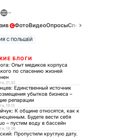
В
зив
Фото
Видео
Опросы
Спецпроекты
Война в Ук
ИЯ С ПОЛЬШЕЙ
ЖИЕ БЛОГИ
нога:
Опыт медиков корпуса
кого по спасению жизней
енен
та, 21.32
нцев:
Единственный источник
озмещения убытков бизнеса –
щие репарации
та, 19.15
ийчук:
К общине относятся, как к
ноценным. Будете вести себя
о – пустим воду в бассейн
та, 16.26
ский:
Пропустили круглую дату.