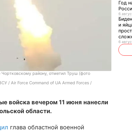
Год н
Росси
6 авгус
Биде
и яйц
прост
слож
6 авгус
 Чортковскому району, отметил Труш (фото
СУ / Air Force Command of UA Armed Forces /
ые войска вечером 11 июня нанесли
ольской области.
щил
глава областной военной