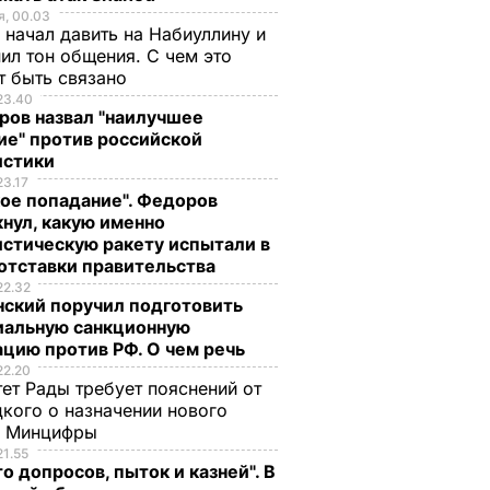
, 00.03
 начал давить на Набиуллину и
ил тон общения. С чем это
т быть связано
23.40
ров назвал "наилучшее
ие" против российской
истики
23.17
ое попадание". Федоров
нул, какую именно
стическую ракету испытали в
отставки правительства
22.32
нский поручил подготовить
иальную санкционную
цию против РФ. О чем речь
22.20
ет Рады требует пояснений от
кого о назначении нового
ы Минцифры
21.55
о допросов, пыток и казней". В