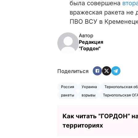
была совершена
втор
вражеская ракета не 
ПВО ВСУ в Кременецк
Автор
Редакция
"Гордон"
Поделиться
Россия
Украина
Тернопольская об
ракеты
взрывы
Тернопольская ОГ
Как читать ”ГОРДОН” н
территориях