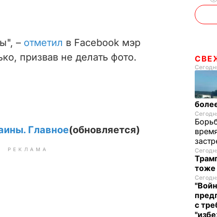
ы", –
отметил
в Facebook мэр
о, призвав не делать фото.
СВЕ
Сегодня
более
Сегодня
Борьб
аины. Главное
(обновляется)
время
застр
РЕКЛАМА
Сегодня
Трамп
тоже
Сегодня
"Войн
пред
с тре
"избе