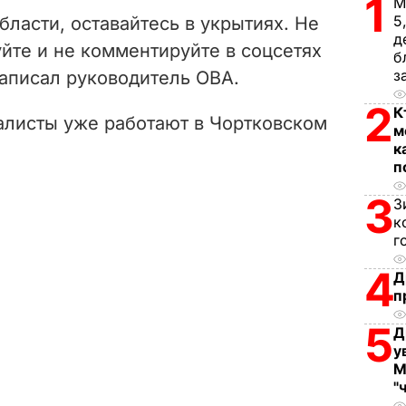
V
1
М
5
ласти, оставайтесь в укрытиях. Не
i
д
йте и не комментируйте в соцсетях
б
з
написал руководитель ОВА.
d
2
К
e
иалисты уже работают в Чортковском
м
к
o
п
3
З
к
г
4
Д
п
5
Д
у
М
"