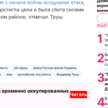
Донец
ая с начала войны воздушная атака
,
вероя
достигла цели и была сбита силами
воен
ом районе, отмечал Труш.
ПОП
1
"
т
к
2
В
в
г
ласть
обстрелы
война России против Украины
3
"
А
мэр
российские оккупанты
Владимир Труш
д
и
Д
а временно оккупированных
Читать
4
В
р