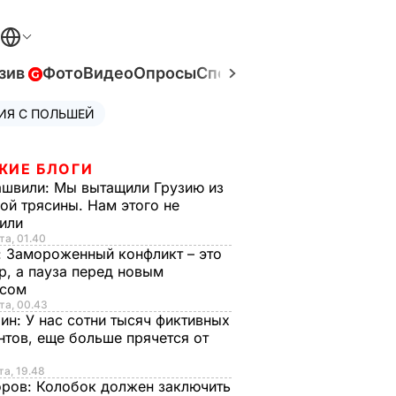
зив
Фото
Видео
Опросы
Спецпроекты
Война в Ук
ИЯ С ПОЛЬШЕЙ
ЖИЕ БЛОГИ
ашвили:
Мы вытащили Грузию из
ой трясины. Нам этого не
тили
та, 01.40
:
Замороженный конфликт – это
р, а пауза перед новым
исом
та, 00.43
рин:
У нас сотни тысяч фиктивных
нтов, еще больше прячется от
та, 19.48
оров:
Колобок должен заключить