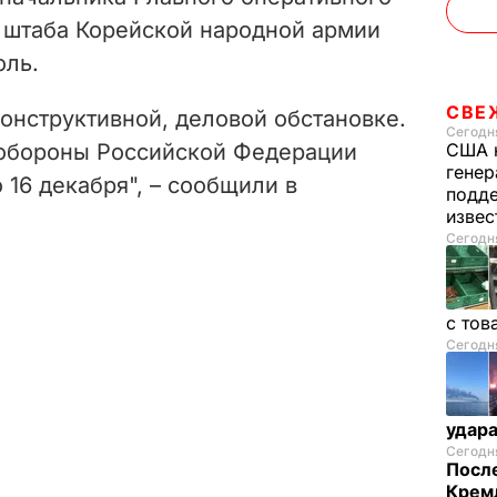
 штаба Корейской народной армии
оль.
СВЕ
онструктивной, деловой обстановке.
Сегодня
 обороны Российской Федерации
США 
генер
 16 декабря", – сообщили в
подде
изве
Сегодня
с тов
Сегодня
удар
Сегодня
После
Кремл