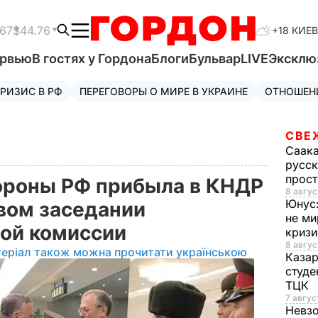
.67
$44.76
+18 КИЕВ
ервью
В гостях у Гордона
Блоги
Бульвар
LIVE
Эксклю
РИЗИС В РФ
ПЕРЕГОВОРЫ О МИРЕ В УКРАИНЕ
ОТНОШЕН
СВЕ
Саак
русск
прос
ороны РФ прибыла в КНДР
8 авгус
Юнус
рвом заседании
не ми
ной комиссии
криз
8 авгус
теріал також можна прочитати українською
Каза
студе
ТЦК
7 авгус
Невз