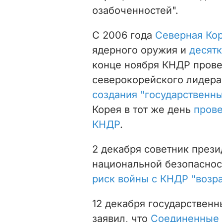
озабоченностей".
С 2006 года
Северная Кор
ядерного оружия и
десятк
конце ноября КНДР провел
северокорейского лидера
создания "государственн
Корея в тот же день
прове
КНДР
.
2 декабря советник през
национальной безопасно
риск войны с КНДР "возр
12 декабря государствен
заявил, что
Соединенные 