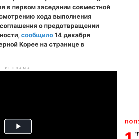
ия в первом заседании совместной
ссмотрению хода выполнения
соглашения о предотвращении
ности,
сообщило
14 декабря
ерной Корее на странице в
РЕКЛАМА
ПОП
P
1
"