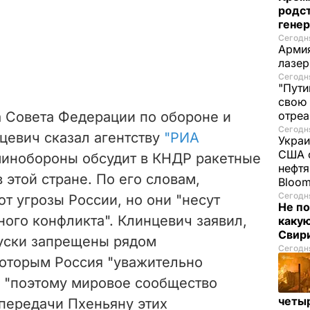
родс
гене
Сегодня
Армия
лазе
Сегодня
"Пути
свою 
 Совета Федерации по обороне и
отреа
Сегодня
цевич сказал агентству
"РИА
Украи
США о
 минобороны обсудит в КНДР ракетные
нефтя
 этой стране. По его словам,
Bloo
Сегодня
т угрозы России, но они "несут
Не по
ого конфликта". Клинцевич заявил,
каку
Свир
уски запрещены рядом
Сегодня
оторым Россия "уважительно
 "п
оэтому мировое сообщество
четы
 передачи Пхеньяну этих