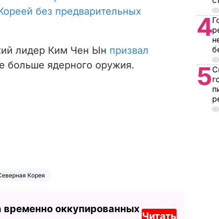
с
Кореей без предварительных
4
Г
р
н
кий лидер Ким Чен Ын
призвал
б
 больше ядерного оружия.
5
С
г
п
р
Северная Корея
а временно оккупированных
Читать