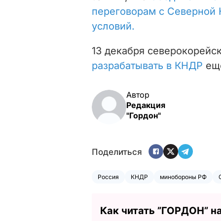
переговорам с Северной 
условий.
13 декабря северокорейс
разрабатывать в КНДР
еще
Автор
Редакция
"Гордон"
Поделиться
Россия
КНДР
минобороны РФ
Как читать ”ГОРДОН” н