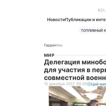
€51
Новости
Публикации и инт
ТОПЛИВНЫЙ К
Гордон
Мир
МИР
Делегация миноб
для участия в пе
совместной воен
15 декабря 2017, 00.05
Цей ма