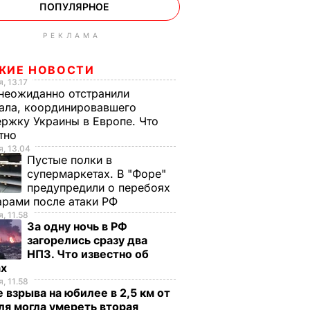
ПОПУЛЯРНОЕ
РЕКЛАМА
ЖИЕ НОВОСТИ
, 13.17
неожиданно отстранили
ала, координировавшего
ржку Украины в Европе. Что
стно
, 13.04
Пустые полки в
супермаркетах. В "Форе"
предупредили о перебоях
арами после атаки РФ
, 11.58
За одну ночь в РФ
загорелись сразу два
НПЗ. Что известно об
ах
, 11.58
 взрыва на юбилее в 2,5 км от
я могла умереть вторая