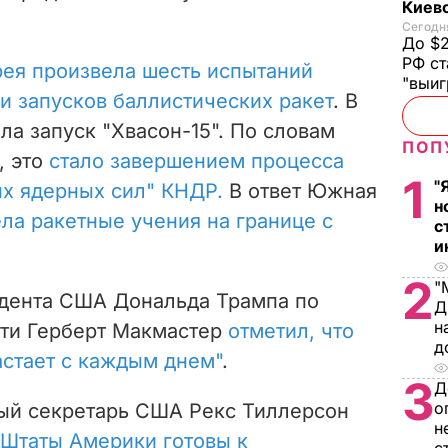
Киев
Сегодня
До $2
РФ ст
ея произвела шесть испытаний
"выи
и запусков баллистических ракет
.
В
а запуск "Хвасон-15". По словам
ПОП
, это
стало завершением процесса
1
"
ых ядерных сил" КНДР.
В ответ Южная
н
ла ракетные учения на границе с
с
и
2
"
идента США Дональда Трампа по
Д
н
сти Герберт Макмастер
отметил, что
д
астает с каждым днем"
.
3
Д
о
ный секретарь США Рекс Тиллерсон
н
Штаты Америки готовы к