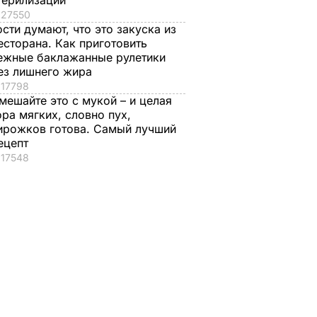
терилизации
27550
ости думают, что это закуска из
есторана. Как приготовить
ежные баклажанные рулетики
ез лишнего жира
17798
мешайте это с мукой – и целая
ора мягких, словно пух,
ирожков готова. Самый лучший
ецепт
17548