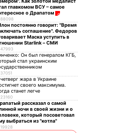
омером". Как золотой медалист
тал главкомом ВСУ – самое
нтересное о Драпатом
88098
Илон постоянно говорит: "Время
аключать соглашение". Федоров
говаривает Маска уступить в
тношении Starlink – СМИ
47993
инченко:
Он был генералом КГБ,
оторый стал украинским
осударственником
37051
 четверг жара в Украине
остигнет своего максимума.
огда станет легче
23160
рапатый рассказал о самой
линной ночи в своей жизни и о
еловеке, который посоветовал
му выбраться из "котла"
19928