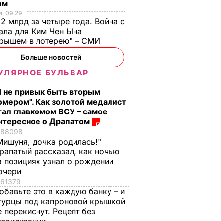
ом
, 09.29
2 млрд за четыре года. Война с
ала для Ким Чен Ына
грышем в лотерею" – СМИ
Больше новостей
УЛЯРНОЕ БУЛЬВАР
Я не привык быть вторым
омером". Как золотой медалист
тал главкомом ВСУ – самое
нтересное о Драпатом
88098
Мишуня, дочка родилась!"
рапатый рассказал, как ночью
а позициях узнал о рождении
очери
61379
обавьте это в каждую банку – и
гурцы под капроновой крышкой
е перекиснут. Рецепт без