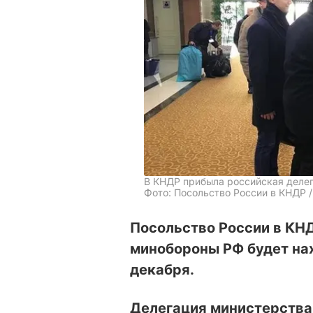
В КНДР прибыла российская деле
Фото: Посольство России в КНДР / 
Посольство России в КНД
минобороны РФ будет нах
декабря.
Делегация министерства