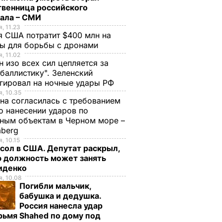
твенница российского
рала – СМИ
, 11.23
 США потратит $400 млн на
ры для борьбы с дронами
, 11.02
н изо всех сил цепляется за
баллистику". Зеленский
гировал на ночные удары РФ
, 10.35
на согласилась с требованием
 нанесении ударов по
ным объектам в Черном море –
mberg
, 10.15
сол в США. Депутат раскрыл,
ю должность может занять
иденко
, 10.08
Погибли мальчик,
бабушка и дедушка.
Россия нанесла удар
рьмя Shahed по дому под