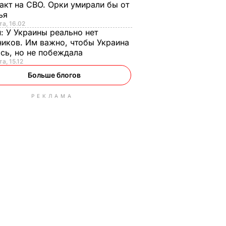
акт на СВО. Орки умирали бы от
тья
та, 16.02
н:
У Украины реально нет
иков. Им важно, чтобы Украина
сь, но не побеждала
а, 15.12
Больше блогов
РЕКЛАМА