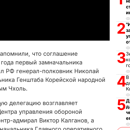
н
l
с
и
a
2
"
з
y
у
о
V
3
напомнили, что соглашение
З
i
к
5 года первый замначальника
г
л РФ генерал-полковник Николай
d
4
В
ьника Генштаба Корейской народной
д
e
ым Чхоль.
К
o
5
Д
кую делегацию возглавляет
д
Центра управления обороной
ч
е
нтр-адмирал Виктор Калганов, а
 начальника Главного оперативного