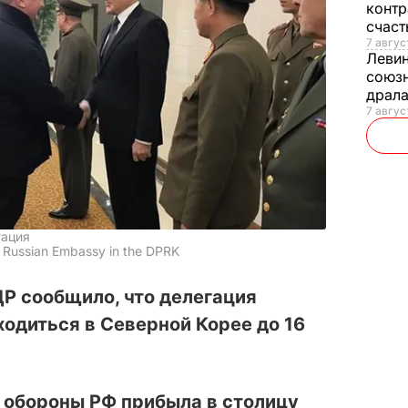
контр
счас
7 авгус
Леви
союзн
драла
7 август
гация
Russian Embassy in the DPRK
Р сообщило, что делегация
одиться в Северной Корее до 16
 обороны РФ прибыла в столицу