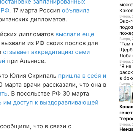
иостановке запланированных
может
 РФ
. 17 марта Россия
объявила
Како
Вчера, 
ританских дипломатов.
Экс-г
подоз
поже
ийских дипломатов
выслали еще
Вчера, 
н вызвали из РФ своих послов для
"Там 
Щерба
е
отзывает аккредитацию семи
Лоба
ей
при Альянсе.
Вчера, 
"Я не
расск
 что Юлия Скрипаль
пришла в себя и
в бо
30 марта врачи рассказали, что она в
Вчера, 
ить
. В посольстве РФ 30 марта
ь им доступ к выздоравливающей
Кова
генет
"гер
Вчера, 
сообщили, что в связи с
Неиз