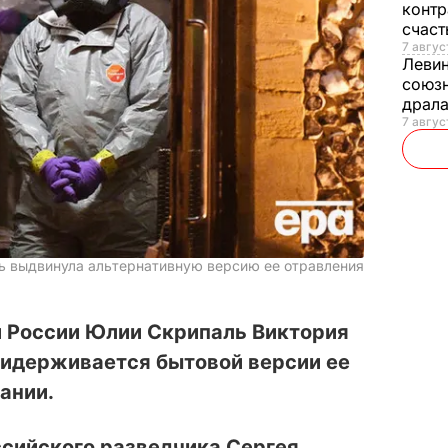
контр
счас
7 авгус
Леви
союзн
драла
7 август
 выдвинула альтернативную версию ее отравления
 России Юлии Скрипаль Виктория
ридерживается бытовой версии ее
ании.
сийского разведчика Сергея