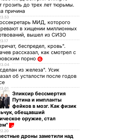
 грозить до трех лет тюрьмы.
ва причина
23.53
оссекретарь МИД, которого
ревают в хищении миллионных
ртвований, вышел из СИЗО
23.17
кричат, беспредел, кровь".
чев рассказал, как смотрел с
новским порно
23.04
 сделан из железа". Усик
азал об усталости после годов
ксе
23.01
Эликсир бессмертия
Путина и импланты
фейков в мозг. Как физик
льчук, обещавший
ическое оружие, стал
оем"
22.20
вестные дроны заметили над