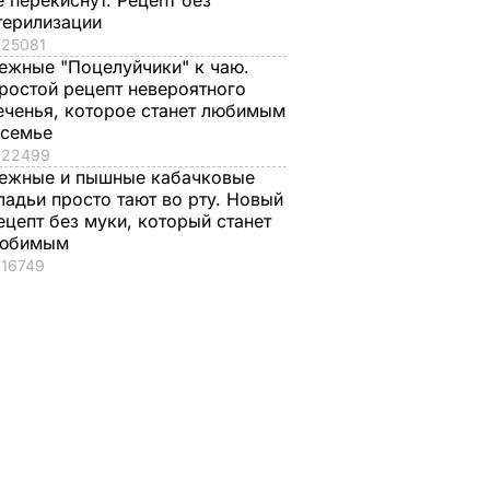
е перекиснут. Рецепт без
терилизации
25081
ежные "Поцелуйчики" к чаю.
ростой рецепт невероятного
еченья, которое станет любимым
 семье
22499
ежные и пышные кабачковые
ладьи просто тают во рту. Новый
ецепт без муки, который станет
юбимым
16749
итают,
СМИ сообщили о
Посол РФ в
ению
новой версии в деле
Великобритании
ичастен
Скрипаля: "Новичок"
назвал дело
мог быть в гречке,
Скрипаля
ии
которую привезли
провокацией
знакомые из России
Лондона
2 апреля, 12.07
МИР
1 апреля, 17.52
МИР