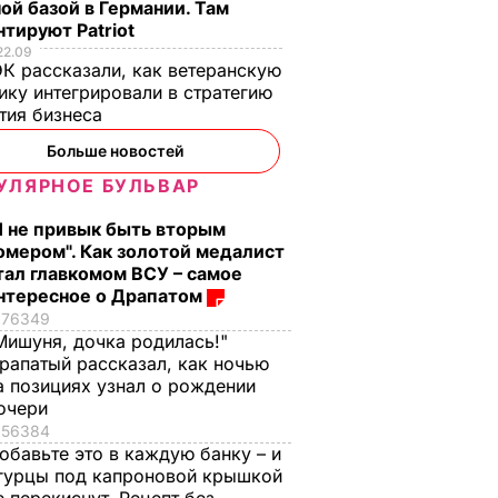
ой базой в Германии. Там
тируют Patriot
22.09
К рассказали, как ветеранскую
ику интегрировали в стратегию
тия бизнеса
Больше новостей
УЛЯРНОЕ БУЛЬВАР
Я не привык быть вторым
омером". Как золотой медалист
тал главкомом ВСУ – самое
нтересное о Драпатом
76349
Мишуня, дочка родилась!"
рапатый рассказал, как ночью
а позициях узнал о рождении
очери
56384
обавьте это в каждую банку – и
гурцы под капроновой крышкой