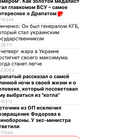
омером". Как золотой медалист
тал главкомом ВСУ – самое
нтересное о Драпатом
76349
инченко:
Он был генералом КГБ,
оторый стал украинским
осударственником
36711
 четверг жара в Украине
остигнет своего максимума.
огда станет легче
23084
рапатый рассказал о самой
линной ночи в своей жизни и о
еловеке, который посоветовал
му выбраться из "котла"
18312
сточник из ОП исключил
озвращение Федорова в
инобороны. У экс-министра
тветили
17844