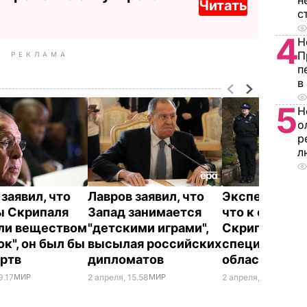
н
Читать
с
4
Н
П
РЕКЛАМА
п
в
5
Н
о
р
л
заявил, что
Лавров заявил, что
Эксперты сч
ы Скрипаля
Запад занимается
что к отравл
ли веществом
"детскими играми",
Скрипаля пр
ок", он был бы
высылая российских
специалист в
ертв
дипломатов
области хим
9.17
МИР
2 апреля, 15.58
МИР
2 апреля, 14.08
МИР