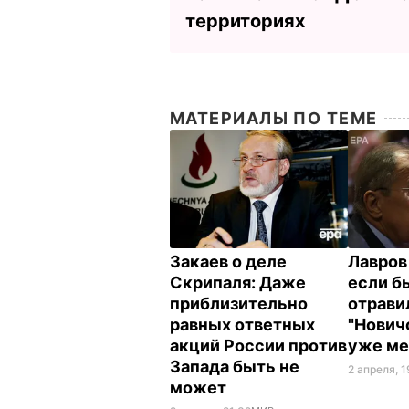
территориях
МАТЕРИАЛЫ ПО ТЕМЕ
Закаев о деле
Лавров 
Скрипаля: Даже
если б
приблизительно
отрави
равных ответных
"Нович
акций России против
уже м
Запада быть не
2 апреля, 1
может