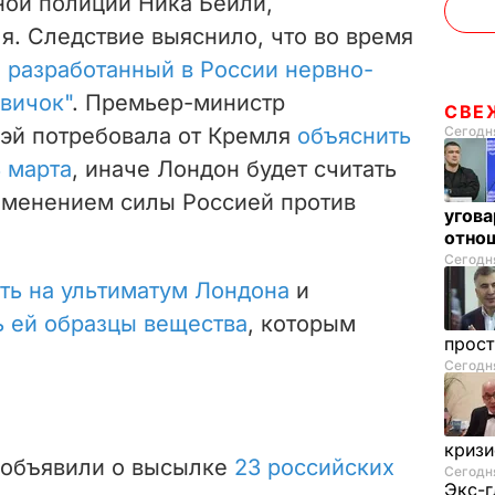
ной полиции Ника Бейли,
ля.
Следствие выяснило, что во время
 разработанный в России нервно-
вичок"
. Премьер-министр
СВЕ
Сегодня
эй потребовала от Кремля
объяснить
 марта
, иначе Лондон будет считать
именением силы Россией против
угова
отнош
Сегодня
ть на ультиматум Лондона
и
ь ей образцы вещества
, которым
прос
Сегодня
криз
и объявили о высылке
23 российских
Сегодня
Экс-г