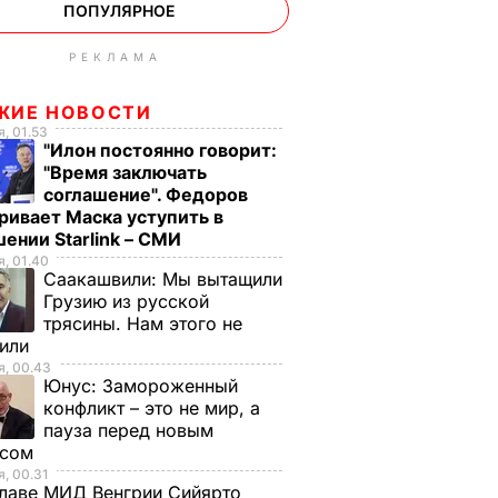
ПОПУЛЯРНОЕ
РЕКЛАМА
ЖИЕ НОВОСТИ
, 01.53
"Илон постоянно говорит:
"Время заключать
соглашение". Федоров
ривает Маска уступить в
ении Starlink – СМИ
, 01.40
Саакашвили:
Мы вытащили
Грузию из русской
трясины. Нам этого не
тили
, 00.43
Юнус:
Замороженный
конфликт – это не мир, а
пауза перед новым
исом
, 00.31
лаве МИД Венгрии Сийярто