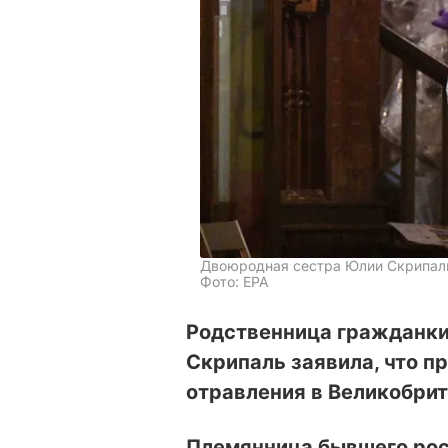
Двоюродная сестра Юлии Скрипаль
Фото: ЕРА
Родственница гражданки
Скрипаль заявила, что п
отравления в Великобрит
Племянница
бывшего рос