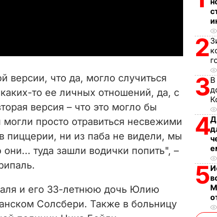
l
н
с
a
и
2
З
y
к
г
V
3
 версии, что да, могло случиться
В
i
д
 каких-то ее личных отношений, да, с
К
торая версия – что это могло бы
d
4
Д
и могли просто отравиться несвежими
д
e
в пиццерии, ни из паба не видели, мы
ч
е
они... туда зашли водички попить", –
o
рипаль.
5
И
в
М
паля и его 33-летнюю дочь Юлию
о
анском Солсбери.
Также в больницу