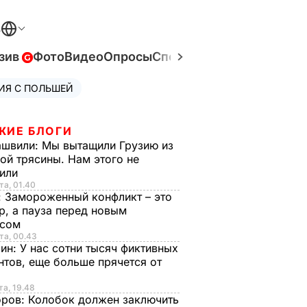
В
зив
Фото
Видео
Опросы
Спецпроекты
Война в Ук
ИЯ С ПОЛЬШЕЙ
ЖИЕ БЛОГИ
ашвили:
Мы вытащили Грузию из
ой трясины. Нам этого не
тили
та, 01.40
:
Замороженный конфликт – это
р, а пауза перед новым
исом
та, 00.43
рин:
У нас сотни тысяч фиктивных
нтов, еще больше прячется от
та, 19.48
оров:
Колобок должен заключить