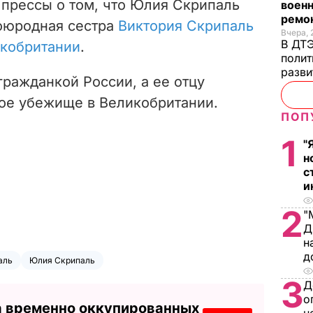
прессы о том, что Юлия Скрипаль
военн
ремон
воюродная сестра
Виктория Скрипаль
Вчера, 
В ДТЭ
икобритании
.
полит
разви
ражданкой России, а ее отцу
ое убежище в Великобритании.
ПОП
1
"
н
с
и
2
"
Д
н
д
аль
Юлия Скрипаль
3
Д
о
а временно оккупированных