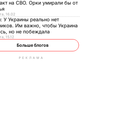
акт на СВО. Орки умирали бы от
тья
та, 16.02
н:
У Украины реально нет
иков. Им важно, чтобы Украина
сь, но не побеждала
а, 15.12
Больше блогов
РЕКЛАМА