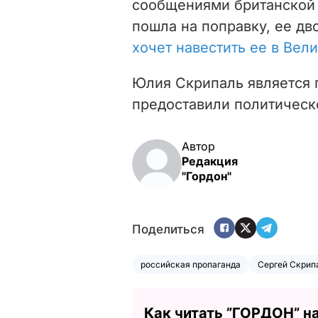
сообщениями британской 
пошла на поправку, ее д
хочет навестить ее в Вел
Юлия Скрипаль является г
предоставили политическ
Автор
Редакция
"Гордон"
Поделиться
российская пропаганда
Сергей Скрип
Как читать ”ГОРДОН” н