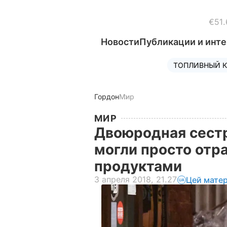
€51.
Новости
Публикации и инт
ТОПЛИВНЫЙ К
Гордон
Мир
МИР
Двоюродная сест
могли просто отр
продуктами
3 апреля 2018, 21.27
Цей матер