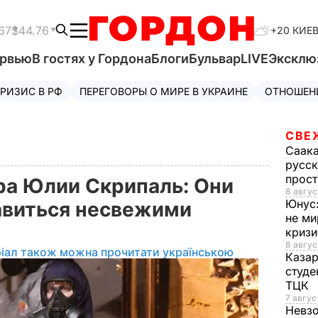
67
$44.76
+20 КИЕ
ервью
В гостях у Гордона
Блоги
Бульвар
LIVE
Эксклю
РИЗИС В РФ
ПЕРЕГОВОРЫ О МИРЕ В УКРАИНЕ
ОТНОШЕН
СВЕ
Саак
русск
прос
ра Юлии Скрипаль: Они
8 авгус
Юнус
авиться несвежими
не ми
криз
8 авгус
іал також можна прочитати українською
Каза
студе
ТЦК
7 авгус
Невз