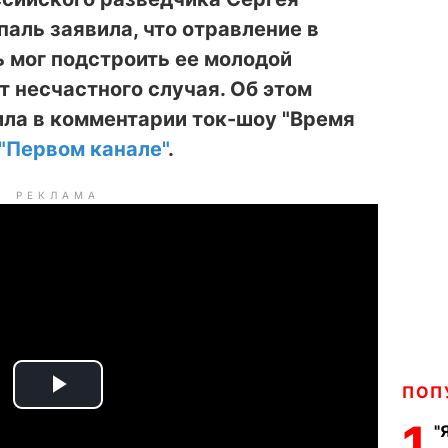
аль заявила, что
отравление в
 мог подстроить ее молодой
т несчастного случая. Об этом
ила в комментарии ток-шоу "Время
"Первом канале"
.
РЕКЛАМА
ПОП
P
1
"