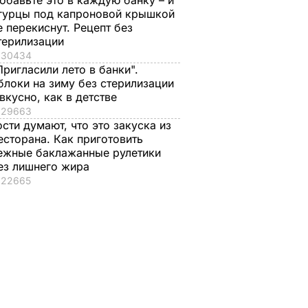
обавьте это в каждую банку – и
гурцы под капроновой крышкой
е перекиснут. Рецепт без
терилизации
30434
Пригласили лето в банки".
блоки на зиму без стерилизации
 вкусно, как в детстве
29663
ости думают, что это закуска из
есторана. Как приготовить
ежные баклажанные рулетики
ез лишнего жира
22665