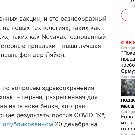
енных вакцин, и это разнообразный
 на новых технологиях, таких как
ких, таких как Novavax, основанный
СВЕ
устерные прививки – наша лучшая
Сегодня
"Пока
аписала фон дер Ляйен.
повед
требо
Орму
Сегодня
 по вопросам здравоохранения
ovid – первая, разрешенная для
подве
на на основе белка, которая
масш
Сегодня
щие результаты против COVID-19",
Болга
из-за
,
опубликованном
20 декабря на
взорв
Сегодн