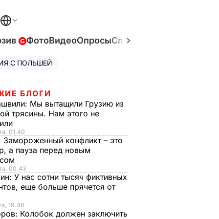
юзив
Фото
Видео
Опросы
Спецпроекты
Война в У
ИЯ С ПОЛЬШЕЙ
ЖИЕ БЛОГИ
ашвили:
Мы вытащили Грузию из
ой трясины. Нам этого не
тили
та, 01.40
:
Замороженный конфликт – это
р, а пауза перед новым
исом
та, 00.43
рин:
У нас сотни тысяч фиктивных
нтов, еще больше прячется от
та, 19.48
оров:
Колобок должен заключить