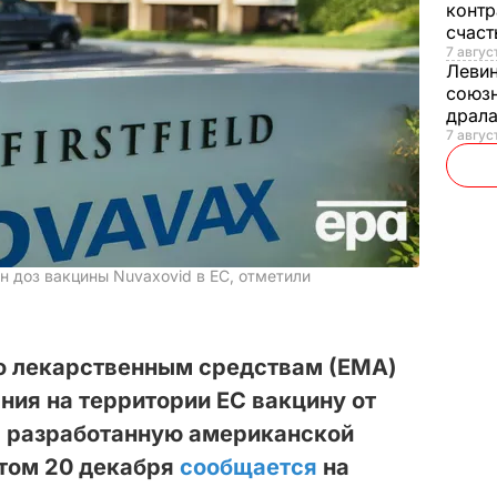
контр
счас
7 авгус
Леви
союзн
драла
7 август
н доз вакцины Nuvaxovid в ЕС, отметили
по лекарственным средствам (ЕМА)
ния на территории ЕС вакцину от
, разработанную американской
этом 20 декабря
сообщается
на