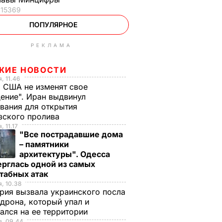
15369
ПОПУЛЯРНОЕ
РЕКЛАМА
ЖИЕ НОВОСТИ
, 11.46
 США не изменят свое
ение". Иран выдвинул
вания для открытия
зского пролива
, 11.17
"Все пострадавшие дома
– памятники
архитектуры". Одесса
рглась одной из самых
табных атак
, 10.38
рия вызвала украинского посла
 дрона, который упал и
ался на ее территории
я, 09.44