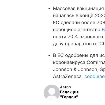
Массовая вакцинация
началась в конце 202
ЕС сделали более 708
сообщило агентство
B
почти 70% взрослого 
дозу препаратов от CO
В ЕС одобрены для и
коронавируса Comirnat
Johnson & Johnson, Sp
AstraZeneca,
сообщае
Автор
Редакция
"Гордон"