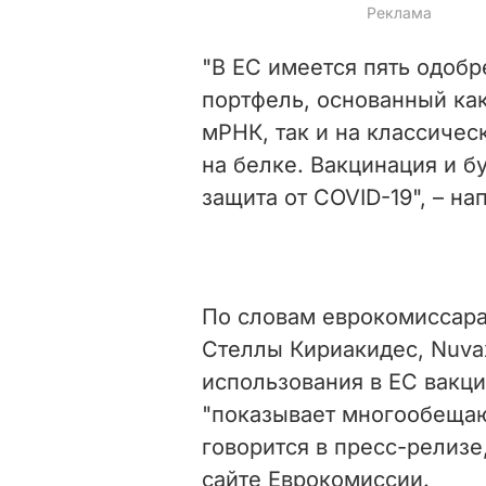
"В ЕС имеется пять одобр
портфель, основанный как
мРНК, так и на классичес
на белке. Вакцинация и б
защита от COVID
-
19", – н
По словам еврокомиссара
Стеллы Кириакидес, Nuvax
использования в ЕС вакци
"показывает многообещаю
говорится в пресс-релизе
сайте Еврокомиссии.