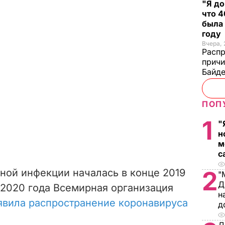
"Я до
что 4
была
году
Вчера, 
Распр
причи
Байде
ПОП
1
"
н
м
с
2
ной инфекции началась в конце 2019
"
Д
а 2020 года Всемирная организация
н
явила распространение коронавируса
д