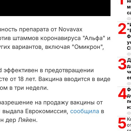
н
м
y
с
V
2
"
ность препарата от Novavax
"
i
Ф
отив штаммов коронавируса "Альфа" и
у
угих вариантов, включая "Омикрон",
d
3
Д
e
д
id эффективен в предотвращении
ч
o
е
те от 18 лет. Вакцина вводится в виде
ом в три недели.
4
Ф
д
п
разрешение на продажу вакцины от
и
С выдала Еврокомиссия,
сообщила
в
5
К
он дер Ляйен.
о
г