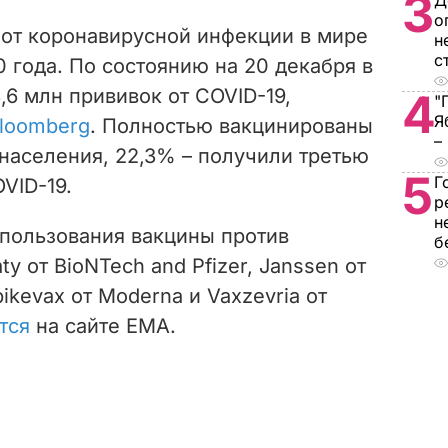
3
Д
о
 от коронавирусной инфекции в мире
н
с
0 года. По состоянию на 20 декабря в
,6 млн прививок от COVID-19,
4
"
Я
loomberg
. Полностью вакцинированы
–
населения, 22,3% – получили третью
5
Г
VID-19.
р
н
спользования вакцины против
б
y от BioNTech and Pfizer, Janssen от
ikevax от Moderna и Vaxzevria от
тся
на сайте EMA.