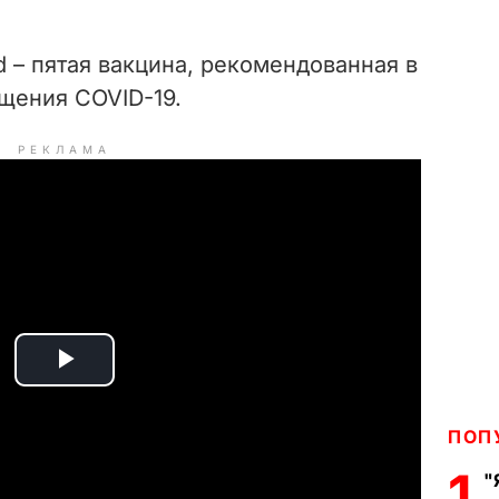
d – пятая вакцина, рекомендованная в
щения COVID-19.
РЕКЛАМА
P
l
ПОП
1
a
"