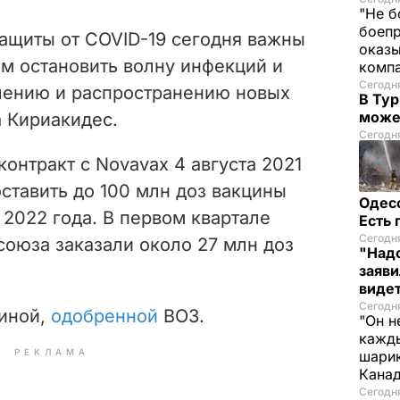
"Не б
боепр
защиты от COVID-19 сегодня важны
оказы
им остановить волну инфекций и
комп
Сегодня
лению и распространению новых
В Тур
може
а Кириакидес.
Сегодня
онтракт с Novavax 4 августа 2021
ставить до 100 млн доз вакцины
Одес
 2022 года. В первом квартале
Есть
Сегодня
союза заказали около 27 млн доз
"Надо
заяви
виде
Сегодн
циной,
одобренной
ВОЗ.
"Он н
кажды
РЕКЛАМА
шарик
Кана
Сегодня