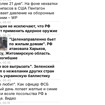
олее 21 дня". На фоне нехватки
ипасов в США Пентагон
вает давление на оборонные
ании – WP
, 09.02
ции не исключают, что РФ
т применить ядерное оружие
, 08.23
"Целенаправленно бьет
по жилым домам". РФ
атаковала Харьков,
су, Житомирскую область.
 погибшие
, 00.55
 все выгрызать". Зеленский
л о нежелании других стран
ть украинскую баллистику
я, 00.43
е любит". Как офицер ФСБ
й день лопает желтые и синие
и возле посольства РФ в
де. Видео
, 00.19