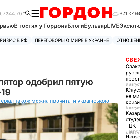
.67
$44.76
+21 КИЕВ
ервью
В гостях у Гордона
Блоги
Бульвар
LIVE
Экскл
РИЗИС В РФ
ПЕРЕГОВОРЫ О МИРЕ В УКРАИНЕ
ОТНОШЕН
СВЕ
Саак
русск
прос
лятор одобрил пятую
8 авгус
Юнус
-19
не ми
теріал також можна прочитати українською
криз
8 авгус
Каза
студе
ТЦК
7 авгус
Невз