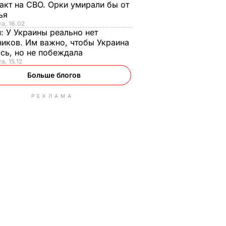
акт на СВО. Орки умирали бы от
тья
та, 16.02
н:
У Украины реально нет
иков. Им важно, чтобы Украина
сь, но не побеждала
а, 15.12
Больше блогов
РЕКЛАМА