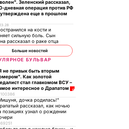
волен". Зеленский рассказал,
0-дневная операция против РФ
 утверждена еще в прошлом
23.28
остранился на кости и
няет сильную боль. Сын
на рассказал о раке отца
Больше новостей
УЛЯРНОЕ БУЛЬВАР
Я не привык быть вторым
омером". Как золотой
едалист стал главкомом ВСУ –
амое интересное о Драпатом
100386
Мишуня, дочка родилась!"
рапатый рассказал, как ночью
а позициях узнал о рождении
очери
69251