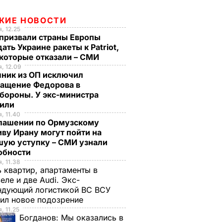
ЖИЕ НОВОСТИ
, 12.25
призвали страны Европы
ать Украине ракеты к Patriot,
екоторые отказали – СМИ
, 12.09
чник из ОП исключил
ращение Федорова в
бороны. У экс-министра
тили
, 11.40
глашении по Ормузскому
ву Ирану могут пойти на
шую уступку – СМИ узнали
обности
, 11.38
 квартир, апартаменты в
еле и две Audi. Экс-
ндующий логистикой ВС ВСУ
ил новое подозрение
, 11.25
Богданов:
Мы оказались в