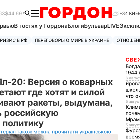
63
$44.69
+34 КИЕ
ервью
В гостях у Гордона
Блоги
Бульвар
LIVE
Экскл
РИЗИС В РФ
ПЕРЕГОВОРЫ О МИРЕ В УКРАИНЕ
ОТНОШЕН
СВЕ
Богд
1944 
6 август
Ил-20: Версия о коварных
Яров
школь
етают где хотят и силой
что о
вают ракеты, выдумана,
5 август
Клим
ь российскую
почем
Мрам
 политику
5 август
Фурс
теріал також можна прочитати українською
время