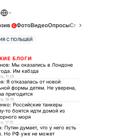
В
юзив
Фото
Видео
Опросы
Спецпроекты
Война в У
ИЯ С ПОЛЬШЕЙ
ЖИЕ БЛОГИ
анов:
Мы оказались в Лондоне
года. Им кабзда
а, 11.25
ая:
Я отказалась от новой
ной формы детям. Не уверена,
на пригодится
а, 18.19
енко:
Российские танкеры
у-то боятся идти домой из
орного моря
а, 17.15
а:
Путин думает, что у него есть
. Но РФ уже не может