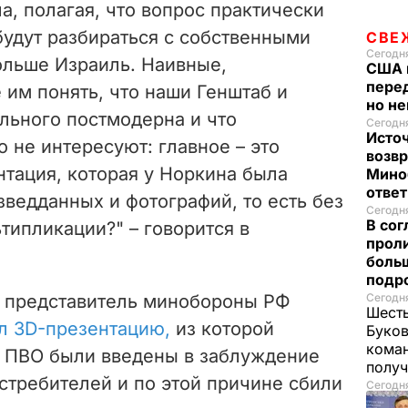
, полагая, что вопрос практически
будут разбираться с собственными
СВЕ
Сегодня
ольше Израиль. Наивные,
США 
перед
 им понять, что наши Генштаб и
но н
льного постмодерна и что
Сегодня
Исто
 не интересуют: главное – это
возв
нтация, которая у Норкина была
Мино
отве
зведданных и фотографий, то есть без
Сегодня
В со
типликации?" – говорится в
проли
боль
подр
й представитель минобороны РФ
Сегодня
Шесть
л 3D-презентацию,
из которой
Буков
кома
е ПВО были введены в заблуждение
получ
стребителей и по этой причине сбили
Сегодня