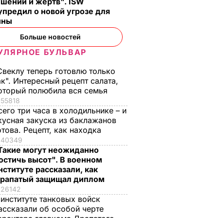
шений и жертв". ISW
предил о новой угрозе для
ины
Больше новостей
УЛЯРНОЕ БУЛЬВАР
Свеклу теперь готовлю только
ак". Интересный рецепт салата,
оторый полюбила вся семья
55818
сего три часа в холодильнике – и
кусная закуска из баклажанов
отова. Рецепт, как находка
40349
Такие могут неожиданно
остичь высот". В военном
нституте рассказали, как
рапатый защищал диплом
26142
 институте танковых войск
ассказали об особой черте