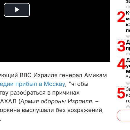
з
2
К
P
м
к
l
п
3
a
Д
п
y
4
Д
у
V
М
дующий ВВС Израиля генерал Амикам
"
i
гедии прибыл в Москву
, "чтобы
5
З
тву разобраться в причинах
d
к
ЦАХАЛ (
Армия обороны Израиля.
–
г
e
Норкина выслушали без возражений,
.
o