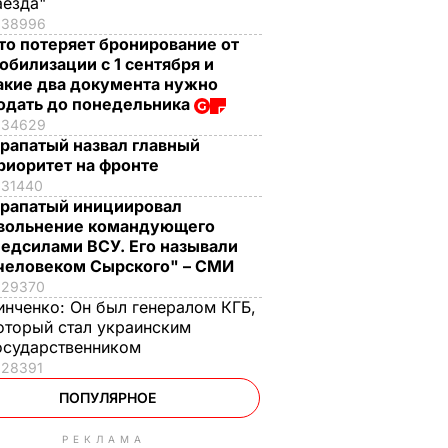
аезда"
38996
то потеряет бронирование от
обилизации с 1 сентября и
акие два документа нужно
одать до понедельника
34629
рапатый назвал главный
риоритет на фронте
31440
рапатый инициировал
вольнение командующего
едсилами ВСУ. Его называли
человеком Сырского" – СМИ
29370
инченко:
Он был генералом КГБ,
оторый стал украинским
осударственником
28391
ПОПУЛЯРНОЕ
РЕКЛАМА