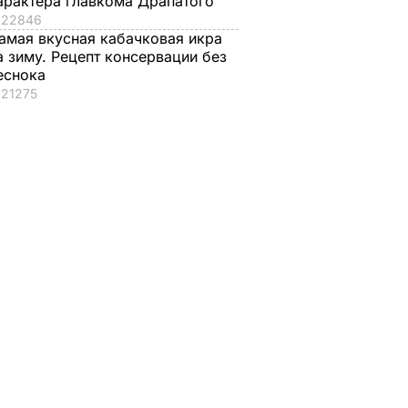
арактера главкома Драпатого
22846
амая вкусная кабачковая икра
а зиму. Рецепт консервации без
еснока
21275