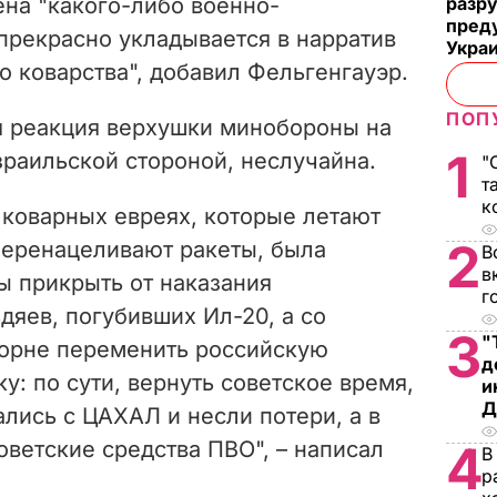
на "какого-либо военно-
разру
преду
прекрасно укладывается в нарратив
Укра
 коварства", добавил Фельгенгауэр.
ПОП
я реакция верхушки минобороны на
1
зраильской стороной, неслучайна.
"
т
к
о коварных евреях, которые летают
2
перенацеливают ракеты, была
В
в
ы прикрыть от наказания
г
дяев, погубивших Ил-20, а со
3
"
корне переменить российскую
д
: по сути, вернуть советское время,
и
Д
лись с ЦАХАЛ и несли потери, а в
ветские средства ПВО", – написал
4
В
р