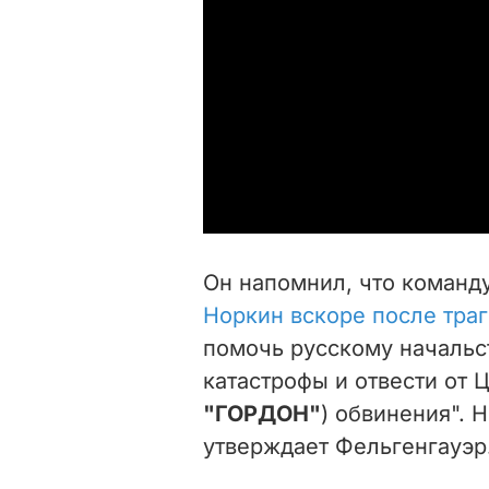
Он напомнил, что коман
Норкин вскоре после тра
помочь русскому начальс
катастрофы и отвести от 
"ГОРДОН"
) обвинения". 
утверждает Фельгенгауэр