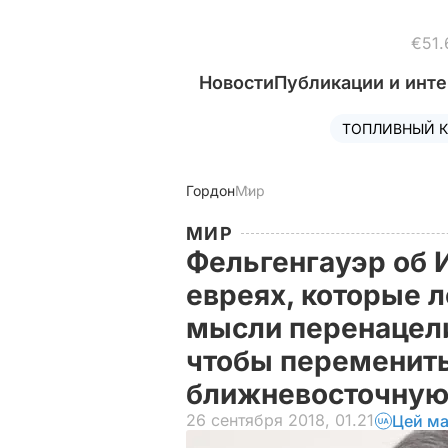
€51.
Новости
Публикации и инт
ТОПЛИВНЫЙ К
Гордон
Мир
МИР
Фельгенгауэр об 
евреях, которые л
мысли перенацели
чтобы переменит
ближневосточную
26 сентября 2018, 01.21
Цей ма