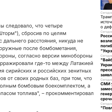
Сегодня
Трам
источ
ы следовало, что четыре
о де
Сегодня
"Шторм"), сбросив по целям
Росси
 дальнего расстояния, никуда не
возле
погиб
зоружные после бомбометания,
"Укр
ороны, согласно версии минобороны
Сегодня
"Вайб
арражировали где-то между Латакией
Укра
пресе
ия сирийских и российских зенитных
заяв
ов от своих родных баз, при том, что
Сегодня
СМИ у
 полным бомбовым боекомплектом, а
замес
апасом топлива", – прокомментировал
генер
сроч
Сегодня
"Повл