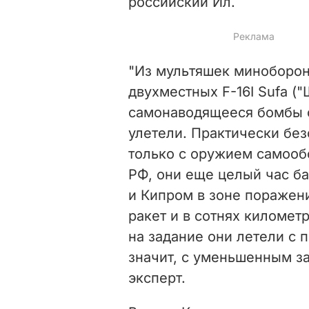
российский Ил.
"Из мультяшек миноборон
двухместных F-16I Sufa (
самонаводящееся бомбы с
улетели. Практически бе
только с оружием самооб
РФ, они еще целый час б
и Кипром в зоне поражен
ракет и в сотнях километр
на задание они летели с
значит, с уменьшенным з
эксперт.