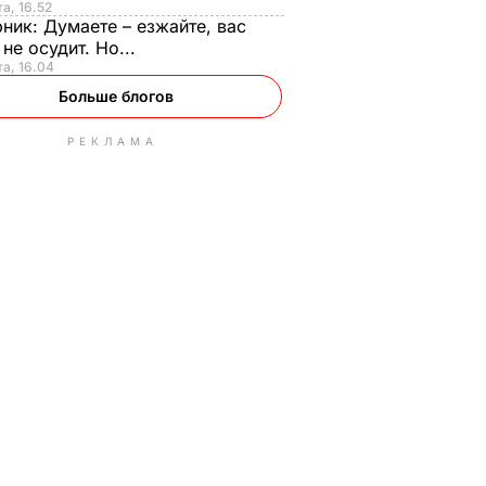
та, 16.52
рник:
Думаете – езжайте, вас
 не осудит. Но...
та, 16.04
Больше блогов
РЕКЛАМА