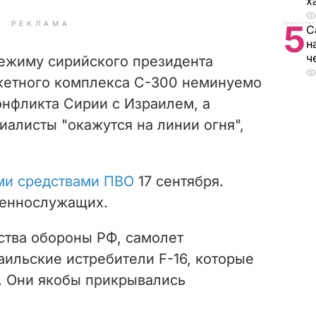
х
5
РЕКЛАМА
С
н
ч
ежиму сирийского президента
кетного комплекса С-300 неминуемо
онфликта Сирии с Израилем, а
иалисты "
окажутся на линии огня",
ми средствами ПВО
17 сентября.
оеннослужащих.
тва обороны РФ, самолет
аильские истребители F-16, которые
. Они якобы прикрывались