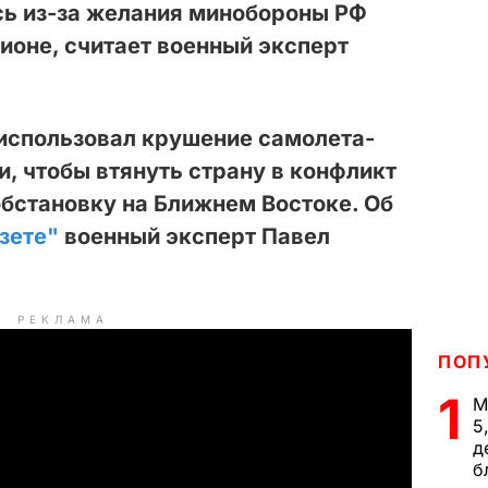
сь из-за желания минобороны РФ
гионе, считает военный эксперт
 использовал крушение самолета-
и, чтобы втянуть страну в конфликт
обстановку на Ближнем Востоке. Об
азете"
военный эксперт Павел
РЕКЛАМА
ПОП
1
М
5
д
б