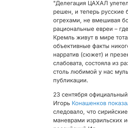
"Делегация ЦАХАЛ улетела
решен, и теперь русские 
огрехами, не вмешивая б
рациональные евреи – где
Кремль живут в мире тота
объективные факты никого
нарратив (сюжет) и презе
слабовата, состояла из ра
столь любимой у нас муль
публикации.
23 сентября официальны
Игорь
Конашенков показа
следовало, что сирийски
маневрами израильских и