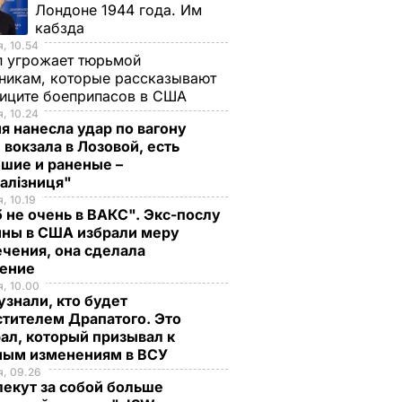
Лондоне 1944 года. Им
кабзда
, 10.54
п угрожает тюрьмой
никам, которые рассказывают
фиците боеприпасов в США
, 10.24
я нанесла удар по вагону
 вокзала в Лозовой, есть
шие и раненые –
залізниця"
, 10.19
 не очень в ВАКС". Экс-послу
ины в США избрали меру
чения, она сделала
ление
, 10.00
знали, кто будет
тителем Драпатого. Это
ал, который призывал к
ным изменениям в ВСУ
, 09.26
екут за собой больше