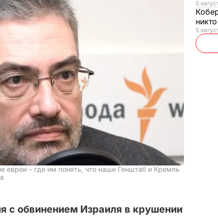
5 авгус
Кобе
никто
5 авгус
е евреи – где им понять, что наши Генштаб и Кремль
на
я с обвинением Израиля в крушении