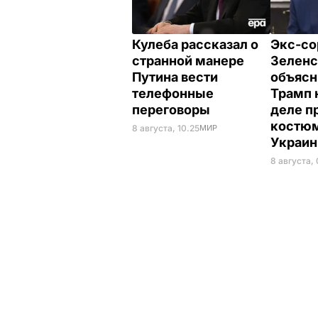
Кулеба рассказал о
Экс-со
странной манере
Зеленс
Путина вести
объясн
телефонные
Трамп 
переговоры
деле п
костюм
8 августа, 10.25
МИР
Украи
8 августа,