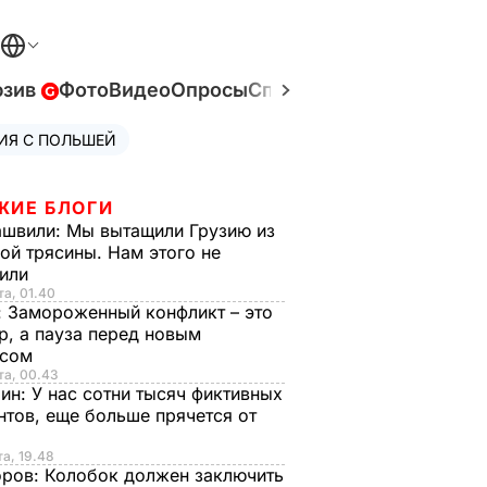
юзив
Фото
Видео
Опросы
Спецпроекты
Война в У
ИЯ С ПОЛЬШЕЙ
ЖИЕ БЛОГИ
ашвили:
Мы вытащили Грузию из
ой трясины. Нам этого не
тили
та, 01.40
:
Замороженный конфликт – это
р, а пауза перед новым
исом
та, 00.43
рин:
У нас сотни тысяч фиктивных
нтов, еще больше прячется от
та, 19.48
оров:
Колобок должен заключить