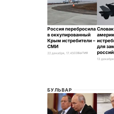
Россия перебросила
Словак
в оккупированный
амери
Крым истребители –
истреб
СМИ
для за
россий
22 декабря, 17.45
СОБЫТИЯ
13 декабря
БУЛЬВАР