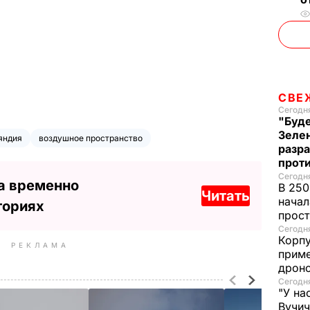
СВЕ
Сегодня
"Буде
Зеле
яндия
воздушное пространство
разр
прот
Сегодня
а временно
В 250
Читать
начал
ториях
прост
Сегодня
Корпу
РЕКЛАМА
приме
дроно
Сегодня
"У на
Вучи