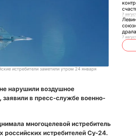
контр
счас
7 авгус
Леви
союзн
драла
7 август
ские истребители заметили утром 24 января
 не нарушили воздушное
 заявили в пресс-службе военно-
днимала многоцелевой истребитель
ух российских истребителей Су-24.