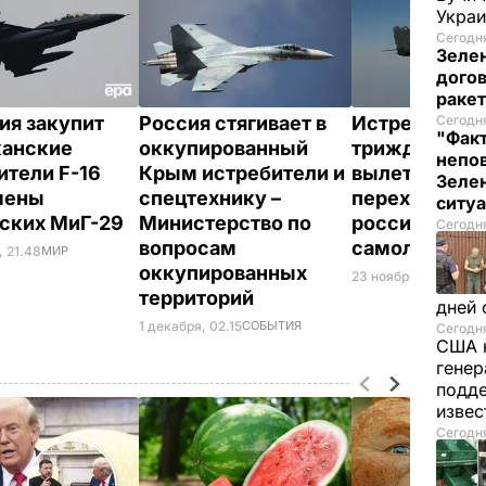
Украи
Сегодня
Зеле
догов
ракет
ия закупит
Россия стягивает в
Истребители
Сегодня
"Факт
канские
оккупированный
трижды за д
непо
ители F-16
Крым истребители и
вылетали на
Зелен
мены
спецтехнику –
перехват
ситу
ских МиГ-29
Министерство по
российских
Сегодня
вопросам
самолетов
, 21.48
МИР
оккупированных
23 ноября, 14.19
МИР
территорий
дней 
1 декабря, 02.15
СОБЫТИЯ
Сегодня
США 
генер
подде
изве
Сегодня