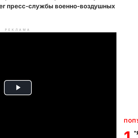
ter пресс-службы военно-воздушных
РЕКЛАМА
P
l
a
ПОП
1
"
y