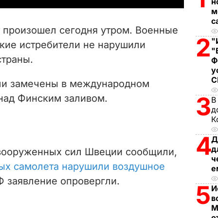
н
м
V
с
 произошел сегодня утром. Военные
i
2
"
ские истребители не нарушили
"
страны.
d
Ф
у
e
ли замечены в международном
3
над Финским заливом.
В
o
д
К
4
Д
д
вооруженных сил Швеции сообщили,
ч
ных самолета нарушили воздушное
е
РФ заявление опровергли.
5
И
в
М
о