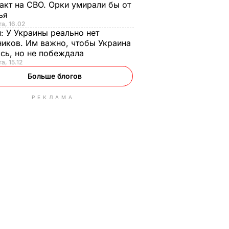
акт на СВО. Орки умирали бы от
тья
та, 16.02
н:
У Украины реально нет
иков. Им важно, чтобы Украина
сь, но не побеждала
а, 15.12
Больше блогов
РЕКЛАМА