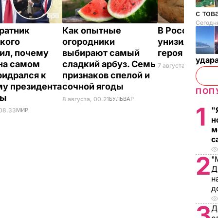
с тов
Сегодня
ратник
Как опытные
В России же
кого
огородники
унизили люб
ил, почему
выбирают самый
героя Путина
удар
на самом
сладкий арбуз. Семь
7 августа, 23.32
БУЛ
ридрался к
признаков спелой и
у президента
сочной ягоды
ПОП
ны
8 августа, 00.21
БУЛЬВАР
1
"
 08.33
МИР
н
м
с
2
"
Д
н
д
3
Д