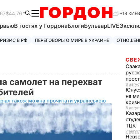
.67
$44.76
+18 КИЕВ
ервью
В гостях у Гордона
Блоги
Бульвар
LIVE
Экскл
РИЗИС В РФ
ПЕРЕГОВОРЫ О МИРЕ В УКРАИНЕ
ОТНОШЕН
СВЕ
Саак
русск
прос
а самолет на перехват
8 авгус
Юнус
ебителей
не ми
ріал також можна прочитати українською
криз
8 авгус
Каза
студе
ТЦК
7 авгус
Невз