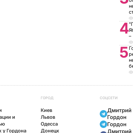
о
н
с
4
"
Я
–
5
Г
р
н
б
ГОРОД
СОЦСЕТИ
и
Киев
Дмитрий
ации и
Львов
Гордон
ью
Одесса
Гордон
х у Гордона
Донецк
Дмитрий