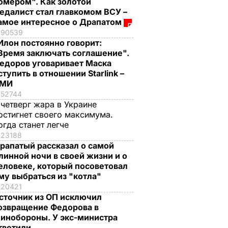
омером". Как золотой
едалист стал главкомом ВСУ –
амое интересное о Драпатом
90539
Илон постоянно говорит:
Время заключать соглашение".
едоров уговаривает Маска
ступить в отношении Starlink –
СМИ
52744
 четверг жара в Украине
остигнет своего максимума.
огда станет легче
23188
рапатый рассказал о самой
линной ночи в своей жизни и о
еловеке, который посоветовал
му выбраться из "котла"
20421
сточник из ОП исключил
озвращение Федорова в
инобороны. У экс-министра
тветили