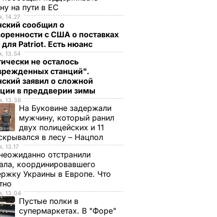
ну на пути в ЕС
, 14.27
нский сообщил о
оренности с США о поставках
 для Patriot. Есть нюанс
 НАТО
, 13.54
ически не осталось
ень
врежденных станций".
ский заявил о сложной
ации в преддверии зимы
, 13.38
На Буковине задержали
мужчину, который ранил
двух полицейских и 11
скрывался в лесу – Нацпол
, 13.17
неожиданно отстранили
ала, координировавшего
ржку Украины в Европе. Что
стно
, 13.04
Пустые полки в
супермаркетах. В "Форе"