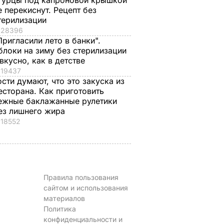
гурцы под капроновой крышкой
е перекиснут. Рецепт без
терилизации
28396
Пригласили лето в банки".
блоки на зиму без стерилизации
 вкусно, как в детстве
19437
ости думают, что это закуска из
есторана. Как приготовить
ежные баклажанные рулетики
ез лишнего жира
18552
Правила пользования
сайтом и использования
материалов
Политика
конфиденциальности и