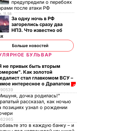
предупредили о перебоях
арами после атаки РФ
, 11.58
стоко
"Димка был вроде
Гости думают, что
За одну ночь в РФ
загорелись сразу два
имого
нормальный, пока не
это закуска из
НПЗ. Что известно об
сбухался". В сеть
ресторана. Как
ах
попали снимки
приготовить нежны
ЬВАР
Кабаевой с
баклажанные
Больше новостей
Медведевым
рулетики без
УЛЯРНОЕ БУЛЬВАР
лишнего жира
7 августа, 20.39
БУЛЬВАР
Я не привык быть вторым
7 августа, 20.17
БУЛЬВАР
омером". Как золотой
едалист стал главкомом ВСУ –
амое интересное о Драпатом
90539
Мишуня, дочка родилась!"
рапатый рассказал, как ночью
а позициях узнал о рождении
очери
62965
обавьте это в каждую банку – и