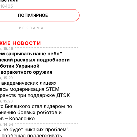
18405
ПОПУЛЯРНОЕ
РЕКЛАМА
ЖИЕ НОВОСТИ
, 15.46
м закрывать наше небо".
нский раскрыл подробности
аботки Украиной
иворакетного оружия
, 15.29
 академических лицеях
ась модернизация STEM-
ранств при поддержке ДТЭК​
, 15.23
с Билецкого стал лидером по
нению боевых роботов и
в – Коваленко
, 14.54
с не будет никаких проблем".
ч пообещал поддерживать