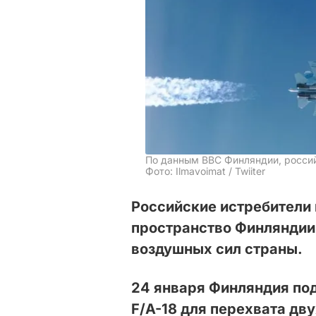
По данным ВВС Финляндии, россий
Фото: Ilmavoimat / Twiiter
Российские истребители
пространство Финляндии,
воздушных сил страны.
24 января Финляндия по
F/A-18 для перехвата дв