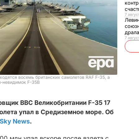
контр
счас
7 авгус
Леви
союзн
драла
7 август
аходятся восемь британских самолетов RAF F-35, а
й-невидимок F-35B
вщик ВВС Великобритании F-35 17
полета упал в Средиземное море. Об
Sky News
.
00 млн упал вскоре после взлета с