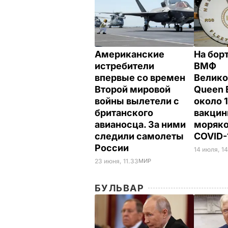
Американские
На бор
истребители
ВМФ
впервые со времен
Велико
Второй мировой
Queen E
войны вылетели с
около 
британского
вакцин
авианосца. За ними
моряко
следили самолеты
COVID-
России
14 июля, 14
23 июня, 11.33
МИР
БУЛЬВАР