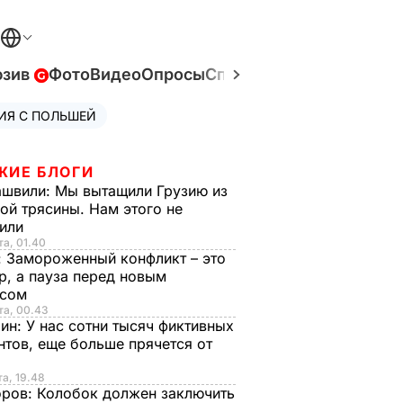
юзив
Фото
Видео
Опросы
Спецпроекты
Война в У
ИЯ С ПОЛЬШЕЙ
ЖИЕ БЛОГИ
ашвили:
Мы вытащили Грузию из
ой трясины. Нам этого не
тили
та, 01.40
:
Замороженный конфликт – это
р, а пауза перед новым
исом
та, 00.43
рин:
У нас сотни тысяч фиктивных
нтов, еще больше прячется от
та, 19.48
оров:
Колобок должен заключить