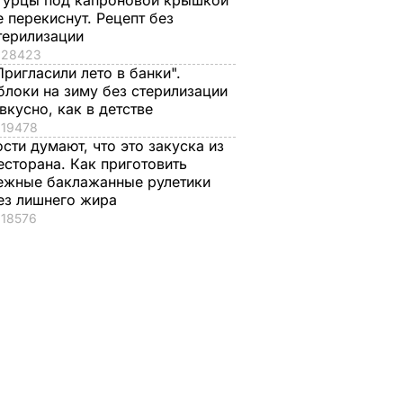
гурцы под капроновой крышкой
е перекиснут. Рецепт без
терилизации
28423
Пригласили лето в банки".
блоки на зиму без стерилизации
 вкусно, как в детстве
19478
ости думают, что это закуска из
есторана. Как приготовить
ежные баклажанные рулетики
ез лишнего жира
18576