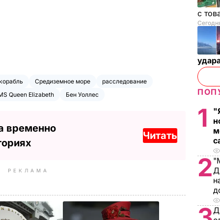
с тов
Сегодня
удар
корабль
Средиземное море
расследование
ПОП
S Queen Elizabeth
Бен Уоллес
1
"
н
а временно
м
Читать
с
ториях
2
"
Д
РЕКЛАМА
н
д
3
Д