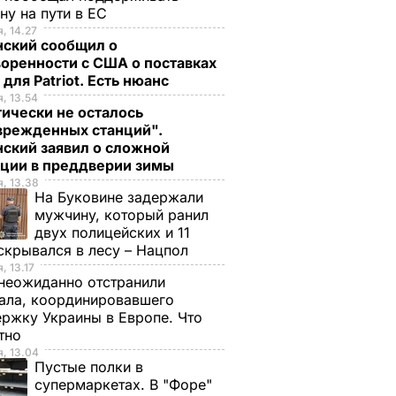
ну на пути в ЕС
, 14.27
нский сообщил о
оренности с США о поставках
 для Patriot. Есть нюанс
, 13.54
ически не осталось
врежденных станций".
ский заявил о сложной
ации в преддверии зимы
, 13.38
На Буковине задержали
мужчину, который ранил
двух полицейских и 11
скрывался в лесу – Нацпол
, 13.17
неожиданно отстранили
ала, координировавшего
ржку Украины в Европе. Что
стно
, 13.04
Пустые полки в
супермаркетах. В "Форе"