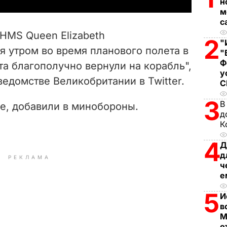
y
н
м
V
с
 HMS Queen Elizabeth
2
"
i
я утром во время планового полета в
"
Ф
а благополучно вернули на корабль",
d
у
едомстве Великобритании в Twitter.
e
3
В
е, добавили в минобороны.
o
д
К
4
Д
д
РЕКЛАМА
ч
е
5
И
в
М
о