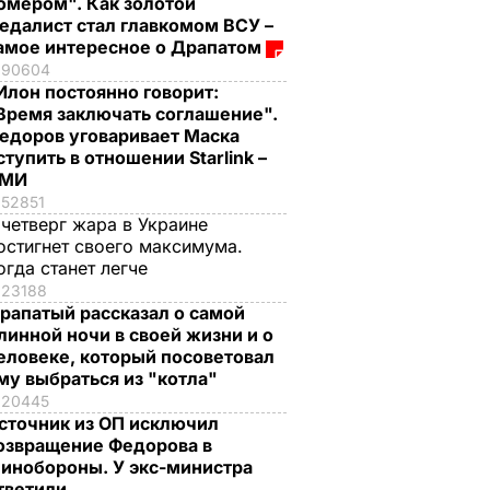
омером". Как золотой
едалист стал главкомом ВСУ –
амое интересное о Драпатом
90604
Илон постоянно говорит:
Время заключать соглашение".
едоров уговаривает Маска
ступить в отношении Starlink –
СМИ
52851
 четверг жара в Украине
остигнет своего максимума.
огда станет легче
23188
рапатый рассказал о самой
линной ночи в своей жизни и о
еловеке, который посоветовал
му выбраться из "котла"
20445
сточник из ОП исключил
озвращение Федорова в
инобороны. У экс-министра
тветили