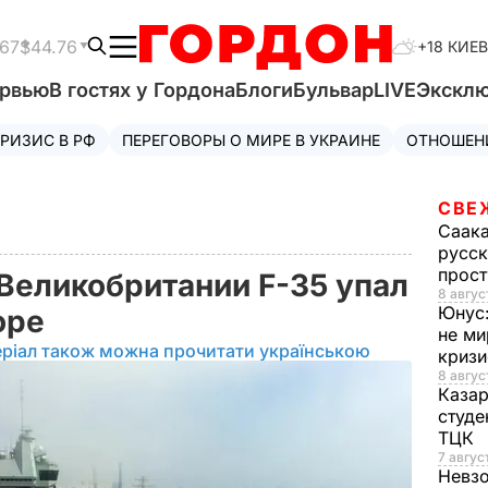
.67
$44.76
+18 КИЕВ
ервью
В гостях у Гордона
Блоги
Бульвар
LIVE
Экскл
РИЗИС В РФ
ПЕРЕГОВОРЫ О МИРЕ В УКРАИНЕ
ОТНОШЕН
СВЕ
Саак
русск
прос
Великобритании F-35 упал
8 авгус
Юнус
оре
не ми
ріал також можна прочитати українською
криз
8 авгус
Каза
студе
ТЦК
7 авгус
Невз