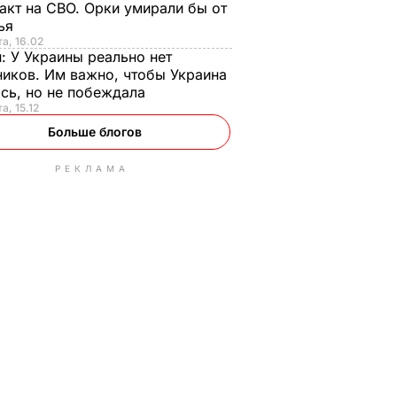
акт на СВО. Орки умирали бы от
тья
та, 16.02
н:
У Украины реально нет
иков. Им важно, чтобы Украина
сь, но не побеждала
а, 15.12
Больше блогов
РЕКЛАМА