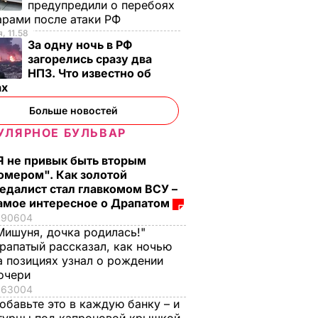
предупредили о перебоях
арами после атаки РФ
, 11.58
За одну ночь в РФ
загорелись сразу два
НПЗ. Что известно об
ах
Больше новостей
УЛЯРНОЕ БУЛЬВАР
Я не привык быть вторым
омером". Как золотой
едалист стал главкомом ВСУ –
амое интересное о Драпатом
90604
Мишуня, дочка родилась!"
рапатый рассказал, как ночью
а позициях узнал о рождении
очери
63004
обавьте это в каждую банку – и