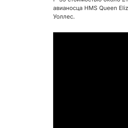
авианосца HMS Queen Eli
Уоллес.