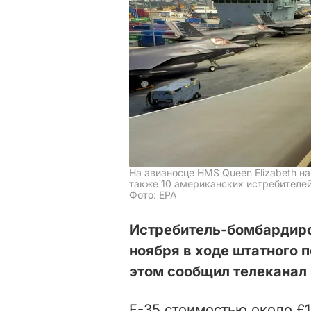
На авианосце HMS Queen Elizabeth н
также 10 американских истребителе
Фото: EPA
Истребитель-бомбардиро
ноября в ходе штатного 
этом сообщил телеканал
F-35 стоимостью около £1