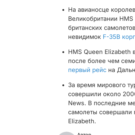
На авианосце короле
Великобритании HMS Q
британских самолетов
невидимок
F-35B кор
HMS Queen Elizabeth
после более чем сем
первый рейс
на Дальн
За время мирового ту
совершили около 2000
News. В последние м
самолеты совершали 
Elizabeth.
Автор