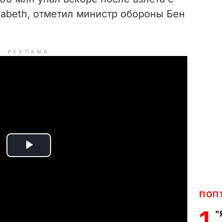
zabeth, отметил министр обороны Бен
РЕКЛАМА
P
l
ПОП
a
1
"