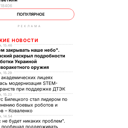
18406
ПОПУЛЯРНОЕ
РЕКЛАМА
ЖИЕ НОВОСТИ
, 15.46
м закрывать наше небо".
нский раскрыл подробности
аботки Украиной
иворакетного оружия
, 15.29
 академических лицеях
ась модернизация STEM-
ранств при поддержке ДТЭК​
, 15.23
с Билецкого стал лидером по
нению боевых роботов и
в – Коваленко
, 14.54
с не будет никаких проблем".
ч пообещал поддерживать