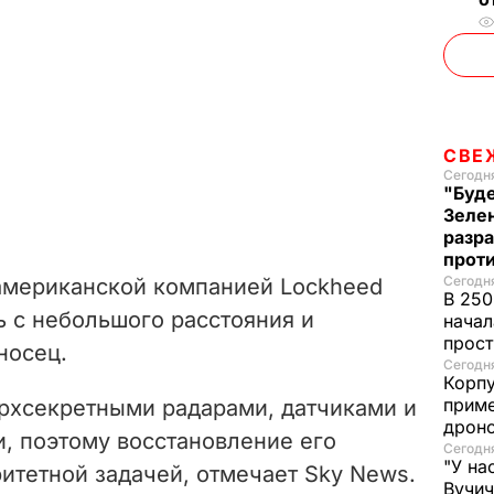
СВЕ
Сегодня
"Буде
Зеле
разр
прот
Сегодня
 американской компанией Lockheed
В 250
ь с небольшого расстояния и
начал
прост
носец.
Сегодня
Корпу
приме
рхсекретными радарами, датчиками и
дроно
, поэтому восстановление его
Сегодня
"У на
итетной задачей, отмечает Sky News.
Вучи