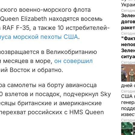
Украи
вского военно-морского флота
Сегодня
Зеле
ueen Elizabeth находятся восемь
догов
 RAF F-35, а также 10 истребителей-
ракет
Сегодня
пуса морской пехоты США
.
"Факт
непо
Зелен
 возвращается в Великобританию
ситу
и месяцев в море,
он совершил
Сегодня
ий Восток и обратно.
ра самолеты на борту авианосца
дней 
Сегодня
 взлетов и посадок, подчеркнул Sky
США 
генер
есяцы британские и американские
подде
перехват российских с HMS Queen
изве
Сегодня