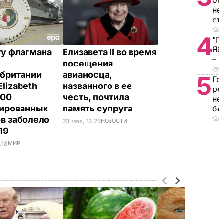
о
н
с
4
"
Я
ту флагмана
Елизавета II во время
–
посещения
британии
авианосца,
5
Г
lizabeth
названного в ее
р
100
честь, почтила
н
ированных
память супруга
б
в заболело
23 мая, 12.25
НОВОСТИ
19
.18
МИР