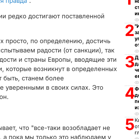
я правда"
.
н
с
d
и
ии редко достигают поставленной
e
2
"
з
o
у
их просто, по определению, достичь
о
испытываем радости (от санкции), так
3
Д
дости и страны Европы, вводящие эти
д
и, которые возникнут в определенных
ч
е
 быть, станем более
е уверенными в своих силах. Это
4
Ф
д
он.
п
и
5
К
о
вает, что "все-таки возобладает не
г
 а пока мы только это наблюдаем у