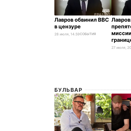
Лавров обвинил ВВС
Лавров
в цензуре
препят
миссии
28 июля, 14.59
СОБЫТИЯ
границ
27 июля, 2
БУЛЬВАР