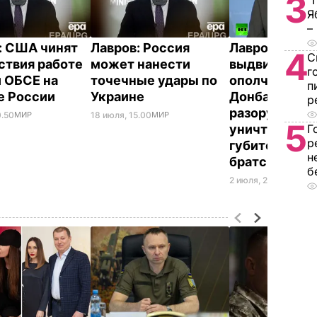
3
"
Я
–
: США чинят
Лавров: Россия
Лавров: Услов
4
С
ствия работе
может нанести
выдвинутое
г
 ОБСЕ на
точечные удары по
ополченцам 
п
е России
Украине
Донбассе о
р
разоружении
0.50
МИР
18 июля, 15.00
МИР
5
уничтожении
Г
р
губительное 
н
братской Ук
б
2 июля, 22.22
МИР