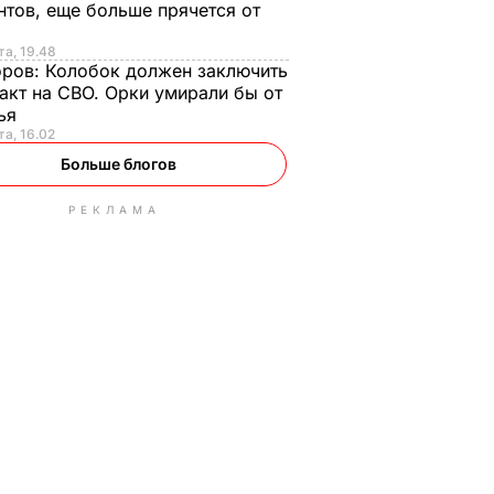
нтов, еще больше прячется от
та, 19.48
оров:
Колобок должен заключить
акт на СВО. Орки умирали бы от
тья
та, 16.02
Больше блогов
РЕКЛАМА