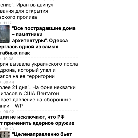
ение". Иран выдвинул
вания для открытия
зского пролива
, 11.17
"Все пострадавшие дома
– памятники
архитектуры". Одесса
рглась одной из самых
табных атак
, 10.38
рия вызвала украинского посла
 дрона, который упал и
ался на ее территории
, 09.44
олее 21 дня". На фоне нехватки
ипасов в США Пентагон
вает давление на оборонные
ании – WP
, 09.02
ции не исключают, что РФ
т применить ядерное оружие
, 08.23
"Целенаправленно бьет