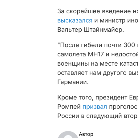
За скорейшее введение н
высказался
и министр ино
Вальтер Штайнмайер.
"После гибели почти 300
самолета MH17 и недосто
военщины на месте катас
оставляет нам другого вы
Германии.
Кроме того, президент Ев
Ромпей
призвал
проголосо
России в следующий втор
Автор