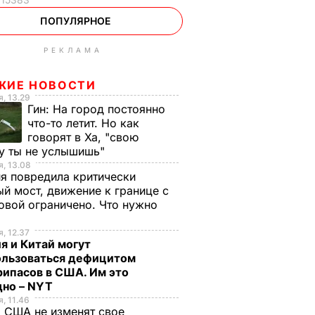
ПОПУЛЯРНОЕ
РЕКЛАМА
ЖИЕ НОВОСТИ
, 13.29
Гин:
На город постоянно
что-то летит. Но как
говорят в Ха, "свою
у ты не услышишь"
, 13.08
я повредила критически
й мост, движение к границе с
вой ограничено. Что нужно
ь
, 12.37
я и Китай могут
ользоваться дефицитом
ипасов в США. Им это
дно – NYT
, 11.46
 США не изменят свое