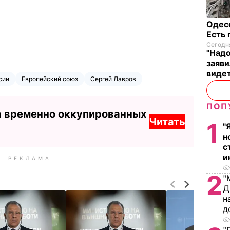
Одес
Есть
Сегодня
"Надо
заяви
виде
сии
Европейский союз
Сергей Лавров
ПОП
а временно оккупированных
Читать
1
"
н
с
и
РЕКЛАМА
2
"
Д
н
д