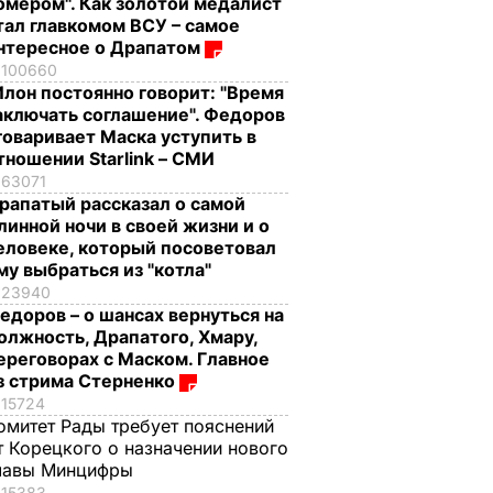
омером". Как золотой медалист
тал главкомом ВСУ – самое
нтересное о Драпатом
100660
Илон постоянно говорит: "Время
аключать соглашение". Федоров
говаривает Маска уступить в
тношении Starlink – СМИ
63071
рапатый рассказал о самой
линной ночи в своей жизни и о
еловеке, который посоветовал
му выбраться из "котла"
23940
едоров – о шансах вернуться на
олжность, Драпатого, Хмару,
ереговорах с Маском. Главное
з стрима Стерненко
15724
омитет Рады требует пояснений
т Корецкого о назначении нового
лавы Минцифры
15383