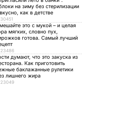
Пригласили лето в банки".
блоки на зиму без стерилизации
 вкусно, как в детстве
30451
ие,
Лавров: РФ пустит
Лавров призвал
мешайте это с мукой – и целая
украинских
Керри "не потакать
ора мягких, словно пух,
на
пограничников и
Киеву и убедить
ирожков готова. Самый лучший
представителей
Порошенко
ецепт
 или
ОБСЕ в свои пункты
остановить АТО
23486
,
пропуска только
ости думают, что это закуска из
1 июля, 23.27
СОБЫТИЯ
есторана. Как приготовить
для
после прекращения
ежные баклажанные рулетики
раины
огня
ез лишнего жира
2 июля, 21.58
МИР
23049