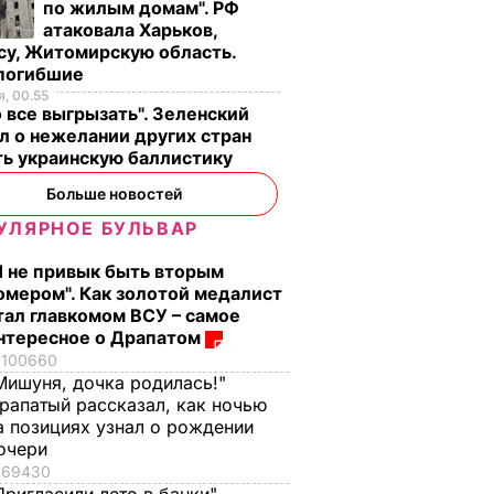
по жилым домам". РФ
атаковала Харьков,
су, Житомирскую область.
 погибшие
, 00.55
 все выгрызать". Зеленский
л о нежелании других стран
ть украинскую баллистику
Больше новостей
УЛЯРНОЕ БУЛЬВАР
Я не привык быть вторым
омером". Как золотой медалист
тал главкомом ВСУ – самое
нтересное о Драпатом
100660
Мишуня, дочка родилась!"
рапатый рассказал, как ночью
а позициях узнал о рождении
очери
69430