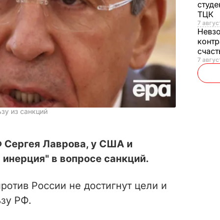
студе
ТЦК
7 авгус
Невз
контр
счас
7 авгус
зу из санкций
 Сергея Лаврова, у США и
инерция" в вопросе санкций.
ротив России не достигнут цели и
зу РФ.