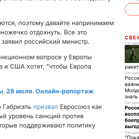
аются, поэтому давайте напринимаем
ножечко отдохнуть. Все это
СВЕ
– заявил российский министр.
Сегодня
санкционном вопросе у Европы
а и США хотят, "чтобы Европа
ракет
Сегодня
Росси
важны
Молдо
ы. 28 июля. Онлайн-репортаж
знат
Сегодня
р Габриэль
призвал
Евросоюз как
Росси
восп
ый уровень санкций против
боепр
оторые поддерживают политику
выго
Сегодня
"Пока