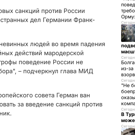
повед
овых санкций против России
требо
Орму
странных дел Германии Франк-
Сегодня
 невинных людей во время падения
подве
масш
йных действий мародерской
Сегодня
трофы поведение России не
Болга
из-за
бора", – подчеркнул глава МИД
взорв
Сегодня
"Не б
боепр
ропейского совета Герман ван
оказы
комп
вать за введение санкций против
Сегодня
ник.
В Тур
може
Сегодня