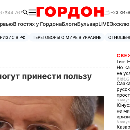
67
$44.76
+23 КИЕ
ервью
В гостях у Гордона
Блоги
Бульвар
LIVE
Эксклю
РИЗИС В РФ
ПЕРЕГОВОРЫ О МИРЕ В УКРАИНЕ
ОТНОШЕН
СВЕ
Гин:
Н
Но ка
не у
могут принести пользу
9 авгус
Саак
русск
прос
8 авгус
Юнус
не ми
криз
8 авгус
Каза