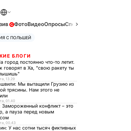
В
зив
Фото
Видео
Опросы
Спецпроекты
Война в Ук
ИЯ С ПОЛЬШЕЙ
ЖИЕ БЛОГИ
а город постоянно что-то летит.
к говорят в Ха, "свою ракету ты
слышишь"
та, 13.29
ашвили:
Мы вытащили Грузию из
ой трясины. Нам этого не
тили
та, 01.40
:
Замороженный конфликт – это
р, а пауза перед новым
исом
та, 00.43
рин:
У нас сотни тысяч фиктивных