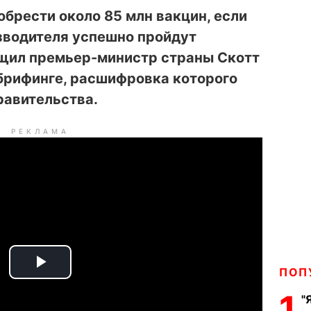
брести около 85 млн вакцин, если
зводителя успешно пройдут
бщил премьер-министр страны Скотт
брифинге, расшифровка которого
равительства.
РЕКЛАМА
ПОП
P
1
"
l