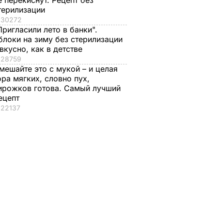
е перекиснут. Рецепт без
терилизации
30272
Пригласили лето в банки".
блоки на зиму без стерилизации
 вкусно, как в детстве
28759
мешайте это с мукой – и целая
ора мягких, словно пух,
ирожков готова. Самый лучший
ецепт
22137
е?
Распространился на
Что происходит в