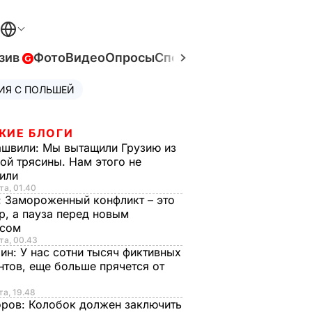
зив
Фото
Видео
Опросы
Спецпроекты
Война в Ук
ИЯ С ПОЛЬШЕЙ
ЖИЕ БЛОГИ
ашвили:
Мы вытащили Грузию из
ой трясины. Нам этого не
тили
та, 01.40
:
Замороженный конфликт – это
р, а пауза перед новым
исом
та, 00.43
рин:
У нас сотни тысяч фиктивных
нтов, еще больше прячется от
та, 19.48
оров:
Колобок должен заключить