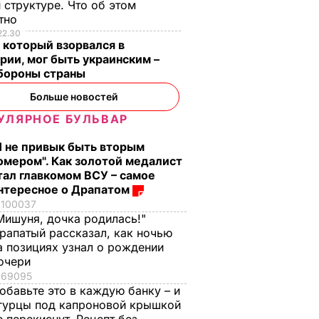
 структуре. Что об этом
стно
22.30
 который взорвался в
рии, мог быть украинским –
бороны страны
Больше новостей
УЛЯРНОЕ БУЛЬВАР
Я не привык быть вторым
омером". Как золотой медалист
тал главкомом ВСУ – самое
нтересное о Драпатом
100037
Мишуня, дочка родилась!"
рапатый рассказал, как ночью
а позициях узнал о рождении
очери
69095
обавьте это в каждую банку – и
гурцы под капроновой крышкой