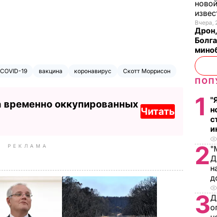
новой
изве
Вчера, 
Дрон,
Болга
мино
 COVID-19
вакцина
коронавирус
Скотт Моррисон
ПОП
1
"
а временно оккупированных
н
Читать
с
и
2
РЕКЛАМА
"
Д
н
д
3
Д
о