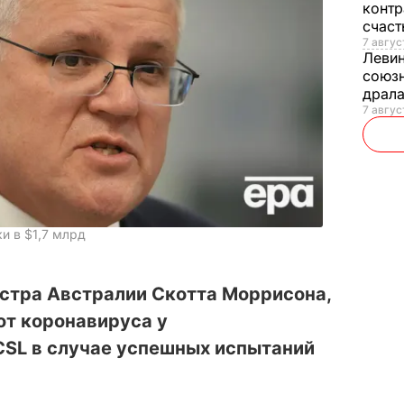
контр
счас
7 авгус
Леви
союзн
драла
7 август
и в $1,7 млрд
стра Австралии Скотта Моррисона,
от коронавируса у
CSL в случае успешных испытаний