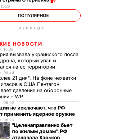
15591
ПОПУЛЯРНОЕ
РЕКЛАМА
ЖИЕ НОВОСТИ
, 10.38
рия вызвала украинского посла
 дрона, который упал и
ался на ее территории
, 09.44
олее 21 дня". На фоне нехватки
ипасов в США Пентагон
вает давление на оборонные
ании – WP
, 09.02
ции не исключают, что РФ
т применить ядерное оружие
, 08.23
"Целенаправленно бьет
по жилым домам". РФ
атаковала Харьков,