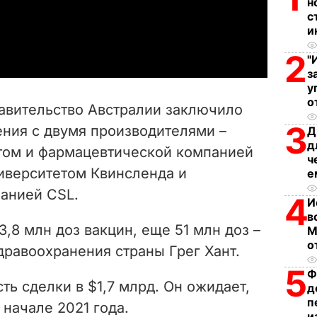
н
с
a
и
2
y
"
з
у
V
о
авительство Австралии заключило
i
3
ния с двумя производителями –
Д
д
том и фармацевтической компанией
d
ч
ниверситетом Квинсленда и
е
e
анией CSL.
4
И
o
в
3,8 млн доз вакцин, еще 51 млн доз –
М
о
дравоохранения страны Грег Хант.
5
Ф
ь сделки в $1,7 млрд. Он ожидает,
д
п
 начале 2021 года.
и