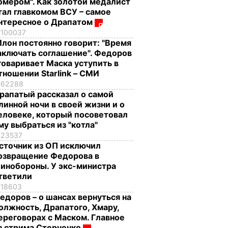
омером". Как золотой медалист
тал главкомом ВСУ – самое
нтересное о Драпатом
100037
Илон постоянно говорит: "Время
аключать соглашение". Федоров
говаривает Маска уступить в
тношении Starlink – СМИ
62288
рапатый рассказал о самой
линной ночи в своей жизни и о
еловеке, который посоветовал
му выбраться из "котла"
23537
сточник из ОП исключил
озвращение Федорова в
инобороны. У экс-министра
тветили
18603
едоров – о шансах вернуться на
олжность, Драпатого, Хмару,
ереговорах с Маском. Главное
з стрима Стерненко