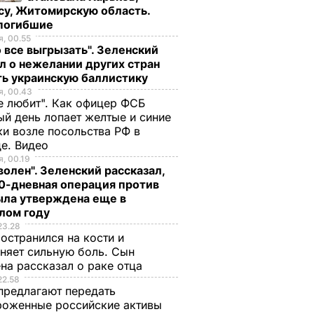
су, Житомирскую область.
 погибшие
, 00.55
 все выгрызать". Зеленский
л о нежелании других стран
ть украинскую баллистику
, 00.43
е любит". Как офицер ФСБ
й день лопает желтые и синие
и возле посольства РФ в
де. Видео
, 00.19
волен". Зеленский рассказал,
0-дневная операция против
ыла утверждена еще в
лом году
23.28
остранился на кости и
няет сильную боль. Сын
на рассказал о раке отца
22.58
предлагают передать
роженные российские активы