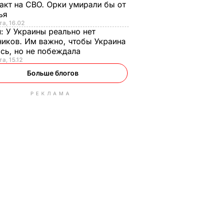
акт на СВО. Орки умирали бы от
тья
та, 16.02
н:
У Украины реально нет
иков. Им важно, чтобы Украина
сь, но не побеждала
а, 15.12
Больше блогов
РЕКЛАМА