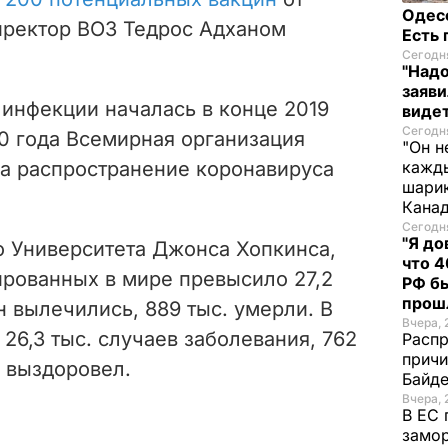
Одес
директор ВОЗ Тедрос Адханом
Есть
Сегодня
"Надо
заяви
инфекции началась в конце 2019
виде
Сегодня
020 года Всемирная организация
"Он н
а распространение коронавируса
кажды
шарик
Кана
Сегодня
"Я до
 Университета Джонса Хопкинса,
что 4
рованных в мире превысило 27,2
РФ б
прош
н вылечились, 889 тыс. умерли. В
Вчера, 
26,3 тыс. случаев заболевания,
762
Распр
причи
– выздоровел.
Байде
Вчера, 
В ЕС 
замо