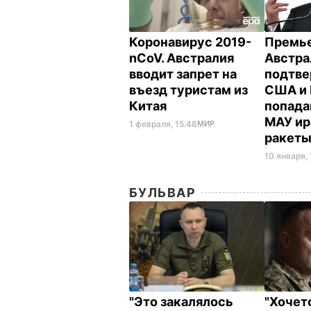
Коронавирус 2019-
Премь
nCoV. Австралия
Австра
вводит запрет на
подтве
въезд туристам из
США и 
Китая
попада
МАУ ир
1 февраля, 15.48
МИР
ракет
10 января, 
БУЛЬВАР
"Это закалялось
"Хочет