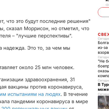
т, что это будут последние решения"
ы, сказал Моррисон, но отметил, что
СВЕ
теля – "лучшие перспективы".
Сегодня
Болга
 надежда. Это то, за чем мы
из-за
взорв
Сегодня
"Не б
боепр
тавляет около 25 млн человек.
оказы
комп
анизации здравоохранения, 31
Сегодня
В Тур
ая вакцины против коронавируса,
може
им испытаниям на людях
.
В течение
Сегодня
чала пандемии коронавируса в мире
е 200 потенциальных вакцин
от