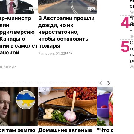
н
с
4
ер-министр
В Австралии прошли
"
Я
лии
дожди, но их
–
рдил версию
недостаточно,
Канады о
чтобы остановить
5
С
нии в самолет
пожары
г
анской
7 января, 01.22
МИР
п
ы
р
10.18
МИР
ся там землю
Домашние вяленые
"Что смотрит