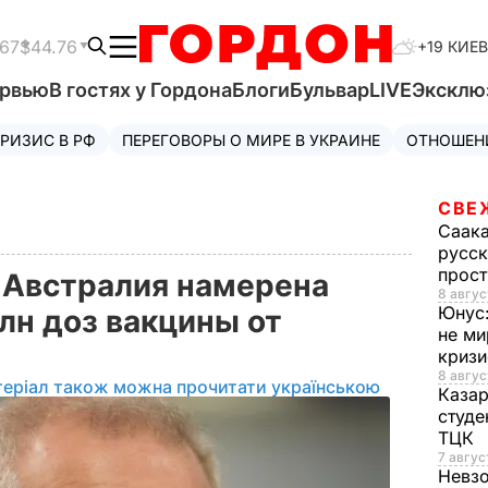
.67
$44.76
+19 КИЕВ
ервью
В гостях у Гордона
Блоги
Бульвар
LIVE
Эксклю
РИЗИС В РФ
ПЕРЕГОВОРЫ О МИРЕ В УКРАИНЕ
ОТНОШЕН
СВЕ
Саак
русск
прос
 Австралия намерена
8 авгус
Юнус
лн доз вакцины от
не ми
криз
8 авгус
теріал також можна прочитати українською
Каза
студе
ТЦК
7 авгус
Невз