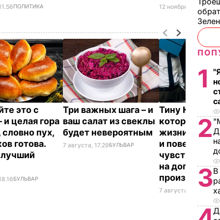
Троещ
11.56
ПОЛИТИКА
12 ноября, 08.58
МИР
обрат
Зеле
ПОП
1
"
н
с
с
те это с
Три важных шага – и
Тину Кароль,
2
 и целая гора
ваш салат из свеклы
которая "впе
"
Д
 словно пух,
будет невероятным
жизни рассл
н
ов готова.
и поверила
7 августа, 17.29
БУЛЬВАР
д
 лучший
чувствам", в
т
на допрос. Ч
3
В
произошло
18.16
БУЛЬВАР
р
х
7 августа, 17.28
БУЛЬ
4
Д