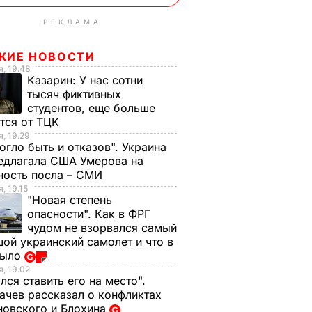
РЕКЛАМА
ЖИЕ НОВОСТИ
, 19.48
Казарин:
У нас сотни
тысяч фиктивных
студентов, еще больше
тся от ТЦК
, 19.29
огло быть и отказов". Украина
едлагала США Умерова на
ность посла – СМИ
, 19.15
"Новая степень
опасности". Как в ФРГ
чудом не взорвался самый
ой украинский самолет и что в
было
, 19.02
лся ставить его на место".
чев рассказал о конфликтах
новского и Блохина