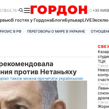
67
$44.76
+30 КИЕ
ервью
В гостях у Гордона
Блоги
Бульвар
LIVE
Эксклю
РИЗИС В РФ
ПЕРЕГОВОРЫ О МИРЕ В УКРАИНЕ
ОТНОШЕН
СВЕ
Каза
студе
ТЦК
 рекомендовала
7 авгус
Невз
ния против Нетаньяху
контр
еріал також можна прочитати українською
счас
7 авгус
Леви
союзн
драла
7 август
Жори