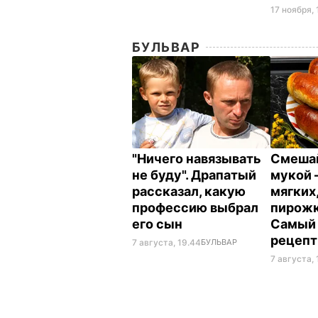
17 ноября, 
БУЛЬВАР
"Ничего навязывать
Смешай
не буду". Драпатый
мукой –
рассказал, какую
мягких,
профессию выбрал
пирожк
его сын
Самый
рецеп
7 августа, 19.44
БУЛЬВАР
7 августа, 