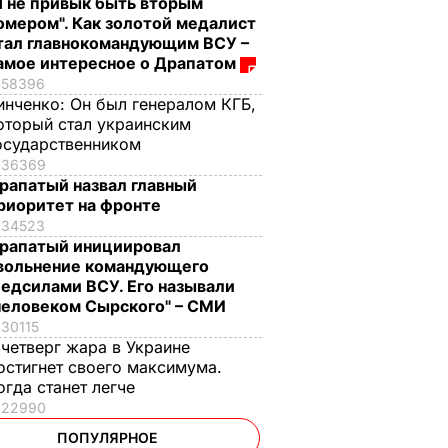
Я не привык быть вторым
омером". Как золотой медалист
тал главнокомандующим ВСУ –
амое интересное о Драпатом
58396
инченко:
Он был генералом КГБ,
оторый стал украинским
осударственником
36369
рапатый назвал главный
риоритет на фронте
34523
рапатый инициировал
вольнение командующего
едсилами ВСУ. Его называли
человеком Сырского" – СМИ
30115
 четверг жара в Украине
остигнет своего максимума.
огда станет легче
22990
ПОПУЛЯРНОЕ