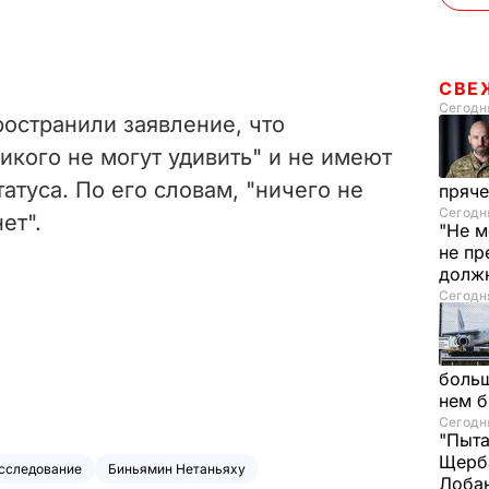
СВЕ
Сегодня
остранили заявление, что
кого не могут удивить" и не имеют
атуса. По его словам, "ничего не
пряче
Сегодня
ет".
"Не м
не пр
долж
Сегодня
больш
нем 
Сегодня
"Пыта
Щерба
сследование
Биньямин Нетаньяху
Лоба