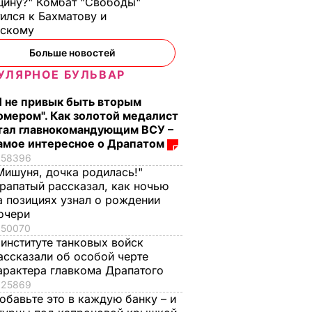
ину?" Комбат "Свободы"
4 ноября, 10.01
МИР
ился к Бахматову и
нскому
Больше новостей
УЛЯРНОЕ БУЛЬВАР
Я не привык быть вторым
омером". Как золотой медалист
тал главнокомандующим ВСУ –
амое интересное о Драпатом
Всего три
Зачем с Путина
58396
рвые в
ингредиента и
"снимали мерку" дл
Мишуня, дочка родилась!"
рапатый рассказал, как ночью
абилась
несколько минут – и
Колобка, который
а позициях узнал о рождении
вы получите дома
спровоцировал
очери
ызвали
натуральное
взрывы в Москве и
50070
то
мороженое
протесты в РФ
 институте танковых войск
7 августа, 16.17
БУЛЬВАР
7 августа, 15.35
БУЛЬВАР
ассказали об особой черте
арактера главкома Драпатого
ВАР
25869
обавьте это в каждую банку – и