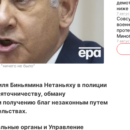
демот
ниже
7 авгус
Совс
военн
проте
Мино
7 авгус
 "ничего не было"
ля Биньямина Нетаньяху в полиции
яточничеству, обману
и получению благ незаконным путем
ельствах.
ельные органы и Управление