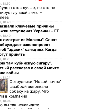
, 18.50
будет готов лучше, но это не
тирует лучшей зимы –
елеев
, 18.49
 назвали ключевые причины
жки вступления Украины – FT
, 18.40
н смотрит из Москвы". Сенат
обсуждает законопроект
 об "адских" санкциях. Когда
огут принять
, 18.26
рю там кубинскую сигару".
тый рассказал о своей мечте
ала войны
, 18.24
Сотрудники "Новой почты"
а погиб
Нетаньяху назвал
шваброй вытолкали
и
санкции США против
собаку на жару. Что
аньяху
Ирана
ли в компании
т в
"историческим
, 18.04
то вы так ненавидите
шагом"