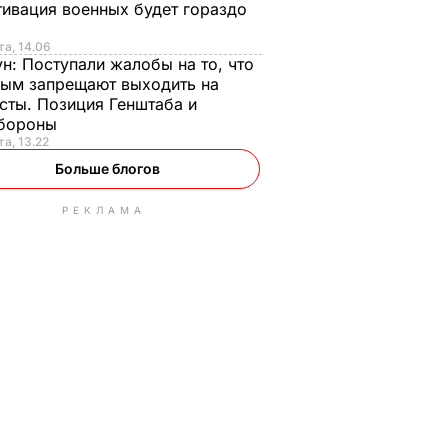
ивация военных будет гораздо
та, 14.06
ун:
Поступали жалобы на то, что
ым запрещают выходить на
сты. Позиция Генштаба и
бороны
та, 13.22
Больше блогов
РЕКЛАМА