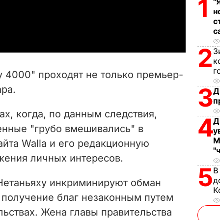
1
"
н
a
с
с
y
2
З
V
к
г
у 4000" проходят не только премьер-
i
3
ара.
Д
п
d
ах, когда, по данным следствия,
4
Д
e
енные "грубо вмешивались" в
у
М
йта Walla и его редакционную
o
"
жения личных интересов.
5
В
д
Нетаньяху инкриминируют обман
К
 получение благ незаконным путем
льствах. Жена главы правительства