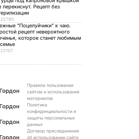
гурцы под капроновой крышкой
е перекиснут. Рецепт без
терилизации
22790
ежные "Поцелуйчики" к чаю.
ростой рецепт невероятного
еченья, которое станет любимым
 семье
22107
Правила пользования
Гордон
сайтом и использования
материалов
Политика
Гордон
конфиденциальности и
защиты персональных
Гордон
данных
Договор присоединения
Гордон
об использовании сайта