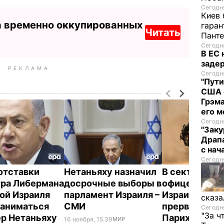
Сегодня
Киев 
а временно оккупированных
гаран
Читать
Пант
Сегодня
В ЕС
задер
РЕКЛАМА
Сегодня
"Пути
США 
Грэма
его м
Сегодня
"Заку
Драпа
с нач
Сегодня
отставки
Нетаньяху назначил
В секторе Газ
ра Либермана
досрочные выборы в
офицер арми
ой Израиля
парламент Израиля –
Израиля, Нет
сказа
заниматься
СМИ
прервал визи
Сегодня
"За ч
р Нетаньяху
Париж
16 ноября, 15.39
МИР