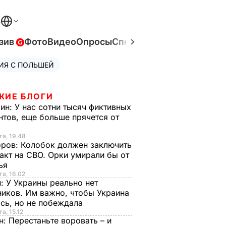
В
зив
Фото
Видео
Опросы
Спецпроекты
Война в Ук
ИЯ С ПОЛЬШЕЙ
ЖИЕ БЛОГИ
рин:
У нас сотни тысяч фиктивных
нтов, еще больше прячется от
та, 19.48
оров:
Колобок должен заключить
акт на СВО. Орки умирали бы от
тья
та, 16.02
н:
У Украины реально нет
иков. Им важно, чтобы Украина
сь, но не побеждала
а, 15.12
н:
Перестаньте воровать – и