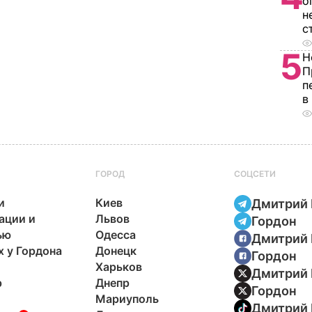
о
н
с
5
Н
П
п
в
ГОРОД
СОЦСЕТИ
и
Киев
Дмитрий 
ации и
Львов
Гордон
ью
Одесса
Дмитрий 
х у Гордона
Донецк
Гордон
Харьков
Дмитрий 
р
Днепр
Гордон
Мариуполь
Дмитрий 