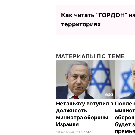
Как читать ”ГОРДОН” н
территориях
МАТЕРИАЛЫ ПО ТЕМЕ
Нетаньяху вступил в
После 
должность
минист
министра обороны
оборон
Израиля
будет 
премье
18 ноября, 23.34
МИР