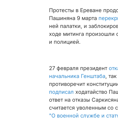
Протесты в Ереване прод
Пашиняна 9 марта
перекр
ней палатки, и заблокиро
ходе митинга произошли
и полицией.
27 февраля президент
отк
начальника Генштаба
, та
противоречит конституции
подписал
ходатайство Паш
ответ на отказы Саркисян
считается уволенным со 
"О военной службе и ста