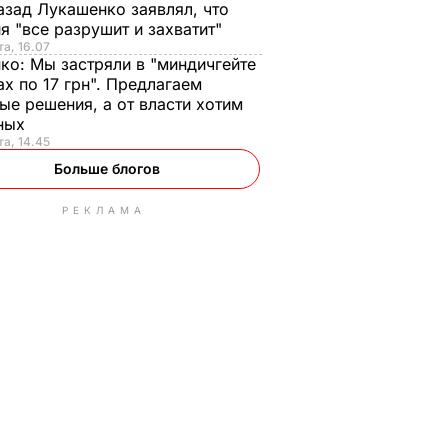
азад Лукашенко заявлял, что
я "все разрушит и захватит"
та, 16.07
нко:
Мы застряли в "миндичгейте
ах по 17 грн". Предлагаем
ые решения, а от власти хотим
ных
та, 14.45
Больше блогов
РЕКЛАМА