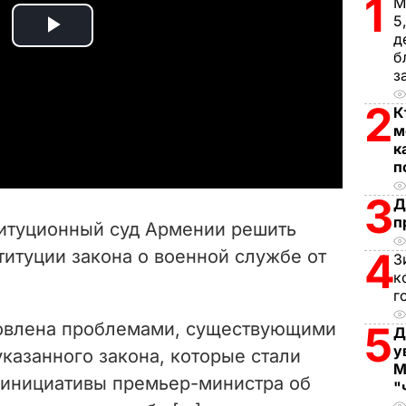
1
М
5
д
P
б
з
l
2
К
a
м
к
y
п
3
V
Д
п
итуционный суд Армении решить
i
4
титуции закона о военной службе от
З
к
d
г
e
ловлена проблемами, существующими
5
Д
у
казанного закона, которые стали
o
М
 инициативы премьер-министра об
"