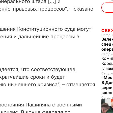
ерального штаба [...] и
нно-правовых процессов", – сказано
ешения Конституционного суда могут
СВЕ
Сегодня
шения и дальнейшие процессы в
Зеле
спец
опера
Сегодня
Комит
Корец
глав
адеется, что соответствующее
Сегодня
кратчайшие сроки и будет
"Мест
В Дон
ию нынешнего кризиса", – отмечается
вероя
воен
Сегодня
востояния
Пашиняна с военными
кризис. В конце февраля по