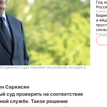
Год н
Росси
6 авгус
Биде
и яйц
прост
слож
6 авгус
итуционного суда повлияют на развитие ситуации в
ен Саркисян
й суд проверить на соответствие
нной службе. Такое решение