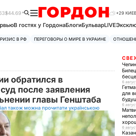
63
$44.69
+29 КИЕ
ервью
В гостях у Гордона
Блоги
Бульвар
LIVE
Экскл
РИЗИС В РФ
ПЕРЕГОВОРЫ О МИРЕ В УКРАИНЕ
ОТНОШЕН
СВЕ
Чепи
Билец
бесц
и обратился в
6 авгус
Гетма
суд после заявления
для в
ьнении главы Генштаба
буду
6 август
іал також можна прочитати українською
Матв
непол
хорош
6 авгус
Казан