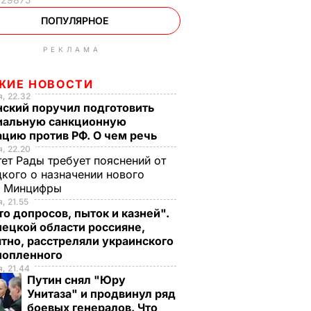
ПОПУЛЯРНОЕ
РЕКЛАМА
ЖИЕ НОВОСТИ
, 22.32
нский поручил подготовить
иальную санкционную
цию против РФ. О чем речь
, 22.20
ет Рады требует пояснений от
кого о назначении нового
ы Минцифры
, 21.55
о допросов, пыток и казней".
ецкой области россияне,
тно, расстреляли украинского
нопленного
, 21.44
Путин снял "Юру
Унитаза" и продвинул ряд
боевых генералов. Что