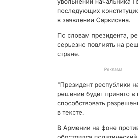
увольнении начальника Ген
последующих конституцио
в заявлении Саркисяна.
По словам президента, р
серьезно повлиять на ре
стране.
"Президент республики н
решение будет принято в 
способствовать разрешен
в тексте.
В Армении на фоне проти
обострился политический 