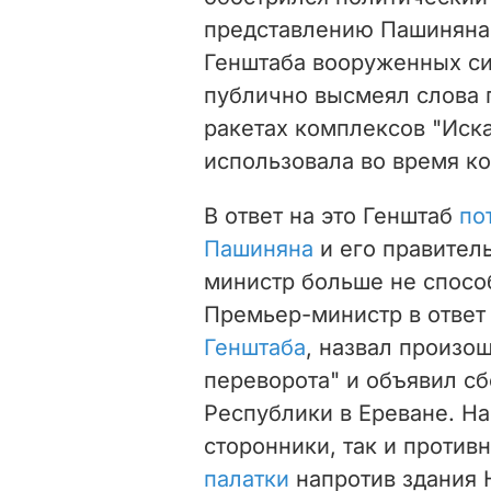
представлению Пашиняна 
Генштаба вооруженных си
публично высмеял слова
ракетах комплексов "Иск
использовала
во время к
В ответ на это Генштаб
по
Пашиняна
и его правитель
министр больше не спосо
Премьер-министр в отве
Генштаба
, назвал произо
переворота" и объявил с
Республики в Ереване. Н
сторонники, так и против
палатки
напротив здания 