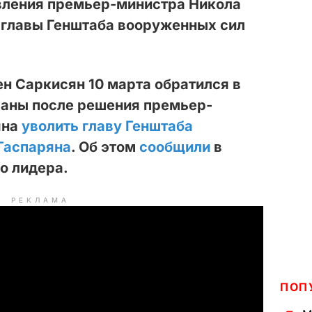
вления премьер-министра Никола
 главы Генштаба вооруженных сил
н Саркисян 10 марта обратился в
раны после решения премьер-
яна
уволить главу Генштаба
Гаспаряна
. Об этом
сообщили
в
о лидера.
РЕКЛАМА
ПОП