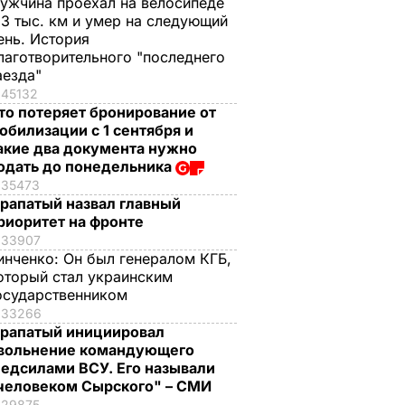
ужчина проехал на велосипеде
,3 тыс. км и умер на следующий
ень. История
лаготворительного "последнего
аезда"
45132
то потеряет бронирование от
обилизации с 1 сентября и
акие два документа нужно
одать до понедельника
35473
рапатый назвал главный
риоритет на фронте
33907
инченко:
Он был генералом КГБ,
оторый стал украинским
осударственником
33266
рапатый инициировал
вольнение командующего
едсилами ВСУ. Его называли
человеком Сырского" – СМИ
29875