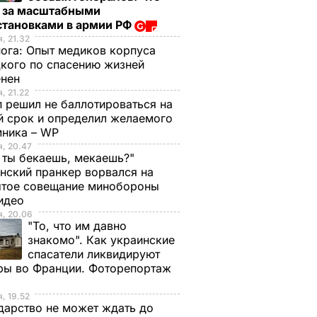
т за масштабными
становками в армии РФ
, 21.32
нога:
Опыт медиков корпуса
кого по спасению жизней
енен
, 21.22
 решил не баллотироваться на
й срок и определил желаемого
мника – WP
, 20.47
 ты бекаешь, мекаешь?"
нский пранкер ворвался на
ытое совещание минобороны
Видео
, 20.06
"То, что им давно
знакомо". Как украинские
спасатели ликвидируют
ры во Франции. Фоторепортаж
, 19.52
дарство не может ждать до