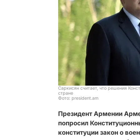
Саркисян считает, что решения Конст
стране
Фото: president.am
Президент Армении Арм
попросил Конституционны
конституции закон о вое