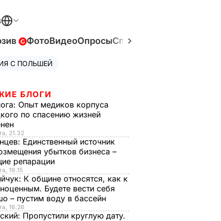
В
юзив
Фото
Видео
Опросы
Спецпроекты
Война в У
ИЯ С ПОЛЬШЕЙ
ЖИЕ БЛОГИ
нога:
Опыт медиков корпуса
кого по спасению жизней
енен
та, 21.32
нцев:
Единственный источник
озмещения убытков бизнеса –
щие репарации
а, 19.15
ийчук:
К общине относятся, как к
ноценным. Будете вести себя
о – пустим воду в бассейн
та, 16.26
ский:
Пропустили круглую дату.