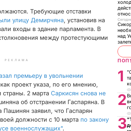
холод
дейст
олжаются. Требующие отставки
отно
ыли улицу Демирчяна
, установив на
Сегодня
Сикор
вали входы в здание парламента. В
необх
над У
 столкновения между протестующими
залет
ПОП
РЕКЛАМА
1
"
азал премьеру в увольнении
т
к
к как проект указа, по его мнению,
 страны. 2 марта
Саркисян снова не
2
В
иняна об отстранении Гаспаряна. В
в
г
а Пашинян заявил, что Гаспарян
3
своей должности с 10 марта
по закону
"
д
тусе военнослужащих"
.