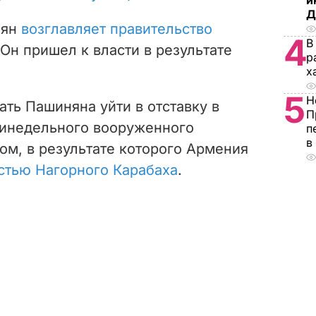
и
Д
нян
возглавляет правительство
4
В
 Он пришел к власти в результате
р
х
5
Н
ть Пашиняна уйти в отставку в
П
тинедельного вооруженного
п
в
ом, в результате которого Армения
астью Нагорного Карабаха
.