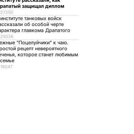
нституте рассказали, как
рапатый защищал диплом
27250
 институте танковых войск
ассказали об особой черте
арактера главкома Драпатого
25036
ежные "Поцелуйчики" к чаю.
ростой рецепт невероятного
еченья, которое станет любимым
 семье
18047