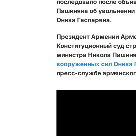
последовало после объя
Пашиняна об увольнении
Оника Гаспаряна.
Президент Армении Арме
Конституционный суд ст
министра Никола Пашин
вооруженных сил Оника 
пресс-службе армянског