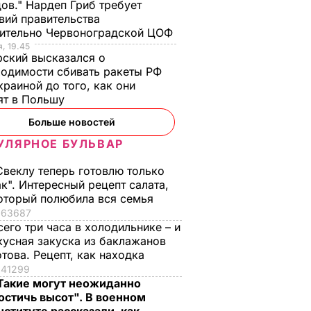
ов." Нардеп Гриб требует
вий правительства
сительно Червоноградской ЦОФ
, 19.45
ский высказался о
одимости сбивать ракеты РФ
краиной до того, как они
ят в Польшу
Больше новостей
УЛЯРНОЕ БУЛЬВАР
Свеклу теперь готовлю только
ак". Интересный рецепт салата,
оторый полюбила вся семья
63687
сего три часа в холодильнике – и
кусная закуска из баклажанов
отова. Рецепт, как находка
41299
Такие могут неожиданно
остичь высот". В военном