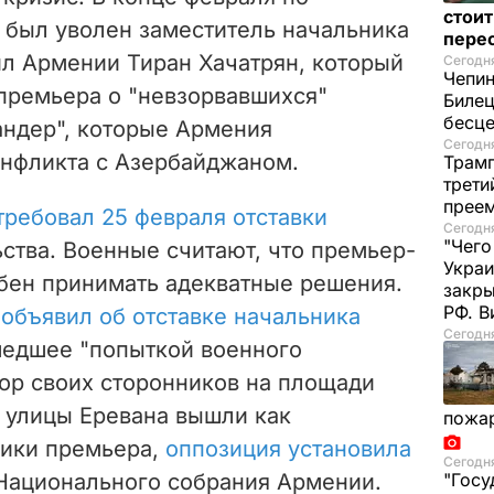
стои
был уволен заместитель начальника
пере
л Армении Тиран Хачатрян, который
Сегодня
Чепи
 премьера
о "невзорвавшихся"
Билец
бесц
андер"
, которые Армения
Сегодня
онфликта с Азербайджаном.
Трамп
трети
прее
требовал 25 февраля отставки
Сегодня
"Чего
ства. Военные считают, что премьер-
Украи
бен принимать адекватные решения.
закр
РФ. 
т
объявил об отставке начальника
Сегодня
шедшее "попыткой военного
бор своих сторонников на площади
а улицы Еревана вышли как
пожа
ники премьера,
оппозиция установила
Сегодня
Национального собрания Армении.
"Госу