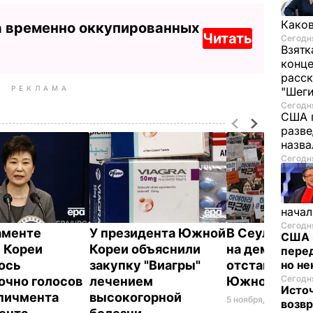
Каков
а временно оккупированных
Читать
Сегодня
Взятк
конце
расск
РЕКЛАМА
"Шег
Сегодня
США 
разве
назв
Сегодня
начал
Сегодня
аменте
У президента Южной
В Сеуле люд
США 
 Кореи
Кореи объяснили
на демонстр
перед
ось
закупку "Виагры"
отставку пре
но н
Сегодня
очно голосов
лечением
Южной Коре
Исто
пичмента
высокогорной
5 ноября, 16.27
МИР
возв