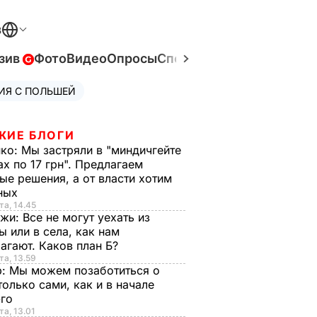
В
зив
Фото
Видео
Опросы
Спецпроекты
Война в Ук
ИЯ С ПОЛЬШЕЙ
ЖИЕ БЛОГИ
нко:
Мы застряли в "миндичгейте
ах по 17 грн". Предлагаем
ые решения, а от власти хотим
ных
та, 14.45
нжи:
Все не могут уехать из
ы или в села, как нам
агают. Каков план Б?
та, 13.59
р:
Мы можем позаботиться о
только сами, как и в начале
-го
та, 13.01