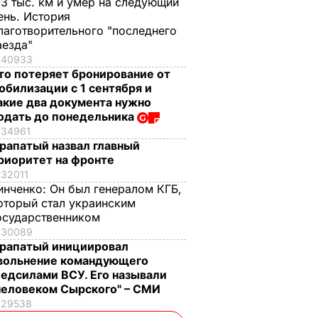
,3 тыс. км и умер на следующий
ень. История
лаготворительного "последнего
аезда"
40933
то потеряет бронирование от
обилизации с 1 сентября и
акие два документа нужно
одать до понедельника
34961
рапатый назвал главный
риоритет на фронте
32011
инченко:
Он был генералом КГБ,
оторый стал украинским
осударственником
30089
рапатый инициировал
вольнение командующего
едсилами ВСУ. Его называли
человеком Сырского" – СМИ
29538