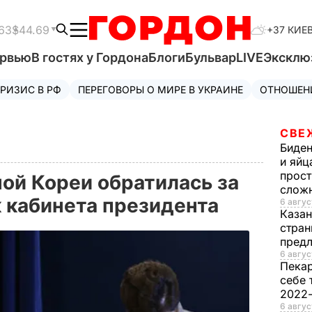
63
$44.69
+37 КИЕ
ервью
В гостях у Гордона
Блоги
Бульвар
LIVE
Эксклю
РИЗИС В РФ
ПЕРЕГОВОРЫ О МИРЕ В УКРАИНЕ
ОТНОШЕН
СВЕ
Биде
и яйц
прост
й Кореи обратилась за
слож
 кабинета президента
6 авгус
Каза
стран
предл
6 авгус
Пека
себе 
2022
6 авгус