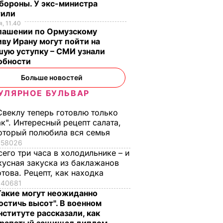
бороны. У экс-министра
тили
, 11.40
глашении по Ормузскому
ву Ирану могут пойти на
ую уступку – СМИ узнали
обности
Больше новостей
УЛЯРНОЕ БУЛЬВАР
Свеклу теперь готовлю только
обрать
Гораздо интереснее,
Как выглядит 59-
ак". Интересный рецепт салата,
, иначе
чем шарлотка.
летний "танцующи
оторый полюбила вся семья
ачники
Рецепт яблочных
миллионер" Вакки 
58026
крет
роз
что о нем говорит
сего три часа в холодильнике – и
кусная закуска из баклажанов
его 31-летняя жена.
ЬВАР
6 августа, 11.36
БУЛЬВАР
отова. Рецепт, как находка
Фото
40681
6 августа, 10.55
БУЛЬВАР
Такие могут неожиданно
остичь высот". В военном
нституте рассказали, как