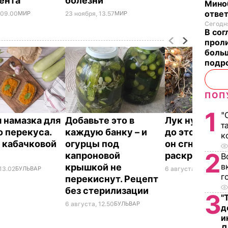
ента
болезни
Мино
отве
 09.00
МИР
23 ноября, 13.57
МИР
Сегодня
В со
проли
больш
подр
ПОП
1
"
 намазка для
Добавьте это в
Лук нужно с
т
о перекуса.
каждую банку – и
до этой даты
к
 кабачковой
огурцы под
он сгниет. Д
2
капроновой
раскрыли се
В
в
крышкой не
13.02
БУЛЬВАР
6 августа, 12.06
БУЛ
г
перекиснут. Рецепт
без стерилизации
3
"
6 августа, 12.50
БУЛЬВАР
д
и