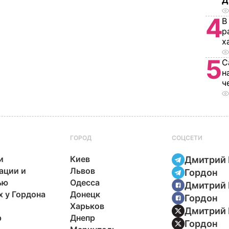
Д
4
В
р
х
5
С
н
ч
ГОРОД
СОЦСЕТИ
и
Киев
Дмитрий 
ации и
Львов
Гордон
ью
Одесса
Дмитрий 
х у Гордона
Донецк
Гордон
Харьков
Дмитрий 
р
Днепр
Гордон