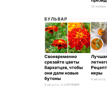
презид
30 ноября,
БУЛЬВАР
Своевременно
Лучшая
срезайте цветы
летнег
бархатцев, чтобы
Рецепт
они дали новые
икры
бутоны
6 августа, 
6 августа, 13.41
БУЛЬВАР