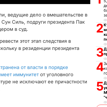
5
д
V
б
ли, ведущие дело о вмешательстве в
з
i
 Сун Силь, подруги президента Пак
2
К
дером в суд.
d
м
к
п
e
евести этот этап следствия в
3
скольку в резиденции президента
Д
o
п
.
4
З
транена от власти в порядке
к
г
имеет иммунитет
от уголовного
атуре не исключают ее причастности
5
Д
у
.
М
"