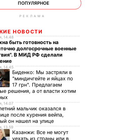
ПОПУЛЯРНОЕ
РЕКЛАМА
ЖИЕ НОВОСТИ
, 14.48
на быть готовность на
аточно долгосрочные военные
вия". В МИД РФ сделали
ление
, 14.45
Биденко:
Мы застряли в
"миндичгейте и яйцах по
17 грн". Предлагаем
ые решения, а от власти хотим
ных
, 14.07
етний мальчик оказался в
ице после курения вейпа,
ый он нашел на улице
, 13.59
Казанжи:
Все не могут
уехать из страны или в