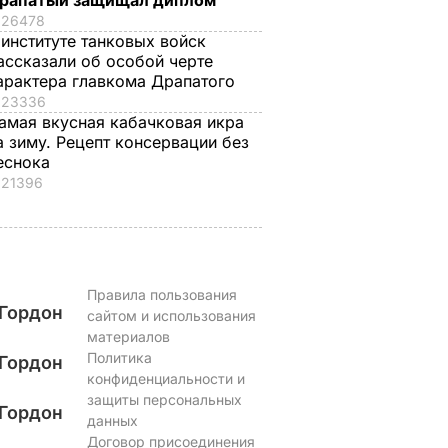
рапатый защищал диплом
26478
 институте танковых войск
ассказали об особой черте
арактера главкома Драпатого
23336
амая вкусная кабачковая икра
а зиму. Рецепт консервации без
еснока
21396
Правила пользования
Гордон
сайтом и использования
материалов
Политика
Гордон
конфиденциальности и
защиты персональных
Гордон
данных
Договор присоединения