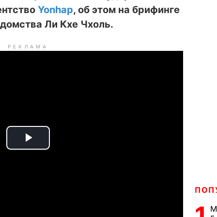
ентство
Yonhap
, об этом на брифинге
едомства Ли Кхе Чхоль.
РЕКЛАМА
P
l
a
ПОП
1
М
y