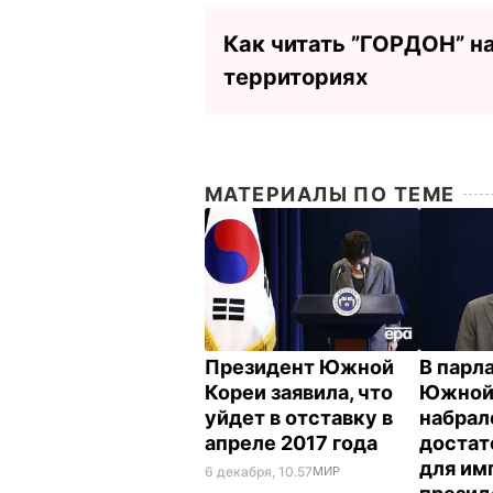
Как читать ”ГОРДОН” н
территориях
МАТЕРИАЛЫ ПО ТЕМЕ
Президент Южной
В парл
Кореи заявила, что
Южной
уйдет в отставку в
набрал
апреле 2017 года
достат
для им
6 декабря, 10.57
МИР