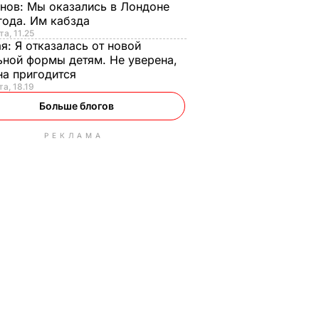
анов:
Мы оказались в Лондоне
года. Им кабзда
та, 11.25
ая:
Я отказалась от новой
ной формы детям. Не уверена,
на пригодится
та, 18.19
Больше блогов
РЕКЛАМА