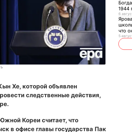
Богд
1944 
6 авгус
Яров
школь
что о
5 авгус
ть
Кын Хе, которой объявлен
провести следственные действия,
ре.
Южной Кореи считает, что
ск в офисе главы государства Пак