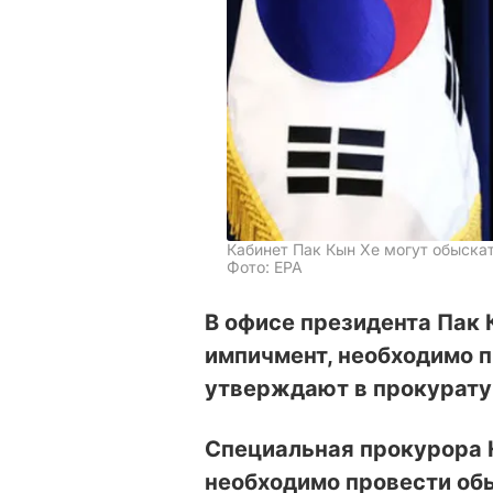
Кабинет Пак Кын Хе могут обыска
Фото: EPA
В офисе президента Пак 
импичмент, необходимо 
утверждают в прокурату
Специальная прокурора 
необходимо провести обы