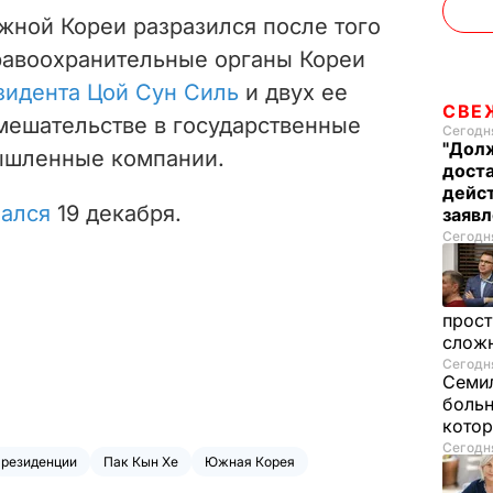
жной Кореи разразился после того
правоохранительные органы Кореи
зидента Цой Сун Силь
и двух ее
СВЕ
ешательстве в государственные
Сегодня
"Долж
ышленные компании.
дост
дейст
чался
19 декабря.
заяв
Сегодня
прост
слож
Сегодня
Семил
больн
котор
Сегодня
резиденции
Пак Кын Хе
Южная Корея