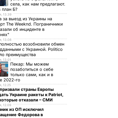
села, как нам предлагают.
 план Б?
, 13.39
а за выезд из Украины на
рт The Weeknd. Пограничники
азали об инциденте в
инях"
, 13.08
полностью возобновили обмен
дданными с Украиной. Politico
ало преимущества
, 13.01
Пекар:
Мы можем
позаботиться о себе
только сами, как и в
е 2022-го
, 12.25
и вышли
призвали страны Европы
ацию за
ать Украине ракеты к Patriot,
зидента
екоторые отказали – СМИ
, 12.09
и
чник из ОП исключил
ращение Федорова в