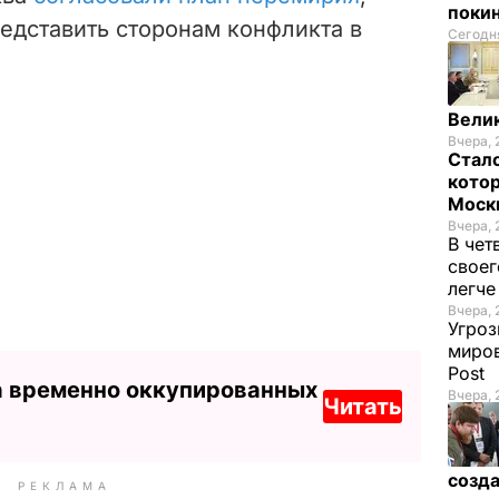
покин
едставить сторонам конфликта в
Сегодня
Велик
Вчера, 
Стало
котор
Моск
Вчера, 
В чет
своег
легч
Вчера, 
Угроз
миров
Post
а временно оккупированных
Вчера, 
Читать
созда
РЕКЛАМА