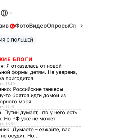
В
зив
Фото
Видео
Опросы
Спецпроекты
Война в Ук
ИЯ С ПОЛЬШЕЙ
ЖИЕ БЛОГИ
ая:
Я отказалась от новой
ной формы детям. Не уверена,
на пригодится
та, 18.19
енко:
Российские танкеры
у-то боятся идти домой из
орного моря
а, 17.15
а:
Путин думает, что у него есть
. Но РФ уже не может
та, 16.52
рник:
Думаете – езжайте, вас
 не осудит. Но...