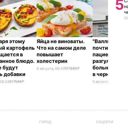
5
С
н
ч
аря этому
Яйца не виноваты.
"Валлийский
й картофель
Что на самом деле
почти час пу
щается в
повышает
пациентов,
анное блюдо.
холестерин
разгуливая н
 будут
больницы с к
6 августа, 00.47
БУЛЬВАР
ь добавки
в черном бал
 08.03
БУЛЬВАР
5 августа, 23.32
БУЛ
ГОРОД
СОЦСЕТИ