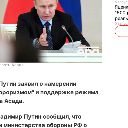
5 авгус
Яцен
1500 
реал
5 авгус
ивать Асада
Путин заявил о намерении
ерроризмом" и поддержке режима
а Асада.
ладимир Путин сообщил, что
м министерства обороны РФ о