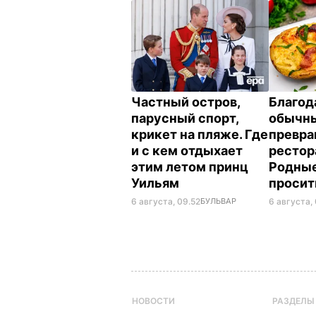
Частный остров,
Благод
парусный спорт,
обычны
крикет на пляже. Где
превра
и с кем отдыхает
рестор
этим летом принц
Родные
Уильям
просит
6 августа, 09.52
БУЛЬВАР
6 августа,
НОВОСТИ
РАЗДЕЛЫ