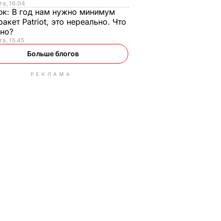
та, 16.04
юк:
В год нам нужно минимум
ракет Patriot, это нереально. Что
ьно?
та, 15.45
Больше блогов
РЕКЛАМА