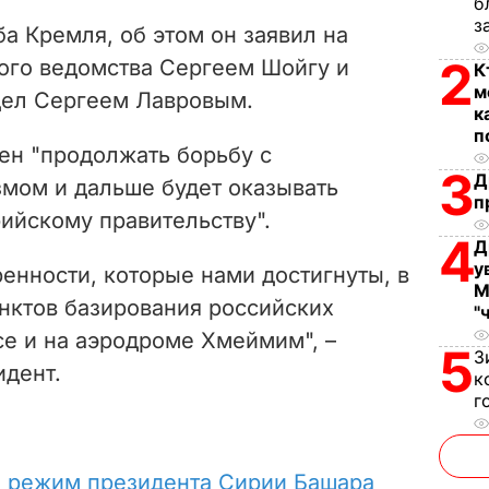
V
б
з
а Кремля, об этом он заявил на
i
2
ного ведомства Сергеем Шойгу и
К
м
дел Сергеем Лавровым.
d
к
п
e
ен "
продолжать борьбу с
3
Д
мом и дальше будет оказывать
o
п
ийскому правительству".
4
Д
у
енности, которые нами достигнуты, в
М
унктов базирования российских
"
се и на аэродроме Хмеймим", –
5
З
идент.
к
г
о
режим президента Сирии Башара