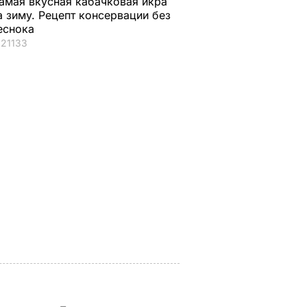
амая вкусная кабачковая икра
а зиму. Рецепт консервации без
еснока
21133
 упырь"
"Именно там его
Названа лучшая со
гал
навещают члены
для консервации,
семьи в течение
выберите ее – и
а крыше
лета". Где отдыхают
крышки на банках н
осой и
Чарльз III и его жена
"сорвет"
ахоне
Камилла
5 августа, 19.34
БУЛЬВАР
ЬВАР
5 августа, 20.22
БУЛЬВАР