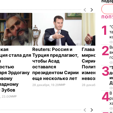
подо
ПОП
1
"
т
к
2
В
кая
Reuters: Россия и
Глава МИД Ту
в
ция стала для
Турция предлагают,
мирном план
г
я
чтобы Асад
Сирии:
3
ностью
оставался
Политически
"
аря Эрдогану
президентом Сирии
изменения с
д
и
новому
еще несколько лет
невозможны
Д
падному
28 декабря, 19.29
МИР
28 декабря, 15.57
МИ
– Зубов
4
В
, 23.00
МИР
р
х