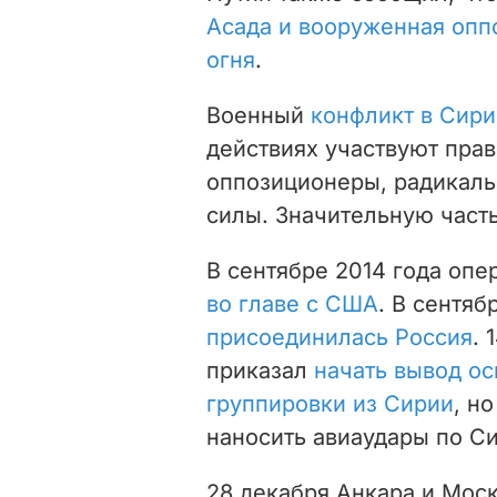
Асада и вооруженная опп
огня
.
Военный
конфликт в Сири
действиях участвуют прав
оппозиционеры, радикаль
силы. Значительную част
В сентябре 2014 года оп
во главе с США
. В сентяб
присоединилась Россия
.
приказал
начать вывод ос
группировки из Сирии
, н
наносить авиаудары по С
28 декабря Анкара и Мос