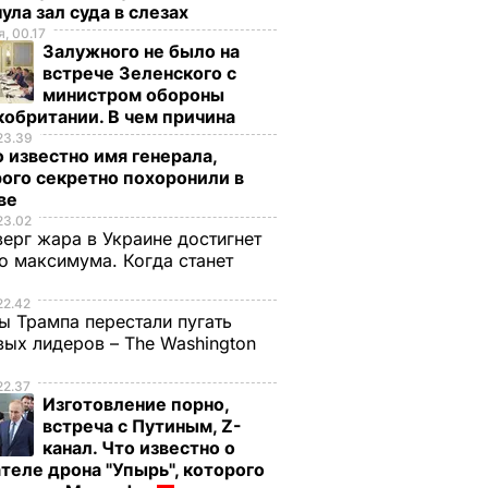
ула зал суда в слезах
, 00.17
Залужного не было на
встрече Зеленского с
министром обороны
обритании. В чем причина
23.39
 известно имя генерала,
ого секретно похоронили в
ве
23.02
верг жара в Украине достигнет
о максимума. Когда станет
е
22.42
ы Трампа перестали пугать
ых лидеров – The Washington
22.37
Изготовление порно,
встреча с Путиным, Z-
канал. Что известно о
теле дрона "Упырь", которого