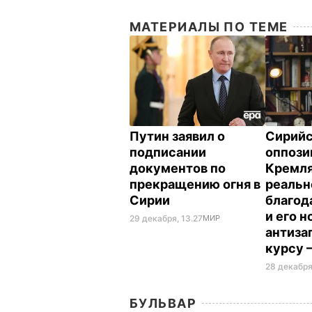
МАТЕРИАЛЫ ПО ТЕМЕ
Путин заявил о
Сирийс
подписании
оппози
документов по
Кремл
прекращению огня в
реаль
Сирии
благод
и его 
29 декабря, 13.27
МИР
антиза
курсу 
28 декабря
БУЛЬВАР