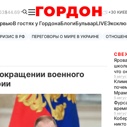
63
$44.69
+30 КИЕ
ервью
В гостях у Гордона
Блоги
Бульвар
LIVE
Эксклю
РИЗИС В РФ
ПЕРЕГОВОРЫ О МИРЕ В УКРАИНЕ
ОТНОШЕН
СВЕ
Яров
школь
что о
сокращении военного
5 авгус
Клим
рии
почем
Мрам
5 август
Фурс
время
5 авгус
Кобе
никто