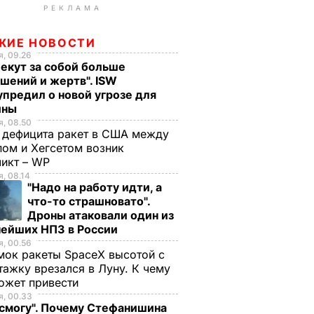
РЕКЛАМА
ЖИЕ НОВОСТИ
, 09.26
екут за собой больше
шений и жертв". ISW
предил о новой угрозе для
ины
, 08.50
 дефицита ракет в США между
ом и Хегсетом возник
ликт – WP
, 08.14
"Надо на работу идти, а
что-то страшновато".
Дроны атаковали один из
нейших НПЗ в России
, 00.56
ок ракеты SpaceX высотой с
тажку врезался в Луну. К чему
ожет привести
, 00.33
 смогу". Почему Стефанишина