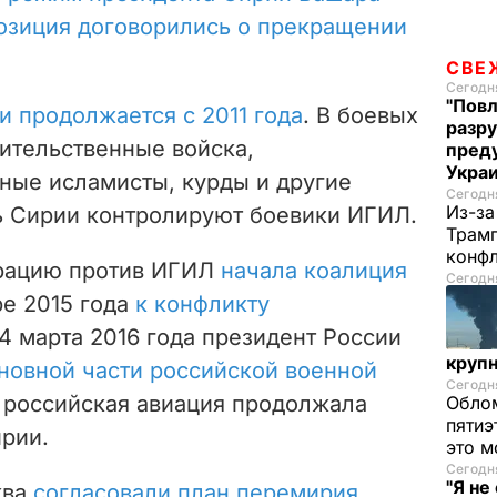
озиция договорились о прекращении
СВЕ
Сегодня
"Повл
и продолжается с 2011 года
. В боевых
разру
ительственные войска,
преду
Укра
ные исламисты, курды и другие
Сегодня
Из-за
ь Сирии контролируют боевики ИГИЛ.
Трамп
конф
ерацию против ИГИЛ
начала коалиция
Сегодня
ре 2015 года
к конфликту
14 марта 2016 года президент России
круп
новной части российской военной
Сегодня
о российская авиация продолжала
Облом
пятиэ
ирии.
это м
Сегодня
"Я не
ква
согласовали план перемирия
,