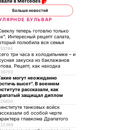
рвали в Mercedes
Больше новостей
УЛЯРНОЕ БУЛЬВАР
Свеклу теперь готовлю только
ак". Интересный рецепт салата,
оторый полюбила вся семья
53744
сего три часа в холодильнике – и
рции о
Замглавы МИД РФ о
кусная закуска из баклажанов
е по
подготовленной
отова. Рецепт, как находка
Британией и
39703
е
Францией
Такие могут неожиданно
 Асадом
резолюции по Сирии:
остичь высот". В военном
нституте рассказали, как
Из этой затеи ничего
рапатый защищал диплом
не выйдет
Р
25820
28 декабря, 14.09
МИР
 институте танковых войск
ассказали об особой черте
арактера главкома Драпатого
22369