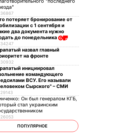
лаготворительного "последнего
аезда"
36867
то потеряет бронирование от
обилизации с 1 сентября и
акие два документа нужно
одать до понедельника
34247
рапатый назвал главный
риоритет на фронте
30932
рапатый инициировал
вольнение командующего
едсилами ВСУ. Его называли
человеком Сырского" – СМИ
29143
инченко:
Он был генералом КГБ,
оторый стал украинским
осударственником
26053
ПОПУЛЯРНОЕ