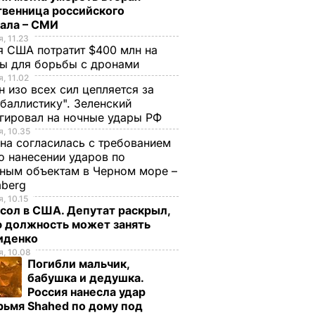
твенница российского
рала – СМИ
, 11.23
 США потратит $400 млн на
ры для борьбы с дронами
, 11.02
н изо всех сил цепляется за
баллистику". Зеленский
гировал на ночные удары РФ
, 10.35
на согласилась с требованием
 нанесении ударов по
ным объектам в Черном море –
mberg
, 10.15
сол в США. Депутат раскрыл,
ю должность может занять
иденко
, 10.08
Погибли мальчик,
бабушка и дедушка.
Россия нанесла удар
рьмя Shahed по дому под