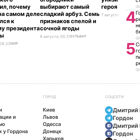
с
ил, почему
выбирают самый
героя Путин
4
Г
на самом деле
сладкий арбуз. Семь
7 августа, 23.32
БУЛ
р
лся к
признаков спелой и
н
у президента
сочной ягоды
б
ны
8 августа, 00.21
БУЛЬВАР
5
 08.33
МИР
С
г
п
р
ГОРОД
СОЦСЕТИ
и
Киев
Дмитрий 
ации и
Львов
Гордон
ью
Одесса
Дмитрий 
х у Гордона
Донецк
Гордон
Харьков