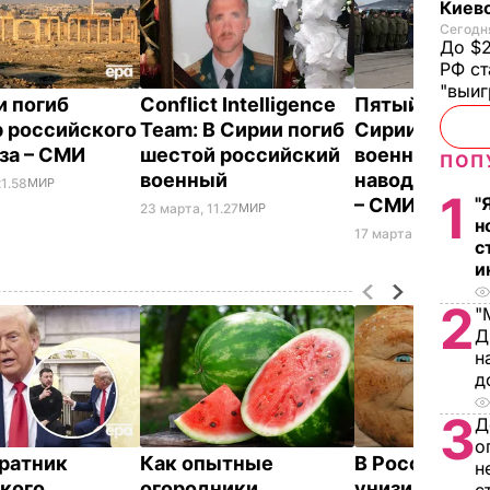
Киев
Сегодня
До $2
РФ ст
"выи
и погиб
Сonflict Intelligence
Пятый погиб
 российского
Team: В Сирии погиб
Сирии росси
за – СМИ
шестой российский
военный был
ПОП
военный
наводчиком 
21.58
МИР
1
"
– СМИ
23 марта, 11.27
МИР
н
17 марта, 21.48
МИР
с
и
2
"
Д
н
д
3
Д
о
ратник
Как опытные
В России же
н
кого
огородники
унизили люб