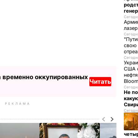
родс
гене
Сегодня
Армия
лазе
Сегодня
"Пути
свою 
отреа
Сегодня
Украи
США о
нефтя
а временно оккупированных
Читать
Bloo
Сегодня
Не по
каку
Свир
РЕКЛАМА
Сегодня
четы