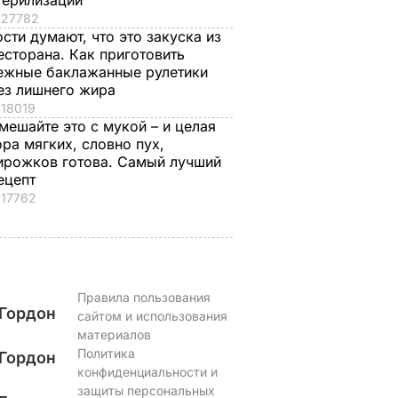
терилизации
а
сбухался". В сеть
ресторана. Как
27782
ости думают, что это закуска из
попали снимки
приготовить нежн
ЬВАР
есторана. Как приготовить
Кабаевой с
баклажанные
ежные баклажанные рулетики
Медведевым
рулетики без
ез лишнего жира
лишнего жира
7 августа, 20.39
БУЛЬВАР
18019
7 августа, 20.17
БУЛЬВАР
мешайте это с мукой – и целая
ора мягких, словно пух,
ирожков готова. Самый лучший
ецепт
17762
Правила пользования
Гордон
сайтом и использования
материалов
Политика
Гордон
конфиденциальности и
защиты персональных