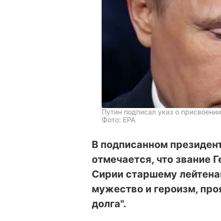
Путин подписал указ о присвоени
Фото: ЕРА
В подписанном президен
отмечается, что звание 
Сирии старшему лейтена
мужество и героизм, про
долга".