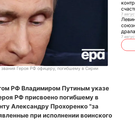
контр
счас
7 авгус
Леви
союзн
драла
7 август
и звания Героя РФ офицеру, погибшему в Сирии
том РФ Владимиром Путиным указе
Героя РФ присвоено погибшему в
нту Александру Прохоренко "за
явленные при исполнении воинского