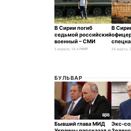
В Сирии погиб
В Сири
седьмой российский
офицер
военный – СМИ
спецна
5 апреля, 19.47
МИР
24 марта, 
БУЛЬВАР
Бывший глава МИД
Экс-со
Украины рассказал о
Зеленс