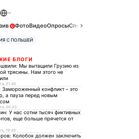
зив
Фото
Видео
Опросы
Спецпроекты
Война в Ук
ИЯ С ПОЛЬШЕЙ
ЖИЕ БЛОГИ
ашвили:
Мы вытащили Грузию из
ой трясины. Нам этого не
тили
та, 01.40
:
Замороженный конфликт – это
р, а пауза перед новым
исом
та, 00.43
рин:
У нас сотни тысяч фиктивных
нтов, еще больше прячется от
та, 19.48
оров:
Колобок должен заключить