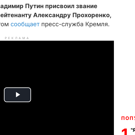
ладимир Путин присвоил звание
лейтенанту Александру Прохоренко,
том
сообщает
пресс-служба Кремля.
РЕКЛАМА
P
l
ПОП
a
1
"