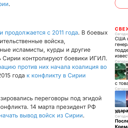
рии
.
СВЕ
и продолжается с 2011 года
. В боевых
Сегодня
США 
ительственные войска,
генер
ные исламисты, курды и другие
подде
изве
ь Сирии контролируют боевики ИГИЛ.
Сегодня
ацию против них начала коалиция во
2015 года
к конфликту в Сирии
с тов
Сегодня
изировались переговоры под эгидой
онфликта. 14 марта президент РФ
удар
начать вывод войск из Сирии
.
Сегодня
После
Кремл