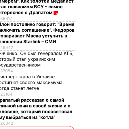
омером". Как золотой медалист
тал главкомом ВСУ – самое
нтересное о Драпатом
88817
Илон постоянно говорит: "Время
аключать соглашение". Федоров
говаривает Маска уступить в
тношении Starlink – СМИ
49442
инченко:
Он был генералом КГБ,
оторый стал украинским
осударственником
37084
 четверг жара в Украине
остигнет своего максимума.
огда станет легче
23164
рапатый рассказал о самой
линной ночи в своей жизни и о
еловеке, который посоветовал
му выбраться из "котла"
20042