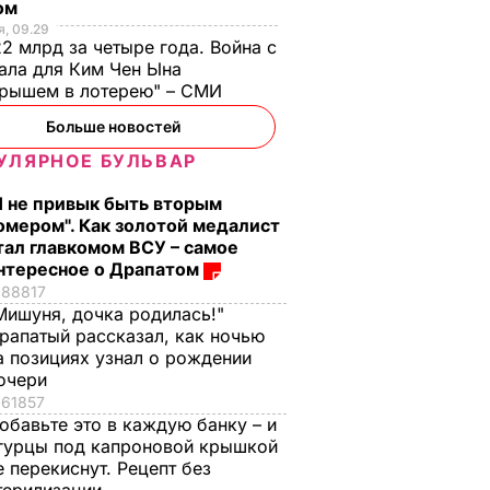
ом
, 09.29
2 млрд за четыре года. Война с
ала для Ким Чен Ына
грышем в лотерею" – СМИ
ший в
Больше новостей
йский
УЛЯРНОЕ БУЛЬВАР
авиации
Я не привык быть вторым
омером". Как золотой медалист
тал главкомом ВСУ – самое
нтересное о Драпатом
88817
Мишуня, дочка родилась!"
рапатый рассказал, как ночью
а позициях узнал о рождении
очери
61857
обавьте это в каждую банку – и
гурцы под капроновой крышкой
стоко
"Димка был вроде
Гости думают, что
е перекиснут. Рецепт без
имого
нормальный, пока не
это закуска из