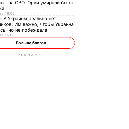
акт на СВО. Орки умирали бы от
тья
та, 16.02
н:
У Украины реально нет
иков. Им важно, чтобы Украина
сь, но не побеждала
а, 15.12
Больше блогов
РЕКЛАМА