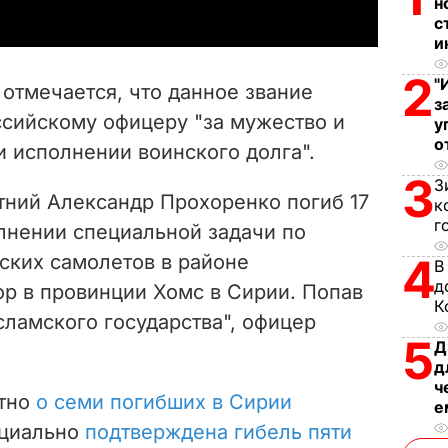
н
y
с
и
V
2
"
отмечается, что данное звание
з
i
сийскому офицеру "за мужество и
у
о
 исполнении воинского долга".
d
3
З
e
етний Александр Прохоренко погиб 17
к
г
олнении специальной задачи по
o
ских самолетов в районе
4
В
д
ор в провинции Хомс в Сирии. Попав
К
ламского государства", офицер
5
Д
д
ч
стно
о семи погибших в Сирии
е
циально
подтверждена гибель пяти