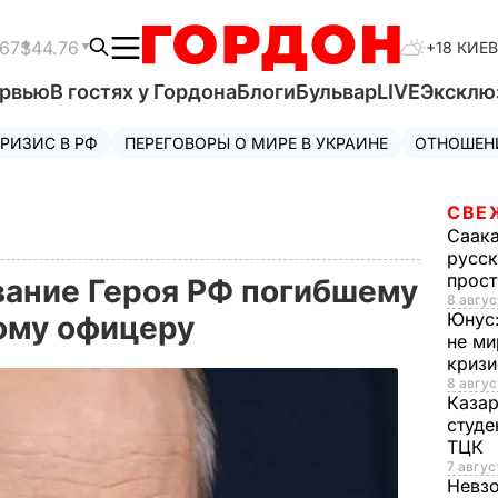
.67
$44.76
+18 КИЕВ
ервью
В гостях у Гордона
Блоги
Бульвар
LIVE
Эксклю
РИЗИС В РФ
ПЕРЕГОВОРЫ О МИРЕ В УКРАИНЕ
ОТНОШЕН
СВЕ
Саак
русск
прос
вание Героя РФ погибшему
8 авгус
Юнус
кому офицеру
не ми
криз
8 авгус
Каза
студе
ТЦК
7 авгус
Невз