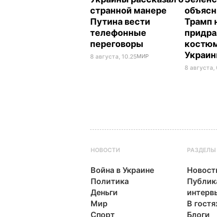
странной манере
объясн
Путина вести
Трамп 
телефонные
придра
переговоры
костюм
Украи
8 августа, 10.25
МИР
8 августа,
НОВОСТИ
РАЗДЕЛЫ
Война в Украине
Новост
Политика
Публик
Деньги
интерв
Мир
В гостя
Спорт
Блоги