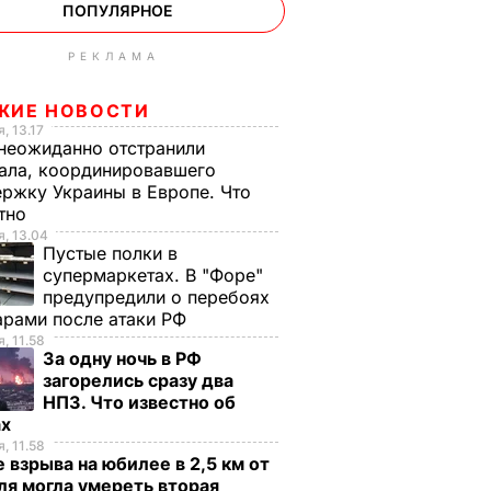
ПОПУЛЯРНОЕ
РЕКЛАМА
ЖИЕ НОВОСТИ
, 13.17
неожиданно отстранили
ала, координировавшего
ржку Украины в Европе. Что
стно
, 13.04
Пустые полки в
супермаркетах. В "Форе"
предупредили о перебоях
арами после атаки РФ
, 11.58
За одну ночь в РФ
загорелись сразу два
НПЗ. Что известно об
ах
, 11.58
 взрыва на юбилее в 2,5 км от
я могла умереть вторая