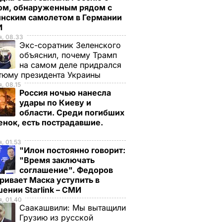
ом, обнаруженным рядом с
инским самолетом в Германии
И
я, 08.33
Экс-соратник Зеленского
объяснил, почему Трамп
на самом деле придрался
тюму президента Украины
, 08.15
Россия ночью нанесла
удары по Киеву и
области. Среди погибших
енок, есть пострадавшие.
, 01.53
"Илон постоянно говорит:
"Время заключать
соглашение". Федоров
ривает Маска уступить в
ении Starlink – СМИ
, 01.40
Саакашвили:
Мы вытащили
Грузию из русской