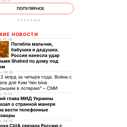
ПОПУЛЯРНОЕ
РЕКЛАМА
ЖИЕ НОВОСТИ
, 10.08
Погибли мальчик,
бабушка и дедушка.
Россия нанесла удар
рьмя Shahed по дому под
ом
, 09.29
2 млрд за четыре года. Война с
ала для Ким Чен Ына
грышем в лотерею" – СМИ
, 10.25
ий глава МИД Украины
азал о странной манере
на вести телефонные
говоры
, 08.55
дка США связала Россию с