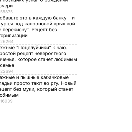
очери
58875
обавьте это в каждую банку – и
гурцы под капроновой крышкой
е перекиснут. Рецепт без
терилизации
26264
ежные "Поцелуйчики" к чаю.
ростой рецепт невероятного
еченья, которое станет любимым
 семье
22694
ежные и пышные кабачковые
ладьи просто тают во рту. Новый
ецепт без муки, который станет
юбимым
16939