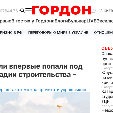
.67
$44.76
+18 КИЕВ
ервью
В гостях у Гордона
Блоги
Бульвар
LIVE
Экскл
РИЗИС В РФ
ПЕРЕГОВОРЫ О МИРЕ В УКРАИНЕ
ОТНОШЕН
СВЕ
Саак
русск
прос
ли впервые попали под
8 авгус
Юнус
адии строительства –
не ми
криз
8 авгус
еріал також можна прочитати українською
Каза
студе
ТЦК
7 авгус
Невз