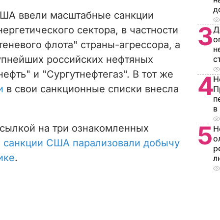
д
 США ввели масштабные санкции
3
нергетического сектора, в частности
Д
о
теневого флота" страны-агрессора, а
н
рупнейших российских нефтяных
с
ефть" и "Сургутнефтегаз". В тот же
4
Н
и
в свои санкционные списки внесла
П
п
в
5
 ссылкой на три ознакомленных
Н
о
о
санкции США парализовали добычу
р
ике
.
л