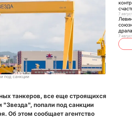
контр
счас
7 авгус
Леви
союзн
драла
7 август
ли под санкции
ных танкеров, все еще строящихся
 "Звезда", попали под санкции
я. Об этом сообщает агентство