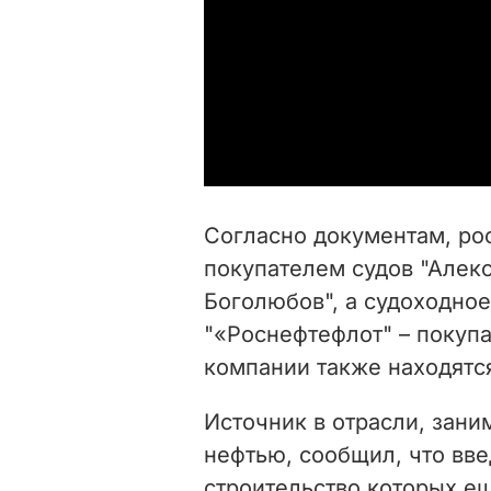
Согласно документам, ро
покупателем судов "Алекс
Боголюбов", а судоходно
"«Роснефтефлот" – покуп
компании также находятс
Источник в отрасли, зан
нефтью, сообщил, что вве
строительство которых е