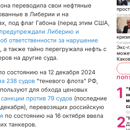
, она переводила свои нефтяные
прос
ованные в Либерии и на
Сегодн
х, под флаг Габона (перед этим США,
предупреждали Либерию и
криз
об ответственности за нарушение
Сегодня
Экс-г
, а также тайно перегружала нефть с
может
ров на другие суда.
Како
по состоянию на 12 декабря 2024
ПОП
а 238 судов
"теневого флота" РФ,
1
"
спользуют для обхода ценовых
н
 санкции против 79 судов
(последние
м
с
 декабря), перевозящих российскую
я
по состоянию на 16 октября ввела
2
"
их танкеров.
Д
н