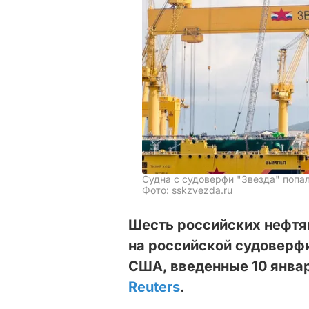
Судна с судоверфи "Звезда" попа
Фото: sskzvezda.ru
Шесть российских нефтя
на российской судоверфи
США, введенные 10 январ
Reuters
.