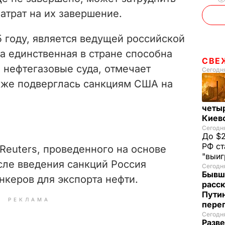
атрат на их завершение.
15 году, является ведущей российской
а единственная в стране способна
СВЕ
 нефтегазовые суда, отмечает
Сегодня
акже подверглась санкциям США на
четы
Киев
Сегодня
До $2
РФ ст
Reuters, проведенного на основе
"выи
сле введения санкций Россия
Сегодня
Бывш
анкеров для экспорта нефти.
расск
Пути
РЕКЛАМА
пере
Сегодня
Разве