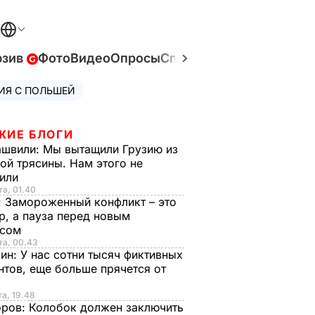
юзив
Фото
Видео
Опросы
Спецпроекты
Война в У
ИЯ С ПОЛЬШЕЙ
ЖИЕ БЛОГИ
ашвили:
Мы вытащили Грузию из
ой трясины. Нам этого не
тили
та, 01.40
:
Замороженный конфликт – это
р, а пауза перед новым
исом
та, 00.43
рин:
У нас сотни тысяч фиктивных
нтов, еще больше прячется от
та, 19.48
оров:
Колобок должен заключить