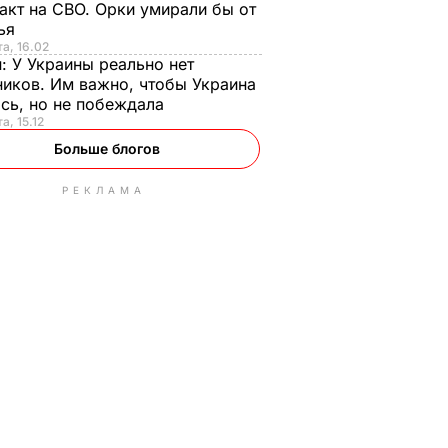
акт на СВО. Орки умирали бы от
тья
та, 16.02
н:
У Украины реально нет
иков. Им важно, чтобы Украина
сь, но не побеждала
а, 15.12
Больше блогов
РЕКЛАМА