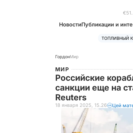
€51
Новости
Публикации и инт
ТОПЛИВНЫЙ К
Гордон
Мир
МИР
Российские кораб
санкции еще на ст
Reuters
18 января 2025, 15.26
Цей мат