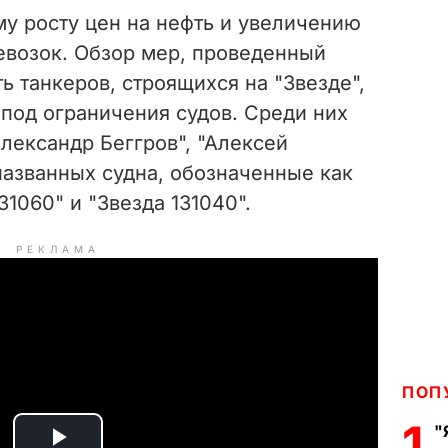
му росту цен на нефть и увеличению
евозок. Обзор мер, проведенный
ть танкеров, строящихся на "Звезде",
под ограничения судов. Среди них
Александр Беггров", "Алексей
названных судна, обозначенные как
31060" и "Звезда 131040".
РЕКЛАМА
ПОП
1
"