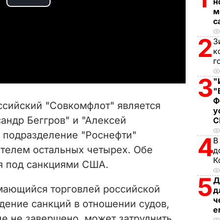
н
P
м
с
l
2
З
a
к
г
y
3
"
"
V
Ф
ссийский "Совкомфлот" является
у
i
андр Беггров" и "Алексей
е подразделение "Роснефти"
d
4
В
ателем остальных четырех. Обе
д
e
К
я под санкциями США.
5
o
Д
имающийся торговлей российской
д
ч
дение санкций в отношении судов,
е
ще не завершено, может затруднить