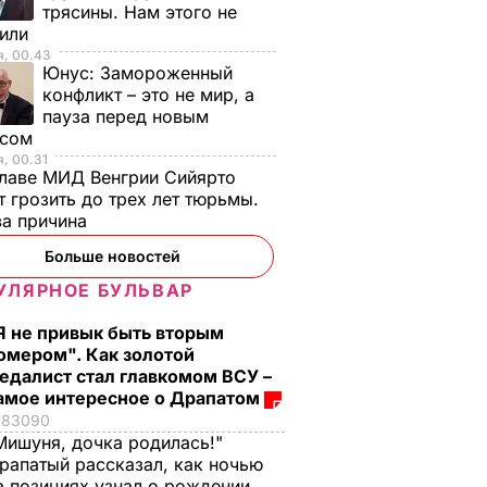
трясины. Нам этого не
тили
я, 00.43
Юнус:
Замороженный
конфликт – это не мир, а
пауза перед новым
исом
, 00.31
лаве МИД Венгрии Сийярто
 грозить до трех лет тюрьмы.
ва причина
Больше новостей
УЛЯРНОЕ БУЛЬВАР
Я не привык быть вторым
омером". Как золотой
едалист стал главкомом ВСУ –
амое интересное о Драпатом
83090
Мишуня, дочка родилась!"
рапатый рассказал, как ночью
а позициях узнал о рождении