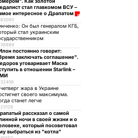
омером". Как золотой
едалист стал главкомом ВСУ –
амое интересное о Драпатом
83090
инченко:
Он был генералом КГБ,
оторый стал украинским
осударственником
36889
Илон постоянно говорит:
Время заключать соглашение".
едоров уговаривает Маска
ступить в отношении Starlink –
СМИ
32456
 четверг жара в Украине
остигнет своего максимума.
огда станет легче
23126
рапатый рассказал о самой
линной ночи в своей жизни и о
еловеке, который посоветовал
му выбраться из "котла"
19297