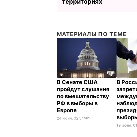
территориях
МАТЕРИАЛЫ ПО ТЕМЕ
В Сенате США
В Росс
пройдут слушания
запрет
по вмешательству
между
РФ в выборы в
наблюд
Европе
презид
выборы
24 июня, 02.54
МИР
19 июня, 0