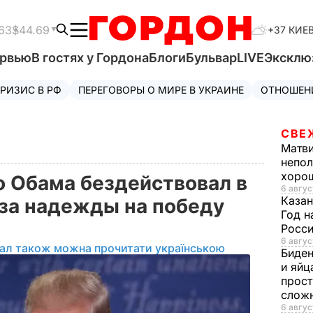
63
$44.69
+37 КИЕ
ервью
В гостях у Гордона
Блоги
Бульвар
LIVE
Эксклю
РИЗИС В РФ
ПЕРЕГОВОРЫ О МИРЕ В УКРАИНЕ
ОТНОШЕН
СВЕ
Матв
непол
хорош
о Обама бездействовал в
6 авгус
Казан
за надежды на победу
Год н
Росси
6 авгус
іал також можна прочитати українською
Биде
и яйц
прост
слож
6 авгус