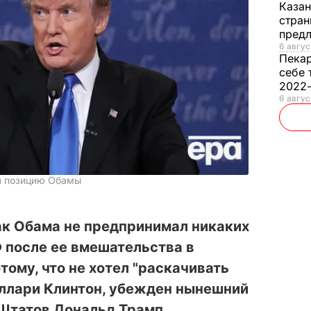
Каза
стран
предл
6 авгус
Пека
себе 
2022
6 авгус
л позицию Обамы
к Обама не предпринимал никаких
 после ее вмешательства в
ому, что не хотел "раскачивать
иллари Клинтон, убежден нынешний
Штатов Дональд Трамп.