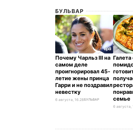
БУЛЬВАР
Почему Чарльз III на
Галета 
самом деле
помид
проигнорировал 45-
готовит
летие жены принца
получае
Гарри и не поздравил
рестор
невестку
понрав
семье
6 августа, 16.28
БУЛЬВАР
6 августа, 