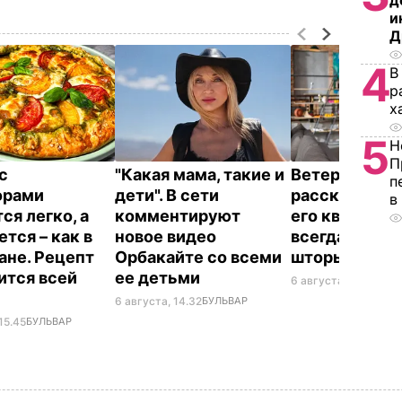
д
и
Д
4
В
р
х
5
Н
П
с
"Какая мама, такие и
Ветеран Ром
п
орами
дети". В сети
рассказал, п
в
ся легко, а
комментируют
его квартире
тся – как в
новое видео
всегда закр
ане. Рецепт
Орбакайте со всеми
шторы
ится всей
ее детьми
6 августа, 14.25
БУЛ
6 августа, 14.32
БУЛЬВАР
15.45
БУЛЬВАР