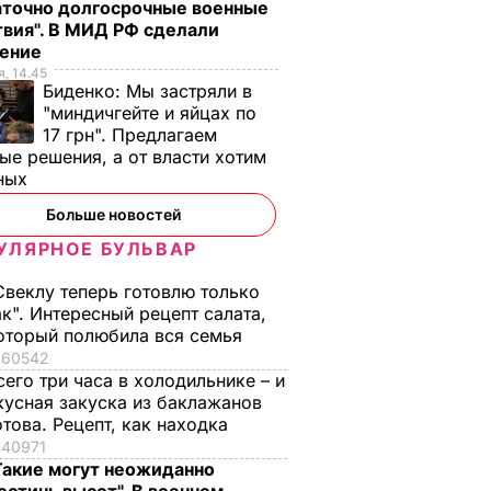
аточно долгосрочные военные
вия". В МИД РФ сделали
ление
, 14.45
Биденко:
Мы застряли в
"миндичгейте и яйцах по
17 грн". Предлагаем
ые решения, а от власти хотим
ных
Больше новостей
УЛЯРНОЕ БУЛЬВАР
Свеклу теперь готовлю только
двоката
ак". Интересный рецепт салата,
оторый полюбила вся семья
ием о
60542
ве
сего три часа в холодильнике – и
оры в
кусная закуска из баклажанов
отова. Рецепт, как находка
40971
Такие могут неожиданно