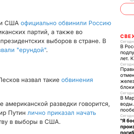
сти США
официально обвинили Россию
канских партий, а также во
СВЕ
президентских выборов в стране. В
Сегодня
В Рос
звали "ерундой"
.
подпу
лет. 
Сегодня
Прави
отмен
есков назвал такие
обвинения
желе
блок
Сегодня
В Мар
е американской разведки говорится,
воды.
пооб
мир Путин
лично приказал начать
Сегодня
"Я бо
ву в выборы в США.
произ
поги