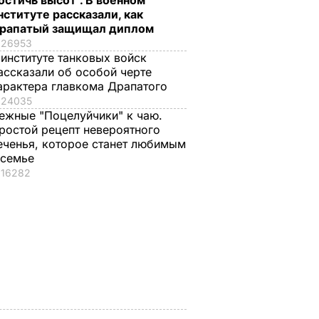
остичь высот". В военном
нституте рассказали, как
рапатый защищал диплом
26953
 институте танковых войск
ассказали об особой черте
арактера главкома Драпатого
24035
ежные "Поцелуйчики" к чаю.
ростой рецепт невероятного
енский
Своевременно
Лучшая намазка дл
еченья, которое станет любимым
очему в
срезайте цветы
летнего перекуса.
 семье
 теперь
бархатцев, чтобы
Рецепт кабачковой
16282
ыты
они дали новые
икры
бутоны
6 августа, 13.02
БУЛЬВАР
ЬВАР
6 августа, 13.41
БУЛЬВАР