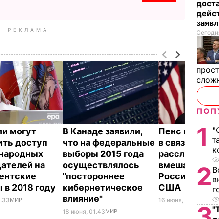
дост
дейст
заяв
РЕКЛАМА
Сегодня
прост
слож
ПОП
1
"
ии могут
В Канаде заявили,
Пенс нанял а
т
ить доступ
что на федеральные
в связи с
к
народных
выборы 2015 года
расследован
ателей на
осуществлялось
вмешательст
2
В
ентские
"постороннее
России в выб
в
 в 2018 году
кибернетическое
США
г
влияние"
1.33
МИР
16 июня, 08.17
МИР
3
"
18 июня, 01.43
МИР