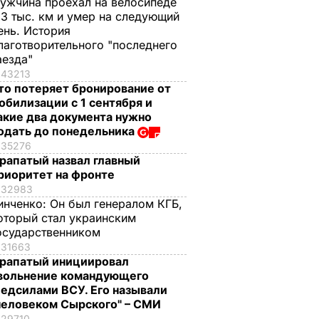
ужчина проехал на велосипеде
,3 тыс. км и умер на следующий
ень. История
лаготворительного "последнего
аезда"
43213
то потеряет бронирование от
обилизации с 1 сентября и
акие два документа нужно
одать до понедельника
35276
рапатый назвал главный
риоритет на фронте
32983
инченко:
Он был генералом КГБ,
оторый стал украинским
осударственником
31663
рапатый инициировал
вольнение командующего
едсилами ВСУ. Его называли
человеком Сырского" – СМИ
29710