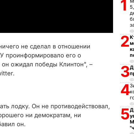
1
М
5
a
д
б
y
з
2
К
V
м
ничего не сделал в отношении
к
i
РУ проинформировало его о
п
о он ожидал победы Клинтон", –
d
3
Д
tter.
п
e
4
З
o
к
г
ивать лодку. Он не противодействовал,
5
Д
орошего ни демократам, ни
у
М
бавил он.
"