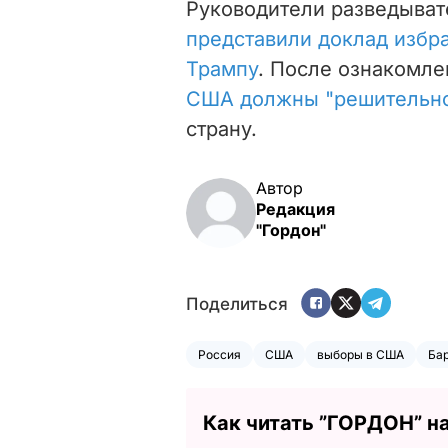
Руководители разведыват
представили доклад изб
Трампу
. После ознакомле
США должны "решительно
страну.
Автор
Редакция
"Гордон"
Поделиться
Россия
США
выборы в США
Ба
Как читать ”ГОРДОН” н