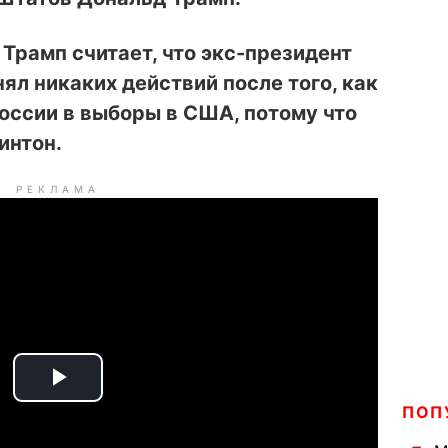
рамп считает, что экс-президент
ял никаких действий после того, как
оссии в выборы в США, потому что
интон.
РЕКЛАМА
P
ПОП
l