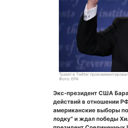
Трамп в Twitter прокомментирова
Фото: ЕРА
Экс-президент США Бара
действий в отношении РФ
американские выборы пот
лодку" и ждал победы Х
президент Соединенных 