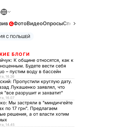
В
зив
Фото
Видео
Опросы
Спецпроекты
Война в Ук
ИЯ С ПОЛЬШЕЙ
ЖИЕ БЛОГИ
ийчук:
К общине относятся, как к
ноценным. Будете вести себя
о – пустим воду в бассейн
та, 16.26
ский:
Пропустили круглую дату.
азад Лукашенко заявлял, что
я "все разрушит и захватит"
та, 16.07
нко:
Мы застряли в "миндичгейте
ах по 17 грн". Предлагаем
ые решения, а от власти хотим
ных
та, 14.45