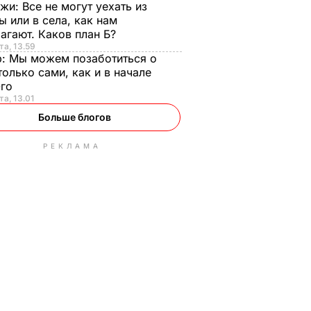
нжи:
Все не могут уехать из
ы или в села, как нам
агают. Каков план Б?
та, 13.59
р:
Мы можем позаботиться о
только сами, как и в начале
-го
та, 13.01
Больше блогов
РЕКЛАМА