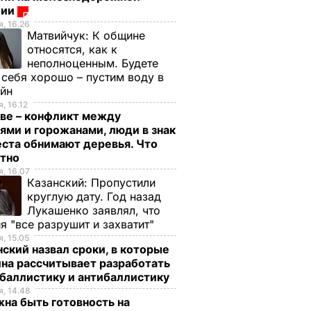
ции
, 16.26
Матвийчук:
К общине
относятся, как к
неполноценным. Будете
 себя хорошо – пустим воду в
ейн
, 16.12
ве – конфликт между
ями и горожанами, люди в знак
ста обнимают деревья. Что
стно
, 16.07
Казанский:
Пропустили
круглую дату. Год назад
Лукашенко заявлял, что
я "все разрушит и захватит"
, 15.05
ский назвал сроки, в которые
на рассчитывает разработать
баллистику и антибаллистику
, 14.48
на быть готовность на