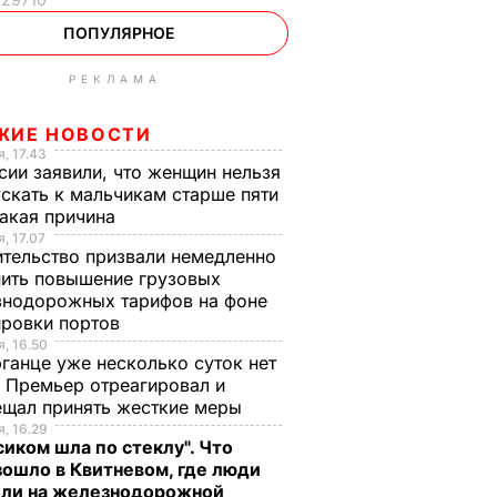
ПОПУЛЯРНОЕ
РЕКЛАМА
ЖИЕ НОВОСТИ
, 17.43
сии заявили, что женщин нельзя
скать к мальчикам старше пяти
Какая причина
, 17.07
тельство призвали немедленно
ить повышение грузовых
знодорожных тарифов на фоне
ировки портов
, 16.50
ганце уже несколько суток нет
 Премьер отреагировал и
ещал принять жесткие меры
, 16.29
сиком шла по стеклу". Что
ошло в Квитневом, где люди
бли на железнодорожной