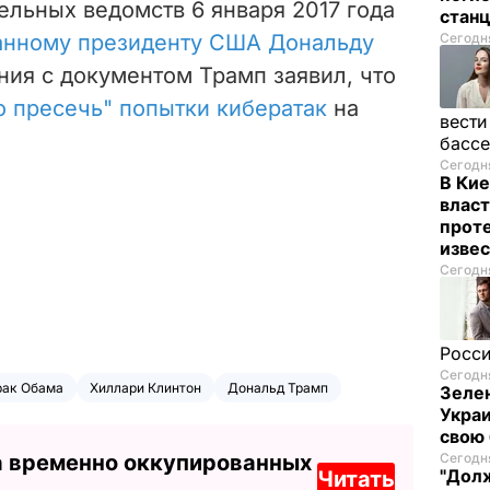
ельных ведомств 6 января 2017 года
стан
ранному президенту США Дональду
Сегодня
ния с документом Трамп заявил, что
 пресечь" попытки кибератак
на
вести
басс
Сегодня
В Кие
власт
проте
изве
Сегодня
Росси
Сегодня
рак Обама
Хиллари Клинтон
Дональд Трамп
Зелен
Украи
свою 
а временно оккупированных
Сегодня
"Долж
Читать