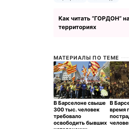
Как читать ”ГОРДОН” н
территориях
МАТЕРИАЛЫ ПО ТЕМЕ
В Барселоне свыше
В Барс
300 тыс. человек
время 
требовало
постра
освободить бывших
челов