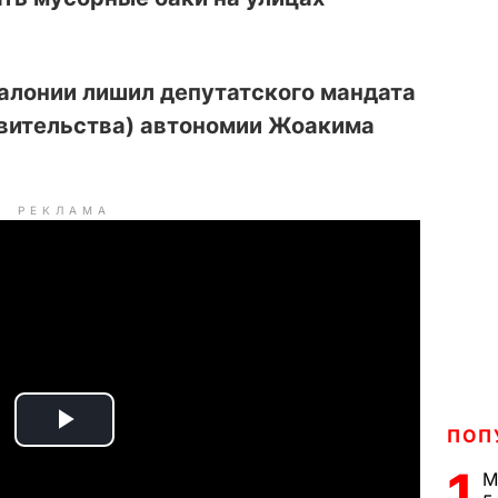
алонии лишил депутатского мандата
авительства) автономии Жоакима
РЕКЛАМА
ПОП
P
1
М
l