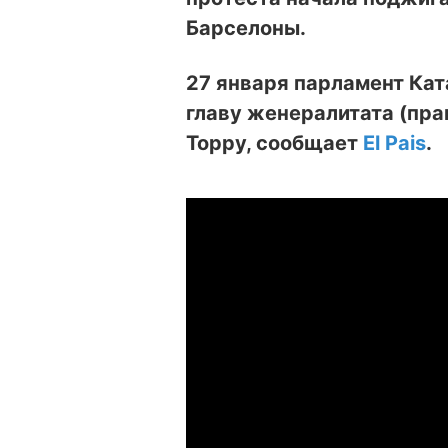
Барселоны.
27 января парламент Кат
главу женералитата (пр
Торру, сообщает
El Pais
.