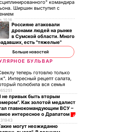
сциплинированного" командира
ьона. Ширшин выступил с
лением
, 10.16
Россияне атаковали
дронами людей на рынке
в Сумской области. Много
радавших, есть "тяжелые"
Больше новостей
УЛЯРНОЕ БУЛЬВАР
Свеклу теперь готовлю только
ак". Интересный рецепт салата,
оторый полюбила вся семья
65251
Я не привык быть вторым
омером". Как золотой медалист
тал главнокомандующим ВСУ –
амое интересное о Драпатом
31943
Такие могут неожиданно