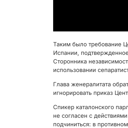
Таким было требование Ц
Испании, подтвержденное
Сторонника независимост
использовании сепаратис
Глава женералитата обра
игнорировать приказ Цен
Спикер каталонского пар
не согласен с действиям
подчиниться: в противном