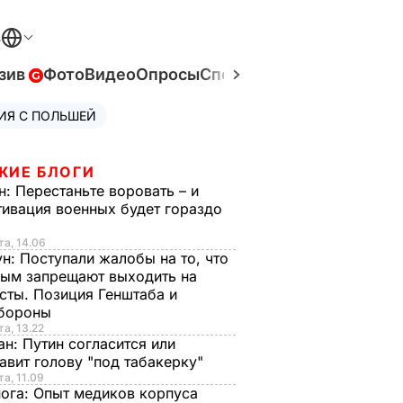
В
зив
Фото
Видео
Опросы
Спецпроекты
Война в Ук
ИЯ С ПОЛЬШЕЙ
ЖИЕ БЛОГИ
н:
Перестаньте воровать – и
ивация военных будет гораздо
та, 14.06
ун:
Поступали жалобы на то, что
ым запрещают выходить на
сты. Позиция Генштаба и
бороны
та, 13.22
ан:
Путин согласится или
авит голову "под табакерку"
та, 11.09
нога:
Опыт медиков корпуса