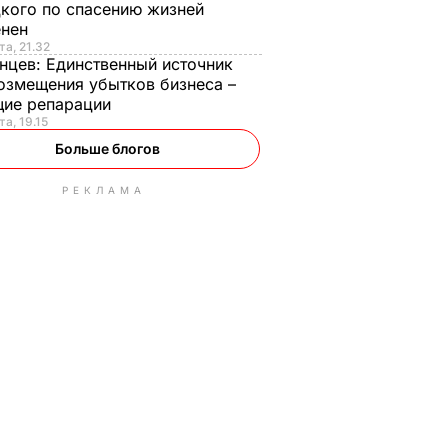
кого по спасению жизней
енен
та, 21.32
нцев:
Единственный источник
озмещения убытков бизнеса –
щие репарации
та, 19.15
Больше блогов
РЕКЛАМА