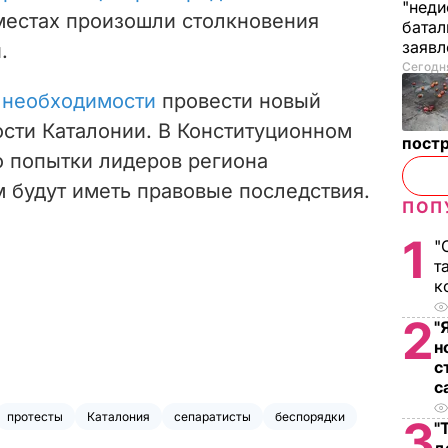
"неди
 местах произошли столкновения
батал
заяв
.
Сегодня
о необходимости
провести новый
сти Каталонии. В Конституционном
пост
о попытки лидеров региона
 будут иметь правовые последствия.
ПОП
1
"
т
к
2
"
н
с
с
протесты
Каталония
сепаратисты
беспорядки
3
"