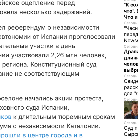
ейское оцепление перед
"К со
что".
овела несколько задержаний.
Что 
Сегодня
шел референдум о независимости
"Часи
пере
 автономии от Испании проголосовали
News
тельные участки в день
Сегодня
Драпа
ии участвовали 2,26 млн человек,
длинн
 региона. Конституционный суд
челов
выбра
ание не соответствующим
Сегодня
Свиде
расск
для "
арселоне начались акции протеста,
Сегодня
овного суда Испании,
иков
к длительным тюремным срокам
Сегодня
ума о независимости Каталонии.
Суд п
Сырск
прошли в центре города и в