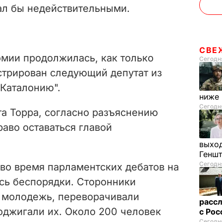
ал бы недействительными.
СВЕ
омии продолжилась, как только
Сегодня
стрирован следующий депутат из
 Каталонию".
ниже
Сегодня
та Торра, согласно разъяснению
раво оставаться главой
выход
Генш
Сегодня
 во время парламентских дебатов на
сь беспорядки. Сторонники
м молодежь, переворачивали
рассл
оджигали их. Около 200 человек
с Ро
Сегодня