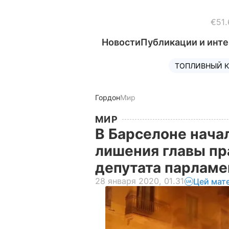
€51.
Новости
Публикации и инт
ТОПЛИВНЫЙ К
Гордон
Мир
МИР
В Барселоне нача
лишения главы пр
депутата парламе
28 января 2020, 01.31
Цей мат