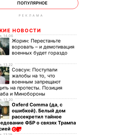
ПОПУЛЯРНОЕ
РЕКЛАМА
ЖИЕ НОВОСТИ
, 14.06
Жорин:
Перестаньте
воровать – и демотивация
военных будет гораздо
, 13.22
Совсун:
Поступали
жалобы на то, что
военным запрещают
ить на протесты. Позиция
таба и Минобороны
, 13.20
Oxferd Comma (да, с
ошибкой). Белый дом
рассекретил тайное
едование ФБР о связях Трампа
ссией
, 13.19