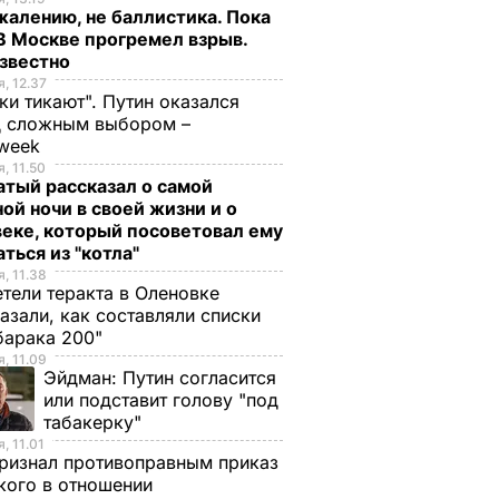
жалению, не баллистика. Пока
 В Москве прогремел взрыв.
известно
, 12.37
ки тикают". Путин оказался
д сложным выбором –
week
, 11.50
тый рассказал о самой
ой ночи в своей жизни и о
еке, который посоветовал ему
ться из "котла"
, 11.38
тели теракта в Оленовке
азали, как составляли списки
барака 200"
, 11.09
Эйдман:
Путин согласится
или подставит голову "под
табакерку"
, 11.01
ризнал противоправным приказ
ого в отношении