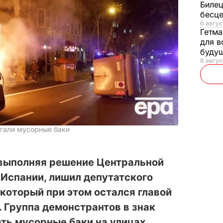
Билец
бесц
6 авгус
Гетма
для в
буду
6 авгус
гали мусорные баки
 выполняя решение Центральной
Испании, лишил депутатского
который при этом остался главой
 Группа демонстрантов в знак
ть мусорные баки на улицах