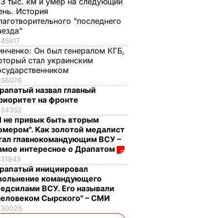
,3 тыс. км и умер на следующий
ень. История
лаготворительного "последнего
аезда"
45917
инченко:
Он был генералом КГБ,
оторый стал украинским
осударственником
36076
рапатый назвал главный
риоритет на фронте
34352
Я не привык быть вторым
омером". Как золотой медалист
тал главнокомандующим ВСУ –
амое интересное о Драпатом
31943
рапатый инициировал
вольнение командующего
едсилами ВСУ. Его называли
человеком Сырского" – СМИ
30025