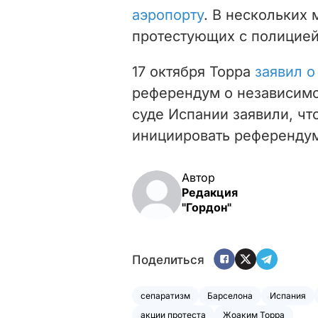
аэропорту
. В нескольких
протестующих с полицией
17 октября Торра
заявил 
референдум о независимо
суде Испании заявили, чт
инициировать референдум
Автор
Редакция
"Гордон"
Поделиться
сепаратизм
Барселона
Испания
акции протеста
Жоаким Торра