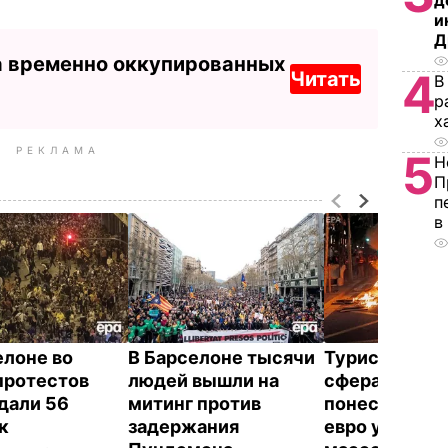
д
и
Д
а временно оккупированных
4
Читать
В
р
х
РЕКЛАМА
5
Н
П
п
в
елоне во
В Барселоне тысячи
Туристическ
протестов
людей вышли на
сфера Барсе
дали 56
митинг против
понесла мил
ек
задержания
евро убытков