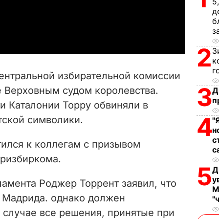
5
д
a
б
з
y
2
З
к
V
г
ентральной избирательной комиссии
i
3
 Верховным судом королевства.
Д
п
и Каталонии Торру обвиняли в
d
4
тской символики.
"
e
н
с
тился к коллегам с призывом
o
с
тризбиркома.
5
Д
у
ламента Роджер Торрент заявил, что
М
и Мадрида. однако должен
"
 случае все решения, принятые при