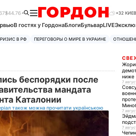
67
$44.76
+32 КИЕ
ервью
В гостях у Гордона
Блоги
Бульвар
LIVE
Эксклю
РИЗИС В РФ
ПЕРЕГОВОРЫ О МИРЕ В УКРАИНЕ
ОТНОШЕН
СВЕ
Жори
демот
ниже
лись беспорядки после
7 авгус
Совс
авительства мандата
военн
нта Каталонии
проте
Мино
еріал також можна прочитати українською
7 авгус
Эйдм
подст
7 авгус
Чепи