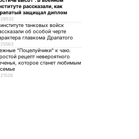
остичь высот". В военном
нституте рассказали, как
рапатый защищал диплом
28532
 институте танковых войск
ассказали об особой черте
арактера главкома Драпатого
25563
ежные "Поцелуйчики" к чаю.
ростой рецепт невероятного
еченья, которое станет любимым
 семье
21526
ая
лоны
лионы
 от