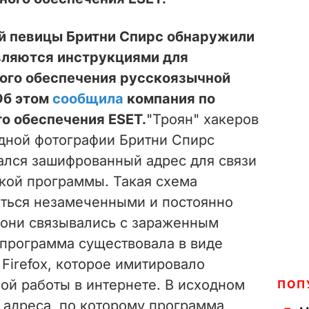
ой певицы Бритни Спирс обнаружили
вляются инструкциями для
ого обеспечения русскоязычной
Об этом
сообщила
компания по
о обеспечения ESET.
"Троян" хакеров
одной фотографии Бритни Спирс
жался зашифрованный адрес для связи
кой программы. Такая схема
аться незамеченными и постоянно
х они связывались с зараженным
программа существовала в виде
Firefox, которое имитировало
ой работы в интернете. В исходном
ПОП
 адреса, по которому программа