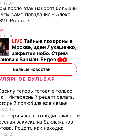
, 19.07
ы после атак наносят больший
 чем само попадание – Алекс
SVT Products
ие
, 19.00
LIVE
Тайные похороны в
Москве, идеи Лукашенко,
закрытое небо. Стрим
анова с Бацман. Видео
Больше новостей
УЛЯРНОЕ БУЛЬВАР
Свеклу теперь готовлю только
ак". Интересный рецепт салата,
оторый полюбила вся семья
63068
сего три часа в холодильнике – и
кусная закуска из баклажанов
отова. Рецепт, как находка
41212