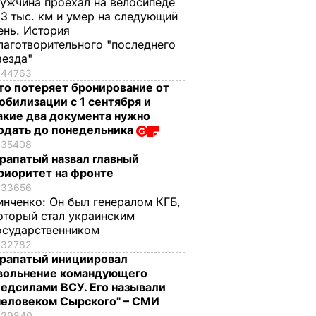
ужчина проехал на велосипеде
,3 тыс. км и умер на следующий
ень. История
лаготворительного "последнего
аезда"
44763
то потеряет бронирование от
обилизации с 1 сентября и
акие два документа нужно
одать до понедельника
35408
рапатый назвал главный
риоритет на фронте
33656
инченко:
Он был генералом КГБ,
оторый стал украинским
осударственником
32782
рапатый инициировал
вольнение командующего
едсилами ВСУ. Его называли
человеком Сырского" – СМИ
29840