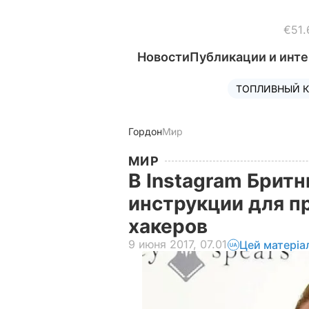
€51.
Новости
Публикации и инт
ТОПЛИВНЫЙ К
Гордон
Мир
МИР
В Instagram Брит
инструкции для п
хакеров
9 июня 2017, 07.01
Цей матеріа