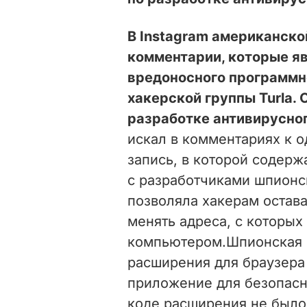
В Instagram американск
комментарии, которые я
вредоносного программн
хакерской группы Turla. 
разработке антивирусног
искал в комментариях к 
запись, в которой содер
с разработчиками шпионс
позволяла хакерам остав
менять адреса, с которы
компьютером.Шпионская 
расширения для браузера 
приложение для безопасн
коде расширения не было