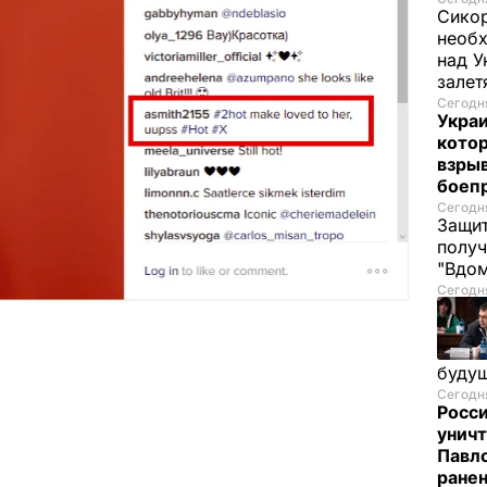
Сикор
необх
над У
залет
Сегодня
Украи
кото
взрыв
боеп
Сегодня
Защит
получ
"Вдом
Сегодня
буду
Сегодня
Росси
уничт
Павло
ране