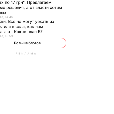
ах по 17 грн". Предлагаем
ые решения, а от власти хотим
ных
та, 14.45
нжи:
Все не могут уехать из
ы или в села, как нам
агают. Каков план Б?
та, 13.59
Больше блогов
РЕКЛАМА