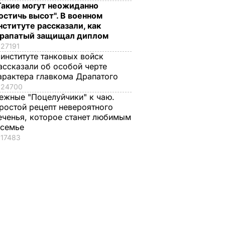
Такие могут неожиданно
остичь высот". В военном
л, что
Спирс станцевала со
нституте рассказали, как
своим
рапатый защищал диплом
возлюбленным
27191
на
Ашгари
 институте танковых войск
США
6 июня, 14.20
НОВОСТИ
ассказали об особой черте
е
арактера главкома Драпатого
ют
24700
ежные "Поцелуйчики" к чаю.
ности"
ростой рецепт невероятного
еченья, которое станет любимым
 семье
17483
 III на
Галета с
"Какая мама, такие 