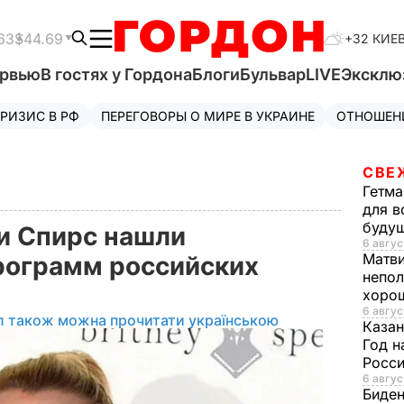
63
$44.69
+32 КИЕ
ервью
В гостях у Гордона
Блоги
Бульвар
LIVE
Эксклю
РИЗИС В РФ
ПЕРЕГОВОРЫ О МИРЕ В УКРАИНЕ
ОТНОШЕН
СВЕ
Гетма
для в
буду
ни Спирс нашли
6 авгус
Матв
рограмм российских
непол
хорош
6 авгус
л також можна прочитати українською
Казан
Год н
Росси
6 авгус
Биде