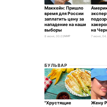
Маккейн: Пришло
Амери
время для России
экспер
заплатить цену за
подозр
нападение на наши
хакеро
выборы
на Чер
8 июня, 00.03
МИР
7 июня, 04
БУЛЬВАР
"Хрустящие
Жену Р