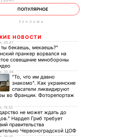
ПОПУЛЯРНОЕ
РЕКЛАМА
ЖИЕ НОВОСТИ
, 20.47
 ты бекаешь, мекаешь?"
нский пранкер ворвался на
ытое совещание минобороны
Видео
, 20.06
"То, что им давно
знакомо". Как украинские
спасатели ликвидируют
ры во Франции. Фоторепортаж
, 19.52
дарство не может ждать до
ов." Нардеп Гриб требует
вий правительства
сительно Червоноградской ЦОФ
, 19.45