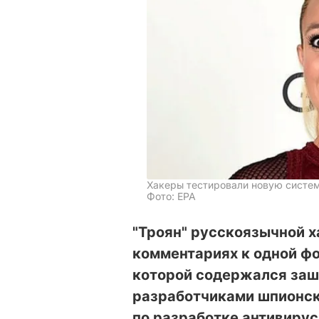
Хакеры тестировали новую систем
Фото: EPA
"Троян" русскоязычной х
комментариях к одной фо
которой содержался заш
разработчиками шпионск
по разработке антивирус