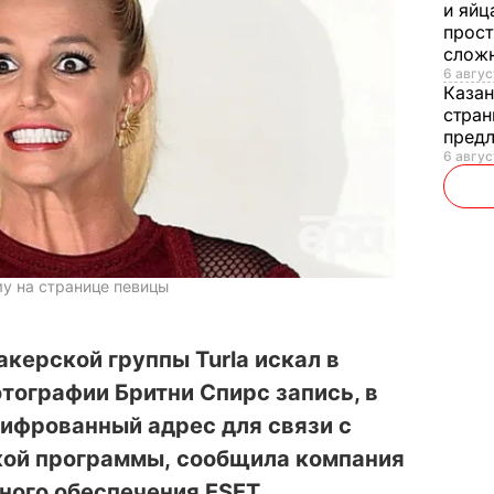
и яйц
прост
слож
6 авгус
Каза
стран
предл
6 авгус
у на странице певицы
акерской группы Turla искал в
тографии Бритни Спирс запись, в
ифрованный адрес для связи с
ой программы, сообщила компания
ного обеспечения ESET.