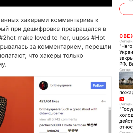
V
вленных хакерами комментариев к
i
рый при дешифровке превращался в
СВЕ
#2hot make loved to her, uupss #Hot
d
Сегодня
скрывалась за комментарием, перешли
"Чего
e
Украи
полагают, что хакеры только
закр
му.
РФ. 
o
Сегодня
пожа
Сегодня
"Госу
холод
дейст
отно
Сегодня