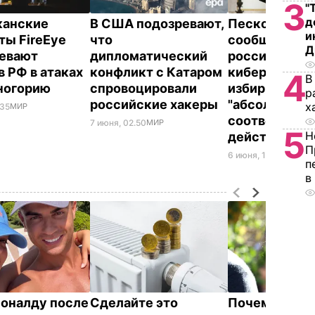
3
"
д
канские
В США подозревают,
Песков заяви
и
ты FireEye
что
сообщения о
Д
евают
дипломатический
российских
в РФ в атаках
конфликт с Катаром
кибератаках 
4
В
ногорию
спровоцировали
избиркомы 
р
российские хакеры
"абсолютно н
х
.35
МИР
соответству
7 июня, 02.50
МИР
5
Н
действитель
П
6 июня, 16.49
МИР
п
в
оналду после
Сделайте это
Почему Чарльз