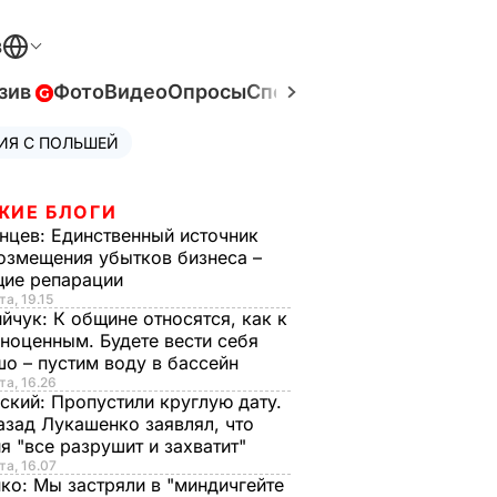
В
зив
Фото
Видео
Опросы
Спецпроекты
Война в Ук
ИЯ С ПОЛЬШЕЙ
ЖИЕ БЛОГИ
нцев:
Единственный источник
озмещения убытков бизнеса –
щие репарации
та, 19.15
ийчук:
К общине относятся, как к
ноценным. Будете вести себя
о – пустим воду в бассейн
та, 16.26
ский:
Пропустили круглую дату.
азад Лукашенко заявлял, что
я "все разрушит и захватит"
та, 16.07
нко:
Мы застряли в "миндичгейте