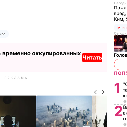
Сегодня
Пожар
вред,
Ким, 
Мнен
Сегодня
ирс
а временно оккупированных
Голов
Читать
ПОП
РЕКЛАМА
1
"
т
к
2
В
в
г