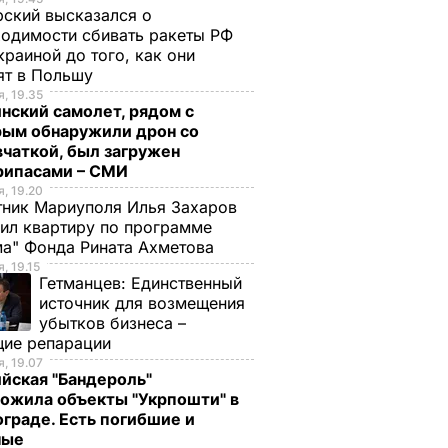
ский высказался о
одимости сбивать ракеты РФ
краиной до того, как они
ят в Польшу
, 19.35
нский самолет, рядом с
рым обнаружили дрон со
чаткой, был загружен
рипасами – СМИ
, 19.20
ник Мариуполя Илья Захаров
ил квартиру по программе
а" Фонда Рината Ахметова
, 19.15
Гетманцев:
Единственный
источник для возмещения
убытков бизнеса –
щие репарации
, 19.07
йская "Бандероль"
ожила объекты "Укрпошти" в
граде. Есть погибшие и
ные