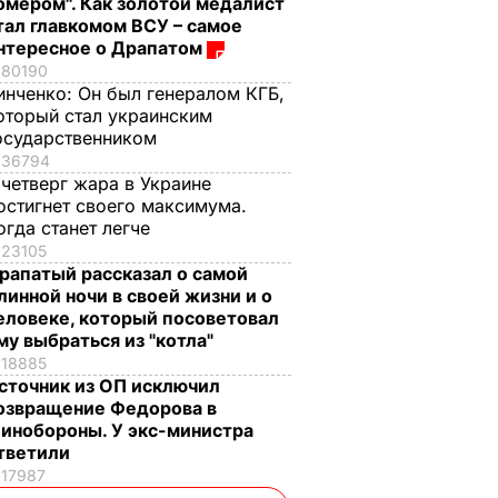
омером". Как золотой медалист
тал главкомом ВСУ – самое
нтересное о Драпатом
80190
инченко:
Он был генералом КГБ,
оторый стал украинским
осударственником
36794
 четверг жара в Украине
остигнет своего максимума.
огда станет легче
23105
рапатый рассказал о самой
линной ночи в своей жизни и о
еловеке, который посоветовал
му выбраться из "котла"
18885
сточник из ОП исключил
озвращение Федорова в
инобороны. У экс-министра
тветили
17987