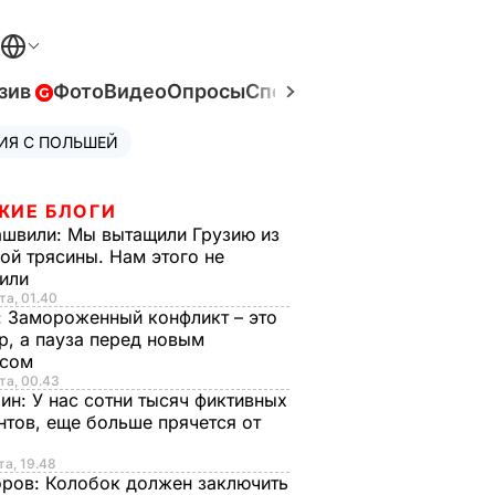
зив
Фото
Видео
Опросы
Спецпроекты
Война в Ук
ИЯ С ПОЛЬШЕЙ
ЖИЕ БЛОГИ
ашвили:
Мы вытащили Грузию из
ой трясины. Нам этого не
тили
та, 01.40
:
Замороженный конфликт – это
р, а пауза перед новым
исом
та, 00.43
рин:
У нас сотни тысяч фиктивных
нтов, еще больше прячется от
та, 19.48
оров:
Колобок должен заключить