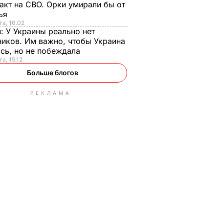
акт на СВО. Орки умирали бы от
тья
та, 16.02
н:
У Украины реально нет
иков. Им важно, чтобы Украина
сь, но не побеждала
а, 15.12
Больше блогов
РЕКЛАМА