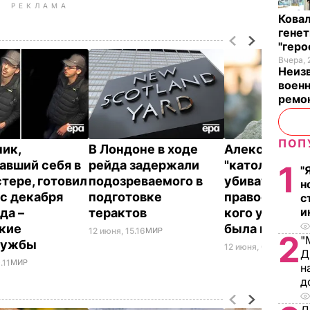
РЕКЛАМА
Кова
генет
"гер
Вчера, 
Неиз
военн
ремон
ПОП
ик,
В Лондоне в ходе
Алексиевич о
авший себя в
рейда задержали
"католики бу
1
"
тере, готовил
подозреваемого в
убивать
н
 с декабря
подготовке
православны
с
и
да –
терактов
кого угодно":
кие
была метафо
12 июня, 15.16
МИР
2
"
лужбы
12 июня, 00.35
МИР
Д
.11
МИР
н
д