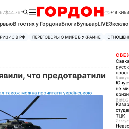
.67
$44.76
+18 КИЕВ
ервью
В гостях у Гордона
Блоги
Бульвар
LIVE
Эксклю
РИЗИС В РФ
ПЕРЕГОВОРЫ О МИРЕ В УКРАИНЕ
ОТНОШЕН
СВЕ
Саак
русск
прос
явили, что предотвратили
8 авгус
Юнус
не ми
ал також можна прочитати українською
криз
8 авгус
Каза
студе
ТЦК
7 авгус
Невз