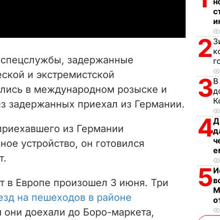
a
н
с
и
y
2
З
V
к
 спецслужбы, задержанные
г
i
еской и экстремистской
3
В
ились в международном розыске и
d
д
К
из задержанных приехал из Германии.
e
4
Д
 приехавшего из Германии
д
o
ч
ое устройство, он готовился
е
т.
5
И
в
т в Европе произошел 3 июня. Три
М
езд на пешеходов в районе
о
м они доехали до Боро-маркета,