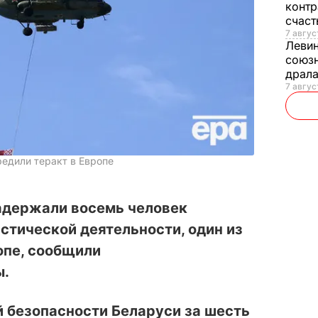
контр
счас
7 авгус
Леви
союзн
драла
7 август
редили теракт в Европе
задержали восемь человек
стической деятельности, один из
ропе, сообщили
ы.
 безопасности Беларуси за шесть