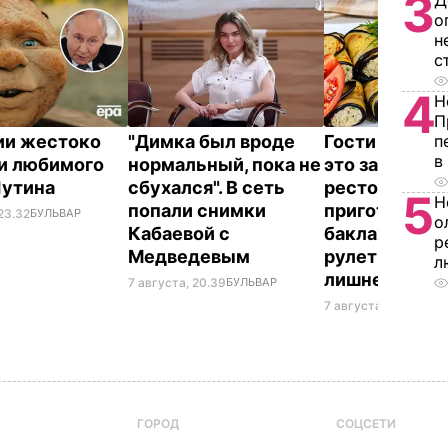
3
Д
о
н
с
4
Н
П
ии жестоко
"Димка был вроде
Гости думают
п
в
и любимого
нормальный, пока не
это закуска и
Путина
сбухался". В сеть
ресторана. К
5
Н
попали снимки
приготовить
23.32
БУЛЬВАР
о
Кабаевой с
баклажанны
р
Медведевым
рулетики без
л
лишнего жир
7 августа, 20.39
БУЛЬВАР
7 августа, 20.17
БУЛЬ
ГОРОД
СОЦСЕТИ