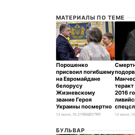
МАТЕРИАЛЫ ПО ТЕМЕ
Порошенко
Смертн
присвоил погибшему
подорв
на Евромайдане
Манчес
белорусу
теракт
Жизневскому
2016 го
звание Героя
ливийс
Украины посмертно
спецс
13 июня, 16.27
ОБЩЕСТВО
13 июня, 10
БУЛЬВАР