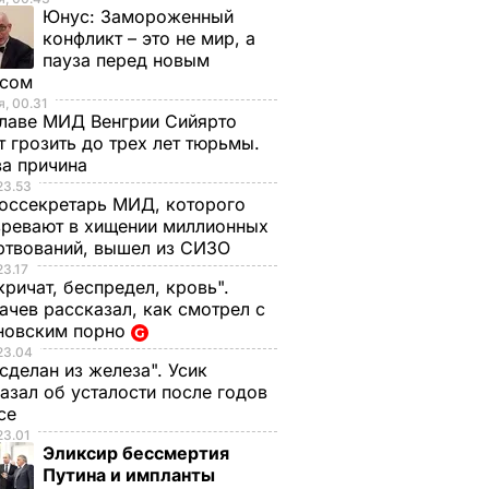
Юнус:
Замороженный
конфликт – это не мир, а
пауза перед новым
исом
, 00.31
лаве МИД Венгрии Сийярто
 грозить до трех лет тюрьмы.
ва причина
23.53
оссекретарь МИД, которого
ревают в хищении миллионных
ртвований, вышел из СИЗО
23.17
кричат, беспредел, кровь".
чев рассказал, как смотрел с
новским порно
23.04
 сделан из железа". Усик
азал об усталости после годов
ксе
23.01
Эликсир бессмертия
Путина и импланты