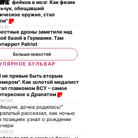
фейков в мозг. Как физик
льчук, обещавший
ическое оружие, стал
оем"
22.20
вестные дроны заметили над
ой базой в Германии. Там
тируют Patriot
Больше новостей
УЛЯРНОЕ БУЛЬВАР
 фразе
Полиция
В Иране арестовали
дут
Манчестера
восемь
Я не привык быть вторым
отпустила всех
подозреваемых в
омером". Как золотой медалист
х или
задержанных в связи
совершении
тал главкомом ВСУ – самое
нтересное о Драпатом
 Это
с терактом на
двойного теракта в
80190
ра
концерте
Тегеране
Мишуня, дочка родилась!"
11 июня, 22.46
МИР
10 июня, 17.26
МИР
рапатый рассказал, как ночью
а позициях узнал о рождении
очери
57633