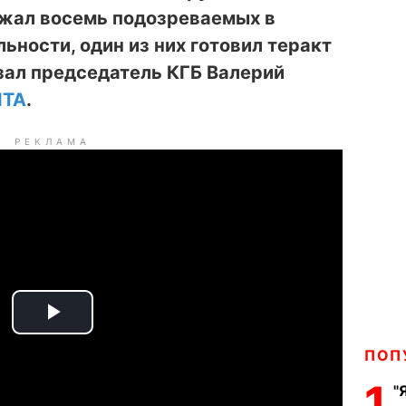
ржал восемь подозреваемых в
ьности, один из них готовил теракт
зал председатель КГБ Валерий
ЛТА
.
РЕКЛАМА
P
ПОП
l
1
"