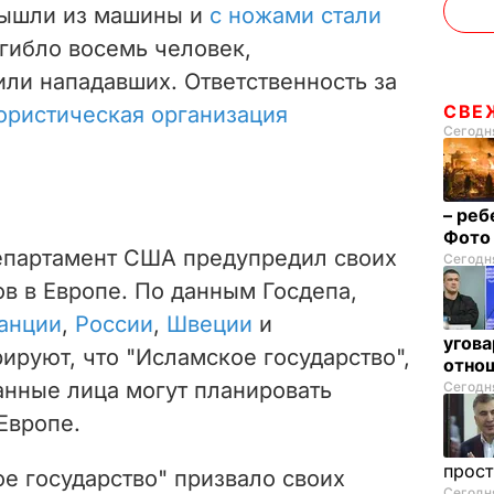
вышли из машины и
с ножами стали
гибло восемь человек,
ли нападавших. Ответственность за
СВЕ
рористическая организация
Сегодня
– реб
Фот
епартамент США предупредил своих
Сегодня
ов в Европе. По данным Госдепа,
анции
,
России
,
Швеции
и
угова
ируют, что "Исламское государство",
отнош
анные лица могут планировать
Сегодня
Европе.
прос
е государство" призвало своих
Сегодня