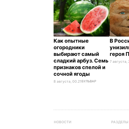
Как опытные
В Росс
огородники
унизил
выбирают самый
героя 
сладкий арбуз. Семь
7 августа, 
признаков спелой и
сочной ягоды
8 августа, 00.21
БУЛЬВАР
НОВОСТИ
РАЗДЕЛЫ