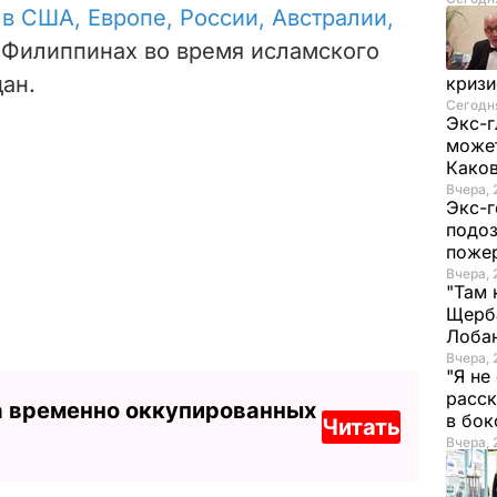
 в США, Европе, России, Австралии,
а Филиппинах во время исламского
ан.
криз
Сегодня
Экс-г
может
Како
Вчера, 
Экс-г
подоз
поже
Вчера, 
"Там 
Щерба
Лоба
Вчера, 
"Я не
расск
а временно оккупированных
в бо
Читать
Вчера, 