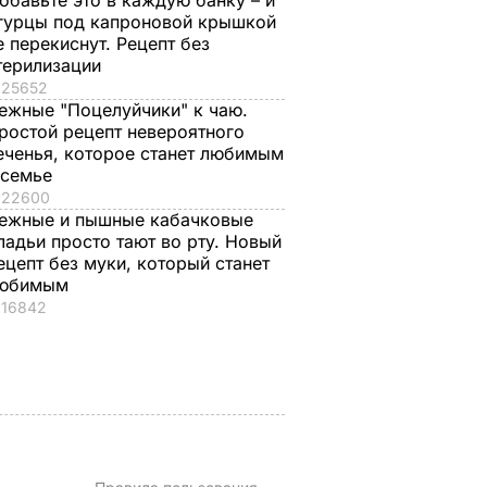
обавьте это в каждую банку – и
гурцы под капроновой крышкой
е перекиснут. Рецепт без
терилизации
25652
ежные "Поцелуйчики" к чаю.
ростой рецепт невероятного
, что
"Ничего навязывать
Смешайте это с
еченья, которое станет любимым
 семье
з
не буду". Драпатый
мукой – и целая гор
22600
ак
рассказал, какую
мягких, словно пух,
ежные и пышные кабачковые
 нежные
профессию выбрал
пирожков готова.
ладьи просто тают во рту. Новый
е
его сын
Самый лучший
ецепт без муки, который станет
рецепт
7 августа, 19.44
БУЛЬВАР
юбимым
а
16842
7 августа, 18.16
БУЛЬВАР
ВАР