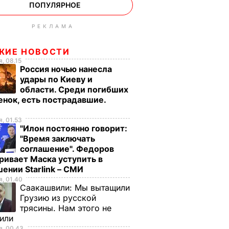
ПОПУЛЯРНОЕ
РЕКЛАМА
ЖИЕ НОВОСТИ
, 08.15
Россия ночью нанесла
удары по Киеву и
области. Среди погибших
енок, есть пострадавшие.
о
, 01.53
"Илон постоянно говорит:
"Время заключать
соглашение". Федоров
ривает Маска уступить в
ении Starlink – СМИ
, 01.40
Саакашвили:
Мы вытащили
Грузию из русской
трясины. Нам этого не
тили
, 00.43