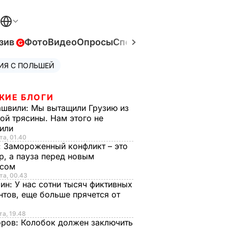
зив
Фото
Видео
Опросы
Спецпроекты
Война в Ук
ИЯ С ПОЛЬШЕЙ
ЖИЕ БЛОГИ
ашвили:
Мы вытащили Грузию из
ой трясины. Нам этого не
тили
та, 01.40
:
Замороженный конфликт – это
р, а пауза перед новым
исом
та, 00.43
рин:
У нас сотни тысяч фиктивных
нтов, еще больше прячется от
та, 19.48
оров:
Колобок должен заключить