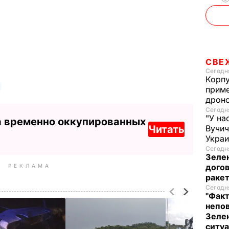
СВЕ
Сегодня
Корпу
приме
дроно
Сегодня
"У на
а временно оккупированных
Читать
Вучи
Украи
Сегодня
Зеле
догов
РЕКЛАМА
ракет
Сегодня
"Факт
непо
Зелен
ситу