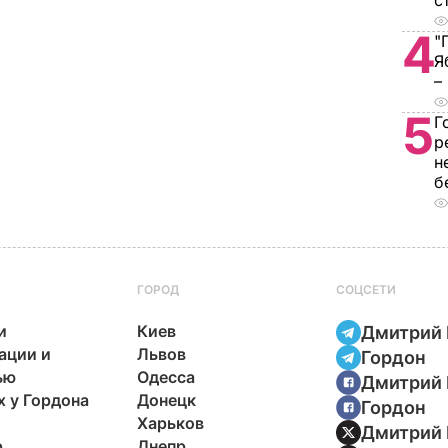
с
4
"
Я
–
5
Г
р
н
б
ГОРОД
СОЦСЕТИ
и
Киев
Дмитрий 
ации и
Львов
Гордон
ью
Одесса
Дмитрий 
х у Гордона
Донецк
Гордон
Харьков
Дмитрий 
р
Днепр