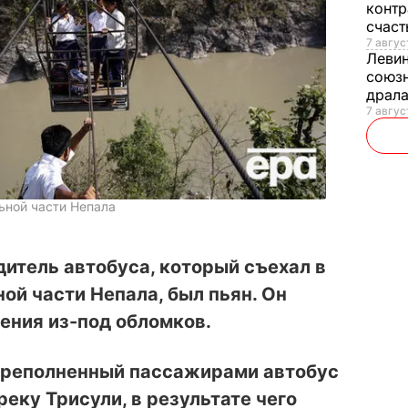
контр
счас
7 авгус
Леви
союзн
драла
7 август
ьной части Непала
дитель автобуса, который съехал в
ой части Непала, был пьян. Он
ения из-под обломков.
ереполненный пассажирами автобус
 реку Трисули, в результате чего