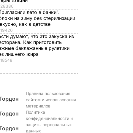
терилизации
28380
Пригласили лето в банки".
блоки на зиму без стерилизации
 вкусно, как в детстве
19426
ости думают, что это закуска из
есторана. Как приготовить
ежные баклажанные рулетики
ез лишнего жира
18548
Правила пользования
Гордон
сайтом и использования
материалов
Политика
Гордон
конфиденциальности и
защиты персональных
Гордон
данных