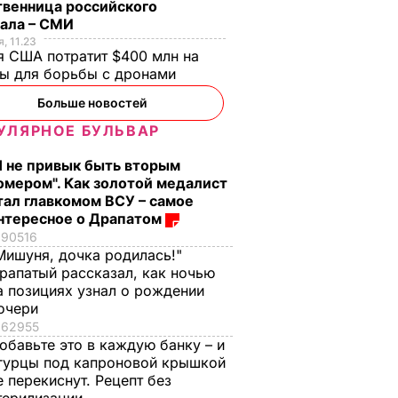
твенница российского
рала – СМИ
стоко
"Димка был вроде
Гости думают, что
, 11.23
 США потратит $400 млн на
имого
нормальный, пока не
это закуска из
ры для борьбы с дронами
а
сбухался". В сеть
ресторана. Как
попали снимки
приготовить нежн
Больше новостей
ЬВАР
Кабаевой с
баклажанные
УЛЯРНОЕ БУЛЬВАР
Медведевым
рулетики без
лишнего жира
Я не привык быть вторым
7 августа, 20.39
БУЛЬВАР
омером". Как золотой медалист
7 августа, 20.17
БУЛЬВАР
тал главкомом ВСУ – самое
нтересное о Драпатом
90516
Мишуня, дочка родилась!"
рапатый рассказал, как ночью
а позициях узнал о рождении
очери
62955
обавьте это в каждую банку – и
гурцы под капроновой крышкой
е перекиснут. Рецепт без