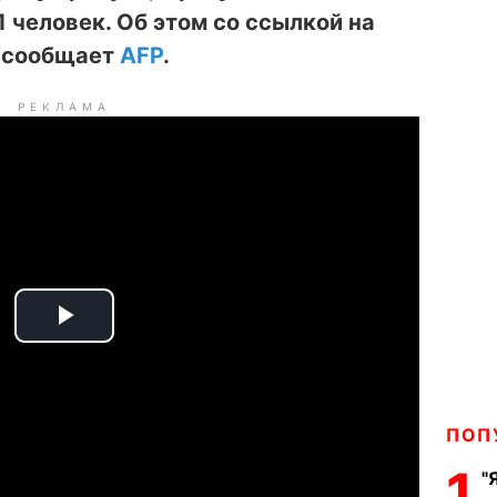
 человек. Об этом со ссылкой на
и сообщает
AFP
.
РЕКЛАМА
P
l
a
ПОП
1
"
y