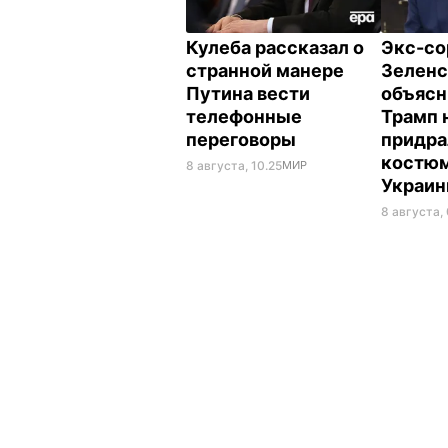
Кулеба рассказал о
Экс-со
странной манере
Зеленс
Путина вести
объясн
телефонные
Трамп 
переговоры
придра
костюм
8 августа, 10.25
МИР
Украи
8 августа,