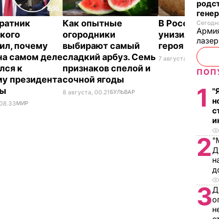
родс
гене
ратник
Как опытные
В России же
Сегодня
Армия
кого
огородники
унизили люб
лазе
ил, почему
выбирают самый
героя Путин
на самом деле
сладкий арбуз. Семь
7 августа, 23.32
БУЛ
лся к
признаков спелой и
ПОП
у президента
сочной ягоды
1
ны
"
8 августа, 00.21
БУЛЬВАР
н
 08.33
МИР
с
и
2
"
Д
н
д
3
Д
о
н