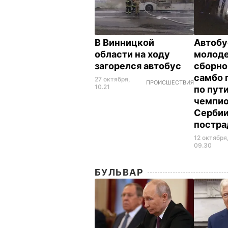
В Винницкой
Автобу
области на ходу
молод
загорелся автобус
сборно
самбо 
27 октября,
ПРОИСШЕСТВИЯ
10.21
по пути
чемпио
Сербии
постр
12 октября
09.30
БУЛЬВАР