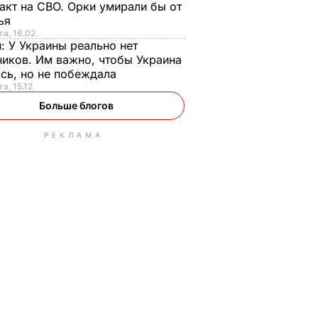
акт на СВО. Орки умирали бы от
тья
та, 16.02
н:
У Украины реально нет
иков. Им важно, чтобы Украина
сь, но не побеждала
а, 15.12
Больше блогов
РЕКЛАМА