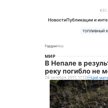
€51
Новости
Публикации и инт
ТОПЛИВНЫЙ К
Гордон
Мир
МИР
В Непале в резуль
реку погибло не 
28 октября 2017, 17.13
Цей мат