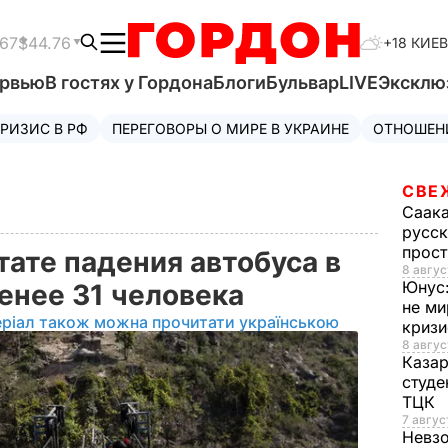
.67
$44.76
+18 КИЕВ
ервью
В гостях у Гордона
Блоги
Бульвар
LIVE
Эксклю
РИЗИС В РФ
ПЕРЕГОВОРЫ О МИРЕ В УКРАИНЕ
ОТНОШЕН
СВЕ
Саак
русск
прос
тате падения автобуса в
8 авгус
Юнус
менее 31 человека
не ми
еріал також можна прочитати українською
криз
8 авгус
Каза
студе
ТЦК
7 авгус
Невз