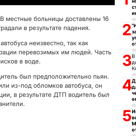
н
с
V
и
 В местные больницы доставлены 16
i
2
"
радали в результате падения.
з
d
у
втобуса неизвестно, так как
о
e
трации перевозимых им людей. Часть
3
В
исков в воде.
д
o
К
дитель был предположительно пьян.
4
Д
или из-под обломков автобуса, он
д
ч
ции, в результате ДТП водитель был
е
анители.
5
И
в
М
о