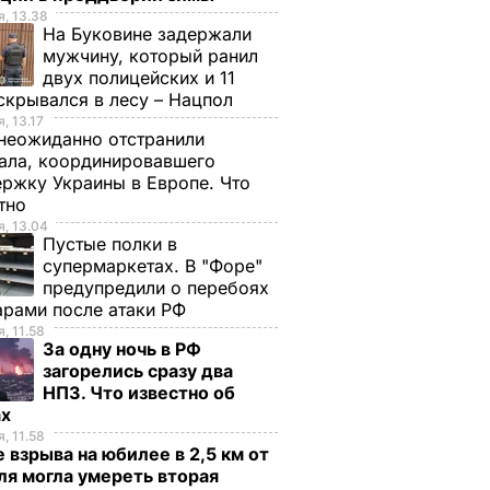
, 13.38
На Буковине задержали
мужчину, который ранил
двух полицейских и 11
В Пакистане автобус
скрывался в лесу – Нацпол
я
столкнулся с
, 13.17
неожиданно отстранили
ристами
фургоном, погибло
ала, координировавшего
 есть
минимум 15 человек
ржку Украины в Европе. Что
7 октября, 12.01
МИР
стно
, 13.04
Пустые полки в
супермаркетах. В "Форе"
предупредили о перебоях
арами после атаки РФ
, 11.58
За одну ночь в РФ
загорелись сразу два
НПЗ. Что известно об
ах
, 11.58
 взрыва на юбилее в 2,5 км от
я могла умереть вторая