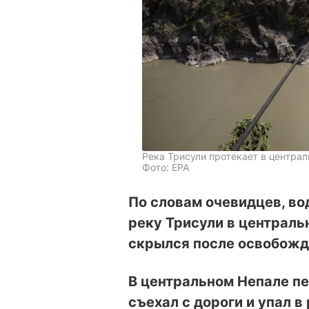
Река Трисули протекает в централ
Фото: ЕРА
По словам очевидцев, во
реку Трисули в центральн
скрылся после освобожд
В центральном Непале п
съехал с дороги и упал в