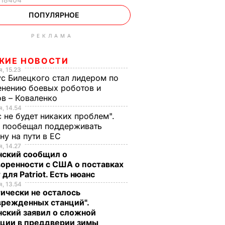
ПОПУЛЯРНОЕ
РЕКЛАМА
ЖИЕ НОВОСТИ
, 15.23
с Билецкого стал лидером по
нению боевых роботов и
в – Коваленко
, 14.54
с не будет никаких проблем".
ч пообещал поддерживать
ну на пути в ЕС
, 14.27
нский сообщил о
оренности с США о поставках
 для Patriot. Есть нюанс
, 13.54
ически не осталось
врежденных станций".
ский заявил о сложной
ации в преддверии зимы