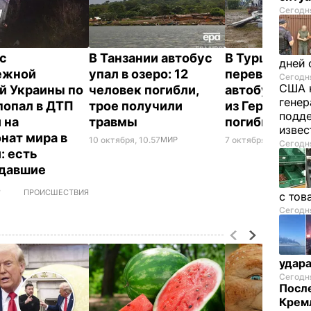
Сегодня
с
В Танзании автобус
В Турции
дней 
ежной
упал в озеро: 12
перевернулс
Сегодня
США 
й Украины по
человек погибли,
автобус с ту
генер
попал в ДТП
трое получили
из Германии,
подде
 на
травмы
погибшие
изве
нат мира в
10 октября, 10.57
МИР
7 октября, 17.18
МИР
Сегодня
: есть
адавшие
,
ПРОИСШЕСТВИЯ
с тов
Сегодня
удар
Сегодня
После
Кремл