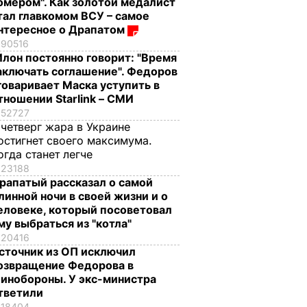
омером". Как золотой медалист
тал главкомом ВСУ – самое
нтересное о Драпатом
90516
Илон постоянно говорит: "Время
аключать соглашение". Федоров
говаривает Маска уступить в
тношении Starlink – СМИ
52727
 четверг жара в Украине
остигнет своего максимума.
огда станет легче
23188
рапатый рассказал о самой
линной ночи в своей жизни и о
еловеке, который посоветовал
му выбраться из "котла"
20416
сточник из ОП исключил
озвращение Федорова в
инобороны. У экс-министра
тветили
18404