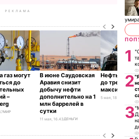
РЕКЛАМА
умира
ПОП
1
"
т
к
2
а газ могут
В июне Саудовская
Нефть подор
"
ться до
Аравия снизит
до трехнеде
н
с
тельных
добычу нефти
максимума
с
ий –
дополнительно на 1
5 мая, 18.14
МИР
erg
млн баррелей в
3
"
сутки
47
МИР
Д
11 мая, 16.43
ДЕНЬГИ
н
д