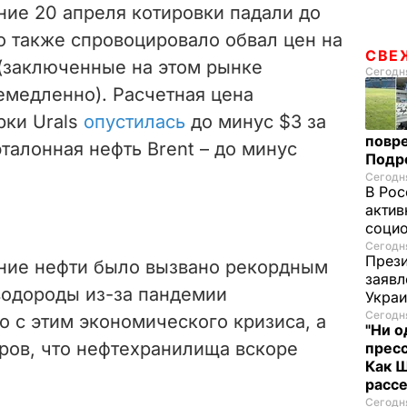
ние 20 апреля котировки падали до
о также спровоцировало обвал цен на
СВЕ
(заключенные на этом рынке
Сегодня
емедленно). Расчетная цена
рки Urals
опустилась
до минус $3 за
повре
талонная нефть Brent – до минус
Подр
Сегодня
В Рос
актив
социо
Сегодня
Прези
ние нефти было вызвано рекордным
заявл
водороды из-за пандемии
Укра
Сегодня
о с этим экономического кризиса, а
"Ни о
ров, что нефтехранилища вскоре
пресс
Как 
расс
Сегодня