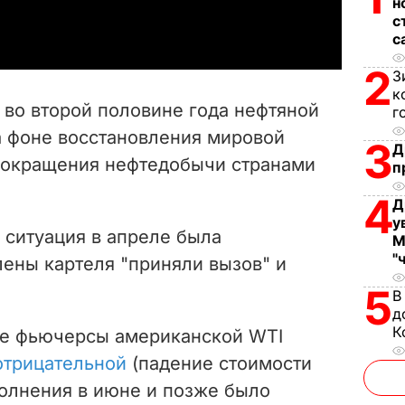
a
н
с
с
y
2
З
V
к
 во второй половине года нефтяной
г
i
а фоне восстановления мировой
3
Д
сокращения нефтедобычи странами
d
п
4
Д
e
у
 ситуация в апреле была
М
o
"
лены картеля "приняли вызов" и
5
В
д
К
ие фьючерсы американской WTI
отрицательной
(падение стоимости
полнения в июне и позже было