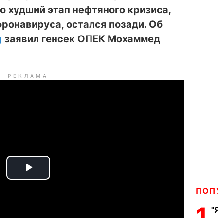
то худший этап нефтяного кризиса,
ронавируса, остался позади. Об
g
заявил генсек ОПЕК Мохаммед
РЕКЛАМА
P
ПОП
l
1
"