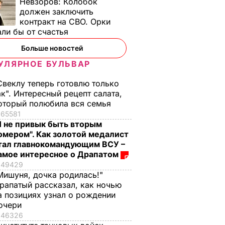
Невзоров:
Колобок
должен заключить
контракт на СВО. Орки
ли бы от счастья
Больше новостей
УЛЯРНОЕ БУЛЬВАР
Свеклу теперь готовлю только
ак". Интересный рецепт салата,
оторый полюбила вся семья
65581
ожала
Я не привык быть вторым
льного
омером". Как золотой медалист
тал главнокомандующим ВСУ –
амое интересное о Драпатом
49429
Мишуня, дочка родилась!"
рапатый рассказал, как ночью
а позициях узнал о рождении
очери
46326