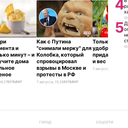
4
В
р
х
5
Д
о
н
с
три
Как с Путина
Только такие
иента и
"снимали мерку" для
удобрения в 
ько минут – и
Колобка, который
придадут пер
учите дома
спровоцировал
и вес
льное
взрывы в Москве и
7 августа, 15.24
БУЛЬ
еное
протесты в РФ
16.17
БУЛЬВАР
7 августа, 15.35
БУЛЬВАР
ГОРОД
СОЦСЕТИ