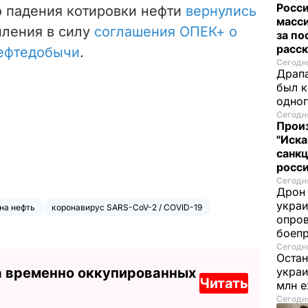
Росси
о падения котировки нефти
вернулись
масси
пления в силу
соглашения ОПЕК+ о
за по
расск
ефтедобычи
.
Сегодня
Драпа
был к
одно
Сегодня
Прои
"Иска
санк
росс
Сегодня
Дрон 
украи
на нефть
коронавирус SARS-CoV-2 / COVID-19
опров
боеп
Сегодня
Остан
а временно оккупированных
украи
Читать
млн 
Сегодня