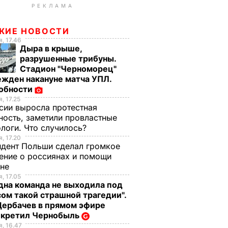
РЕКЛАМА
ЖИЕ НОВОСТИ
, 17.46
Дыра в крыше,
разрушенные трибуны.
Стадион "Черноморец"
жден накануне матча УПЛ.
обности
, 17.25
сии выросла протестная
ность, заметили провластные
логи. Что случилось?
, 17.20
дент Польши сделал громкое
ение о россиянах и помощи
ине
, 17.05
дна команда не выходила под
ом такой страшной трагедии".
Щербачев в прямом эфире
екретил Чернобыль
, 16.47