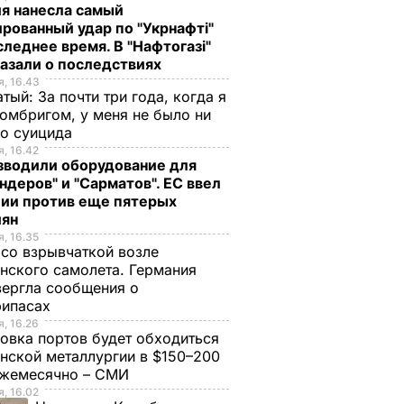
я нанесла самый
рованный удар по "Укрнафті"
следнее время. В "Нафтогазі"
азали о последствиях
, 16.43
тый: За почти три года, когда я
омбригом, у меня не было ни
го суицида
, 16.42
зводили оборудование для
ндеров" и "Сарматов". ЕС ввел
ции против еще пятерых
иян
, 16.35
со взрывчаткой возле
нского самолета. Германия
ергла сообщения о
рипасах
, 16.26
овка портов будет обходиться
нской металлургии в $150–200
ежемесячно – СМИ
, 16.02