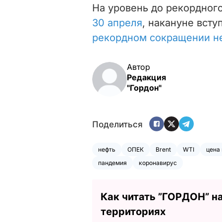
На уровень до рекордног
30 апреля
, накануне всту
рекордном сокращении н
Автор
Редакция
"Гордон"
Поделиться
нефть
ОПЕК
Brent
WTI
цена 
пандемия
коронавирус
Как читать ”ГОРДОН” н
территориях