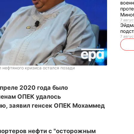
военн
проте
Мино
7 авгус
Эйдм
подст
7 авгус
п нефтяного кризиса остался позади
апреле 2020 года было
ленам ОПЕК удалось
ию, заявил генсек ОПЕК Мохаммед
спортеров нефти с "осторожным