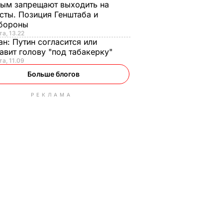
ым запрещают выходить на
сты. Позиция Генштаба и
бороны
та, 13.22
ан:
Путин согласится или
авит голову "под табакерку"
та, 11.09
Больше блогов
РЕКЛАМА