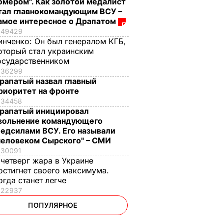
омером". Как золотой медалист
тал главнокомандующим ВСУ –
амое интересное о Драпатом
49429
инченко:
Он был генералом КГБ,
оторый стал украинским
осударственником
36299
рапатый назвал главный
риоритет на фронте
34458
рапатый инициировал
вольнение командующего
едсилами ВСУ. Его называли
человеком Сырского" – СМИ
30091
 четверг жара в Украине
остигнет своего максимума.
огда станет легче
22937
ПОПУЛЯРНОЕ