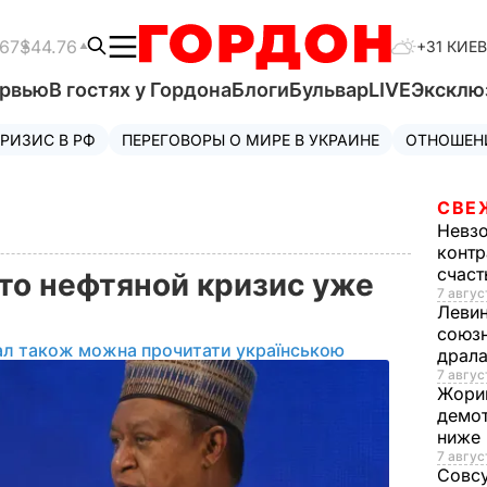
.67
$44.76
+31 КИЕВ
ервью
В гостях у Гордона
Блоги
Бульвар
LIVE
Эксклю
РИЗИС В РФ
ПЕРЕГОВОРЫ О МИРЕ В УКРАИНЕ
ОТНОШЕН
СВЕ
Невз
контр
счас
что нефтяной кризис уже
7 авгус
Леви
союзн
ал також можна прочитати українською
драла
7 август
Жори
демот
ниже
7 авгус
Совс