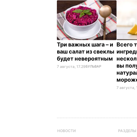
Три важных шага – и
Всего 
ваш салат из свеклы
ингред
будет невероятным
нескол
вы пол
7 августа, 17.29
БУЛЬВАР
натура
морож
7 августа, 
НОВОСТИ
РАЗДЕЛЫ