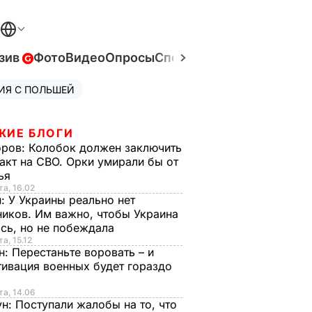
зив
Фото
Видео
Опросы
Спецпроекты
Война в Ук
ИЯ С ПОЛЬШЕЙ
ЖИЕ БЛОГИ
оров:
Колобок должен заключить
акт на СВО. Орки умирали бы от
тья
та, 16.02
н:
У Украины реально нет
иков. Им важно, чтобы Украина
сь, но не побеждала
а, 15.12
н:
Перестаньте воровать – и
ивация военных будет гораздо
та, 14.06
ун:
Поступали жалобы на то, что