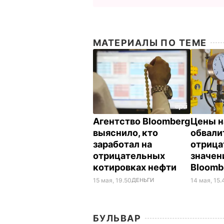
МАТЕРИАЛЫ ПО ТЕМЕ
Агентство Bloomberg
Цены н
выяснило, кто
обвали
заработал на
отрица
отрицательных
значен
котировках нефти
Bloomb
15 мая, 19.50
ДЕНЬГИ
14 мая, 15.
БУЛЬВАР