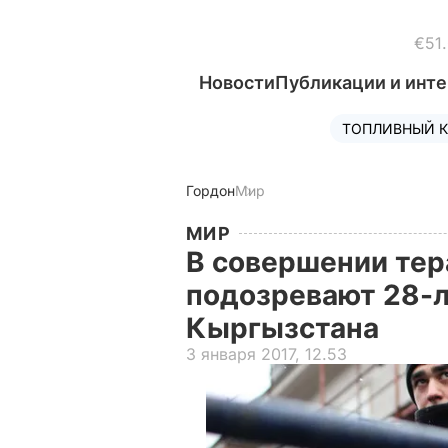
€51
Новости
Публикации и инт
ТОПЛИВНЫЙ К
Гордон
Мир
МИР
В совершении тер
подозревают 28-
Кыргызстана
3 января 2017, 12.53