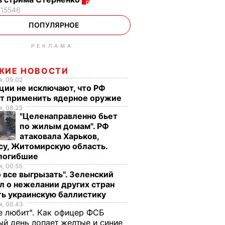
15546
ПОПУЛЯРНОЕ
РЕКЛАМА
ЖИЕ НОВОСТИ
, 09.02
ции не исключают, что РФ
т применить ядерное оружие
, 08.23
"Целенаправленно бьет
по жилым домам". РФ
атаковала Харьков,
су, Житомирскую область.
 погибшие
, 00.55
 все выгрызать". Зеленский
л о нежелании других стран
ть украинскую баллистику
, 00.43
е любит". Как офицер ФСБ
й день лопает желтые и синие