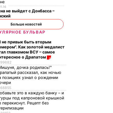
ине
21.16
на не выйдет с Донбасса –
нский
Больше новостей
УЛЯРНОЕ БУЛЬВАР
Я не привык быть вторым
омером". Как золотой медалист
тал главкомом ВСУ – самое
нтересное о Драпатом
99682
Мишуня, дочка родилась!"
рапатый рассказал, как ночью
а позициях узнал о рождении
очери
68855
обавьте это в каждую банку – и
гурцы под капроновой крышкой
й
Американец,
е перекиснут. Рецепт без
терилизации
мбуле
отмечавший Новый