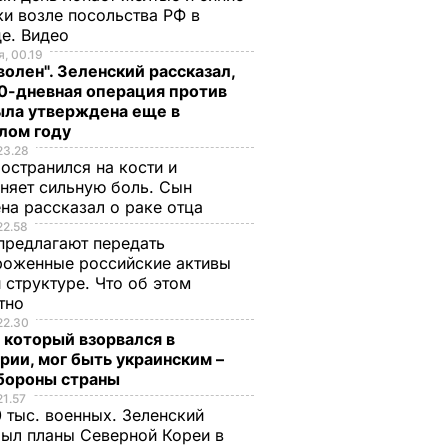
и возле посольства РФ в
де. Видео
, 00.19
волен". Зеленский рассказал,
0-дневная операция против
ыла утверждена еще в
лом году
23.28
остранился на кости и
няет сильную боль. Сын
на рассказал о раке отца
22.58
предлагают передать
роженные российские активы
 структуре. Что об этом
стно
22.30
 который взорвался в
рии, мог быть украинским –
бороны страны
21.57
 тыс. военных. Зеленский
ыл планы Северной Кореи в