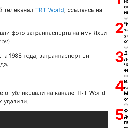
н
V
с
й телеканал
TRT World
, ссылаясь на
и
i
2
"
d
з
али фото загранпаспорта на имя Яхьи
у
e
ov).
о
3
Д
o
та 1988 года, загранпаспорт он
д
да.
ч
е
4
И
в
 опубликовали на канале TRT World
М
о
к удалили.
5
Ф
д
п
и