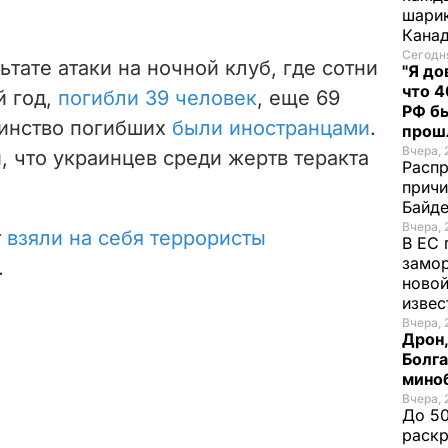
шарик
Кана
Сегодня
льтате атаки на ночной клуб, где сотни
"Я до
что 4
й год,
погибли 39 человек
, еще 69
РФ б
шинство погибших
были иностранцами
.
прош
Вчера, 
 что украинцев среди жертв теракта
Распр
причи
Байде
Вчера, 
т
взяли на себя террористы
В ЕС 
замо
.
новой
изве
Вчера, 
Дрон,
Болга
мино
Вчера, 
До 50
раскр