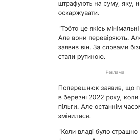
штрафують на суму, яку, н
оскаржувати.
"Тобто це якісь мінімальн
Але вони перевіряють. Ал
заявив він. За словами бі
стали рутиною.
Поперешнюк заявив, що пі
в березні 2022 року, коли
пільги. Але останнім часо
змінилася.
"Коли владі було страшно