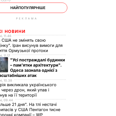
НАЙПОПУЛЯРНІШЕ
РЕКЛАМА
ЖІ НОВИНИ
і, 11.46
 США не змінять свою
інку". Іран висунув вимоги для
иття Ормузької протоки
, 11.17
"Усі постраждалі будинки
– пам'ятки архітектури".
Одеса зазнала однієї з
асштабніших атак
і, 10.38
рія викликала українського
 через дрон, який упав і
нув на її території
і, 09.44
ільше 21 дня". На тлі нестачі
ипасів у США Пентагон тисне
оронні компанії – WP