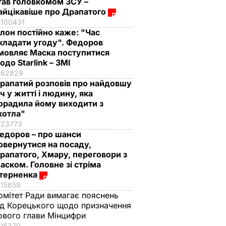
тав головкомом ЗСУ –
айцікавіше про Драпатого
100431
Ілон постійно каже: "Час
кладати угоду". Федоров
мовляє Маска поступитися
одо Starlink – ЗМІ
62829
рапатий розповів про найдовшу
іч у житті і людину, яка
орадила йому виходити з
котла"
23773
едоров – про шанси
овернутися на посаду,
рапатого, Хмару, переговори з
аском. Головне зі стріма
терненка
15659
омітет Ради вимагає пояснень
ід Корецького щодо призначення
ового глави Мінцифри
15370