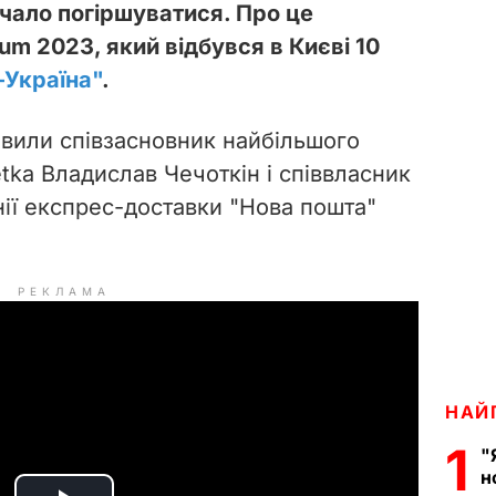
очало погіршуватися. Про це
um 2023, який відбувся в Києві 10
-Україна"
.
аявили співзасновник найбільшого
tka Владислав Чечоткін і співвласник
нії експрес-доставки "Нова пошта"
РЕКЛАМА
НАЙ
1
"
н