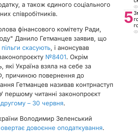
с
датку, а також єдиного соціального
5
З
них співробітників.
г
г
олова фінансового комітету Ради,
роду" Данило Гетманцев заявив, що
" пільги скасують
,
і анонсував
законопроєкту
№8401
. Окрім
, які Україна взяла на себе за
, причиною повернення до
ання Гетманцев називав контрнаступ
 У першому читанні законопроєкт
 другому – 30 червня
.
країни Володимир Зеленський
 повертає довоєнне оподаткування
.