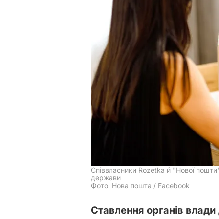
Співвласники Rozetka й "Нової пошти
держави
Фото: Нова пошта / Facebook
Ставлення органів влади 