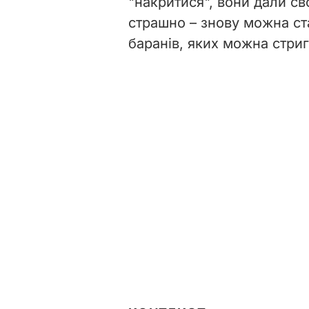
"накритися", вони дали с
страшно – знову можна ста
баранів, яких можна стригт