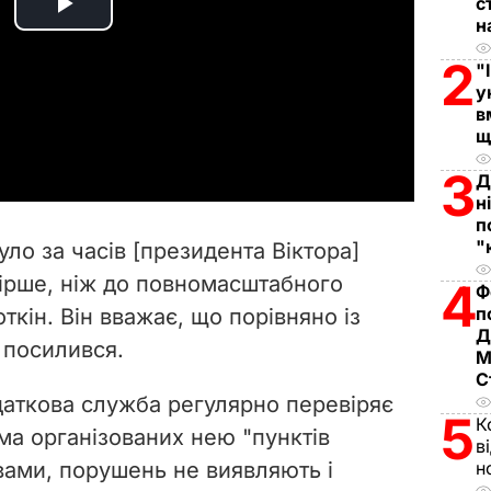
с
P
н
2
"
l
у
в
a
щ
y
3
Д
н
V
п
"
уло за часів [президента Віктора]
i
гірше, ніж до повномасштабного
4
Ф
п
ткін. Він вважає, що порівняно із
d
Д
 посилився.
М
e
С
даткова служба регулярно перевіряє
o
5
К
ема організованих нею "пунктів
в
овами, порушень не виявляють і
н