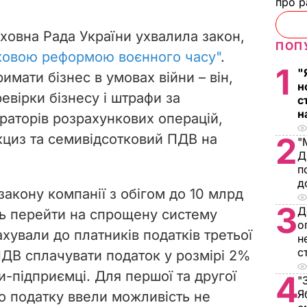
про р
ховна Рада України ухвалила закон,
ПОП
ковою реформою воєнного часу"
.
1
"
имати бізнес в умовах війни – він,
н
евірки бізнесу і штрафи за
с
н
раторів розрахункових операцій,
кциз та семивідсотковий ПДВ на
2
"
Д
п
д
акону компанії з обігом до 10 млрд
3
Д
ть перейти на спрощену систему
о
ахували до платників податків третьої
н
с
ПДВ сплачувати податок у розмірі 2%
би-підприємці. Для першої та другої
4
"
Я
го податку ввели можливість не