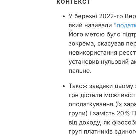
КОНТЕКСТ
У березні 2022-го Вер
який називали
"подат
Його метою було підтр
зокрема, скасував пер
невикористання реєст
установив нульовий а
пальне.
Також завдяки цьому з
грн дістали можливіс
оподаткування (їх зар
групи) і замість 20% 
від доходу, як фізосо
груп платників єдино