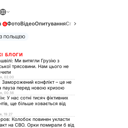
в
Фото
Відео
Опитування
Спецпроєкти
Війна в Укр
 З ПОЛЬЩЕЮ
ЖІ БЛОГИ
швілі:
Ми витягли Грузію з
ської трясовини. Нам цього не
ачили
я, 02.00
:
Заморожений конфлікт – це не
а пауза перед новою кризою
я, 00.56
ін:
У нас сотні тисяч фіктивних
нтів, ще більше ховається від
я, 19.27
оров:
Колобок повинен укласти
акт на СВО. Орки помирали б від