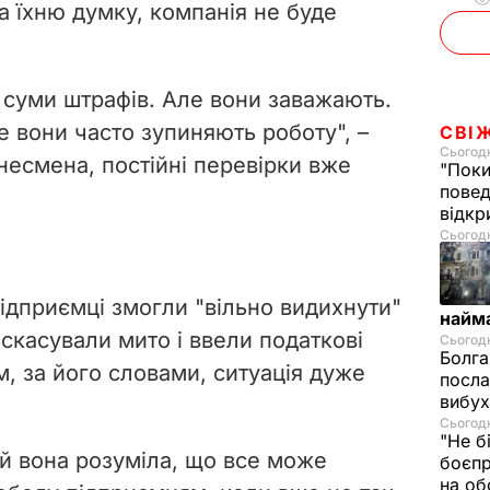
а їхню думку, компанія не буде
і суми штрафів. Але вони заважають.
е вони часто зупиняють роботу", –
СВІ
Сьогодн
знесмена, постійні перевірки вже
"Поки
повед
відкр
Сьогодні
дприємці змогли "вільно видихнути"
найм
 скасували мито і ввели податкові
Сьогодн
Болга
м, за його словами, ситуація дуже
посла
вибух
Сьогодн
"Не б
 й вона розуміла, що все може
боєпр
на об