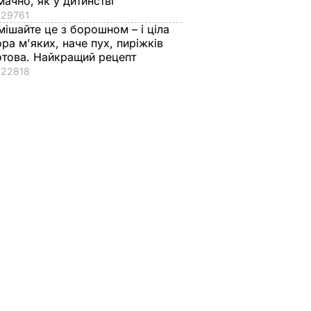
мачно, як у дитинстві
29761
мішайте це з борошном – і ціла
ора м'яких, наче пух, пиріжків
отова. Найкращий рецепт
22818