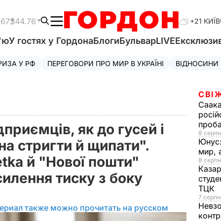
.67
$44.76
+21 КИЇВ
'ю
У гостях у Гордона
Блоги
Бульвар
LIVE
Ексклюзи
РИЗА У РФ
ПЕРЕГОВОРИ ПРО МИР В УКРАЇНІ
ВІДНОСИНИ
СВІ
Саака
росій
проб
приємців, як до гусей і
8 серпн
Юнус
на стригти й щипати".
мир, 
tka й "Нової пошти"
8 серпн
Казар
илення тиску з боку
студе
ТЦК
7 серпн
Невз
ериал также можно прочитать на русском
контр