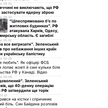
і, 09.02
еччині не виключають, що РФ
 застосувати ядерну зброю
і, 08.23
"Цілеспрямовано бʼє по
житлових будинках". РФ
атакувала Харків, Одесу,
ирську область. Є загиблі
і, 00.52
а все вигризати". Зеленський
в про небажання інших країн
и українську балістику
і, 00.29
не любить". Як офіцер ФСБ
 лопає жовті й сині кульки біля
ьства РФ у Канаді. Відео
і, 00.06
доволений". Зеленський
вів, що 40-денну операцію
 РФ затвердили ще торік
23.22
ився на кістки і спричиняє
ий біль. Син Байдена розповів