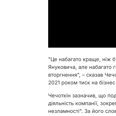
"Це набагато краще, ніж б
Януковича, але набагато 
вторгнення", – сказав Чечо
2021 роком тиск на бізнес
Чечоткін зазначив, що по
діяльність компанії, зокр
незламності". За його сл