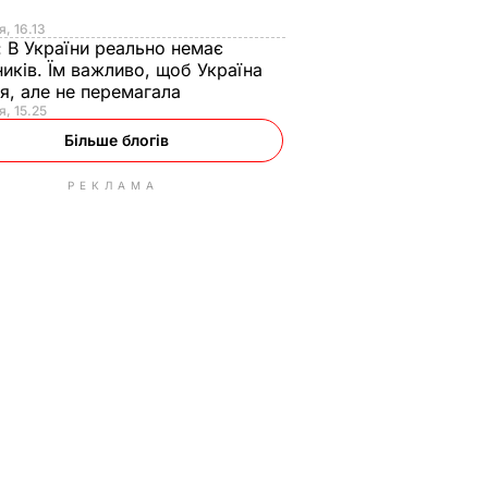
я
я, 16.13
:
В України реально немає
иків. Їм важливо, щоб Україна
я, але не перемагала
я, 15.25
Більше блогів
РЕКЛАМА