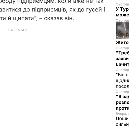
вободу підприємцям, коли вже не так
Сьогодн
витися до підприємців, як до гусей і
У Тур
може
и й щипати", – сказав він.
Сьогодн
РЕКЛАМА
Житом
Сьогодн
"Треб
заяви
бачит
Сьогодн
"Він 
щодня
посол
Сьогодн
"Я за
розпо
проти
Вчора, 
Пошир
сильн