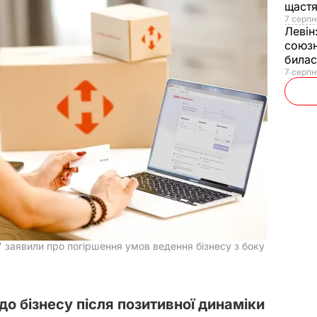
щаст
7 серпн
Левін
союзн
билас
7 серпн
" заявили про погіршення умов ведення бізнесу з боку
до бізнесу після позитивної динаміки