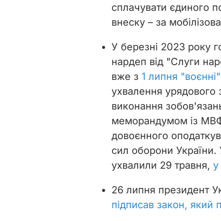
сплачувати єдиного по
внеску – за мобілізова
У березні 2023 року г
нардеп від "Слуги на
вже з
1 липня "воєнні
ухвалення урядового 
виконання зобов'язань
меморандумом із МВФ
довоєнного оподаткув
сил оборони України.
ухвалили 29 травня,
у
26 липня президент У
підписав закон, який