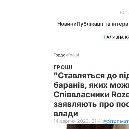
€51
Новини
Публікації та інтерв
ПАЛИВНА К
Гордон
Гроші
ГРОШІ
"Ставляться до під
баранів, яких мож
Співвласники Roze
заявляють про пос
влади
14 серпня 2023, 21.41
Этот мат