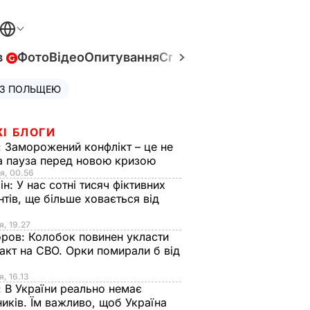
в
Фото
Відео
Опитування
Спецпроєкти
Війна в Укр
 З ПОЛЬЩЕЮ
ЖІ БЛОГИ
:
Заморожений конфлікт – це не
а пауза перед новою кризою
я, 00.56
ін:
У нас сотні тисяч фіктивних
нтів, ще більше ховається від
я, 19.27
оров:
Колобок повинен укласти
акт на СВО. Орки помирали б від
я
я, 16.13
:
В України реально немає
иків. Їм важливо, щоб Україна