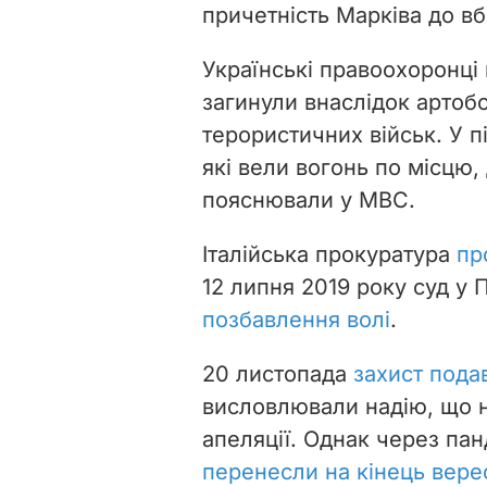
причетність Марківа до вб
Українські правоохоронці 
загинули внаслідок артобс
терористичних військ. У п
які вели вогонь
по місцю,
пояснювали у МВС.
Італійська прокуратура
пр
12 липня 2019 року суд у 
позбавлення волі
.
20 листопада
захист пода
висловлювали надію, що н
апеляції. Однак через па
перенесли на кінець вере