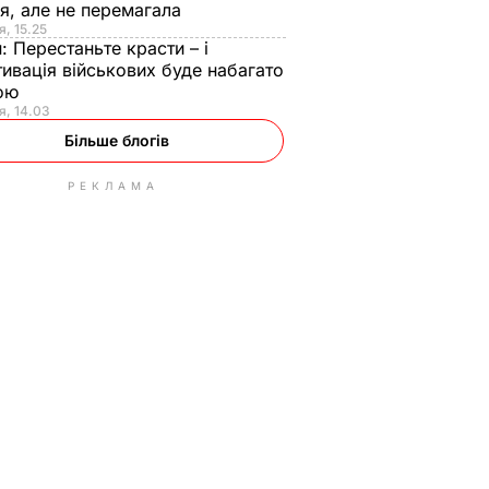
я, але не перемагала
я, 15.25
н:
Перестаньте красти – і
ивація військових буде набагато
ою
я, 14.03
Більше блогів
РЕКЛАМА