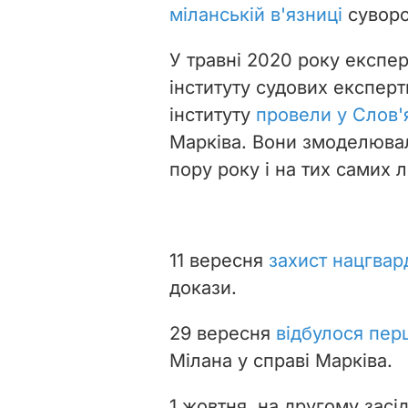
міланській в'язниці
суворо
У травні 2020 року експе
інституту судових експерт
інституту
провели у Слов'
Марківа. Вони змоделювал
пору року і на тих самих л
11 вересня
захист нацгвар
докази.
29 вересня
відбулося пер
Мілана у справі Марківа.
1 жовтня, на другому засі