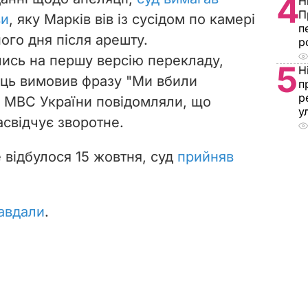
4
Н
П
ви
, яку Марків вів із сусідом по камері
п
ного дня після арешту.
р
ись на першу версію перекладу,
5
Н
ець вимовив фразу "Ми вбили
п
р
 У МВС України повідомляли, що
у
асвідчує зворотне.
е відбулося 15 жовтня, суд
прийняв
авдали
.