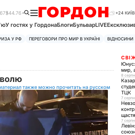
.67
$44.76
+24 КИЇВ
'ю
У гостях у Гордона
Блоги
Бульвар
LIVE
Ексклюзи
РИЗА У РФ
ПЕРЕГОВОРИ ПРО МИР В УКРАЇНІ
ВІДНОСИНИ
СВІ
Юнус
мир, 
8 серпн
 волю
Казар
студе
материал также можно прочитать на русском
ТЦК
7 серпн
Невз
контр
щаст
7 серпн
Левін
союзн