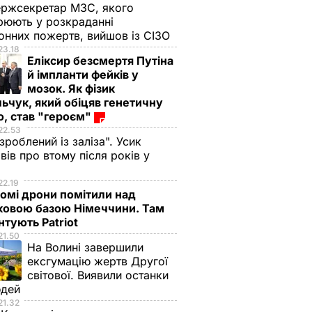
ржсекретар МЗС, якого
рюють у розкраданні
онних пожертв, вийшов із СІЗО
23.18
Еліксир безсмертя Путіна
й імпланти фейків у
мозок. Як фізик
ьчук, який обіцяв генетичну
, став "героєм"
22.53
 зроблений із заліза". Усик
вів про втому після років у
і
22.19
омі дрони помітили над
ковою базою Німеччини. Там
тують Patriot
21.50
На Волині завершили
ексгумацію жертв Другої
світової. Виявили останки
юдей
21.32