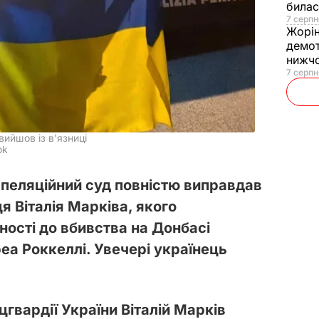
билас
7 серпн
Жорі
демот
нижч
7 серпн
вийшов із в'язниці
ok
апеляційний суд повністю виправдав
я Віталія Марківа, якого
ності до вбивства на Донбасі
а Роккеллі. Увечері українець
гвардії України Віталій Марків