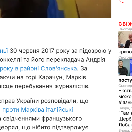
СВІ
Сьогодн
ньї
30 червня 2017 року за підозрою у
криз
Сьогодн
Роккеллі та його перекладача Андрія
 року в районі Слов'янська
. За
аючи на горі Карачун, Марків
посту
ісце перебування журналістів.
Сьогодн
Ексгл
може 
 справ України розповідали, що
в'язн
Вчора, 
проти Марківа італійські
"Там 
а свідченнями французького
Щерба
Лоба
деоряд, що нібито підтверджує
Вчора, 