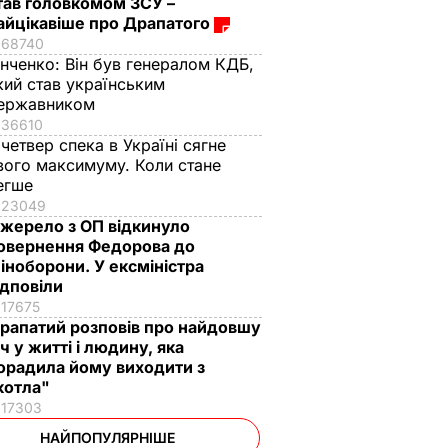
тав головкомом ЗСУ –
айцікавіше про Драпатого
68740
інченко:
Він був генералом КДБ,
кий став українським
ержавником
36610
 четвер спека в Україні сягне
вого максимуму. Коли стане
егше
23049
жерело з ОП відкинуло
овернення Федорова до
іноборони. У ексміністра
ідповіли
17675
рапатий розповів про найдовшу
іч у житті і людину, яка
орадила йому виходити з
котла"
17303
НАЙПОПУЛЯРНІШЕ