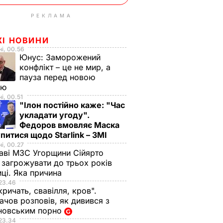
РЕКЛАМА
ЖІ НОВИНИ
і, 00.56
Юнус:
Заморожений
конфлікт – це не мир, а
пауза перед новою
ою
і, 00.51
"Ілон постійно каже: "Час
укладати угоду".
Федоров вмовляє Маска
питися щодо Starlink – ЗМІ
і, 00.27
аві МЗС Угорщини Сійярто
загрожувати до трьох років
иці. Яка причина
23.46
кричать, свавілля, кров".
чов розповів, як дивився з
новським порно
23.34