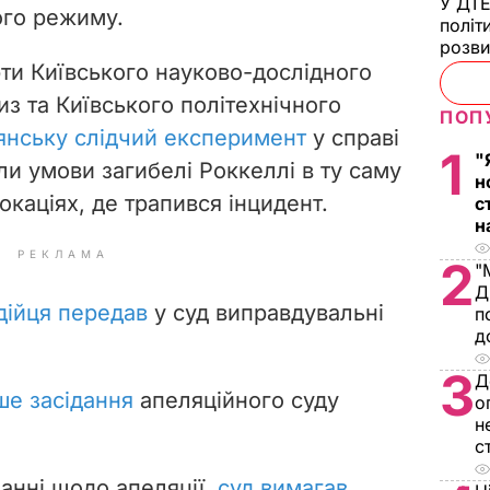
У ДТЕ
го режиму.
політ
розви
рти Київського науково-дослідного
из та Київського політехнічного
ПОП
янську слідчий експеримент
у справі
1
"
и умови загибелі Роккеллі в ту саму
н
окаціях, де трапився інцидент.
с
н
РЕКЛАМА
2
"
Д
дійця передав
у суд виправдувальні
п
д
3
Д
ше засідання
апеляційного суду
о
н
с
данні щодо апеляції,
суд вимагав