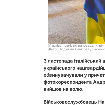
Марківа повністю виправдали, він 
Фото: Людмила Денісова / Facebo
3 листопада італійський 
українського нацгвардійц
обвинувачували у причет
фотокореспондента Андре
вийшов на волю.
Військовослужбовець Нац