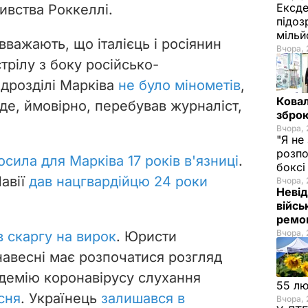
Ексде
ивства Роккеллі.
підоз
мільй
вважають, що італієць і росіянин
Вчора, 
трілу з боку російсько-
ідрозділі Марківа
не було мінометів
,
Ковал
 де, ймовірно, перебував журналіст
,
зброю
Вчора, 
"Я не
розпо
осила для Марківа 17 років в'язниці
.
бокс
Павії
дав нацгвардійцю 24 роки
Вчора, 
Невід
війсь
ремон
Вчора, 
в скаргу на вирок
. Юристи
авесні має розпочатися розгляд
ндемію коронавірусу слухання
55 л
сня
. Українець
залишався в
Вчора, 