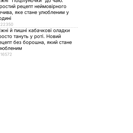
іжні "Поцілуночки" до чаю.
ростий рецепт неймовірного
ечива, яке стане улюбленим у
одині
22350
іжні й пишні кабачкові оладки
росто тануть у роті. Новий
ецепт без борошна, який стане
любленим
16572