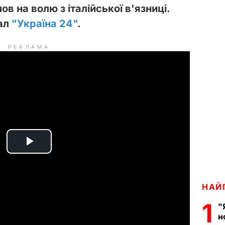
в на волю з італійської в'язниці.
нал
"Україна 24"
.
РЕКЛАМА
P
l
НАЙ
a
1
"
н
y