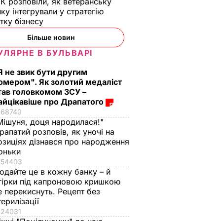
К розповіли, як ветеранську
ику інтегрували у стратегію
тку бізнесу
Більше новин
УЛЯРНЕ В БУЛЬВАРІ
Я не звик бути другим
омером". Як золотий медаліст
тав головкомом ЗСУ –
айцікавіше про Драпатого
68740
Мішуня, доця народилася!"
рапатий розповів, як уночі на
озиціях дізнався про народження
оньки
54403
одайте це в кожну банку – й
гірки під капроновою кришкою
е перекиснуть. Рецепт без
терилізації
24031