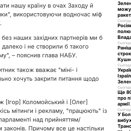
Зелен
ати нашу країну в очах Заходу й
можут
мки", використовуючи водночас міф
ракет
Сьогодн
.
Росія
полюв
о без наших західних партнерів ми б
Влад
Сьогодн
 далеко і не створили б такого
Раніш
строк
му", – пояснив глава НАБУ.
Кушн
Сьогодн
тник також вважає "міні- і
Украї
Ізраї
ально хочуть закрити питання щодо
Зеле
Сьогодн
Ще 80
про п
ж [Ігор] Коломойський і [Олег]
армії
сь мітинги і рекламу, "працюють" із
Сьогодн
У Бол
 парламенті над прийняттям/
вибух
Транс
 законів. Причому все це настільки