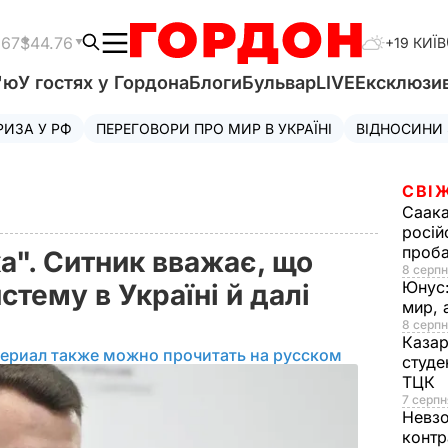
.67
$44.76
+19 КИЇВ
'ю
У гостях у Гордона
Блоги
Бульвар
LIVE
Ексклюзи
РИЗА У РФ
ПЕРЕГОВОРИ ПРО МИР В УКРАЇНІ
ВІДНОСИНИ
СВІ
Саака
росій
проб
а". Ситник вважає, що
8 серпн
Юнус
стему в Україні й далі
мир, 
8 серпн
Казар
ериал также можно прочитать на русском
студе
ТЦК
7 серпн
Невз
контр