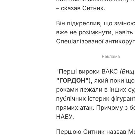
– сказав Ситник.
Він підкреслив, що зміно
вже не розімкнути, навіть
Спеціалізованої антикоруп
"Перші вироки ВАКС
(Вищ
"ГОРДОН"
), який поки що
роками лежали в інших суд
публічних істерик фігуран
прямих атак. Причому з бо
НАБУ.
Першою Ситник назвав Мос