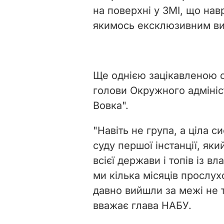
на поверхні у ЗМІ, що на
якимось ексклюзивним вис
Ще однією зацікавленою с
голови Окружного адмініс
Вовка".
"Навіть не група, а ціла 
суду першої інстанції, як
всієї держави і топів із в
ми кілька місяців прослу
давно вийшли за межі не т
вважає глава НАБУ.