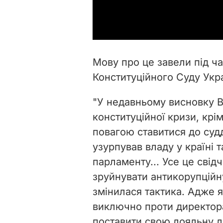
Мову про це завели під ч
Конституційного Суду Укра
"У недавньому висновку Ве
конституційної кризи, крі
повагою ставитися до судд
узурпував владу у країні 
парламенту... Усе це свідч
зруйнувати антикорупційн
змінилася тактика. Адже 
виключно проти директора
поставити свою лояльну лю