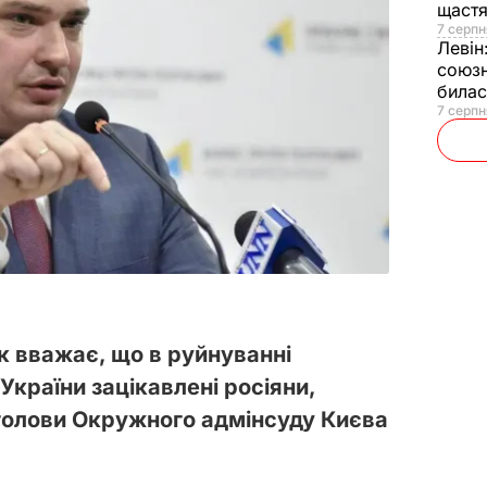
щаст
7 серпн
Левін
союзн
билас
7 серпн
 вважає, що в руйнуванні
України зацікавлені росіяни,
 голови Окружного адмінсуду Києва