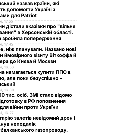
ський назвав країни, які
ь допомогти Україні з
ами для Patriot
і, 17.55
ни дістали вказівки про "вільне
ання" в Херсонській області.
а зробила попередження
і, 17.42
е, ніж планували. Названо нові
и ймовірного візиту Віткоффа й
ера до Києва й Москви
і, 16.56
на намагається купити ППО в
лю, але поки безуспішно –
нський
і, 16.30
0 тис. осіб. ЗМІ стало відомо
ідготовку в РФ поповнення
 для війни проти України
і, 16.27
гарію залетів невідомий дрон і
нув неподалік
балканського газопроводу.