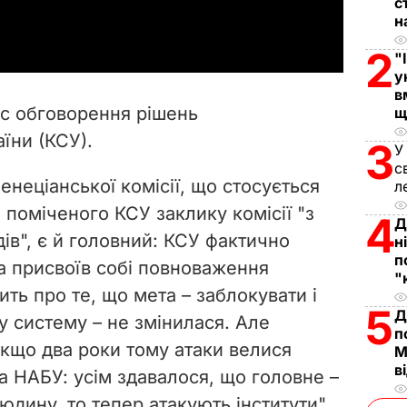
с
a
н
y
2
"
у
V
в
ас обговорення рішень
щ
i
їни (КСУ).
3
У
с
d
неціанської комісії, що стосується
л
e
м поміченого КСУ заклику комісії "з
4
Д
ів", є й головний: КСУ фактично
н
o
п
та присвоїв собі повноваження
"
ить про те, що мета – заблокувати і
5
Д
у систему – не змінилася. Але
п
якщо два роки тому атаки велися
М
в
 НАБУ: усім здавалося, що головне –
дину, то тепер атакують інститути",