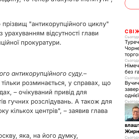
ю прізвищ "антикорупційного циклу"
СВІ
 з урахуванням відсутності глави
Сьогодн
ційної прокуратури.
Туреч
Чорне
торго
Сьогодн
Німеч
без г
ого антикорупційного суду.
–
Сьогодн
 тільки розминається, у справах, що
Вучич
завер
ах, – очікуваний привід для
одніє
тів гучних розслідувань. А також для
Сьогодн
ку кількох центрів", – заявив глава
влашт
Жирн
кву, яка, на його думку,
Сьогодн