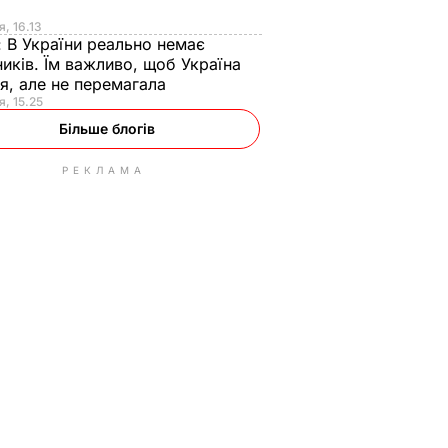
я
я, 16.13
:
В України реально немає
иків. Їм важливо, щоб Україна
я, але не перемагала
я, 15.25
Більше блогів
РЕКЛАМА