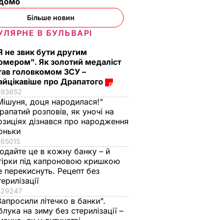
ідомо
Більше новин
УЛЯРНЕ В БУЛЬВАРІ
Я не звик бути другим
омером". Як золотий медаліст
тав головкомом ЗСУ –
айцікавіше про Драпатого
93652
Мішуня, доця народилася!"
рапатий розповів, як уночі на
озиціях дізнався про народження
оньки
65015
одайте це в кожну банку – й
гірки під капроновою кришкою
е перекиснуть. Рецепт без
терилізації
29247
Запросили літечко в банки".
блука на зиму без стерилізації –