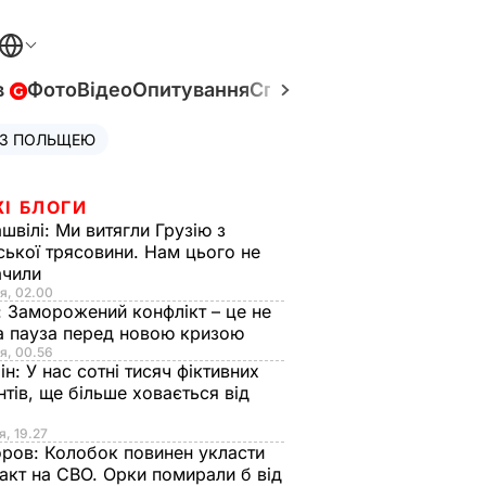
в
Фото
Відео
Опитування
Спецпроєкти
Війна в Укр
 З ПОЛЬЩЕЮ
ЖІ БЛОГИ
швілі:
Ми витягли Грузію з
ської трясовини. Нам цього не
ачили
я, 02.00
:
Заморожений конфлікт – це не
а пауза перед новою кризою
я, 00.56
ін:
У нас сотні тисяч фіктивних
нтів, ще більше ховається від
я, 19.27
оров:
Колобок повинен укласти
акт на СВО. Орки помирали б від