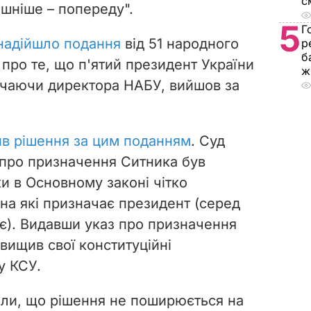
с
ашніше – попереду".
5
Г
надійшло подання
від 51 народного
р
б
про те, що п'ятий президент України
ж
чаючи директора НАБУ, вийшов за
в рішення за цим поданням
. Суд
 про призначення Ситника був
и в Основному законі чітко
 на які призначає президент (серед
є). Видавши указ про призначення
ищив свої конституційні
у КСУ.
или, що рішення не поширюється на