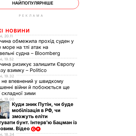
НАЙПОПУЛЯРНІШЕ
РЕКЛАМА
ЖІ НОВИНИ
і, 20.11
чина обмежила прохід суден у
 море на тлі атак на
вельні судна – Bloomberg
і, 19.52
чина ризикує залишити Європу
азу взимку – Politico
і, 19.32
 не впевнений у швидкому
шенні війни й побоюється ще
ї складної зими
і, 19.00
Куди зник Путін, чи буде
мобілізація в РФ, чи
зможуть еліти
увати бунт. Інтерв'ю Бацман із
овим. Відео
і, 18.34