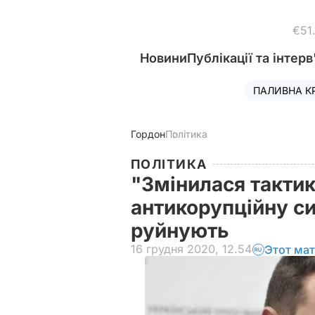
€51
Новини
Публікації та інтерв
ПАЛИВНА К
Гордон
Політика
ПОЛІТИКА
"Змінилася тактик
антикорупційну си
руйнують
16 грудня 2020, 12.54
Этот мат