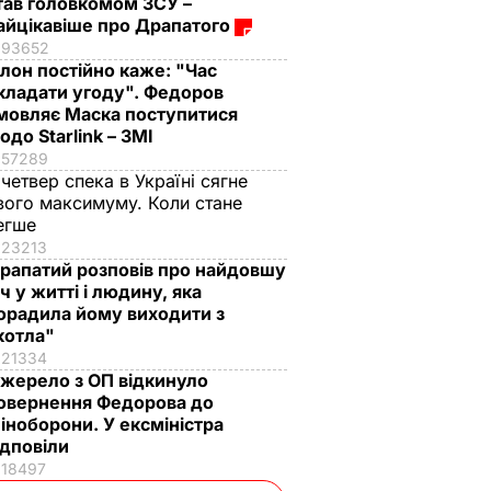
тав головкомом ЗСУ –
айцікавіше про Драпатого
93652
Ілон постійно каже: "Час
кладати угоду". Федоров
мовляє Маска поступитися
одо Starlink – ЗМІ
57289
 четвер спека в Україні сягне
вого максимуму. Коли стане
егше
23213
рапатий розповів про найдовшу
іч у житті і людину, яка
орадила йому виходити з
котла"
21334
жерело з ОП відкинуло
овернення Федорова до
іноборони. У ексміністра
ідповіли
18497