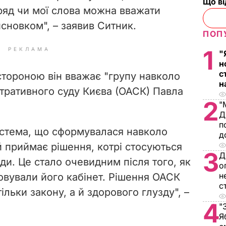
Що в
вряд чи мої слова можна вважати
новком", – заявив Ситник.
ПОП
1
РЕКЛАМА
"
н
с
тороною він вважає "групу навколо
н
тративного суду Києва (ОАСК) Павла
2
"
Д
п
система, що
сформувалася
навколо
д
ий приймає рішення, котрі стосуються
3
Д
лади. Це стало очевидним після того, як
о
н
ховували його кабінет. Рішення ОАСК
с
ільки закону, а й здорового глузду", –
4
"
Я