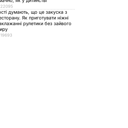
мачно, як у дитинстві
22095
ості думають, що це закуска з
есторану. Як приготувати ніжні
аклажанні рулетики без зайвого
иру
19693