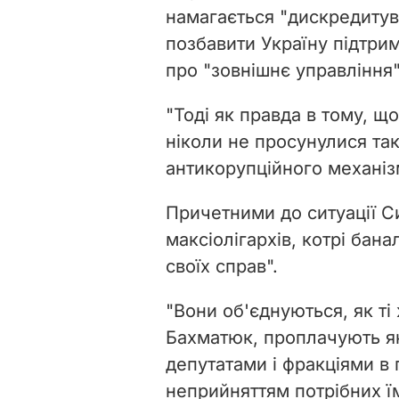
намагається "дискредитув
позбавити Україну підтри
про "зовнішнє управління"
"Тоді як правда в тому, щ
ніколи не просунулися так
антикорупційного механіз
Причетними до ситуації Си
максіолігархів, котрі бан
своїх справ".
"Вони об'єднуються, як ті 
Бахматюк, проплачують які
депутатами і фракціями в
неприйняттям потрібних їм