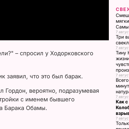
l
СВЕ
Смеша
a
мягки
Самы
y
7 авгус
Три в
свек
V
7 авгус
ели?" – спросил у Ходорковского
Тину 
i
жизни
чувст
прои
d
к заявил, что это был барак.
7 авгус
Всего
e
минут
ил Гордон, вероятно, подразумевая
нату
o
7 авгус
стройки с именем бывшего
Как с
а Барака Обамы.
Коло
взры
7 авгус
Тольк