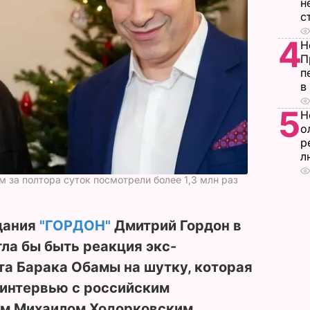
н
с
4
Н
П
п
в
5
Н
о
р
л
 за полтора суток посмотрели более 1,3 млн раз
дания
"ГОРДОН"
Дмитрий Гордон в
гла бы быть реакция экс-
та Барака Обамы на шутку, которая
 интервью с российским
м Михаилом Ходорковским.