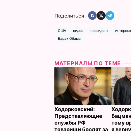
Поделиться
США
видео
президент
интервь
Барак Обама
МАТЕРИАЛЫ ПО ТЕМЕ
Ходорковский:
Ходорк
Представляющие
Бацман
службы РФ
тому в
товарищи бродят за
я верн