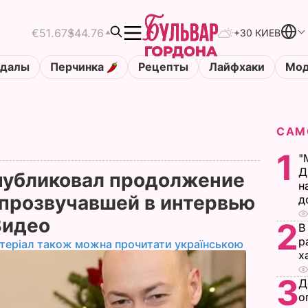
€51.67
$44.76
+30 КИЕВ
ндалы
Перчинка
Рецепты
Лайфхаки
Мод
САМ
1
"
Д
опубликовал продолжение
н
 прозвучавшей в интервью
д
Видео
2
В
р
теріал також можна прочитати українською
х
3
Д
о