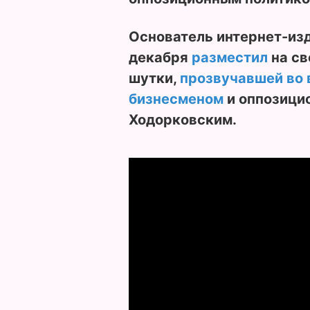
Основатель интернет-из
декабря
разместил
на св
шутки,
прозвучавшей во 
бизнесменом
и оппозици
Ходорковским.