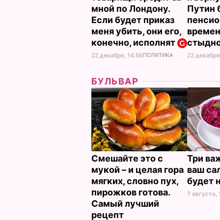
мной по Лондону.
Путин 
Если будет приказ
пенсио
меня убить, они его,
времен
конечно, исполнят
стыдн
22 декабря, 14.56
ПОЛИТИКА
22 декабря
БУЛЬВАР
Смешайте это с
Три ва
мукой – и целая гора
ваш са
мягких, словно пух,
будет 
пирожков готова.
7 августа, 
Самый лучший
рецепт