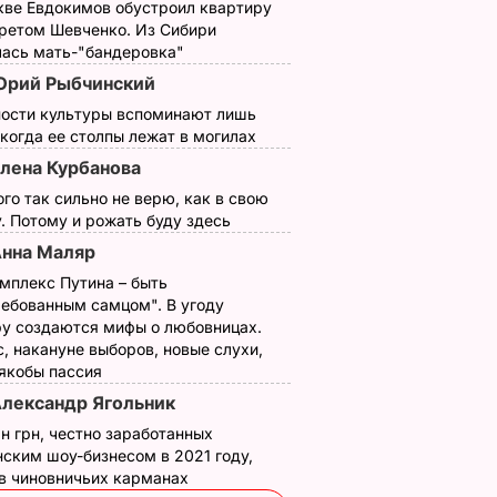
кве Евдокимов обустроил квартиру
третом Шевченко. Из Сибири
лась мать-"бандеровка"
рий Рыбчинский
ности культуры вспоминают лишь
 когда ее столпы лежат в могилах
лена Курбанова
ого так сильно не верю, как в свою
. Потому и рожать буду здесь
нна Маляр
мплекс Путина – быть
ребованным самцом". В угоду
у создаются мифы о любовницах.
, накануне выборов, новые слухи,
 якобы пассия
лександр Ягольник
н грн, честно заработанных
ским шоу-бизнесом в 2021 году,
 в чиновничьих карманах