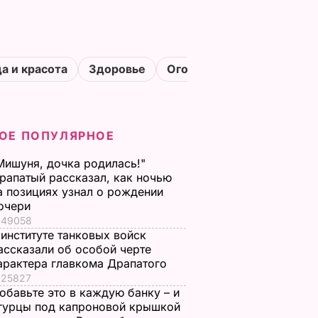
а и красота
Здоровье
Огороды
ОЕ ПОПУЛЯРНОЕ
Мишуня, дочка родилась!"
рапатый рассказал, как ночью
а позициях узнал о рождении
очери
49058
 институте танковых войск
ассказали об особой черте
арактера главкома Драпатого
25827
обавьте это в каждую банку – и
гурцы под капроновой крышкой