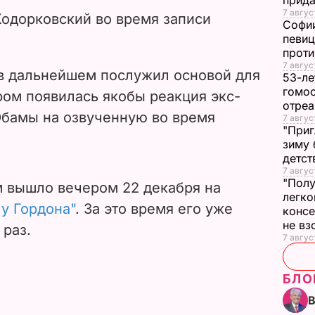
прида
7 авгус
 Ходорковский во время записи
Софии
певиц
прот
7 авгус
 в дальнейшем послужил основой для
53-ле
гомос
ром появилась якобы реакция экс-
отреа
бамы на озвученную во время
7 авгус
"Приг
зиму 
детс
7 авгус
"Полу
 вышло вечером 22 декабря на
легко
 у Гордон
а"
. За это время его уже
конс
не в
 раз.
7 авгус
БЛО