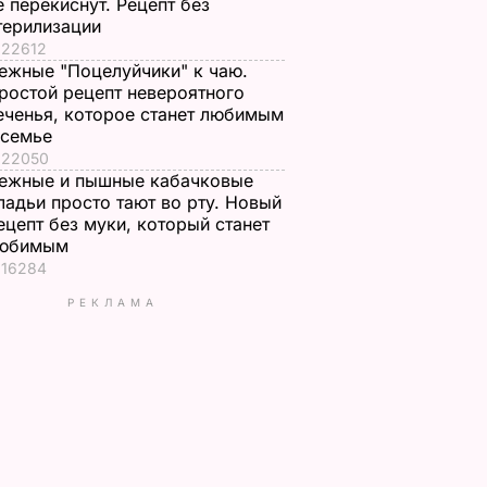
е перекиснут. Рецепт без
терилизации
22612
ежные "Поцелуйчики" к чаю.
ростой рецепт невероятного
еченья, которое станет любимым
 семье
22050
ежные и пышные кабачковые
ладьи просто тают во рту. Новый
ецепт без муки, который станет
юбимым
16284
РЕКЛАМА