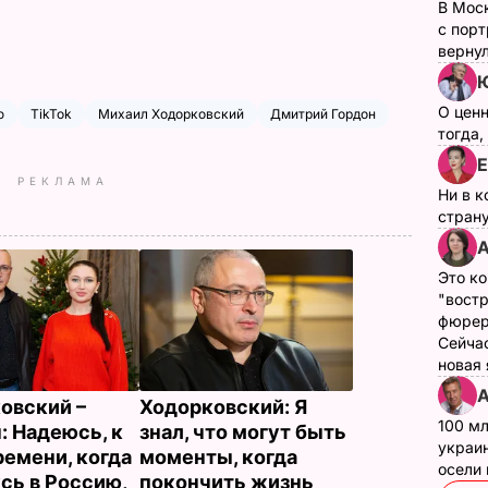
В Мос
с пор
верну
Ю
О цен
ю
TikTok
Михаил Ходорковский
Дмитрий Гордон
тогда,
Е
РЕКЛАМА
Ни в к
страну
А
Это ко
"вост
фюрер
Сейчас
новая
А
овский –
Ходорковский: Я
100 мл
: Надеюсь, к
знал, что могут быть
украин
ремени, когда
моменты, когда
осели
усь в Россию,
покончить жизнь