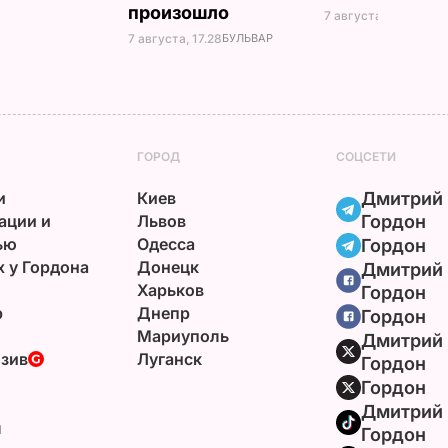
произошло
7 августа, 16.17
БУЛЬ
7 августа, 17.28
БУЛЬВАР
ГОРОД
СОЦСЕТИ
и
Киев
Дмитрий
ации и
Львов
Гордон
ью
Одесса
Гордон
х у Гордона
Донецк
Дмитрий
Харьков
Гордон
р
Днепр
Гордон
Мариуполь
Дмитрий
зив
Луганск
Гордон
Гордон
Дмитрий
ы
Гордон