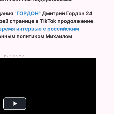
дания
"ГОРДОН"
Дмитрий Гордон 24
оей странице в TikTok продолжение
время интервью с р
оссийским
онным политиком Михаилом
РЕКЛАМА
P