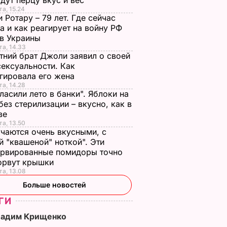
дут перцу вкус и вес
та, 15.24
 Ротару – 79 лет. Где сейчас
а и как реагирует на войну РФ
ив Украины
та, 14.33
тний брат Джоли заявил о своей
ексуальности. Как
гировала его жена
та, 14.28
ласили лето в банки". Яблоки на
без стерилизации – вкусно, как в
тве
та, 13.50
чаются очень вкусными, с
й "квашеной" ноткой". Эти
ервированные помидоры точно
зорвут крышки
та, 13.08
Больше новостей
ГИ
Вадим Крищенко