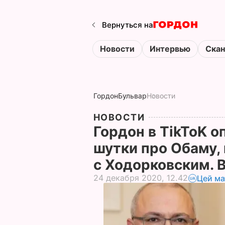
Вернуться на
Новости
Интервью
Ска
Гордон
Бульвар
Новости
НОВОСТИ
Гордон в TikToK 
шутки про Обаму,
с Ходорковским. 
24 декабря 2020, 12.42
Цей ма