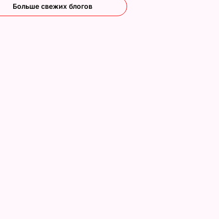
Больше свежих блогов
Как с Путина
Только такие
и
"снимали мерку" для
удобрения в август
нут – и
Колобка, который
придадут перцу вк
 дома
спровоцировал
и вес
взрывы в Москве и
7 августа, 15.24
БУЛЬВАР
протесты в РФ