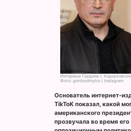
Интервью Гордона с Ходорковским
Фото: gordondmytro / Instagram
Основатель интернет-из
TikToK показал, какой мо
американского президен
прозвучала во время его
оппозиционным политико