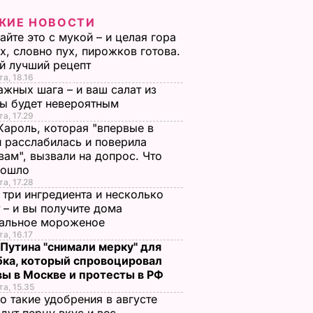
ЖИЕ НОВОСТИ
йте это с мукой – и целая гора
х, словно пух, пирожков готова.
й лучший рецепт
та, 18.16
ажных шага – и ваш салат из
лы будет невероятным
та, 17.29
Кароль, которая "впервые в
 расслабилась и поверила
вам", вызвали на допрос. Что
зошло
та, 17.28
 три ингредиента и несколько
 – и вы получите дома
ральное мороженое
та, 16.17
 Путина "снимали мерку" для
бка, который спровоцировал
вы в Москве и протесты в РФ
та, 15.35
о такие удобрения в августе