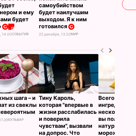
будет
самоубийством
нером и ему
будет наилучшим
ами будет
выходом. Я к ним
о
готовился
, 14.00
СОБЫТИЯ
22 декабря, 13.02
МИР
жных шага – и
Тину Кароль,
Всего три
лат из свеклы
которая "впервые в
ингредиента 
невероятным
жизни расслабилась
несколько ми
и поверила
вы получите
17.29
БУЛЬВАР
чувствам", вызвали
натуральное
на допрос. Что
мороженое