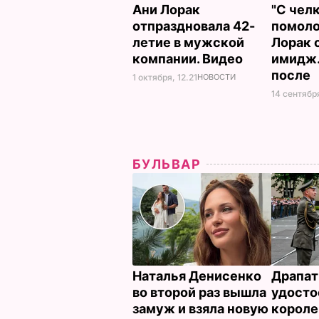
Ани Лорак
"С челк
отпраздновала 42-
помоло
летие в мужской
Лорак 
компании. Видео
имидж.
после
1 октября, 12.21
НОВОСТИ
14 сентябр
БУЛЬВАР
Наталья Денисенко
Драпат
во второй раз вышла
удосто
замуж и взяла новую
корол