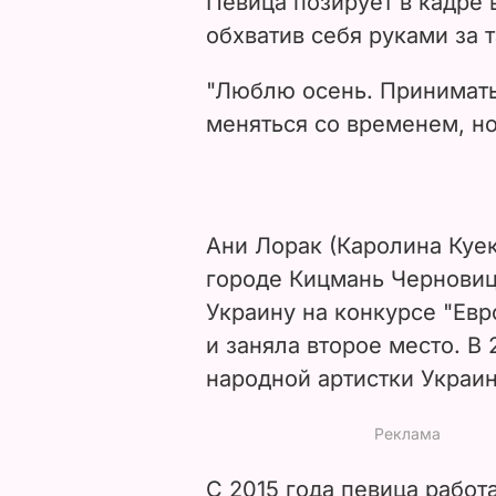
Певица позирует в кадре 
обхватив себя руками за 
"Люблю осень. Принимать
меняться со временем, но
Ани Лорак (Каролина Куек
городе Кицмань Черновиц
Украину на конкурсе "Евр
и заняла второе место. В
народной артистки Украи
С 2015 года певица работа