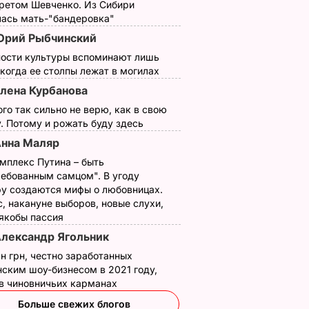
третом Шевченко. Из Сибири
обой!".
лась мать-"бандеровка"
рий Рыбчинский
на
ности культуры вспоминают лишь
 когда ее столпы лежат в могилах
рфинга.
л это
лена Курбанова
ого так сильно не верю, как в свою
ОСТИ
. Потому и рожать буду здесь
нна Маляр
мплекс Путина – быть
ребованным самцом". В угоду
у создаются мифы о любовницах.
, накануне выборов, новые слухи,
 якобы пассия
лександр Ягольник
н грн, честно заработанных
азал о
Кулеба объяснил,
Как опытные
ским шоу-бизнесом в 2021 году,
нере
почему Трамп на
огородники
 в чиновничьих карманах
самом деле
выбирают самый
Больше свежих блогов