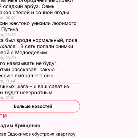
пытные огородники выбирают
 сладкий арбуз. Семь
аков спелой и сочной ягоды
та, 00.21
сии жестоко унизили любимого
 Путина
та, 23.32
а был вроде нормальный, пока
ухался". В сеть попали снимки
евой с Медведевым
та, 20.39
го навязывать не буду".
тый рассказал, какую
ессию выбрал его сын
та, 19.44
ажных шага – и ваш салат из
лы будет невероятным
та, 17.29
Больше новостей
ГИ
Вадим Крищенко
кве Евдокимов обустроил квартиру