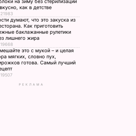
блоки на зиму без стерилизации
 вкусно, как в детстве
21983
ости думают, что это закуска из
есторана. Как приготовить
ежные баклажанные рулетики
ез лишнего жира
19668
мешайте это с мукой – и целая
ора мягких, словно пух,
ирожков готова. Самый лучший
ецепт
19507
РЕКЛАМА