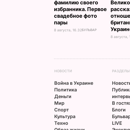
фамилию своего
Велико
избранника. Первое
расска
свадебное фото
отнош
пары
британ
Украи
8 августа, 16.32
БУЛЬВАР
8 августа, 
НОВОСТИ
РАЗДЕЛЫ
Война в Украине
Новост
Политика
Публик
Деньги
интерв
Мир
В гостя
Спорт
Блоги
Культура
Бульва
Техно
LIVE
Образ жизни
Эксклю