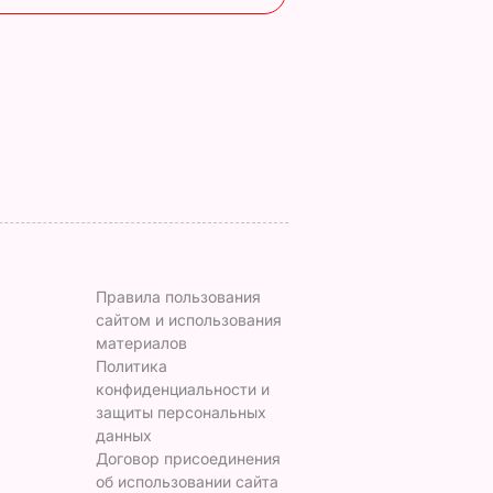
придрался к
сладкий арбуз. Сем
костюму
признаков спелой и
Зеленского
сочной ягоды
8 августа, 08.33
МИР
8 августа, 00.21
БУЛЬВАР
Правила пользования
сайтом и использования
материалов
Политика
конфиденциальности и
защиты персональных
данных
Договор присоединения
об использовании сайта