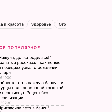
а и красота
Здоровье
Огороды
ОЕ ПОПУЛЯРНОЕ
Мишуня, дочка родилась!"
рапатый рассказал, как ночью
а позициях узнал о рождении
очери
64930
обавьте это в каждую банку – и
гурцы под капроновой крышкой
е перекиснут. Рецепт без
терилизации
29230
Пригласили лето в банки".