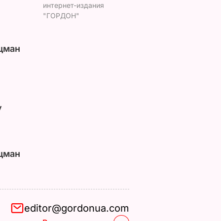
интернет-издания
"ГОРДОН"
цман
у
цман
editor@gordonua.com