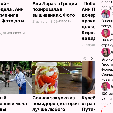
с пор
ой –
Ани Лорак в Греции
"Победа над с
верну
дела". Ани
позировала в
Ани Лорак с
Ю
сменила
вышиванках. Фото
дочерью
 Фото до и
прокатилась 
О цен
21 августа, 18.06
НОВОСТИ
тогда,
доске для се
Киркоров сня
Е
я, 18.49
НОВОСТИ
на видео
Ни в к
21 августа, 10.00
НОВ
страну
А
Это ко
"вост
фюрер
Сейчас
новая
А
100 мл
ый,
Сочная закуска из
Кулеба расск
украин
енный меча
помидоров, которая
странной ма
осели
евы
лучше любого
Путина вести