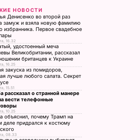
ЖИЕ НОВОСТИ
ья Денисенко во второй раз
 замуж и взяла новую фамилию
о избранника. Первое свадебное
 пары
та, 16.32
тый, удостоенный меча
евы Великобритании, рассказал
ношении британцев к Украине
та, 16.25
я закуска из помидоров,
ая лучше любого салата. Секрет
оусе
а, 15.51
а рассказал о странной манере
на вести телефонные
говоры
та, 10.25
а объяснил, почему Трамп на
 деле придрался к костюму
нского
та, 08.33