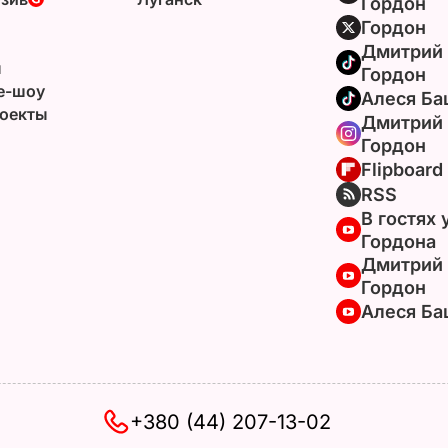
Гордон
Гордон
Дмитрий
ы
Гордон
e-шоу
Алеся Ба
оекты
Дмитрий
Гордон
Flipboard
RSS
В гостях 
Гордона
Дмитрий
Гордон
Алеся Ба
+380 (44) 207-13-02