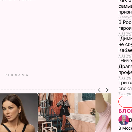
Как о
самый
призн
8 авгус
В Рос
героя
7 авгус
"Димк
не сб
Каба
7 авгус
"Ниче
Драпа
проф
РЕКЛАМА
7 авгус
Три в
свек
7 авгус
БЛО
В Мос