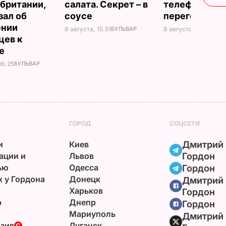
британии,
салата. Секрет – в
телефонные
зал об
соусе
переговоры
ении
8 августа, 15.51
БУЛЬВАР
8 августа, 10.25
МИР
цев к
не
16.25
БУЛЬВАР
ГОРОД
СОЦСЕТИ
и
Киев
Дмитрий
ации и
Львов
Гордон
ью
Одесса
Гордон
х у Гордона
Донецк
Дмитрий
Харьков
Гордон
р
Днепр
Гордон
Мариуполь
Дмитрий
зив
Луганск