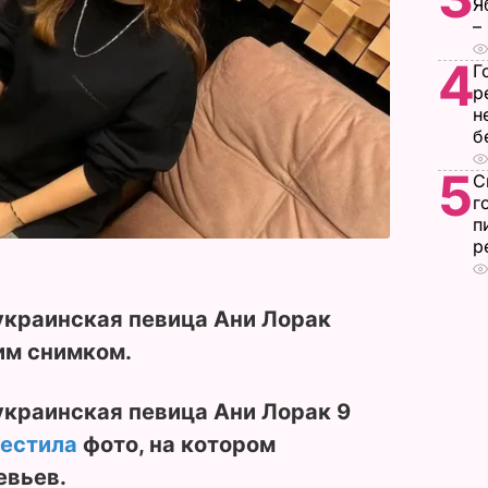
Я
–
4
Г
р
н
б
5
С
г
п
р
краинская певица Ани Лорак
им снимком.
краинская певица Ани Лорак 9
естила
фото, на котором
евьев.