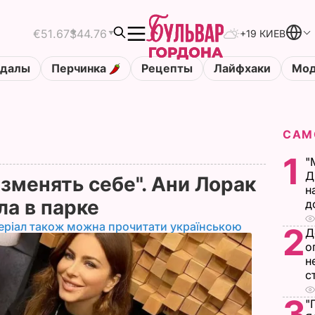
€51.67
$44.76
+19 КИЕВ
ндалы
Перчинка
Рецепты
Лайфхаки
Мод
САМ
1
"
Д
изменять себе". Ани Лорак
н
ла в парке
д
еріал також можна прочитати українською
2
Д
о
н
с
3
"