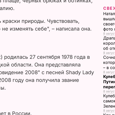
в плаще, черных брюках и ботинках,
i
талию.
СВЕ
Натал
d
вышла
 краски природы. Чувствовать,
своег
e
 не изменять себе", – написала она.
фото
8 авгус
Драпа
o
корол
об от
8 авгус
) родилась 27 сентября 1978 года в
Сочна
котор
кой области. Она представляла
– в с
овидение 2008" с песней Shady Lady
8 август
Кулеб
 2008 году она получила звание
Пути
пере
ны.
8 авгус
Кулеб
самом
Зеле
8 авгус
ет в России.