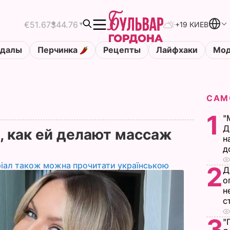
€51.67
$44.76
+19 КИЕВ
ндалы
Перчинка
Рецепты
Лайфхаки
Мод
САМ
1
"
Д
, как ей делают массаж
н
д
іал також можна прочитати українською
2
Д
о
н
с
3
"