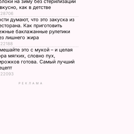
блоки на зиму без стерилизации
 вкусно, как в детстве
28706
ости думают, что это закуска из
есторана. Как приготовить
ежные баклажанные рулетики
ез лишнего жира
22188
мешайте это с мукой – и целая
ора мягких, словно пух,
ирожков готова. Самый лучший
ецепт
22093
РЕКЛАМА