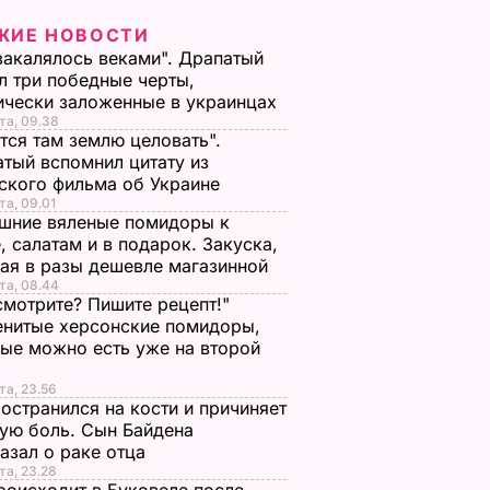
ЖИЕ НОВОСТИ
закалялось веками". Драпатый
л три победные черты,
ически заложенные в украинцах
та, 09.38
тся там землю целовать".
тый вспомнил цитату из
ского фильма об Украине
та, 09.01
шние вяленые помидоры к
, салатам и в подарок. Закуска,
ая в разы дешевле магазинной
та, 08.44
смотрите? Пишите рецепт!"
нитые херсонские помидоры,
ые можно есть уже на второй
та, 23.56
остранился на кости и причиняет
ую боль. Сын Байдена
азал о раке отца
та, 23.28