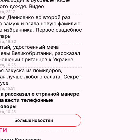
роисходит в Буковеле после
ого дождя. Видео
та, 22.17
ья Денисенко во второй раз
 замуж и взяла новую фамилию
о избранника. Первое свадебное
 пары
та, 16.32
тый, удостоенный меча
евы Великобритании, рассказал
ношении британцев к Украине
та, 16.25
я закуска из помидоров,
ая лучше любого салата. Секрет
оусе
та, 15.51
а рассказал о странной манере
на вести телефонные
говоры
та, 10.25
Больше новостей
ГИ
Вадим Крищенко