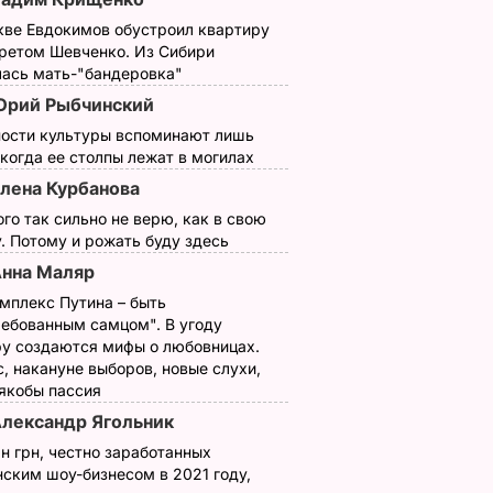
кве Евдокимов обустроил квартиру
третом Шевченко. Из Сибири
лась мать-"бандеровка"
рий Рыбчинский
ности культуры вспоминают лишь
 когда ее столпы лежат в могилах
лена Курбанова
ого так сильно не верю, как в свою
. Потому и рожать буду здесь
нна Маляр
мплекс Путина – быть
ребованным самцом". В угоду
у создаются мифы о любовницах.
, накануне выборов, новые слухи,
 якобы пассия
лександр Ягольник
н грн, честно заработанных
ским шоу-бизнесом в 2021 году,