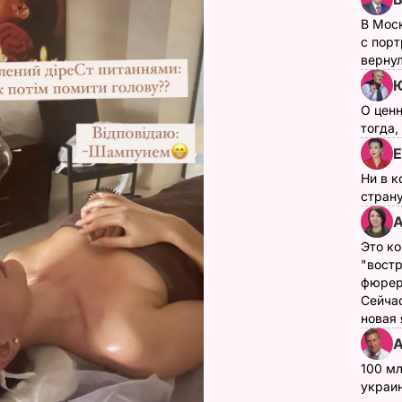
В Мос
с пор
верну
Ю
О цен
тогда,
Е
Ни в к
страну
А
Это ко
"вост
фюрер
Сейчас
новая
А
100 мл
украин