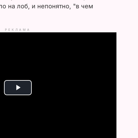
о на лоб, и непонятно, "в чем
РЕКЛАМА
P
l
a
y