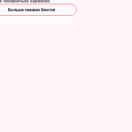
 в чиновничьих карманах
Больше свежих блогов