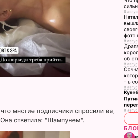
Что п
сильн
8 авгус
Натал
вышла
своег
фото
8 авгус
Драпа
корол
об от
8 авгус
Сочна
котор
– в с
8 авгус
Кулеб
Пути
пере
 что многие подписчики спросили ее,
8 авгус
 Она ответила: "Шампунем".
БЛО