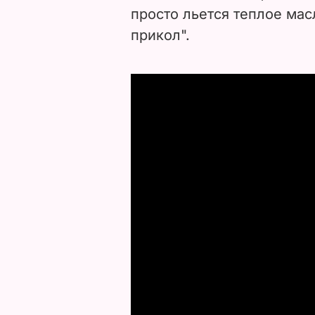
просто льется теплое масл
прикол".