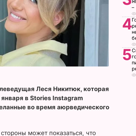
Я
–
4
Г
р
н
б
5
С
г
п
р
елеведущая Леся Никитюк, которая
6 января в Stories Instagram
деланные во время аюрведического
 стороны может показаться, что