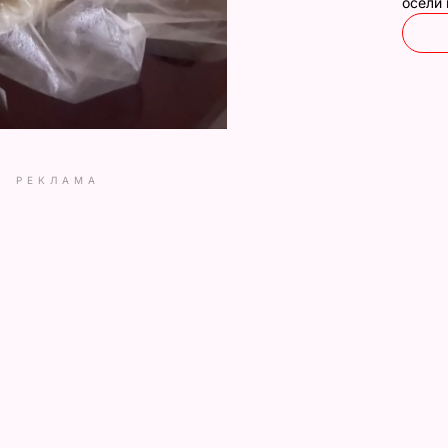
осели
РЕКЛАМА