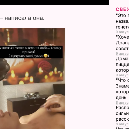
СВЕ
V
"Это 
– написала она.
назва
i
генет
9 авгус
d
"Хоче
Драпа
e
совет
9 авгус
Дома
o
пицце
котор
9 авгус
"Что 
Знаме
котор
день
8 авгус
Распр
сильн
расск
8 авгус