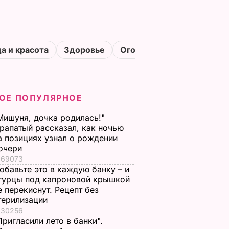
а и красота
Здоровье
Огороды
ОЕ ПОПУЛЯРНОЕ
Мишуня, дочка родилась!"
рапатый рассказал, как ночью
а позициях узнал о рождении
очери
69073
обавьте это в каждую банку – и
гурцы под капроновой крышкой
е перекиснут. Рецепт без
терилизации
30256
Пригласили лето в банки".